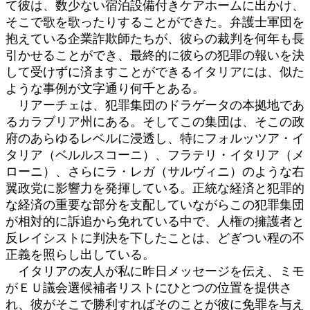
て彼は、数少ない宿泊設備付きケアホームに出かけ、
そこで歌を歌ったりすることができた。弁護士軍団を
抱えている企業詐欺師たちが、彼らの裁判を何年も長
引かせることができ、最終的に彼らの犯罪の報いを決
して受けずに済ますことができるイタリアには、似た
ような事例が文字通り何千とある。
リアーチェは、犯罪集団のドラゲータの本拠地であ
るカラブリア州にある。そしてこの集団は、そこの政
府のあらゆるレベルに浸透し、特にフォルッツア・イ
タリア（ベルルスコーニ）、フラテリ・イタリア（メ
ローニ）、さらにラ・レガ（サルヴィニ）のような右
翼政党に影響力を発揮している。正統な経済と犯罪的
な経済の重要な部分を支配していながらこの犯罪集団
が相対的に訴追から免れている中で、人権の擁護者と
反レイシストに判決を下したことは、どぎつい程の不
正義を照らし出している。
イタリアの友人が私に昨日メッセージを伝え、ミモ
がＥＵ議会選候補者リストにひとつの位置を提供さ
れ、彼がそこで勝利すればそのことが彼に免罪を与え