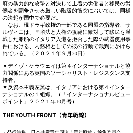
府の暴力的な攻撃と対決して土着の労働者と移民の労
働者を闘争させる厳しい階級的衝突においては、同様
の決起が国中で必要だ。
なお、現ドラギ政権の一部である同盟の指導者、サ
ルヴィニは、国際法と人権の規範に敵対して移民を満
載した船舶のイタリア入港を拒否した際の武器使用事
件における、内務相としての彼の行動で裁判にかけら
れている。（２０２１年９月30日）
▼デイヴ・ケラウェイは第４インターナショナルと協
力関係にある英国のソーシャリスト・レジスタンス支
持者。
▼反資本主義左翼は、イタリアにおける第４インター
ナショナルの１組織。（「インターナショナルビュー
ポイント」２０２１年10月号）
THE YOUTH FRONT（青年戦線）
・発行編集 日本共産青年同盟「青年戦線」編集委員会