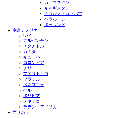
カザフスタン
キルギスタン
ナゴルノ・カラバフ
ベラルーシ
ポーランド
南北アメリカ
USA
アルゼンチン
エクアドル
カナダ
キューバ
コロンビア
チリ
プエリトリコ
ブラジル
ベネズエラ
ペルー
ボリビア
メキシコ
ラテン・アメリカ
西サハラ