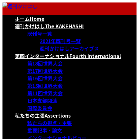
コ
ナ
ン
ビ
ホーム
Home
テ
ゲ
ン
ー
週刊かけはし
The KAKEHASHI
ツ
シ
既刊号一覧
へ
ョ
2021年既刊号一覧
ス
ン
週刊かけはしアーカイブス
キ
に
第四インターナショナル
Fourth International
ッ
移
第18回世界大会
プ
動
第17回世界大会
第16回世界大会
第15回世界大会
第11回世界大会
日本支部関連
国際委員会
私たちの主張
Assertions
私たちの視点・主張
重要記事・論文
インターナショナルビュー