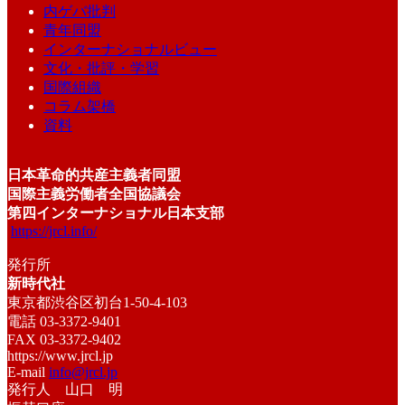
内ゲバ批判
青年同盟
インターナショナルビュー
文化・批評・学習
国際組織
コラム架橋
資料
日本革命的共産主義者同盟
国際主義労働者全国協議会
第四インターナショナル日本支部
https://jrcl.info/
発行所
新時代社
東京都渋谷区初台1-50-4-103
電話 03-3372-9401
FAX 03-3372-9402
https://www.jrcl.jp
E-mail
info@jrcl.jp
発行人 山口 明