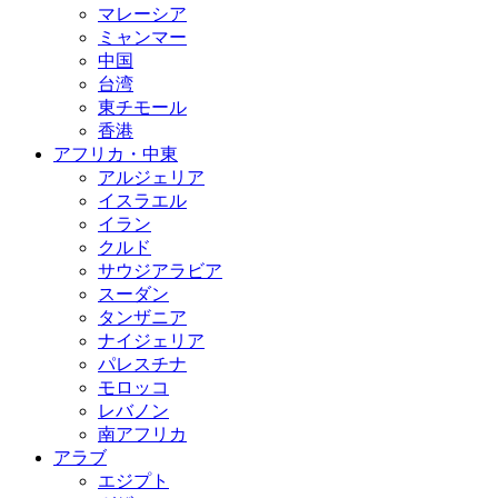
マレーシア
ミャンマー
中国
台湾
東チモール
香港
アフリカ・中東
アルジェリア
イスラエル
イラン
クルド
サウジアラビア
スーダン
タンザニア
ナイジェリア
パレスチナ
モロッコ
レバノン
南アフリカ
アラブ
エジプト