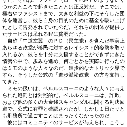
つかのところで起きたこととは正反対だ。そこでは、
極右やファシストまで、大きな利益の下にそうした団
体を運営し、彼ら自身の目的のために基金を吸い上げ
たとして告発されていたのだ。それらの団体が提供し
たサービスは呆れる程に貧弱だった。
自称「中道左翼」のＰＤ（民主党）を含んだ事実上
あらゆる政党が移民に対するレイシスト的姿勢を取り
入れるか、彼らを十分に支援することができずにきた
情勢の中で、歩みを進め、何ごとかを実際に行ったの
はミモのような人々なのだ。進歩的なカトリック界で
すら、そうした公式の「進歩派諸政党」の方を支持し
てきた。
ミモの扱いは、ベルルスコーニのような人々に与え
られた処罰とは対照的だ。ベルルスコーニは、詐欺、
および他の多くの大金銭スキャンダルに関する判決回
避で、公式に有罪と確認されたが、しかし１日たりと
も刑務所で過ごすことはまったくなかったのだ。
彼にはコミュニティのサービスが与えられ、こうし