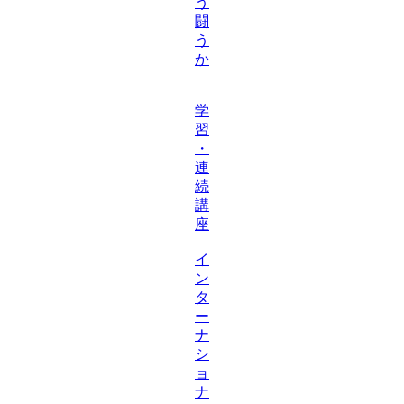
う
闘
う
か
学
習
・
連
続
講
座
イ
ン
タ
ー
ナ
シ
ョ
ナ