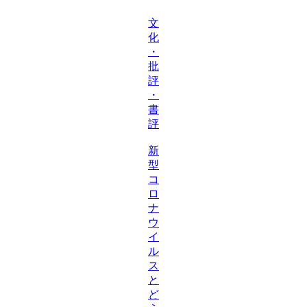
文
化
・
批
評
・
書
評
新
型
コ
ロ
ナ
ウ
イ
ル
ス
と
ど