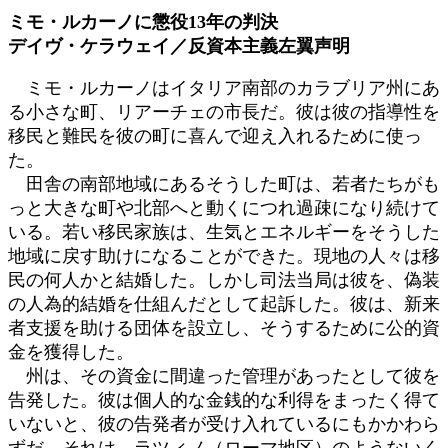
更
ミモ・ルカーノに懲役13年の判決
新
デイヴ・ケラウェイ／反資本主義左翼声明
日
時
ミモ・ルカーノはイタリア南部のカラブリア州にあ
:
る小さな町、リアーチェの市長だ。彼は彼の指導性を
移民と難民を彼の町に喜んで迎え入れるために使っ
た。
田舎の南部地域にあるそうした町は、若者たちがも
っと大きな町や北部へと動くにつれ過疎になり続けて
いる。若い移民家族は、生気とエネルギーをそうした
地域に戻す助けになることができた。現地の人々は移
民の何人かと結婚した。しかし司法当局は彼を、偽装
の人為的結婚を仕組んだとして起訴した。彼は、新来
者支援を助ける団体を設立し、そうするために公的資
金を獲得した。
州は、その資金に間違った管理があったとして彼を
告発した。彼は個人的な金銭的な利得をまったく得て
いないと、彼の告発者が受け入れているにもかかわら
ずだ。それは、ラツィノ（ローマ地区）のようないく