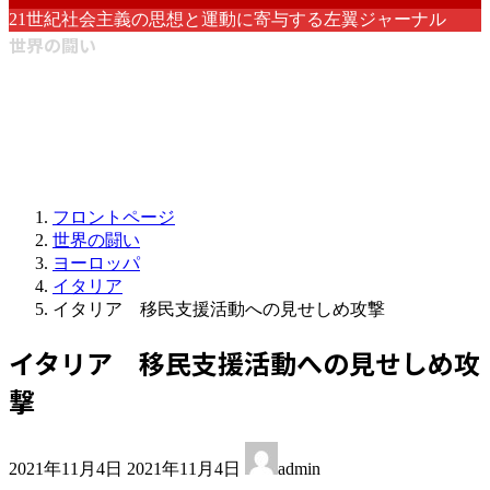
21世紀社会主義の思想と運動に寄与する左翼ジャーナル
世界の闘い
フロントページ
世界の闘い
ヨーロッパ
イタリア
イタリア 移民支援活動への見せしめ攻撃
イタリア 移民支援活動への見せしめ攻
撃
最
2021年11月4日
2021年11月4日
admin
終