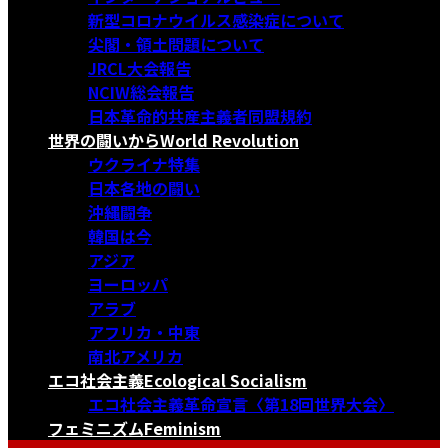
新型コロナウイルス感染症について
尖閣・領土問題について
JRCL大会報告
NCIW総会報告
日本革命的共産主義者同盟規約
世界の闘いから
World Revolution
ウクライナ特集
日本各地の闘い
沖縄闘争
韓国は今
アジア
ヨーロッパ
アラブ
アフリカ・中東
南北アメリカ
エコ社会主義
Ecological Socialism
エコ社会主義革命宣言〈第18回世界大会〉
フェミニズム
Feminism