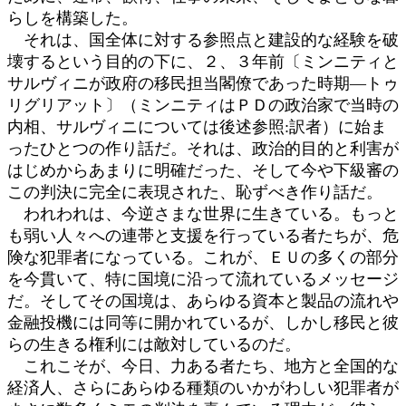
らしを構築した。
それは、国全体に対する参照点と建設的な経験を破
壊するという目的の下に、２、３年前〔ミンニティと
サルヴィニが政府の移民担当閣僚であった時期―トゥ
リグリアット〕（ミンニティはＰＤの政治家で当時の
内相、サルヴィニについては後述参照:訳者）に始ま
ったひとつの作り話だ。それは、政治的目的と利害が
はじめからあまりに明確だった、そして今や下級審の
この判決に完全に表現された、恥ずべき作り話だ。
われわれは、今逆さまな世界に生きている。もっと
も弱い人々への連帯と支援を行っている者たちが、危
険な犯罪者になっている。これが、ＥＵの多くの部分
を今貫いて、特に国境に沿って流れているメッセージ
だ。そしてその国境は、あらゆる資本と製品の流れや
金融投機には同等に開かれているが、しかし移民と彼
らの生きる権利には敵対しているのだ。
これこそが、今日、力ある者たち、地方と全国的な
経済人、さらにあらゆる種類のいかがわしい犯罪者が