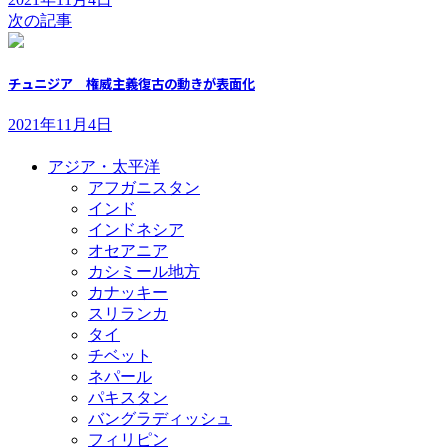
次の記事
チュニジア 権威主義復古の動きが表面化
2021年11月4日
アジア・太平洋
アフガニスタン
インド
インドネシア
オセアニア
カシミール地方
カナッキー
スリランカ
タイ
チベット
ネパール
パキスタン
バングラディッシュ
フィリピン