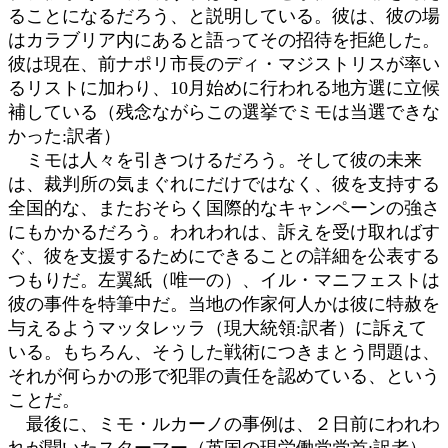
ることになるだろう、と説明している。彼は、彼の場
はカラブリア内にあると語ってその招待を拒絶した。
彼は現在、前ナポリ市長のディ・マジストリスが率い
るリストに加わり、10月始めに行われる地方選に立候
補している（残念ながらこの選挙でミモは当選できな
かった:訳者）
ミモは人々を引きつけるだろう。そして彼の未来
は、裁判所の気まぐれにだけではなく、彼を支持する
全国的な、またおそらく国際的なキャンペーンの強さ
にもかかるだろう。われわれは、訴えを受け取ればす
ぐ、彼を支援するためにできることの詳細を公表する
つもりだ。左翼紙（唯一の）、イル・マニフェストは
彼の事件を特筆中だ。当地の作家何人かは彼に特赦を
与えるようマッタレッラ（現大統領:訳者）に訴えて
いる。もちろん、そうした戦術につきまとう問題は、
それが何らかの形で犯罪の責任を認めている、という
ことだ。
最後に、ミモ・ルカーノの事例は、２日前にわれわ
れが聞いたスターマー（英国の現労働党党首:訳者）