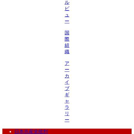
ル
ビ
ュ
ー
国
際
組
織
ア
ー
カ
イ
ブ
ギ
ャ
ラ
リ
ー
日本共産党批判