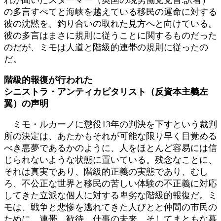
の多言すべてと海峡を越えている移民の運命に対する
彼の沈黙を、釣り合いの取れた見方へと向けている。
彼の多言はまさに規則に従うことに関するものだった
のだが、ミモは人道と階級的連帯の規則に従ったの
だ。
階級的報復が行われた
シニストラ・アンティカピタリスト（反資本主義左
翼）の声明
ミモ・ルカーノに懲役13年の判決を下すという裁判
所の決定は、あたかもそれが可能な限り早く目覚める
べき悪夢であるかのように、人をほとんど容易には信
じられないような状態に置いている。残念なことに、
それは真実であり、階級的正義の実態であり、むし
ろ、不公正な世界と移民の苦しい体験の不正義に対応
してきた立派な個人に対する卑劣な階級的報復だ。ミ
モは、戦争と悲惨を逃れてきた人びとと仲間の市民の
ために、連帯、歓待、仕事の未来、そしてまともな暮