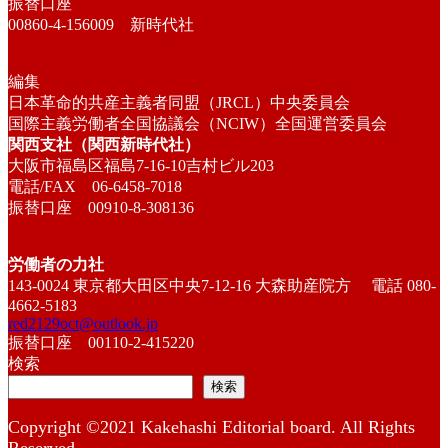
振替口座
00860-4-156009 新時代社
編集
日本革命的共産主義者同盟（JRCL）中央委員会
国際主義労働者全国協議会（NCIW）全国運営委員会
関西支社（関西新時代社）
大阪市福島区福島7-16-10吉村ビル203
電話/FAX 06-6458-7018
振替口座 00910-8-308136
労働者の力社
143-0024 東京都大田区中央7-12-16 大森助産院方 電話 080-
4662-5183
red2129oct@outlook.jp
振替口座 00110-2-415220
検索
検索
Copyright ©2021 Kakehashi Editorial board. All Rights