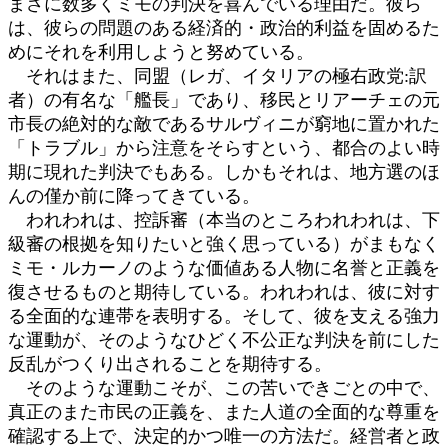
まさに数多くミモの判決を喜んでいる理由だ。彼ら
は、彼らの問題のある経済的・政治的利益を固めるた
めにそれを利用しようと努めている。
それはまた、同盟（レガ、イタリアの極右政党:訳
者）の有名な「艦長」であり、移民とリアーチェの元
市長の絶対的な敵であるサルヴィニが窮地に置かれた
「トラブル」から注意をそらすという、都合のよい時
期に現れた判決でもある。しかもそれは、地方選のほ
んの僅か前に降ってきている。
われわれは、控訴審（本当のところわれわれは、下
級審の根拠を知りたいと強く思っている）がまもなく
ミモ・ルカーノのような価値ある人物に名誉と正義を
復させるものと期待している。われわれは、彼に対す
る全面的な連帯を表明する。そして、彼を支える強力
な運動が、そのようなひどく不公正な判決を前にした
反乱がつくり出されることを期待する。
そのような運動こそが、この苦いできごとの中で、
真正のまた市民の正義を、また人道の全面的な尊重を
確認する上で、決定的かつ唯一の方法だ。経営者と政