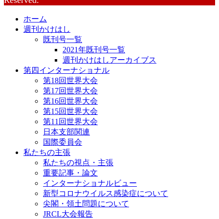
Reserved.
ホーム
週刊かけはし
既刊号一覧
2021年既刊号一覧
週刊かけはしアーカイブス
第四インターナショナル
第18回世界大会
第17回世界大会
第16回世界大会
第15回世界大会
第11回世界大会
日本支部関連
国際委員会
私たちの主張
私たちの視点・主張
重要記事・論文
インターナショナルビュー
新型コロナウイルス感染症について
尖閣・領土問題について
JRCL大会報告