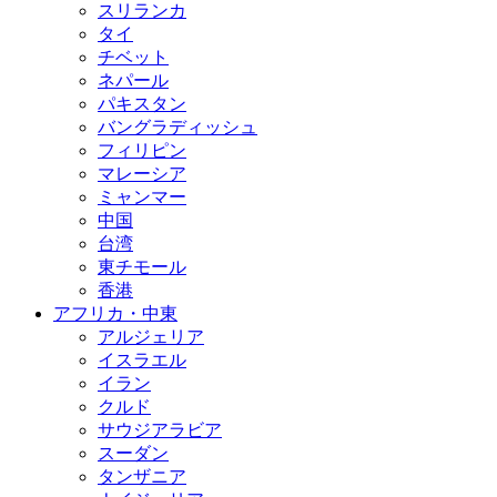
スリランカ
タイ
チベット
ネパール
パキスタン
バングラディッシュ
フィリピン
マレーシア
ミャンマー
中国
台湾
東チモール
香港
アフリカ・中東
アルジェリア
イスラエル
イラン
クルド
サウジアラビア
スーダン
タンザニア