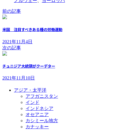
ノルウェー
、
ヨーロッパ
前の記事
米国 注目すべきある種の労働運動
2021年11月4日
次の記事
チュニジア大統領がクーデター
2021年11月10日
アジア・太平洋
アフガニスタン
インド
インドネシア
オセアニア
カシミール地方
カナッキー