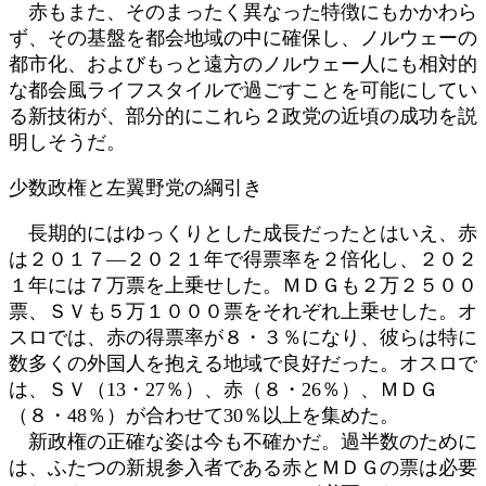
赤もまた、そのまったく異なった特徴にもかかわら
ず、その基盤を都会地域の中に確保し、ノルウェーの
都市化、およびもっと遠方のノルウェー人にも相対的
な都会風ライフスタイルで過ごすことを可能にしてい
る新技術が、部分的にこれら２政党の近頃の成功を説
明しそうだ。
少数政権と左翼野党の綱引き
長期的にはゆっくりとした成長だったとはいえ、赤
は２０１７―２０２１年で得票率を２倍化し、２０２
１年には７万票を上乗せした。ＭＤＧも２万２５００
票、ＳＶも５万１０００票をそれぞれ上乗せした。オ
スロでは、赤の得票率が８・３％になり、彼らは特に
数多くの外国人を抱える地域で良好だった。オスロで
は、ＳＶ（13・27％）、赤（８・26％）、ＭＤＧ
（８・48％）が合わせて30％以上を集めた。
新政権の正確な姿は今も不確かだ。過半数のために
は、ふたつの新規参入者である赤とＭＤＧの票は必要