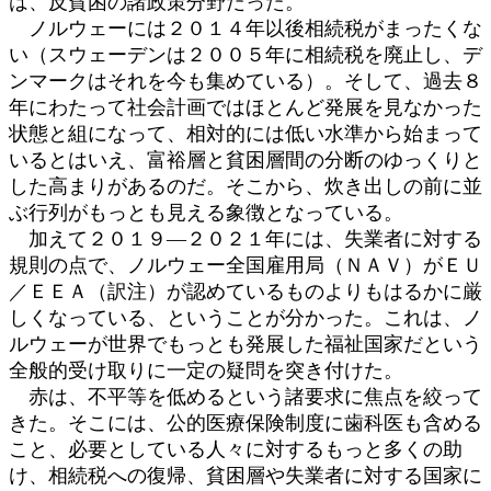
は、反貧困の諸政策分野だった。
ノルウェーには２０１４年以後相続税がまったくな
い（スウェーデンは２００５年に相続税を廃止し、デ
ンマークはそれを今も集めている）。そして、過去８
年にわたって社会計画ではほとんど発展を見なかった
状態と組になって、相対的には低い水準から始まって
いるとはいえ、富裕層と貧困層間の分断のゆっくりと
した高まりがあるのだ。そこから、炊き出しの前に並
ぶ行列がもっとも見える象徴となっている。
加えて２０１９―２０２１年には、失業者に対する
規則の点で、ノルウェー全国雇用局（ＮＡＶ）がＥＵ
／ＥＥＡ（訳注）が認めているものよりもはるかに厳
しくなっている、ということが分かった。これは、ノ
ルウェーが世界でもっとも発展した福祉国家だという
全般的受け取りに一定の疑問を突き付けた。
赤は、不平等を低めるという諸要求に焦点を絞って
きた。そこには、公的医療保険制度に歯科医も含める
こと、必要としている人々に対するもっと多くの助
け、相続税への復帰、貧困層や失業者に対する国家に