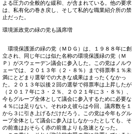
よる圧力の全般的な緩和、が含まれている。他の要求
は、私有化の巻き戻し、そして私的な職業紹介所の禁
止だった。
環境派政党の緑の党も議席増
環境保護派の緑の党（ＭＤＧ）は、１９８８年に創
立され、同じ年には似た名称の環境保護緑の党（Ｍ
Ｐ）がスウェーデン議会に参入した。この党はノルウ
ェーでは、２０１３年（２・８％）まで得票率１％未
満にとどまり選挙での大きな成果はまったくなかっ
た。２０１３年以後２回の選挙で得票率は上昇したが
（２０１７年に３・２％、２０２１年に３・８％）、
今もグループ全体として議会に参入するために必要な
４％には足りない。それゆえ彼らは今回、議席数を１
から３に引き上げるだけだろう。この党は今年もグル
ープ全体として議会に参入はしなかったとしても、そ
の前進はおそらく赤の前進よりも急速となった。