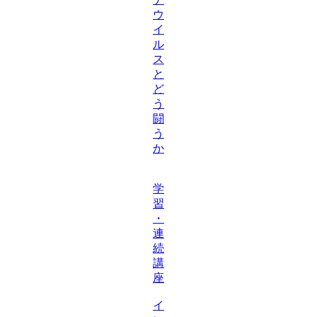
ウ
イ
ル
ス
と
ど
う
闘
う
か
学
習
・
連
続
講
座
イ