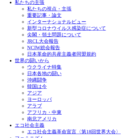
私たちの主張
私たちの視点・主張
重要記事・論文
インターナショナルビュー
新型コロナウイルス感染症について
尖閣・領土問題について
JRCL大会報告
NCIW総会報告
日本革命的共産主義者同盟規約
世界の闘いから
ウクライナ特集
日本各地の闘い
沖縄闘争
韓国は今
アジア
ヨーロッパ
アラブ
アフリカ・中東
南北アメリカ
エコ社会主義
エコ社会主義革命宣言〈第18回世界大会〉