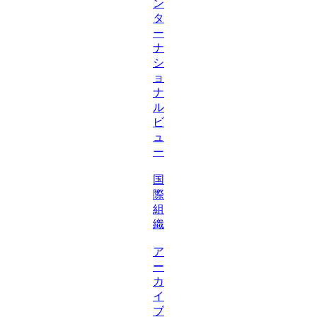
ン
タ
ー
ナ
シ
ョ
ナ
ル
ビ
ュ
ー
国
際
組
織
ア
ー
カ
イ
ブ