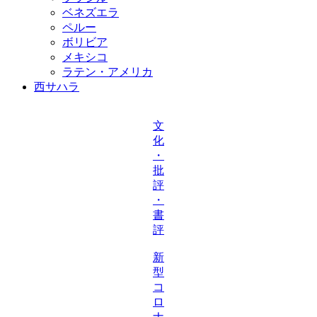
ベネズエラ
ペルー
ボリビア
メキシコ
ラテン・アメリカ
西サハラ
文
化
・
批
評
・
書
評
新
型
コ
ロ
ナ