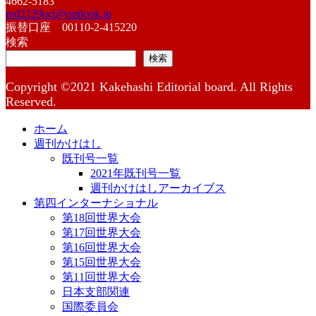
4662-5183
red2129oct@outlook.jp
振替口座 00110-2-415220
検索
検索
Copyright ©2021 Kakehashi Editorial board. All Rights
Reserved.
ホーム
週刊かけはし
既刊号一覧
2021年既刊号一覧
週刊かけはしアーカイブス
第四インターナショナル
第18回世界大会
第17回世界大会
第16回世界大会
第15回世界大会
第11回世界大会
日本支部関連
国際委員会