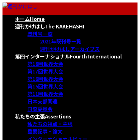
コ
ナ
ン
ビ
ホーム
Home
テ
ゲ
ン
ー
週刊かけはし
The KAKEHASHI
ツ
シ
既刊号一覧
へ
ョ
2021年既刊号一覧
ス
ン
週刊かけはしアーカイブス
キ
に
第四インターナショナル
Fourth International
ッ
移
第18回世界大会
プ
動
第17回世界大会
第16回世界大会
第15回世界大会
第11回世界大会
日本支部関連
国際委員会
私たちの主張
Assertions
私たちの視点・主張
重要記事・論文
インターナショナルビュー