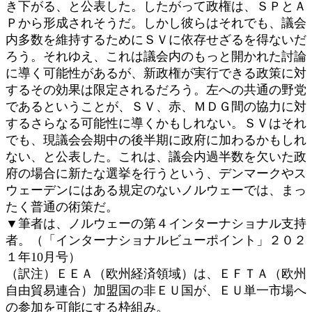
き下がる、と公表した。したがって政権は、ＳＰとＡ
Ｐから形成されそうだ。しかし彼らはそれでも、議会
内多数を維持するためにＳＶに依存せざるを得ないだ
ろう。それゆえ、これは議会内のもっと開かれた討論
に導く可能性があるが、新政権が実行できる政策に対
するその効果は限定されるだろう。左への共通の野党
であるということが、ＳＶ、赤、ＭＤＧ間の協力に対
するさらなる可能性に導くかもしれない。ＳＶはそれ
でも、現議会会期中の後半期に政府に加わるかもしれ
ない、と公表した。これは、議会内過半数を欠いた政
府の場合に新たな選挙を行うという、デンマークやス
ウェーデンにはある規定のないノルウェーでは、まっ
たく普通の術策だ。
▼筆者は、ノルウェーの第４インターナショナル支持
者。（「インターナショナルビューポイント」２０２
１年10月号）
（訳注）ＥＥＡ（欧州経済領域）は、ＥＦＴＡ（欧州
自由貿易連合）加盟国の非ＥＵ国が、ＥＵ単一市場へ
の参加を可能にする枠組み。