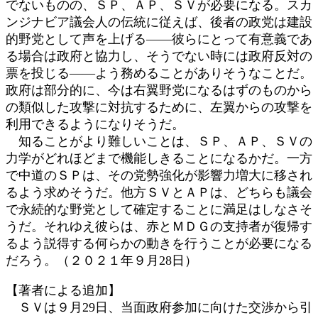
でないものの、ＳＰ、ＡＰ、ＳＶが必要になる。スカ
ンジナビア議会人の伝統に従えば、後者の政党は建設
的野党として声を上げる――彼らにとって有意義であ
る場合は政府と協力し、そうでない時には政府反対の
票を投じる――よう務めることがありそうなことだ。
政府は部分的に、今は右翼野党になるはずのものから
の類似した攻撃に対抗するために、左翼からの攻撃を
利用できるようになりそうだ。
知ることがより難しいことは、ＳＰ、ＡＰ、ＳＶの
力学がどれほどまで機能しきることになるかだ。一方
で中道のＳＰは、その党勢強化が影響力増大に移され
るよう求めそうだ。他方ＳＶとＡＰは、どちらも議会
で永続的な野党として確定することに満足はしなさそ
うだ。それゆえ彼らは、赤とＭＤＧの支持者が復帰す
るよう説得する何らかの動きを行うことが必要になる
だろう。（２０２１年９月28日）
【著者による追加】
ＳＶは９月29日、当面政府参加に向けた交渉から引