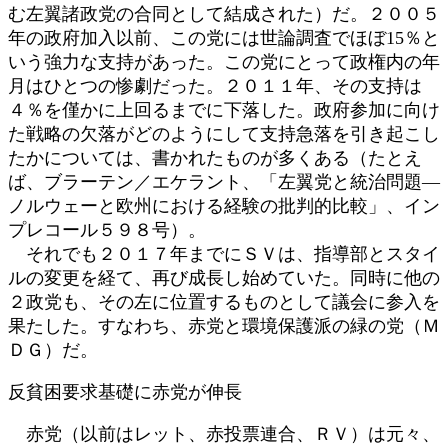
む左翼諸政党の合同として結成された）だ。２００５
年の政府加入以前、この党には世論調査でほぼ15％と
いう強力な支持があった。この党にとって政権内の年
月はひとつの惨劇だった。２０１１年、その支持は
４％を僅かに上回るまでに下落した。政府参加に向け
た戦略の欠落がどのようにして支持急落を引き起こし
たかについては、書かれたものが多くある（たとえ
ば、ブラーテン／エケラント、「左翼党と統治問題―
ノルウェーと欧州における経験の批判的比較」、イン
プレコール５９８号）。
それでも２０１７年までにＳＶは、指導部とスタイ
ルの変更を経て、再び成長し始めていた。同時に他の
２政党も、その左に位置するものとして議会に参入を
果たした。すなわち、赤党と環境保護派の緑の党（Ｍ
ＤＧ）だ。
反貧困要求基礎に赤党が伸長
赤党（以前はレット、赤投票連合、ＲＶ）は元々、