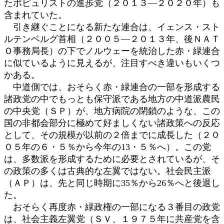
たポピュリストの進歩党（２０１３―２０２０年）も
含まれていた。
引き継ぐことになる新たな連合は、イェンス・スト
ルテンベルグ首相（２００５―２０１３年、後ＮＡＴ
Ｏ事務局長）の下でノルウェーを統治した赤・緑連合
に似ているように見えるが、注目すべき違いもいくつ
かある。
中道側では、おそらく赤・緑連合の一部を形成する
諸政党の中でもっとも保守派である地方の中道派農民
の中央党（ＳＰ）が、地方病院の閉鎖のような、この
国の非都会部分に極めて好ましくない諸政策への反応
として、その規模が以前の２倍までに成長した（２０
０５年の６・５％から今年の13・５％へ）。この党
は、多数派を形成するために必要とされているが、そ
の政策の多くは古典的な左翼ではない。社会民主派
（ＡＰ）は、先と同じ時期に35％から26％へと後退し
た。
おそらく再度赤・緑政権の一部になる３番目の政党
は、社会主義左翼党（ＳＶ、１９７５年に共産党を含