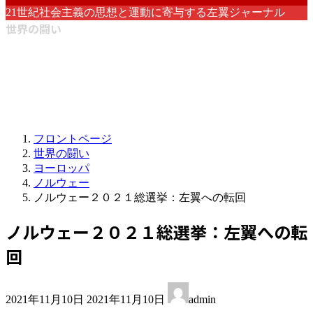
21世紀社会主義の思想と運動に寄与する左翼ジャーナル
世界の闘い
フロントページ
世界の闘い
ヨーロッパ
ノルウェー
ノルウェー２０２１総選挙：左翼への転回
ノルウェー２０２１総選挙：左翼への転
回
最
2021年11月10日
2021年11月10日
admin
終