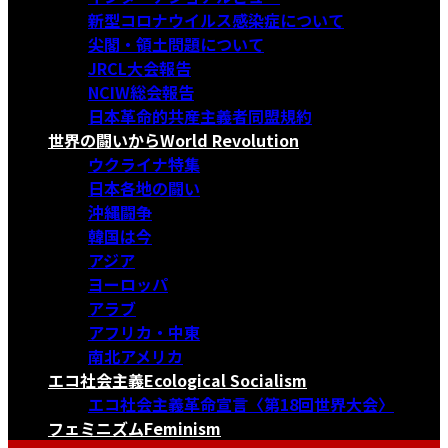
新型コロナウイルス感染症について
尖閣・領土問題について
JRCL大会報告
NCIW総会報告
日本革命的共産主義者同盟規約
世界の闘いから
World Revolution
ウクライナ特集
日本各地の闘い
沖縄闘争
韓国は今
アジア
ヨーロッパ
アラブ
アフリカ・中東
南北アメリカ
エコ社会主義
Ecological Socialism
エコ社会主義革命宣言〈第18回世界大会〉
フェミニズム
Feminism