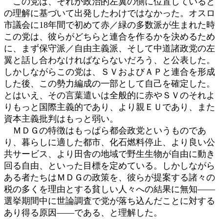
この党は、それが政治的左翼の側に位置していると
の理解に基づいて出発したわけではなかった。オスロ
市議会に18年間で初めて赤／緑の多数派が生まれた時
この党は、彼らがどちらと連合を作るかを決めるため
に、まず保守派／自由主義派、そして中道諸政党の左
翼と話し合わなければならないだろう、と公表した。
しかしながらこの党は、ＳＶおよびＡＰと連合を形成
した後、この勢力編成の一部として自己を確定した。
とはいえ、その言葉遣いは全般的に赤やＳＶのそれよ
りもっと国際主義的であり、より親ＥＵであり、また
資本主義批判はもっと弱い。
ＭＤＧの特徴はもっぱら都会政党というものであ
り、暮らしに適した都市、化石燃料停止、より良い公
共サービス、より田舎の地域で野生生物が自由に動き
回る自由、といった目標を定めている。しかしながら
ある者たちはＭＤＧの政策を、彼らが提案する諸々の
税の多くを理由とする貧しい人々への結果に無知――
選挙期間中に世論調査で党が落ち込んだことに対する
あり得る原因――である、と理解した。