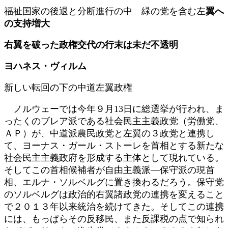
更
福祉国家の後退と分断進行の中 緑の党を含む左
翼へ
新
の支持増大
日
時
右翼を破った政権交代の行末は未だ不透明
:
ヨハネス・ヴィルム
新しい転回の下の中道左翼政権
ノルウェーでは今年９月13日に総選挙が行われ、ま
ったくのブレア派である社会民主主義政党（労働党、
ＡＰ）が、中道派農民政党と左翼の３政党と連携し
て、ヨーナス・ガール・ストーレを首相とする新たな
社会民主主義政府を形成する主体として現れている。
そしてこの首相候補者が自由主義派―保守派の現首
相、エルナ・ソルベルグに置き換わるだろう。保守党
のソルベルグは政治的右翼諸政党の連携を変えること
で２０１３年以来統治を続けてきた。そしてこの連携
には、もっぱらその反移民、また反課税の点で知られ