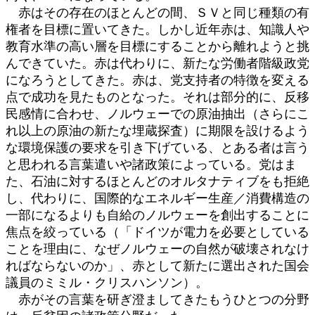
赤はその存在のほとんどの間、ＳＶと同じ種類の有
権者を目標に置いてきた。しかし近年赤は、知識人や
教育水準の高い層を目標にすることから離れようと挑
んできていた。赤は代わりに、新たな労働者階級政党
になろうとしてきた。赤は、党支持者の特徴を変える
点で成功を見たものとなった。それは部分的に、反移
民感情に合わせ、ノルウェーでの原油抽出（さらにこ
れ以上の原油の新たな埋蔵探査）に期限を設けるよう
な環境保護の要求を引き下げている、とある者は言う
と思われる言葉遣いや諸政策によっている。党はま
た、石油に対するほとんどのオルタナティブをも拒絶
し、代わりに、国際的なエネルギー生産／消費構造の
一部になるよりも自給のノルウェーを創出することに
焦点を絞っている（「ドイツが電力を必要としている
ことを理由に、なぜノルウェーの自然が破壊されなけ
ればならないのか」、赤として新たに選出された国会
議員のミミル・クリスハンソン）。
赤がその言葉を研ぎ澄ましてきたもうひとつの分野