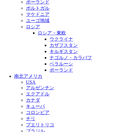
ポーランド
ポルトガル
マケドニア
ユーゴ地域
ロシア
ロシア・東欧
ウクライナ
カザフスタン
キルギスタン
ナゴルノ・カラバフ
ベラルーシ
ポーランド
南北アメリカ
USA
アルゼンチン
エクアドル
カナダ
キューバ
コロンビア
チリ
プエリトリコ
ブラジル