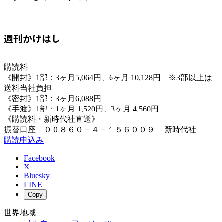
週刊かけはし
購読料
《開封》1部：3ヶ月5,064円、6ヶ月 10,128円 ※3部以上は
送料当社負担
《密封》1部：3ヶ月6,088円
《手渡》1部：1ヶ月 1,520円、3ヶ月 4,560円
《購読料・新時代社直送》
振替口座 ００８６０－４－１５６００９ 新時代社
購読申込み
Facebook
X
Bluesky
LINE
Copy
世界地域