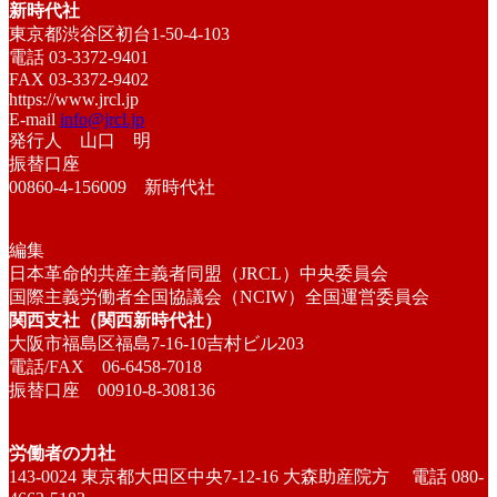
新時代社
東京都渋谷区初台1-50-4-103
電話 03-3372-9401
FAX 03-3372-9402
https://www.jrcl.jp
E-mail
info@jrcl.jp
発行人 山口 明
振替口座
00860-4-156009 新時代社
編集
日本革命的共産主義者同盟（JRCL）中央委員会
国際主義労働者全国協議会（NCIW）全国運営委員会
関西支社（関西新時代社）
大阪市福島区福島7-16-10吉村ビル203
電話/FAX 06-6458-7018
振替口座 00910-8-308136
労働者の力社
143-0024 東京都大田区中央7-12-16 大森助産院方 電話 080-