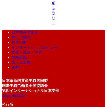
ギ
ャ
ラ
リ
ー
日本共産党批判
内ゲバ批判
青年同盟
インターナショナルビュー
文化・批評・学習
国際組織
コラム架橋
資料
日本革命的共産主義者同盟
国際主義労働者全国協議会
第四インターナショナル日本支部
https://jrcl.info/
発行所