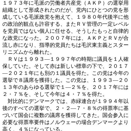
１９７３年に毛派の労働者共産党（ＡＫＰ）の選挙用
組織として形成されたのだが、党内にひとつの党を形
成している毛派政党を抱えて、１９８０年代後半に他
の政治的観点も許容する、またＲＶ管理の一定レベル
を党員ではない個人に任せる、そうしたもっと自律的
な政党になった。２００７年には、ＡＫＰとＲＶが合
流し赤になり、指導的党員たちは毛沢東主義とスター
リニズムから離れた。
ＲＶは１９９３―１９９７年の時期に議員を１人確
保していた。そして赤は新しい標章の下で、２０１７
―２０２１年にも別の１議員を得た。この党は今年の
選挙で８議席を獲得した。この党は、１９９３―２０
１３年のあらゆる選挙で１―２％を、２０１７年には
２・７％を、そして今年は４・７％を得た。
対比的にデンマークでは、赤緑連合が１９９４年以
後のすべての選挙で、２・２―７・８％の得票率に基
づいて国会に複数の議席を獲得してきた。国会参入に
必要な得票率要件はノルウェーの場合デンマークより
高く、４％になっている。