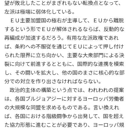
望が敗北したことがまぎれもない転換点となって、
左派は極端に弱体化している。
ＥＵ主要加盟国の極右が主導して、ＥＵから離脱
するという形でＥＵが解体されるならば、反動的な
再編成が加速するだろう。有用な左派政権であれ
ば、条約への不服従を通じてＥＵによって押し付け
られた限界に立ち向かい、主要な大衆部門による決
裂に向けて前進するとともに、国際的な連携を模索
し、その闘いを拡大し、他の国のまさに核心的な部
分での対立を作り出さなければならない。
政治的主体の構築という点では、われわれの提案
は、各国ブルジョアジーに対するヨーロッパ労働者
の大規模な同盟を求めるものである。言い換えれ
ば、各国における階級闘争から出発して、国を超え
た協力形態に進むことが必要であり、ヨーロッパ規