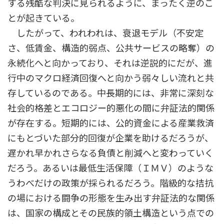
する残酷な判決に見られるように、まったく逆のこ
とが起きている。
したがって、われわれは、衰退モデル（不安定
さ、低賃金、構造的弱点、公共サービスの略奪）の
永続化へと向かっており、それは逆説的にだが、進
行中のマクロ経済回復へと向かう弱々しい流れと共
存しているのである。中長期的には、非常に深刻な
社会的格差とエコロジー的悪化の間に弁証法的関係
が存在する。短期的には、公的資金による産業救済
にもとづいた部分的回復が企業を助けるだろうが、
遅かれ早かれさらなる負債と削減へと変わっていく
だろう。あるいは最低生活保障（ＩＭＶ）のような
うわべだけの政策が採られるだろう。階級的な拮抗
の場における闘争の形態を生み出す弁証法的な関係
は、国家の構成とその民族的領土構造という点での