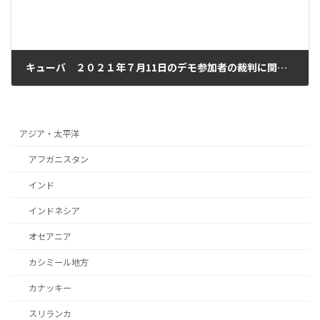
キューバ ２０２１年７月11日のデモ参加者の裁判に関する声明
2022年2月24日
アジア・太平洋
アフガニスタン
インド
インドネシア
オセアニア
カシミール地方
カナッキー
スリランカ