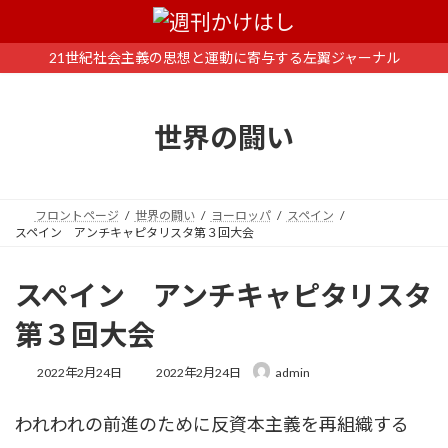
コ
ナ
ン
ビ
テ
ゲ
21世紀社会主義の思想と運動に寄与する左翼ジャーナル
ン
ー
ツ
シ
へ
ョ
世界の闘い
ス
ン
キ
に
ッ
移
プ
動
フロントページ
世界の闘い
ヨーロッパ
スペイン
スペイン アンチキャピタリスタ第３回大会
スペイン アンチキャピタリスタ
第３回大会
最
2022年2月24日
2022年2月24日
admin
終
更
われわれの前進のために反資本主義を再組織する
新
日