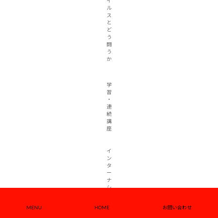
イ
ル
ス
と
ど
う
闘
う
か
学
習
・
連
続
講
座
イ
ン
タ
ー
ナ
シ
ョ
ナ
MENU
HOME
お問い合わせ
ル
ビ