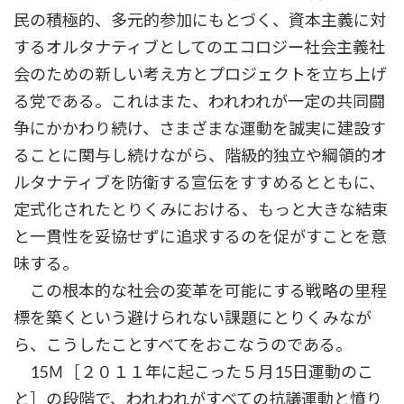
民の積極的、多元的参加にもとづく、資本主義に対
するオルタナティブとしてのエコロジー社会主義社
会のための新しい考え方とプロジェクトを立ち上げ
る党である。これはまた、われわれが一定の共同闘
争にかかわり続け、さまざまな運動を誠実に建設す
ることに関与し続けながら、階級的独立や綱領的オ
ルタナティブを防衛する宣伝をすすめるとともに、
定式化されたとりくみにおける、もっと大きな結束
と一貫性を妥協せずに追求するのを促がすことを意
味する。
この根本的な社会の変革を可能にする戦略の里程
標を築くという避けられない課題にとりくみなが
ら、こうしたことすべてをおこなうのである。
15Ｍ［２０１１年に起こった５月15日運動のこ
と］の段階で、われわれがすべての抗議運動と憤り