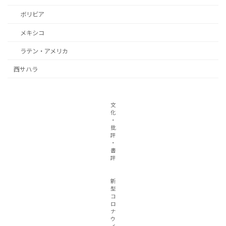
ボリビア
メキシコ
ラテン・アメリカ
西サハラ
文
化
・
批
評
・
書
評
新
型
コ
ロ
ナ
ウ