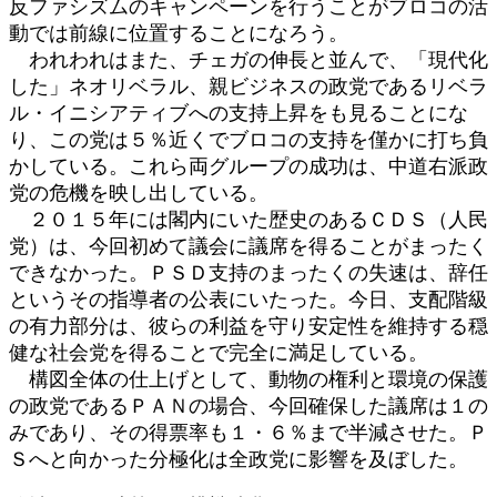
反ファシズムのキャンペーンを行うことがブロコの活
動では前線に位置することになろう。
われわれはまた、チェガの伸長と並んで、「現代化
した」ネオリベラル、親ビジネスの政党であるリベラ
ル・イニシアティブへの支持上昇をも見ることにな
り、この党は５％近くでブロコの支持を僅かに打ち負
かしている。これら両グループの成功は、中道右派政
党の危機を映し出している。
２０１５年には閣内にいた歴史のあるＣＤＳ（人民
党）は、今回初めて議会に議席を得ることがまったく
できなかった。ＰＳＤ支持のまったくの失速は、辞任
というその指導者の公表にいたった。今日、支配階級
の有力部分は、彼らの利益を守り安定性を維持する穏
健な社会党を得ることで完全に満足している。
構図全体の仕上げとして、動物の権利と環境の保護
の政党であるＰＡＮの場合、今回確保した議席は１の
みであり、その得票率も１・６％まで半減させた。Ｐ
Ｓへと向かった分極化は全政党に影響を及ぼした。