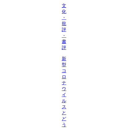
文
化
・
批
評
・
書
評
新
型
コ
ロ
ナ
ウ
イ
ル
ス
と
ど
う