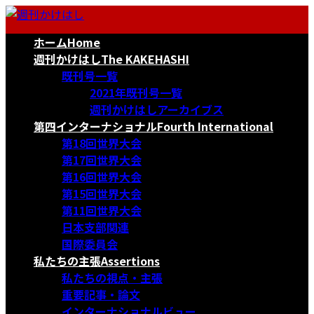
コ
ナ
ン
ビ
ホーム
Home
テ
ゲ
ン
ー
週刊かけはし
The KAKEHASHI
ツ
シ
既刊号一覧
へ
ョ
2021年既刊号一覧
ス
ン
週刊かけはしアーカイブス
キ
に
第四インターナショナル
Fourth International
ッ
移
第18回世界大会
プ
動
第17回世界大会
第16回世界大会
第15回世界大会
第11回世界大会
日本支部関連
国際委員会
私たちの主張
Assertions
私たちの視点・主張
重要記事・論文
インターナショナルビュー