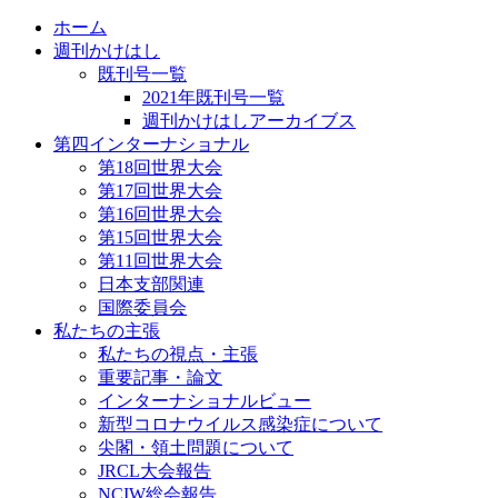
ホーム
週刊かけはし
既刊号一覧
2021年既刊号一覧
週刊かけはしアーカイブス
第四インターナショナル
第18回世界大会
第17回世界大会
第16回世界大会
第15回世界大会
第11回世界大会
日本支部関連
国際委員会
私たちの主張
私たちの視点・主張
重要記事・論文
インターナショナルビュー
新型コロナウイルス感染症について
尖閣・領土問題について
JRCL大会報告
NCIW総会報告