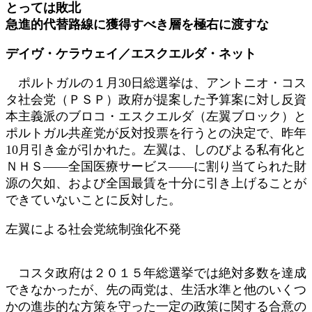
とっては敗北
日
急進的代替路線に獲得すべき層を極右に渡すな
時
:
デイヴ・ケラウェイ／エスクエルダ・ネット
ポルトガルの１月30日総選挙は、アントニオ・コス
タ社会党（ＰＳＰ）政府が提案した予算案に対し反資
本主義派のブロコ・エスクエルダ（左翼ブロック）と
ポルトガル共産党が反対投票を行うとの決定で、昨年
10月引き金が引かれた。左翼は、しのびよる私有化と
ＮＨＳ――全国医療サービス――に割り当てられた財
源の欠如、および全国最賃を十分に引き上げることが
できていないことに反対した。
左翼による社会党統制強化不発
コスタ政府は２０１５年総選挙では絶対多数を達成
できなかったが、先の両党は、生活水準と他のいくつ
かの進歩的な方策を守った一定の政策に関する合意の