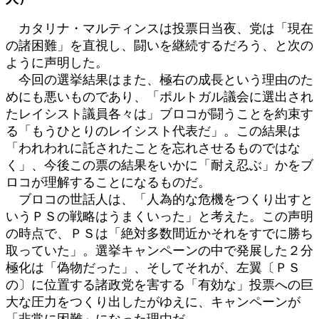
カタリナ・マルティンスは投票日当夜、党は「現在
の諸困難」を直視し、闘いを継続するだろう、と次の
ように声明した。
今回の選挙結果はまた、極右の成長という理由のた
めにも悪いものであり、「ポルトガル議会に選出され
たレイシスト議員各々は」ブロコが闘うことを約束す
る「もうひとりのレイシスト代表だ」。この結果は
「われわれに託されたことを忘れさせるものではな
く」、今後この票の結果をいかに「耐え忍ぶ」かをブ
ロコが理解することになるものだ。
ブロコの世話人は、「人為的な危機をつくり出すと
いうＰＳの戦略はうまくいった」と考えた。この声明
の時点で、ＰＳは「絶対多数間近かそれをすでに勝ち
取っていた」。選挙キャンペーンの中で発展した２分
極化は「偽物だった」、そしてそれが、左翼〔ＰＳ
の〕に位置する諸政党を害する「有効な」投票への巨
大な圧力をつくり出したがゆえに、キャンペーンが
「非常に困難」になった理由だ。