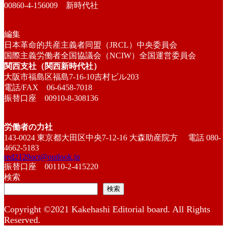
00860-4-156009 新時代社
編集
日本革命的共産主義者同盟（JRCL）中央委員会
国際主義労働者全国協議会（NCIW）全国運営委員会
関西支社（関西新時代社）
大阪市福島区福島7-16-10吉村ビル203
電話/FAX 06-6458-7018
振替口座 00910-8-308136
労働者の力社
143-0024 東京都大田区中央7-12-16 大森助産院方 電話 080-
4662-5183
red2129oct@outlook.jp
振替口座 00110-2-415220
検索
検索
Copyright ©2021 Kakehashi Editorial board. All Rights
Reserved.