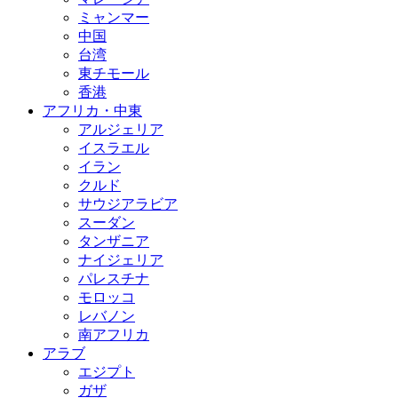
ミャンマー
中国
台湾
東チモール
香港
アフリカ・中東
アルジェリア
イスラエル
イラン
クルド
サウジアラビア
スーダン
タンザニア
ナイジェリア
パレスチナ
モロッコ
レバノン
南アフリカ
アラブ
エジプト
ガザ