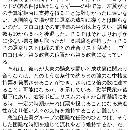
ッドの諸条件は助けにならず――の中では、左翼がそ
の予算案拒否に支持を得ることは難しかったに違いな
い。原則的な立場が常に選挙の成功に導くとは限らな
いのだ。ブロコはその支持票の半分以上を失い、議席
数も19から５へと後退した。ＰＣＰはそれよりわずか
に少ない票を勝ち取ったが、６議席を維持した（ＰＣ
Ｐの選挙リストは緑の党との連合リスト:訳者）。ブ
ロコは今、第３政党の位置から第５政党になってい
る。
それは、彼らが大衆の懸念や闘いと成功裏に関わり
合うならば、どのような条件で約５％の強力な中核支
持票を発展させることができ、さらに２倍の数に達す
ることも可能になるか、を示している。勤労民衆が後
退下にあり、右翼ポピュリズムの考えが台頭基調にあ
る時、一定の時期が来れば票を投じることになる急進
性がより低い人々の支持を維持することは難しい。
急進的左翼グループの困難な任務のひとつは、そう
した困難な時期を通じて流れをどう維持するか、だ。