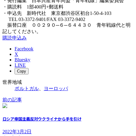
・発行編集 日本共産青年同盟「青年戦線」編集委員会
・購読料 1部400円+郵送料
・申込先 新時代社 東京都渋谷区初台1-50-4-103
TEL 03-3372-9401/FAX 03-3372-9402
振替口座 ００２９０─６─６４４３０ 青年戦線代と明
記してください。
購読申込み
Facebook
X
Bluesky
LINE
Copy
世界地域
ポルトガル
、
ヨーロッパ
前の記事
ロシア帝国主義反対ウクライナから手を引け
2022年3月2日