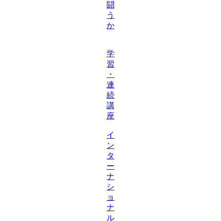
闘
う
か
学
習
・
連
続
講
座
イ
ン
タ
ー
ナ
シ
ョ
ナ
ル