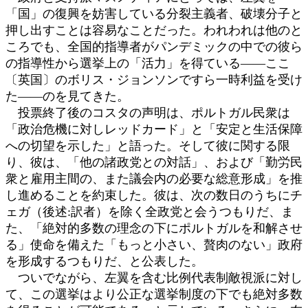
「国」の復興を妨害している分裂主義者、破壊分子と
押し出すことは容易なことだった。われわれは他のと
ころでも、全国的指導者がパンデミックの中での彼ら
の指導性から選挙上の「活力」を得ている――ここ
〔英国〕のボリス・ジョンソンですら一時利益を受け
た――のを見てきた。
投票終了後のコスタの声明は、ポルトガル民衆は
「政治危機に対しレッドカード」と「安定と生活保障
への切望を示した」と語った。そして彼に関する限
り、彼は、「他の諸政党との対話」、および「勤労民
衆と雇用主間の、また議会内の必要な総意形成」を推
し進めることを約束した。彼は、次の数日のうちにチ
ェガ（後述:訳者）を除く全政党と会うつもりだ、ま
た、「絶対的多数の理念の下にポルトガルを和解させ
る」使命を備えた「もっと小さい、贅肉のない」政府
を形成するつもりだ、と公表した。
ついでながら、左翼を含む比例代表制敵視派に対し
て、この選挙はより公正な選挙制度の下でも絶対多数