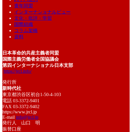
青年同盟
インターナショナルビュー
文化・批評・学習
国際組織
コラム架橋
資料
日本革命的共産主義者同盟
国際主義労働者全国協議会
第四インターナショナル日本支部
https://jrcl.info/
発行所
新時代社
東京都渋谷区初台1-50-4-103
電話 03-3372-9401
FAX 03-3372-9402
https://www.jrcl.jp
E-mail
info@jrcl.jp
発行人 山口 明
振替口座