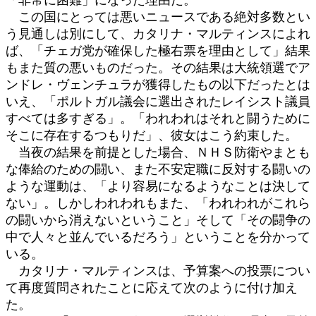
この国にとっては悪いニュースである絶対多数とい
う見通しは別にして、カタリナ・マルティンスによれ
ば、「チェガ党が確保した極右票を理由として」結果
もまた質の悪いものだった。その結果は大統領選でア
ンドレ・ヴェンチュラが獲得したもの以下だったとは
いえ、「ポルトガル議会に選出されたレイシスト議員
すべては多すぎる」。「われわれはそれと闘うために
そこに存在するつもりだ」、彼女はこう約束した。
当夜の結果を前提とした場合、ＮＨＳ防衛やまとも
な俸給のための闘い、また不安定職に反対する闘いの
ような運動は、「より容易になるようなことは決して
ない」。しかしわれわれもまた、「われわれがこれら
の闘いから消えないということ」そして「その闘争の
中で人々と並んでいるだろう」ということを分かって
いる。
カタリナ・マルティンスは、予算案への投票につい
て再度質問されたことに応えて次のように付け加え
た。