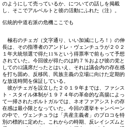
のようにして売っているか、についての話しを掲載
し、そこでアルベルトと彼の活動にふれた（注）。
伝統的中道右派の危機ここでも
極右のチェガ（文字通り、いい加減にしろ！）の伸
長は、その指導者のアンドレ・ヴェンチュラが２０２
１年大統領選で得た11％という得票率で前もって予想
されていた。今回彼が得たのは約７％および彼の党と
しての12議席だったとはいえ、それは議会内の存在感
を打ち固め、反移民、民族主義の立場に向けた定期的
な放送時間を保証している。
彼がチェガを設立した２０１９年までは、ファシス
ト・スタイル体制が１９７４年の革命的な高揚によっ
て一掃されたポルトガルでは、ネオファアシストの存
在感は最小限となっていた。今回の選挙キャンペーン
の中で、ヴェンチュラは「共産主義者」のブロコを特
別の標的に定めた。これからの時期、反レイシズムと