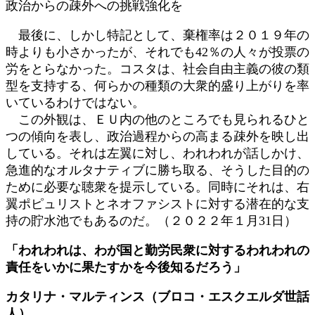
政治からの疎外への挑戦強化を
最後に、しかし特記として、棄権率は２０１９年の
時よりも小さかったが、それでも42％の人々が投票の
労をとらなかった。コスタは、社会自由主義の彼の類
型を支持する、何らかの種類の大衆的盛り上がりを率
いているわけではない。
この外観は、ＥＵ内の他のところでも見られるひと
つの傾向を表し、政治過程からの高まる疎外を映し出
している。それは左翼に対し、われわれが話しかけ、
急進的なオルタナティブに勝ち取る、そうした目的の
ために必要な聴衆を提示している。同時にそれは、右
翼ポピュリストとネオファシストに対する潜在的な支
持の貯水池でもあるのだ。（２０２２年１月31日）
「われわれは、わが国と勤労民衆に対するわれわれの
責任をいかに果たすかを今後知るだろう」
カタリナ・マルティンス（ブロコ・エスクエルダ世話
人）