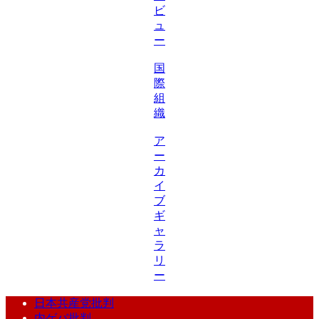
ビ
ュ
ー
国
際
組
織
ア
ー
カ
イ
ブ
ギ
ャ
ラ
リ
ー
日本共産党批判
内ゲバ批判