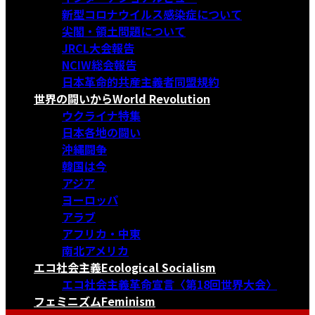
新型コロナウイルス感染症について
尖閣・領土問題について
JRCL大会報告
NCIW総会報告
日本革命的共産主義者同盟規約
世界の闘いから
World Revolution
ウクライナ特集
日本各地の闘い
沖縄闘争
韓国は今
アジア
ヨーロッパ
アラブ
アフリカ・中東
南北アメリカ
エコ社会主義
Ecological Socialism
エコ社会主義革命宣言〈第18回世界大会〉
フェミニズム
Feminism