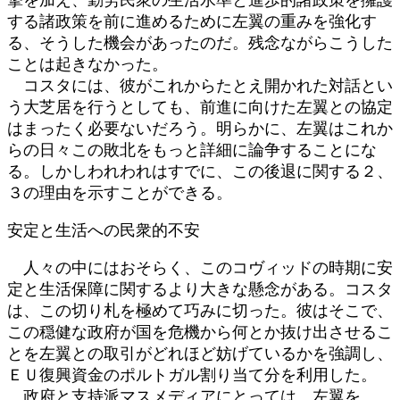
する諸政策を前に進めるために左翼の重みを強化す
る、そうした機会があったのだ。残念ながらこうした
ことは起きなかった。
コスタには、彼がこれからたとえ開かれた対話とい
う大芝居を行うとしても、前進に向けた左翼との協定
はまったく必要ないだろう。明らかに、左翼はこれか
らの日々この敗北をもっと詳細に論争することにな
る。しかしわれわれはすでに、この後退に関する２、
３の理由を示すことができる。
安定と生活への民衆的不安
人々の中にはおそらく、このコヴィッドの時期に安
定と生活保障に関するより大きな懸念がある。コスタ
は、この切り札を極めて巧みに切った。彼はそこで、
この穏健な政府が国を危機から何とか抜け出させるこ
とを左翼との取引がどれほど妨げているかを強調し、
ＥＵ復興資金のポルトガル割り当て分を利用した。
政府と支持派マスメディアにとっては、左翼を