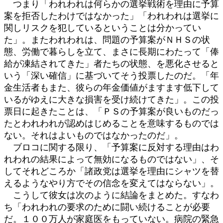
つまり「われわれは何らかの選挙戦術を理由に予算
案を拒否したわけではなかった」「われわれは選挙に
関しリスクを犯しているということは分かってい
た」。またわれわれは、問題の予算案がＮＨＳの状
態、労働で暮らしを立て、まさに長期にわたって「俸
給が凍結されてきた」者たちの状態、を悪化させると
いう「深い確信」に基づいてそう投票したのだ。「年
金生活者もまた、彼らの年金価値がますます低下して
いるがゆえに大きな損害を受け続けてきた」。この投
票日に起きたことは、「ＰＳの予算案が良いものだっ
たとわれわれが認めはじめることを意味するものでは
ない。それはよいものではなかったのだ」。
ブロコに関する限り、「予算案に反対する理由はわ
れわれの結果によって無効になるものではない」、そ
してそれどころか「諸政党は選挙を理由にシャツを替
えるようなやり方でその信念を変えてはならない」。
こうして彼女は次のように結論をまとめた。すなわ
ち「われわれの要求のために闘い続けることが必要
だ。１００万人が家庭医をもっていない。病院の緊急