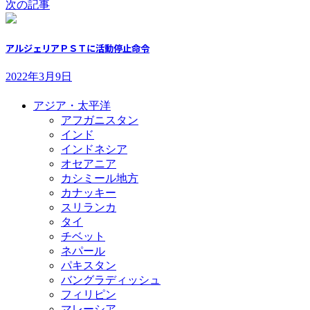
次の記事
アルジェリアＰＳＴに活動停止命令
2022年3月9日
アジア・太平洋
アフガニスタン
インド
インドネシア
オセアニア
カシミール地方
カナッキー
スリランカ
タイ
チベット
ネパール
パキスタン
バングラディッシュ
フィリピン
マレーシア