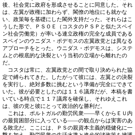
後、社会党に政府を形成させることに同意した。それ
は、左翼が政権に加わらず、閣僚の地位にも就かな
い、政策毎を基礎にした閣外支持だった。それらはこ
うした形で、ＰＳＯＥ（コスタのＰＳＰと似たスペイ
ン社会労働党）が率いる連立政権の完全な成員である
スペインのウニダス・ポデモスの左翼政党とは異なる
アプローチをとった。ウニダス・ポデモスは、システ
ムとの根底的な決裂という当初の立場から離れたの
だ。
コスタは常に、左翼政党との間で取り決められた協
定で縛られてきた。したがって彼には、左翼との決裂
を実行し、絶対多数に挑むという準備が完全にできて
いた。彼が必要としたのは１１６議席だが、本稿を書
いている時点で１１７議席を確保し、それゆえこれ
は、彼の党と彼にとって政治的な勝利だ。
これは、ポルトガルの勤労民衆――早くからＥＵ内
の最貧困部分に入っている――の観点からは実害のあ
る敗北だ。ここには、ＰＳの親資本主義的穏健化に一
撃を加え、勤労民衆の生活水準と進歩的諸政策を擁護