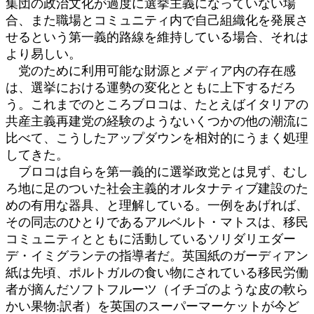
集団の政治文化が過度に選挙主義になっていない場
合、また職場とコミュニティ内で自己組織化を発展さ
せるという第一義的路線を維持している場合、それは
より易しい。
党のために利用可能な財源とメディア内の存在感
は、選挙における運勢の変化とともに上下するだろ
う。これまでのところブロコは、たとえばイタリアの
共産主義再建党の経験のようないくつかの他の潮流に
比べて、こうしたアップダウンを相対的にうまく処理
してきた。
ブロコは自らを第一義的に選挙政党とは見ず、むし
ろ地に足のついた社会主義的オルタナティブ建設のた
めの有用な器具、と理解している。一例をあげれば、
その同志のひとりであるアルベルト・マトスは、移民
コミュニティとともに活動しているソリダリエダー
デ・イミグランテの指導者だ。英国紙のガーディアン
紙は先頃、ポルトガルの食い物にされている移民労働
者が摘んだソフトフルーツ（イチゴのような皮の軟ら
かい果物:訳者）を英国のスーパーマーケットが今ど