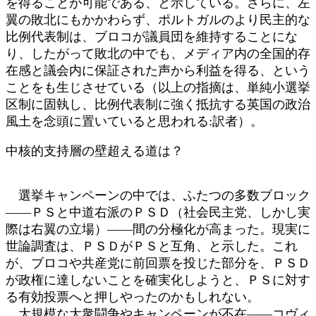
を得ることが可能である、と示している。さらに、左
翼の敗北にもかかわらず、ポルトガルのより民主的な
比例代表制は、ブロコが議員団を維持することにな
り、したがって敗北の中でも、メディア内の全国的存
在感と議会内に保証された声から利益を得る、という
ことをも生じさせている（以上の指摘は、単純小選挙
区制に固執し、比例代表制に強く抵抗する英国の政治
風土を念頭に置いていると思われる:訳者）。
中核的支持層の壁超える道は？
選挙キャンペーンの中では、ふたつの多数ブロック
――ＰＳと中道右派のＰＳＤ（社会民主党、しかし実
際は右翼の立場）――間の分極化が高まった。現実に
世論調査は、ＰＳＤがＰＳと互角、と示した。これ
が、ブロコや共産党に前回票を投じた部分を、ＰＳＤ
が政権に達しないことを確実化しようと、ＰＳに対す
る有効投票へと押しやったのかもしれない。
大規模な大衆闘争やキャンペーンが不在――コヴィ