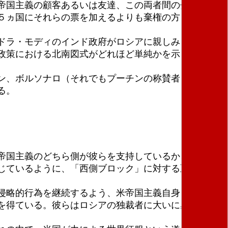
帝国主義の顧客あるいは友達、この両者間の分裂だ。
５ヵ国にそれらの票を加えるよりも棄権の方を好ん
ドラ・モディのインド政府がロシアに親しみを見せ
政策における北南図式がどれほど単純かを示してい
ン、ボルソナロ（それでもプーチンの称賛者）のブラ
る。
帝国主義のどちら側が彼らを支持しているか、に依存
じているように、「西側ブロック」に対する至高の闘
侵略的行為を継続するよう、米帝国主義自身とその連
を得ている。彼らはロシアの独裁者に大いに感謝して