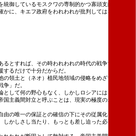
を統御しているモスクワの専制的かつ寡頭支配の超反
確かに、キエフ政府をわれわれが批判してはならな
あるとすれば、その時われわれの時代の戦争すべては
援するだけで十分だからだ。
他の領土と（ネオ）植民地領域の侵略をめざす２大国
戦争」だ。
論として何の野心もなく、しかしロシアにはウクライ
帝国主義間対立と呼ぶことは、現実の極度のねじ曲げ
自由の唯一の保証との確信の下にその従属化を願うと
。しかしさし当たり、もっとも差し迫った必要に取り