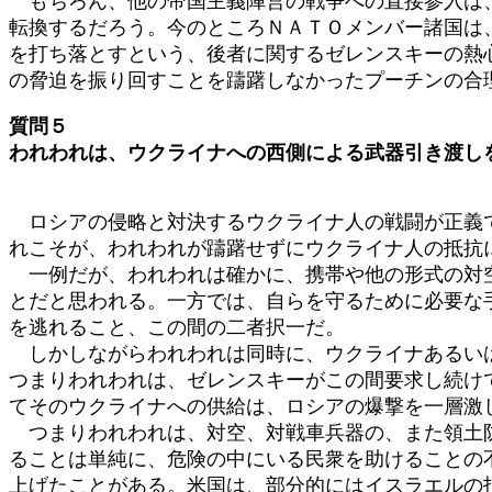
もちろん、他の帝国主義陣営の戦争への直接参入は、
転換するだろう。今のところＮＡＴＯメンバー諸国は
を打ち落とすという、後者に関するゼレンスキーの熱
の脅迫を振り回すことを躊躇しなかったプーチンの合
質問５
われわれは、ウクライナへの西側による武器引き渡し
ロシアの侵略と対決するウクライナ人の戦闘が正義で
れこそが、われわれが躊躇せずにウクライナ人の抵抗
一例だが、われわれは確かに、携帯や他の形式の対空
とだと思われる。一方では、自らを守るために必要な
を逃れること、この間の二者択一だ。
しかしながらわれわれは同時に、ウクライナあるいは
つまりわれわれは、ゼレンスキーがこの間要求し続け
てそのウクライナへの供給は、ロシアの爆撃を一層激
つまりわれわれは、対空、対戦車兵器の、また領土防
ることは単純に、危険の中にいる民衆を助けることの
上げたことがある。米国は、部分的にはイスラエルの