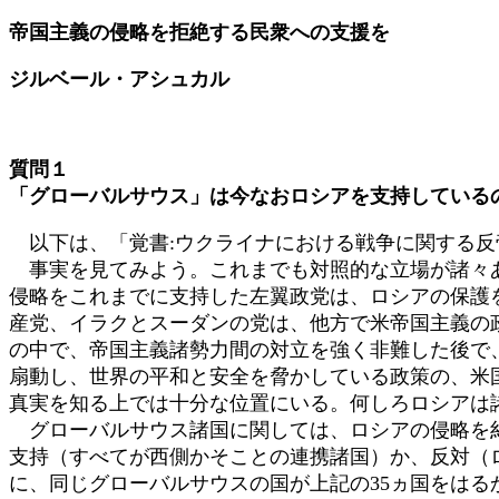
更
帝国主義の侵略を拒絶する民衆への支援を
新
日
ジルベール・アシュカル
時
:
質問１
「グローバルサウス」は今なおロシアを支持している
以下は、「覚書:ウクライナにおける戦争に関する反
事実を見てみよう。これまでも対照的な立場が諸々あ
侵略をこれまでに支持した左翼政党は、ロシアの保護
産党、イラクとスーダンの党は、他方で米帝国主義の
の中で、帝国主義諸勢力間の対立を強く非難した後で
扇動し、世界の平和と安全を脅かしている政策の、米
真実を知る上では十分な位置にいる。何しろロシアは
グローバルサウス諸国に関しては、ロシアの侵略を糾
支持（すべてが西側かそことの連携諸国）か、反対（
に、同じグローバルサウスの国が上記の35ヵ国をは