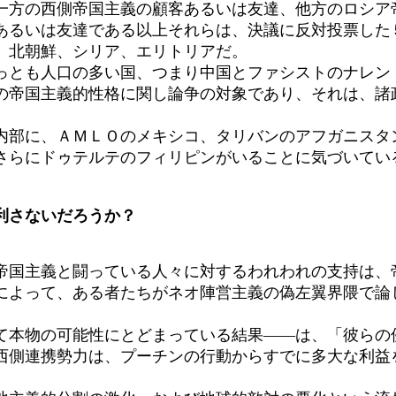
方の西側帝国主義の顧客あるいは友達、他方のロシア
あるいは友達である以上それらは、決議に反対投票した
、北朝鮮、シリア、エリトリアだ。
とも人口の多い国、つまり中国とファシストのナレン
の帝国主義的性格に関し論争の対象であり、それは、諸
部に、ＡＭＬＯのメキシコ、タリバンのアフガニスタ
さらにドゥテルテのフィリピンがいることに気づいてい
利さないだろうか？
国主義と闘っている人々に対するわれわれの支持は、
によって、ある者たちがネオ陣営主義の偽左翼界隈で論
。
本物の可能性にとどまっている結果――は、「彼らの
西側連携勢力は、プーチンの行動からすでに多大な利益