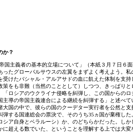
のか？
帝国主義者の基本的立場について」（本紙３月７日６面
ったグローバルサウスの左翼をまずよく考えよう。私
を受けたバシャル・アルアサドの血に飢えた体制を支持
政策をも非難（当然のこととして）しつつ、きっぱりと
、「ロシアのウクライナ侵略を糾弾し、この国からのロ
国主導の帝国主義連合による継続を糾弾する」と述べて
諸大国の中で、彼らの国のクーデター実行者を公然と支
弾する国連総会の票決で、そのうち35ヵ国が棄権した
ロシア自身とベラルーシ）か、のどちらかだった。しか
るかに超える数でいた、ということを理解する上では大変