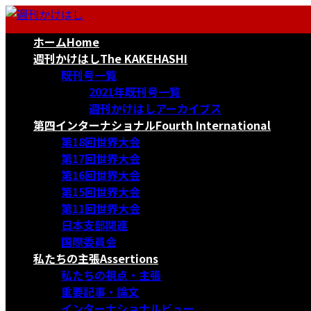
コ
ナ
ン
ビ
ホーム
Home
テ
ゲ
ン
ー
週刊かけはし
The KAKEHASHI
ツ
シ
既刊号一覧
へ
ョ
2021年既刊号一覧
ス
ン
週刊かけはしアーカイブス
キ
に
第四インターナショナル
Fourth International
ッ
移
第18回世界大会
プ
動
第17回世界大会
第16回世界大会
第15回世界大会
第11回世界大会
日本支部関連
国際委員会
私たちの主張
Assertions
私たちの視点・主張
重要記事・論文
インターナショナルビュー