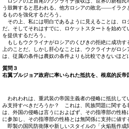
ロシアの上首尾のウクライナ接収は、世界の新植民地
う鼓舞すると思われる。他方ロシアの敗北――イラク
るものを強化するだろう。
その上、私には明白であるように見えることは、ロシ
だ。そしてそれはすでに、ロケットスタートを始めて
を提供するだろう。
もしもウクライナがロシアのくびきの拒絶に成功する
上のことだ。しかし肝心なことは、ウクライナがロシ
は、従属の条件は農奴の条件よりも比較できないほど
質問３
右翼ブルジョア政府に率いられた抵抗を、根底的反帝
われわれは、重武装の帝国主義者の侵略に抵抗してい
み支持すべきだろうか？ これは、民族問題に関する
は、外国の侵略は言うにおよばず、その指導部の性格
に参加し、その指導部の性格とは無関係に支持に値す
即製の国民防衛隊や新しいスタイルの「火焔瓶作成隊