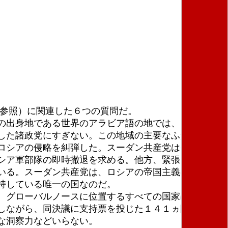
参照）に関連した６つの質問だ。
の出身地である世界のアラビア語の地では、ロシアの
した諸政党にすぎない。この地域の主要なふたつの共
ロシアの侵略を糾弾した。スーダン共産党はその声明
シア軍部隊の即時撤退を求める。他方、緊張と戦争を
いる。スーダン共産党は、ロシアの帝国主義に関する
持している唯一の国なのだ。
。グローバルノースに位置するすべての国家は、決議
しながら、同決議に支持票を投じた１４１ヵ国の中
な洞察力などいらない。