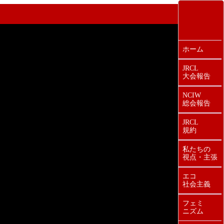
ホーム
JRCL
大会報告
NCIW
総会報告
JRCL
規約
私たちの
視点・主張
エコ
社会主義
フェミ
ニズム