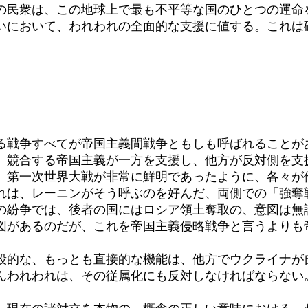
の民衆は、この地球上で最も不平等な国のひとつの運命
いにおいて、われわれの全面的な支援に値する。これは
戦争すべてが帝国主義間戦争ともしも呼ばれることが
、競合する帝国主義が一方を支援し、他方が反対側を支
第一次世界大戦が非常に鮮明であったように、各々が
れは、レーニンがそう呼ぶのを好んだ、両側での「強奪
紛争では、後者の国にはロシア領土奪取の、意図は無
図があるのだが、これを帝国主義侵略戦争と言うよりも
的な、もっとも直接的な機能は、他方でウクライナが
んわれわれは、その従属化にも反対しなければならない