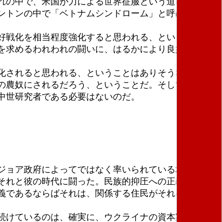
れの中で、米国が力による世界征服という道に戻るよ
ントンの中で「ベトナムシンドローム」と呼ばれてい
好戦化を相当程度強化すると思われる、ということ
を求めるわれわれの闘いに、はるかにより良好な条件
化されると思われる、ということはありそうなこと以
の農奴にされるだろう、ということだ。そして読者
中世研究者である必要はないのだ。
ジョア政府によってではなく率いられている場合にの
それと彼の時代に闘った。民族的抑圧への正義の闘い
義であるならばそれは、関係する住民がそれに精力的
続けているのは、確実に、ウクライナの資本家たちで