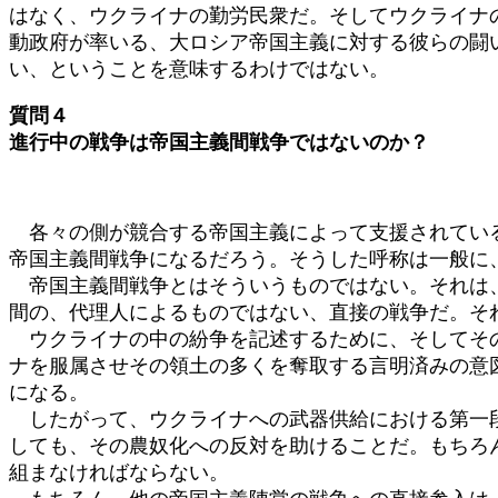
はなく、ウクライナの勤労民衆だ。そしてウクライナ
動政府が率いる、大ロシア帝国主義に対する彼らの闘
い、ということを意味するわけではない。
質問４
進行中の戦争は帝国主義間戦争ではないのか？
各々の側が競合する帝国主義によって支援されている
帝国主義間戦争になるだろう。そうした呼称は一般に
帝国主義間戦争とはそういうものではない。それは、
間の、代理人によるものではない、直接の戦争だ。そ
ウクライナの中の紛争を記述するために、そしてその
ナを服属させその領土の多くを奪取する言明済みの意
になる。
したがって、ウクライナへの武器供給における第一段
しても、その農奴化への反対を助けることだ。もちろ
組まなければならない。