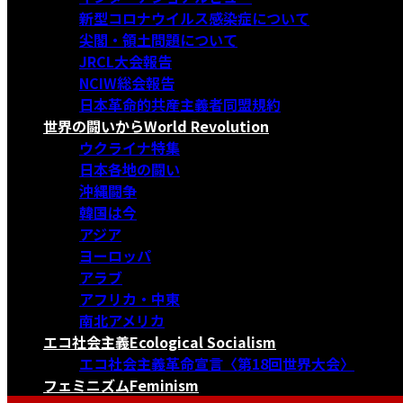
新型コロナウイルス感染症について
尖閣・領土問題について
JRCL大会報告
NCIW総会報告
日本革命的共産主義者同盟規約
世界の闘いから
World Revolution
ウクライナ特集
日本各地の闘い
沖縄闘争
韓国は今
アジア
ヨーロッパ
アラブ
アフリカ・中東
南北アメリカ
エコ社会主義
Ecological Socialism
エコ社会主義革命宣言〈第18回世界大会〉
フェミニズム
Feminism