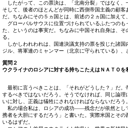
したがって、この票決は、「北南分裂」ではなく、一
そして、後者のほとんどが同時に西側帝国主義の顧客
だ。ちなみにその５ヵ国とは、前述の２ヵ国に加えて
グローバルサウスに位置づけられているふたつのもっ
た、というのは事実だ。ちなみに中国それ自身は、そ
る。
しかしわれわれは、国連決議支持の票を投じた諸国内
ジル、将軍連のミャンマー（北京に守られている）、
質問２
ウクライナのロシアに対する持ちこたえはＮＡＴＯを
最初に言うべきことは、「それがどうした？」だ。帝
するべきではないだろう。そうでなければ、同じ論理
いに対し、正義は犠牲にされなければならないだろう
私の場合私は、ロシアの成功――残念だが依然として
携者を大胆にするだろう」と書いた。実際米国とその
いるはずだ。