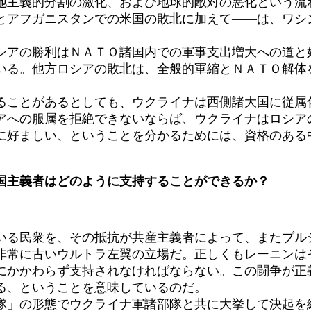
主義的分割の激化、および地球的敵対の悪化という流
とアフガニスタンでの米国の敗北に加えて――は、ワシ
アの勝利はＮＡＴＯ諸国内での軍事支出増大への道と
いる。他方ロシアの敗北は、全般的軍縮とＮＡＴＯ解体
ことがあるとしても、ウクライナは西側諸大国に従属
アへの服属を拒絶できないならば、ウクライナはロシア
に好ましい、ということを分かるためには、資格のある
国主義者はどのように支持することができるか？
る民衆を、その抵抗が共産主義者によって、またブル
非常に古いウルトラ左翼の立場だ。正しくもレーニンは
にかかわらず支持されなければならない。この闘争が正
る、ということを意味しているのだ。
」の形態でウクライナ軍諸部隊と共に大挙して決起を