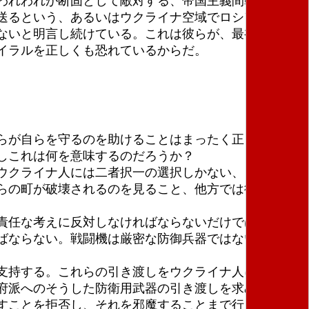
われわれが断固として敵対する、帝国主義間戦争へと
送るという、あるいはウクライナ空域でロシア航空機
ないと明言し続けている。これは彼らが、最初から核
イラルを正しくも恐れているからだ。
らが自らを守るのを助けることはまったく正しい。こ
しこれは何を意味するのだろうか？
ウクライナ人には二者択一の選択しかない、と言うこ
らの町が破壊されるのを見ること、他方では彼らの国
責任な考えに反対しなければならないだけではない。
ばならない。戦闘機は厳密な防御兵器ではない。そし
支持する。これらの引き渡しをウクライナ人に否定す
府派へのそうした防衛用武器の引き渡しを求めて声を
すことを拒否し、それを邪魔することまで行った。わ