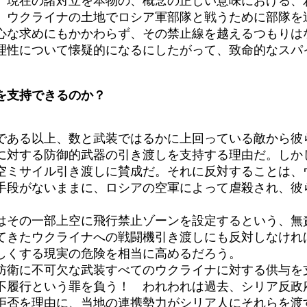
現在の諸対立を本物の、概念の正しい意味における、
、ウクライナの土地でロシア軍部隊と戦うために部隊を
心な求めにもかかわらず、その禁止線を越えるつもりは
理性について懐疑的になるにしたがって、致命的なスパ
を支持できるのか？
ある以上、数と武装ではるかに上回っている敵から彼
に対する防御的武器の引き渡しを支持する理由だ。しか
ミサイル引き渡しに賛成だ。それに反対することは、
手段がないままに、ロシアの空軍によって虐殺され、彼
その一部上空に飛行禁止ゾーンを設定するという、無
てきたウクライナへの戦闘機引き渡しにも反対しなけれ
しくする現実の危険を相当に高めるだろう。
衛に不可欠な武装すべてのウクライナに対する供与を
不履行という罪を負う！ われわれは過去、シリア反政
拒否を理由に、当地の連携勢力がシリア人にそれらを渡