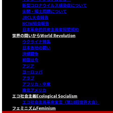
新型コロナウイルス感染症について
尖閣・領土問題について
JRCL大会報告
NCIW総会報告
日本革命的共産主義者同盟規約
世界の闘いから
World Revolution
ウクライナ特集
日本各地の闘い
沖縄闘争
韓国は今
アジア
ヨーロッパ
アラブ
アフリカ・中東
南北アメリカ
エコ社会主義
Ecological Socialism
エコ社会主義革命宣言〈第18回世界大会〉
フェミニズム
Feminism