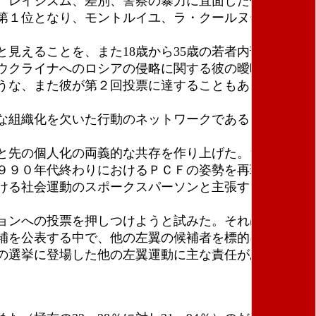
、レイシズム、差別、警察の暴力に直面した住宅街の
第１位となり、モントルイユ、ラ・クールヌーヴ、オ
えることを、また18歳から35歳の若者内部で最大
ウクライナへのロシアの侵略に関する彼の曖昧な立場
うな、また彼が第２回投票に達することもあり得るよ
な組織化を欠いた行動のネットワークである「不屈の
と先の個人化の両義的な共存を作り上げた。ちなみに
９９０年代終わりにおけるＰＣＦの姿勢を再現し、労
ける社会運動のスポークスパーソンと主張することを
ョンへの投票を押しつけようと試みた。それは明らか
補を公表する中で、他の左翼の候補者を標的にするも
の選挙に登場した他の左翼運動に主な責任があるわけ