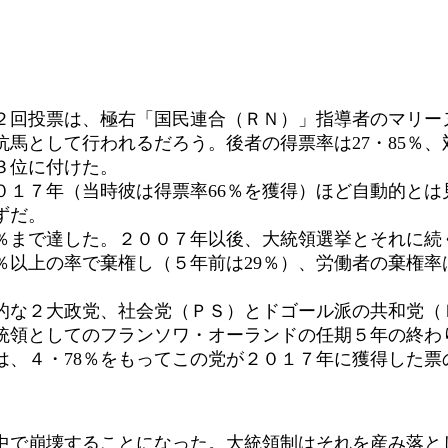
回投票は、極右「国民連合（ＲＮ）」指導者のマリー
馬として行われるだろう。後者の得票率は27・85％、対
３位に付けた。
１７年（当時彼は得票率66％を獲得）ほど自動的とは
ずだ。
％まで達した。２００７年以後、大統領選挙とそれに続く
0％以上の率で棄権し（５年前は29％）、労働者の棄権
な２大政党、社会党（ＰＳ）とドゴール派の共和党（
統領としてのフランソワ・オーランドの任期５年の終わ
は、４・78％をもってこの党が２０１７年に獲得した票
中で崩壊することになった。大統領制はそれを産み落と