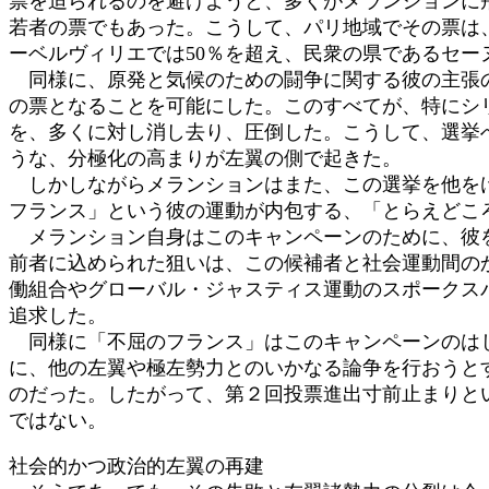
票を迫られるのを避けようと、多くがメランションに
若者の票でもあった。こうして、パリ地域でその票は
ーベルヴィリエでは50％を超え、民衆の県であるセー
同様に、原発と気候のための闘争に関する彼の主張の
の票となることを可能にした。このすべてが、特にシ
を、多くに対し消し去り、圧倒した。こうして、選挙
うな、分極化の高まりが左翼の側で起きた。
しかしながらメランションはまた、この選挙を他をけ
フランス」という彼の運動が内包する、「とらえどこ
メランション自身はこのキャンペーンのために、彼を
前者に込められた狙いは、この候補者と社会運動間の
働組合やグローバル・ジャスティス運動のスポークス
追求した。
同様に「不屈のフランス」はこのキャンペーンのはじ
に、他の左翼や極左勢力とのいかなる論争を行おうと
のだった。したがって、第２回投票進出寸前止まりと
ではない。
社会的かつ政治的左翼の再建