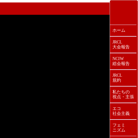
ホーム
JRCL
大会報告
NCIW
総会報告
JRCL
規約
私たちの
視点・主張
エコ
社会主義
フェミ
ニズム