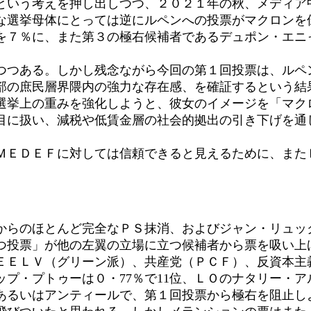
という考えを押し出しつつ、２０２１年の秋、メディア
選挙母体にとっては逆にルペンへの投票がマクロンを
を７％に、また第３の極右候補者であるデュポン・エニ
つある。しかし残念ながら今回の第１回投票は、ルペ
部の庶民層界隈内の強力な存在感、を確証するという結
挙上の重みを強化しようと、彼女のイメージを「マク
目に扱い、減税や低賃金層の社会的拠出の引き下げを通
ＥＤＥＦに対しては信頼できると見えるために、また
らのほとんど完全なＰＳ抹消、およびジャン・リュッ
つ投票」が他の左翼の立場に立つ候補者から票を吸い上げ
ＥＥＬＶ（グリーン派）、共産党（ＰＣＦ）、反資本主
・プトゥーは０・77％で11位、ＬＯのナタリー・アル
るいはアンティールで、第１回投票から極右を阻止し