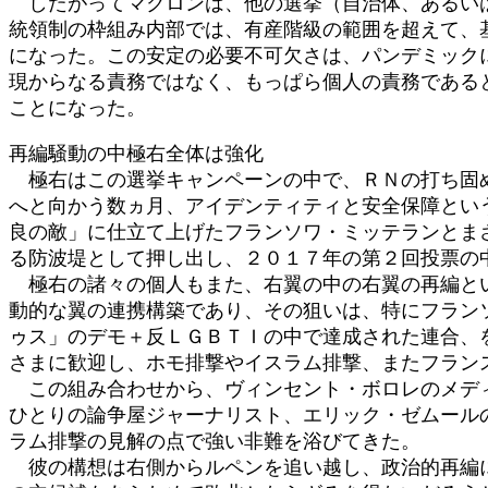
したがってマクロンは、他の選挙（自治体、あるいは
統領制の枠組み内部では、有産階級の範囲を超えて、
になった。この安定の必要不可欠さは、パンデミック
現からなる責務ではなく、もっぱら個人の責務である
ことになった。
再編騒動の中極右全体は強化
極右はこの選挙キャンペーンの中で、ＲＮの打ち固め
へと向かう数ヵ月、アイデンティティと安全保障とい
良の敵」に仕立て上げたフランソワ・ミッテランとま
る防波堤として押し出し、２０１７年の第２回投票の
極右の諸々の個人もまた、右翼の中の右翼の再編とい
動的な翼の連携構築であり、その狙いは、特にフラン
ゥス」のデモ＋反ＬＧＢＴＩの中で達成された連合、
さまに歓迎し、ホモ排撃やイスラム排撃、またフラン
この組み合わせから、ヴィンセント・ボロレのメディ
ひとりの論争屋ジャーナリスト、エリック・ゼムール
ラム排撃の見解の点で強い非難を浴びてきた。
彼の構想は右側からルペンを追い越し、政治的再編に