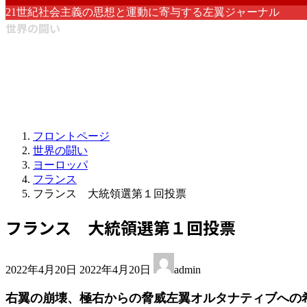
21世紀社会主義の思想と運動に寄与する左翼ジャーナル
世界の闘い
フロントページ
世界の闘い
ヨーロッパ
フランス
フランス 大統領選第１回投票
フランス 大統領選第１回投票
最
2022年4月20日
2022年4月20日
admin
終
更
右翼の崩壊、極右からの脅威左翼オルタナティブへの
新