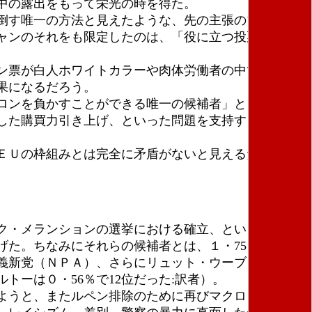
中の露出をもって栄光の時を得た。
倒す唯一の方法と見えたような、先の主張のブーメラ
ャンのそれをも限定したのは、「役に立つ投票」とい
ン票が白人ホワイトカラーや肉体労働者の中で最大で
果になるだろう。
ロンを負かすことができる唯一の候補者」として強調
した購買力引き上げ、といった問題を支持する主張の
ＥＵの枠組みとは完全に矛盾がないと見えるために、
ク・メランションの選挙における確立、という二重の
た。ちなみにそれらの候補者とは、１・75％にまで
義新党（ＮＰＡ）、さらにリュット・ウーブリエ（Ｌ
トーは０・56％で12位だった:訳者）。
ようと、またルペン排除のために再びマクロンへの投