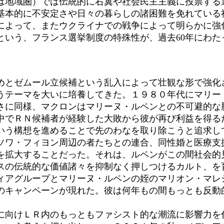
地域圏）では伝統的に右翼や社会民主主義に投票する
基本的に不安定さや日々の暮らしの諸困難を免れている
によって、またウクライナでの戦争によって明らかに強
という、フランス選挙制度の特殊性が、過去60年にわた
とゼムール立候補という乱入によって壮観な形で強化
うテーマを大いに培養してきた。１９８０年代にマリー
さに同様、マクロンはマリーヌ・ルペンとの不可避的な
中でＲＮ候補者が経験した大敗から彼が再び利益を得る
う構想を進めることで先のわなを取り除こうと追求し
ソワ・フィヨン周辺の者たちとの連合、同性婚と医療支
を拡大することだった。それは、ルペンがこの間社会的
スの伝統的な価値諸々を抑制なく押しつけるカルト、を
アグループとマリーヌ・ルペンの姪のマリオン・マレ
のキャンペーンが現れた。彼は何年もの間もっとも反動
向けＬＲ内のもっともファシスト的な潮流に影響力を