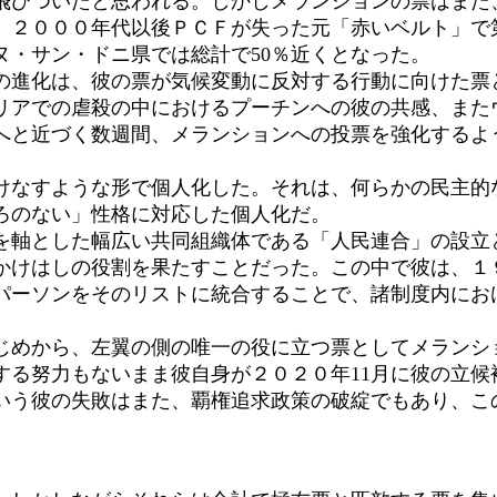
飛びついたと思われる。しかしメランションの票はまた
、２０００年代以後ＰＣＦが失った元「赤いベルト」で
ヌ・サン・ドニ県では総計で50％近くとなった。
進化は、彼の票が気候変動に反対する行動に向けた票と見
リアでの虐殺の中におけるプーチンへの彼の共感、また
へと近づく数週間、メランションへの投票を強化するよ
なすような形で個人化した。それは、何らかの民主的
ろのない」性格に対応した個人化だ。
軸とした幅広い共同組織体である「人民連合」の設立
かけはしの役割を果たすことだった。この中で彼は、１
パーソンをそのリストに統合することで、諸制度内にお
めから、左翼の側の唯一の役に立つ票としてメランシ
する努力もないまま彼自身が２０２０年11月に彼の立候
いう彼の失敗はまた、覇権追求政策の破綻でもあり、こ