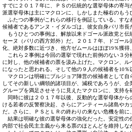
すでに２０１７年に、ＰＳの伝統的な選挙母体の寄与
派選挙母体は主にマクロンに、しかしまた極右のもう
ふたつの事例がこれらの移行を例証している。すなわ
候補者であるアンヌ・イダルゴは、彼女自身パリ市長だ
もうひとつの事例は、解放以来ドゴール派政党と伝統
セーヌ（パリの西方郊外）だ。２０１７年、ドゴール派
化、絶対多数に近づき、他方ゼムールはほぼ19％獲得
これら２事例は今回の選挙で現れた前例のない３分極
に対し、他の候補者の票を汲み上げた。マクロン、ル
になったと思われる。そして他の９人の候補者を10
マクロンは明確にブルジョア陣営の候補者として自ら
してその新しい綱領的諸項目が、減税であろうが、企
グループを満足させそうに見えたマクロンに、支持を
同時に彼は２０１７年以後、反動的な選挙母体からの
ける若者の反警察決起、さらにアンティール諸島やカ
だ。さらに、ＰＳとＬＲの終わりの来ない危機を前に
結果は明確な彼の選挙母体の強化だった。安定性の保
内部で社会民主主義から来る票のほとんどを維持しな