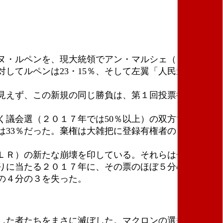
ヌ・ルペンを、現大統領でアン・マルシェ（「前
してルペンは23・15％、そして左翼「人民連合」の
見えず、この新規の同じ勝負は、第１回投票後の選挙
議会選（２０１７年では50％以上）の双方で棄権の
率は33％だった。棄権は大雑把に登録有権者の４分の１
ＬＲ）の新たな崩壊を印している。それらは合わせて
りに当たる２０１７年に、その票のほぼ５分の４を失
の４分の３を失った。
した者たちをまさに滅ぼした。マクロンの選挙母体は