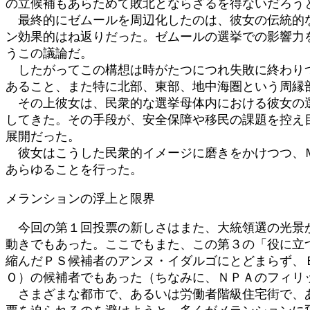
の立候補もあらためて敗北とならざるを得ないだろう
最終的にゼムールを周辺化したのは、彼女の伝統的な
ン効果的はね返りだった。ゼムールの選挙での影響力
うこの議論だ。
したがってこの構想は時がたつにつれ失敗に終わりつ
あること、また特に北部、東部、地中海圏という周縁
その上彼女は、民衆的な選挙母体内における彼女の選
してきた。その手段が、安全保障や移民の課題を控え
展開だった。
彼女はこうした民衆的イメージに磨きをかけつつ、Ｍ
あらゆることを行った。
メランションの浮上と限界
今回の第１回投票の新しさはまた、大統領選の光景か
動きでもあった。ここでもまた、この第３の「役に立
縮んだＰＳ候補者のアンヌ・イダルゴにとどまらず、
Ｏ）の候補者でもあった（ちなみに、ＮＰＡのフィリップ
さまざまな都市で、あるいは労働者階級住宅街で、あ