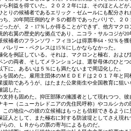
から利益を得ていた。２０２２年には、そのほとんどが
ひとりの候補者であるエリック・ゼムールにも配分され
ち、20年間圧倒的なＰＳの都市であったパリで、２０１
ったが、２・17％しか得ることができず、他方マクロン
的右翼の歴史的な拠点であり、ニコラ・サルコジが20
候補者のフランソワ・フィヨンは得票率64・92％を獲
、パレリー・ペクレスは15％にしかならなかった。
化を例証している。それは、マクロンと極右、および
ペンの両者、そしてメランションは、選挙母体のひとつ
％以下に、あるいは５％にも満たないまで周辺化した。
を固めた。雇用主団体のＭＥＤＥＦは２０１７年と同
業援助であろうが、はたまた公衆衛生や全国教育に狙い
確認した。
支持も固めた。抑圧部隊の擁護者として現れつつ、彼
ナキー（ニューカレドニアの先住民呼称）やコルシカの
、この地位への彼の立候補はもっとも信頼できるように
証人として、また極右に対する防波堤としてさえ現れ
がらの、ＬＲからの票の寄与によるものだ。