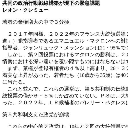
共同の政治行動戦線構築が現下の緊急課題
日
レオン・クレミュー
時
:
若者の棄権増大の中で３分極
２０１７年同様、２０２２年のフランス大統領選第２
進」）党指導者であるエマニュエル・マクロンへの対抗
指導者、ジャンリュック・メランションは21・95％で
しかし、第２回投票におけるマクロンの勝利は、２０
情勢における深い違いを覆い隠すものにはならないは
まず、棄権が登録有権者の４％以上高まり、26・３
着実な上昇があった。若者たち（18歳から35歳）は4
に当たる。
これと並んで、これらの選挙は、第５共和制の伝統的
総投票の僅か６・５％しか占めていない。ＰＳは、大
った。２０２２年、ＬＲ候補者のパレリー・ペクレス
第５共和制支えた政党が崩壊
これらの中心的２政党は、10年と２回の大統領選の