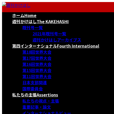
コ
ナ
ン
ビ
ホーム
Home
テ
ゲ
ン
ー
週刊かけはし
The KAKEHASHI
ツ
シ
既刊号一覧
へ
ョ
2021年既刊号一覧
ス
ン
週刊かけはしアーカイブス
キ
に
第四インターナショナル
Fourth International
ッ
移
第18回世界大会
プ
動
第17回世界大会
第16回世界大会
第15回世界大会
第11回世界大会
日本支部関連
国際委員会
私たちの主張
Assertions
私たちの視点・主張
重要記事・論文
インターナショナルビュー