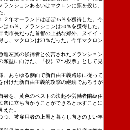
メランションあるいはマクロンに票を投じ、ドゴール
た。
２年オーランドはほぼ35％を獲得した。今回、ＰＳ
は35％、メランションは30％を獲得した。
年間市長だった首都の上品な郊外、ヌイイ・シュル・
得し、マクロンは23％だった。今年マクロンは票を倍
急進左翼の候補者と公言されたメランション双方の側
の類型に向けた、「役に立つ投票」として見えること
様、あらゆる側面で新自由主義路線に従っている、そ
を付けた新自由主義的攻撃の継続であろうが、資本家
自身を、黄色のベストの決起や労働者階級住宅街にお
民衆に立ち向かうことができると示すことによって
見えた。
つつ、被雇用者の上層と暮らし向きのよい年金生活者