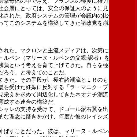
選挙母体の中でさえ、フランスの極度に権力集中型大
社会層にとっては、安全の保証人のように見えること
化された。政府システムの管理が会議内の比例的な表
ってこのシステムを構築してきた諸政党を崩壊に導く
された。マクロンと主流メディアは、次第に大統領選
・ルペン（マリーヌ・ルペンの父親:訳者）を彼の「最
勝負という考えを育て上げてきた。自らを極右に対す
だろう、と考えてのことだ。
てきた。その手段が、極右諸潮流とＬＲのもっとも反
援を受けた妊娠に反対する「ラ・マニク・プール・ト
見栄えを求めて周辺化してきたネオナチ潮流をあから
育成する連合の構築だ。
シャレの支持を受けて、ドゴール派右翼を出自とする
的な理念に磨きをかけ、何度か彼のレイシズムとイス
伸ばすことだった。彼は、マリーヌ・ルペンの３度目