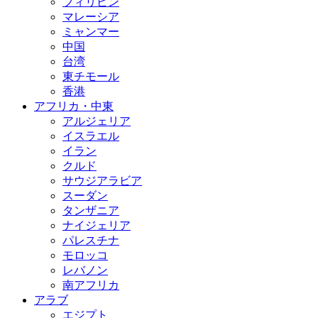
フィリピン
マレーシア
ミャンマー
中国
台湾
東チモール
香港
アフリカ・中東
アルジェリア
イスラエル
イラン
クルド
サウジアラビア
スーダン
タンザニア
ナイジェリア
パレスチナ
モロッコ
レバノン
南アフリカ
アラブ
エジプト