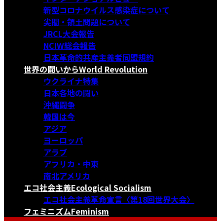
新型コロナウイルス感染症について
尖閣・領土問題について
JRCL大会報告
NCIW総会報告
日本革命的共産主義者同盟規約
世界の闘いから
World Revolution
ウクライナ特集
日本各地の闘い
沖縄闘争
韓国は今
アジア
ヨーロッパ
アラブ
アフリカ・中東
南北アメリカ
エコ社会主義
Ecological Socialism
エコ社会主義革命宣言〈第18回世界大会〉
フェミニズム
Feminism