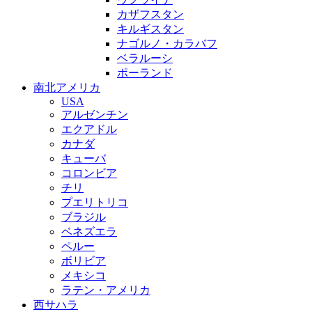
カザフスタン
キルギスタン
ナゴルノ・カラバフ
ベラルーシ
ポーランド
南北アメリカ
USA
アルゼンチン
エクアドル
カナダ
キューバ
コロンビア
チリ
プエリトリコ
ブラジル
ベネズエラ
ペルー
ボリビア
メキシコ
ラテン・アメリカ
西サハラ