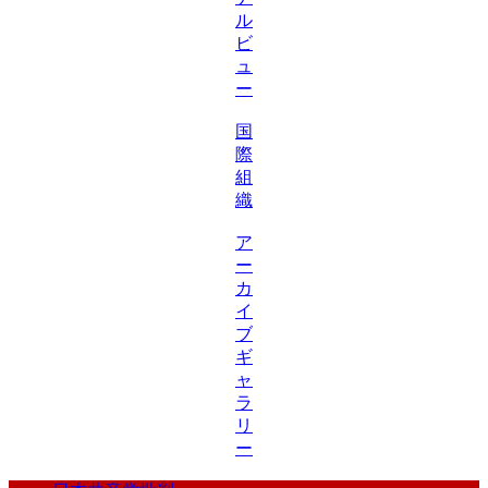
ル
ビ
ュ
ー
国
際
組
織
ア
ー
カ
イ
ブ
ギ
ャ
ラ
リ
ー