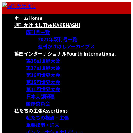
コ
ナ
ン
ビ
ホーム
Home
テ
ゲ
ン
ー
週刊かけはし
The KAKEHASHI
ツ
シ
既刊号一覧
へ
ョ
2021年既刊号一覧
ス
ン
週刊かけはしアーカイブス
キ
に
第四インターナショナル
Fourth International
ッ
移
第18回世界大会
プ
動
第17回世界大会
第16回世界大会
第15回世界大会
第11回世界大会
日本支部関連
国際委員会
私たちの主張
Assertions
私たちの視点・主張
重要記事・論文
インターナショナルビュー