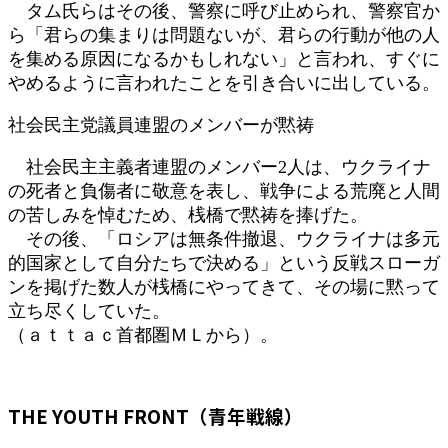
タム氏らはその後、警察に呼び止められ、警察官か
ら「君らの集まりは問題ないが、君らの行動が他の人
を集める原因になるかもしれない」と言われ、すぐに
やめるように言われたことを引き合いに出している。
社会民主党議員連盟のメンバーが黙祷
社会民主主義者連盟のメンバー2人は、ウクライナ
の死者と負傷者に敬意を表し、戦争による荒廃と人間
の苦しみを悼むため、桟橋で黙祷を捧げた。
その後、「ロシアは無条件撤退、ウクライナは多元
的国家として自分たちで決める」という反戦スローガ
ンを掲げた数人が桟橋にやってきて、その場に黙って
立ち尽くしていた。
（ａｔｔａｃ首都圏ＭＬから）。
THE YOUTH FRONT（青年戦線）