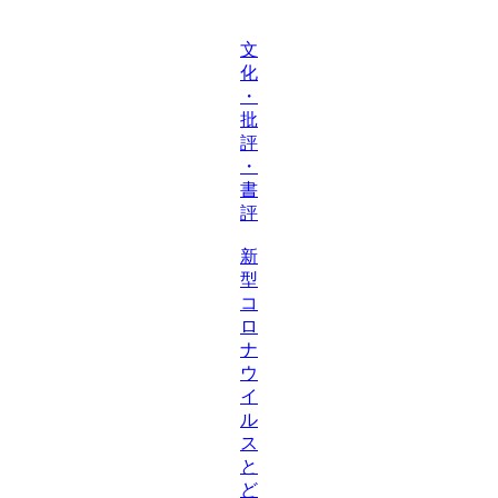
文
化
・
批
評
・
書
評
新
型
コ
ロ
ナ
ウ
イ
ル
ス
と
ど