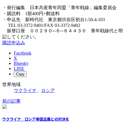
・発行編集 日本共産青年同盟「青年戦線」編集委員会
・購読料 1部400円+郵送料
・申込先 新時代社 東京都渋谷区初台1-50-4-103
TEL 03-3372-9401/FAX 03-3372-9402
振替口座 ００２９０─６─６４４３０ 青年戦線代と明
記してください。
購読申込み
Facebook
X
Bluesky
LINE
Copy
世界地域
ウクライナ
、
ロシア
前の記事
ウクライナ ロシア帝国主義との対決を