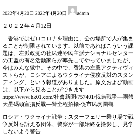
最
2022年4月20日
2022年4月20日
admin
終
更
２０２２年４月12日
新
日
香港ではゼロコロナを理由に、公の場所で人が集ま
時
ることが制限されています。以前であればこういう課
:
題は、左派政党の社民連や民主派ナショナルセンター
の工盟の有名活動家らが率先してやっていましたが、
今はみんな獄中。その中で、香港の左翼アクティヴィ
ストらが、ロシアによるウクライナ侵攻反対のスタン
ディング、という報道がありました。原文および動画
は、以下から見ることができます。
https://www.hk01.com/社會新聞/757401/俄烏戰爭―團體
天星碼頭宣揚反戰―警全程拍攝-促市民勿圍觀
ロシア・ウクライナ戦争：スターフェリー乗り場で戦
争反対を訴える団体、警察が一部始終を撮影し、見学
しないよう警告