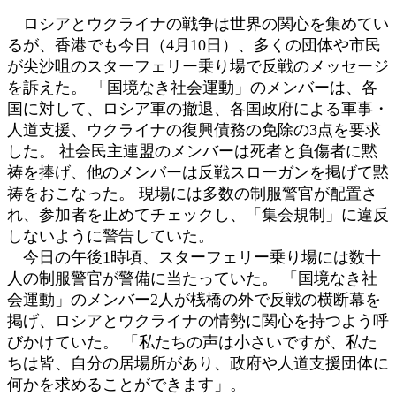
ロシアとウクライナの戦争は世界の関心を集めてい
るが、香港でも今日（4月10日）、多くの団体や市民
が尖沙咀のスターフェリー乗り場で反戦のメッセージ
を訴えた。 「国境なき社会運動」のメンバーは、各
国に対して、ロシア軍の撤退、各国政府による軍事・
人道支援、ウクライナの復興債務の免除の3点を要求
した。 社会民主連盟のメンバーは死者と負傷者に黙
祷を捧げ、他のメンバーは反戦スローガンを掲げて黙
祷をおこなった。 現場には多数の制服警官が配置さ
れ、参加者を止めてチェックし、「集会規制」に違反
しないように警告していた。
今日の午後1時頃、スターフェリー乗り場には数十
人の制服警官が警備に当たっていた。 「国境なき社
会運動」のメンバー2人が桟橋の外で反戦の横断幕を
掲げ、ロシアとウクライナの情勢に関心を持つよう呼
びかけていた。 「私たちの声は小さいですが、私た
ちは皆、自分の居場所があり、政府や人道支援団体に
何かを求めることができます」。