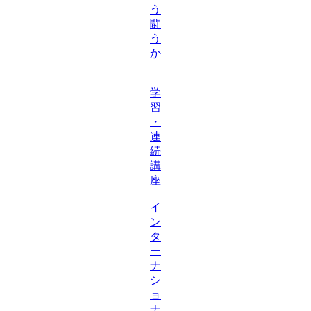
う
闘
う
か
学
習
・
連
続
講
座
イ
ン
タ
ー
ナ
シ
ョ
ナ