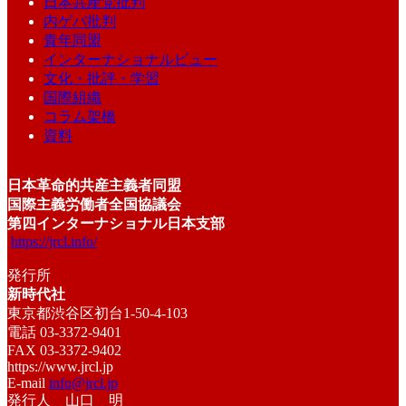
日本共産党批判
内ゲバ批判
青年同盟
インターナショナルビュー
文化・批評・学習
国際組織
コラム架橋
資料
日本革命的共産主義者同盟
国際主義労働者全国協議会
第四インターナショナル日本支部
https://jrcl.info/
発行所
新時代社
東京都渋谷区初台1-50-4-103
電話 03-3372-9401
FAX 03-3372-9402
https://www.jrcl.jp
E-mail
info@jrcl.jp
発行人 山口 明