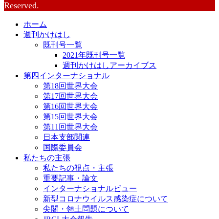
Reserved.
ホーム
週刊かけはし
既刊号一覧
2021年既刊号一覧
週刊かけはしアーカイブス
第四インターナショナル
第18回世界大会
第17回世界大会
第16回世界大会
第15回世界大会
第11回世界大会
日本支部関連
国際委員会
私たちの主張
私たちの視点・主張
重要記事・論文
インターナショナルビュー
新型コロナウイルス感染症について
尖閣・領土問題について