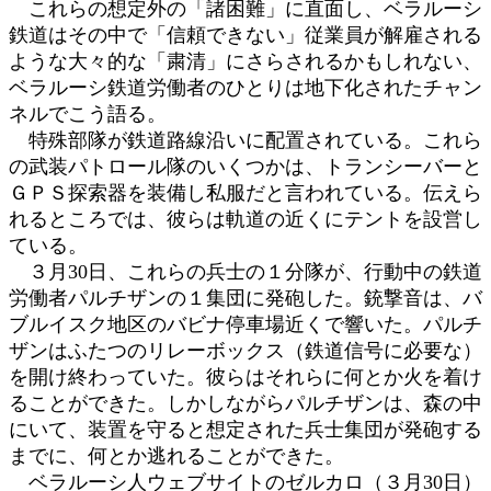
これらの想定外の「諸困難」に直面し、ベラルーシ
鉄道はその中で「信頼できない」従業員が解雇される
ような大々的な「粛清」にさらされるかもしれない、
ベラルーシ鉄道労働者のひとりは地下化されたチャン
ネルでこう語る。
特殊部隊が鉄道路線沿いに配置されている。これら
の武装パトロール隊のいくつかは、トランシーバーと
ＧＰＳ探索器を装備し私服だと言われている。伝えら
れるところでは、彼らは軌道の近くにテントを設営し
ている。
３月30日、これらの兵士の１分隊が、行動中の鉄道
労働者パルチザンの１集団に発砲した。銃撃音は、バ
ブルイスク地区のバビナ停車場近くで響いた。パルチ
ザンはふたつのリレーボックス（鉄道信号に必要な）
を開け終わっていた。彼らはそれらに何とか火を着け
ることができた。しかしながらパルチザンは、森の中
にいて、装置を守ると想定された兵士集団が発砲する
までに、何とか逃れることができた。
ベラルーシ人ウェブサイトのゼルカロ（３月30日）