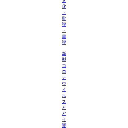
文
化
・
批
評
・
書
評
新
型
コ
ロ
ナ
ウ
イ
ル
ス
と
ど
う
闘