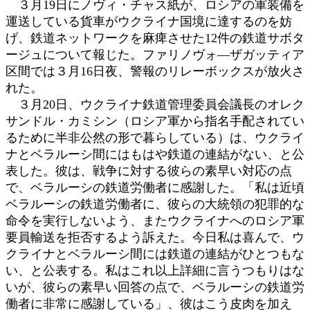
３月19日にノヴィ・チャス紙が、ロシアの軍装備を
運送している貨車がウクライナ国境に達するのを妨
げ、鉄道ネットワークを麻痺させた12件の鉄道サボタ
ージュについて報じた。ファリノヴォ―ザガッティア
区間では３月16日夜、警報のリレーボックスが放火さ
れた。
３月20日、ウクライナ鉄道管理委員会議長のオレク
サンドル・カミシン（ロシア軍から指名手配されてい
るために半非公然の形で暮らしている）は、ウクライ
ナとベラルーシ間にはもはや鉄道の連結がない、と公
表した。彼は、戦争に対する彼らの素早い対応の点
で、ベラルーシの鉄道労働者に感謝した。「私は近頃
ベラルーシの鉄道労働者に、彼らの大統領の犯罪的な
命令を実行しないよう、またウクライナへのロシア軍
要員輸送を拒否するよう訴えた。今日私は喜んで、ウ
クライナとベラルーシ間には鉄道の連結がひとつもな
い、と公表する。私はこれ以上詳細に言うつもりはな
いが、彼らの素早い回答の点で、ベラルーシの鉄道労
働者に非常に感謝している」、彼はこう皮肉を加え