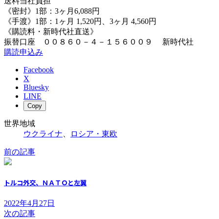
送料当社負担
《密封》1部：3ヶ月6,088円
《手渡》1部：1ヶ月 1,520円、3ヶ月 4,560円
《購読料・新時代社直送》
振替口座 ００８６０－４－１５６００９ 新時代社
購読申込み
Facebook
X
Bluesky
LINE
Copy
世界地域
ウクライナ
、
ロシア・東欧
前の記事
トルコ外交、ＮＡＴＯと左翼
2022年4月27日
次の記事