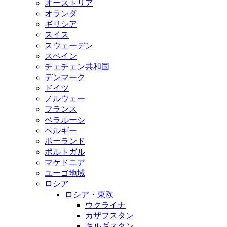
オーストリア
オランダ
ギリシア
スイス
スウェーデン
スペイン
チェチェン共和国
デンマーク
ドイツ
ノルウェー
フランス
ベラルーシ
ベルギー
ポーランド
ポルトガル
マケドニア
ユーゴ地域
ロシア
ロシア・東欧
ウクライナ
カザフスタン
キルギスタン