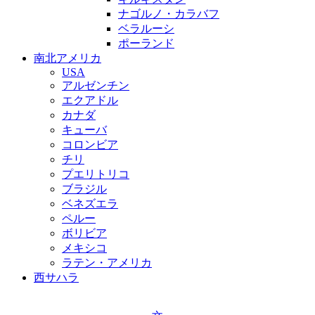
ナゴルノ・カラバフ
ベラルーシ
ポーランド
南北アメリカ
USA
アルゼンチン
エクアドル
カナダ
キューバ
コロンビア
チリ
プエリトリコ
ブラジル
ベネズエラ
ペルー
ボリビア
メキシコ
ラテン・アメリカ
西サハラ