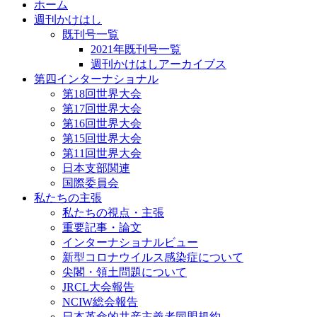
ホーム
週刊かけはし
既刊号一覧
2021年既刊号一覧
週刊かけはしアーカイブス
第四インターナショナル
第18回世界大会
第17回世界大会
第16回世界大会
第15回世界大会
第11回世界大会
日本支部関連
国際委員会
私たちの主張
私たちの視点・主張
重要記事・論文
インターナショナルビュー
新型コロナウイルス感染症について
尖閣・領土問題について
JRCL大会報告
NCIW総会報告
日本革命的共産主義者同盟規約