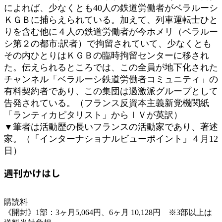
によれば、少なくとも40人の鉄道労働者がベラルーシ
ＫＧＢに捕らえられている。加えて、列車運転士ひと
りを含む他に４人の鉄道労働者が今ホメリ（ベラルー
シ第２の都市:訳者）で拘留されていて、少なくとも
その内ひとりはＫＧＢの臨時拘留センターに移され
た。伝えられるところでは、この全員が地下化された
チャンネル「ベラルーシ鉄道労働者コミュニティ」の
有料契約者であり、この集団は過激派グループとして
告発されている。（フランス反資本主義新党機関紙
「ランティカピタリスト」からＩＶが英訳）
▼筆者は活動歴の長いフランスの活動家であり、著述
家。（「インターナショナルビューポイント」４月12
日）
週刊かけはし
購読料
《開封》1部：3ヶ月5,064円、6ヶ月 10,128円 ※3部以上は