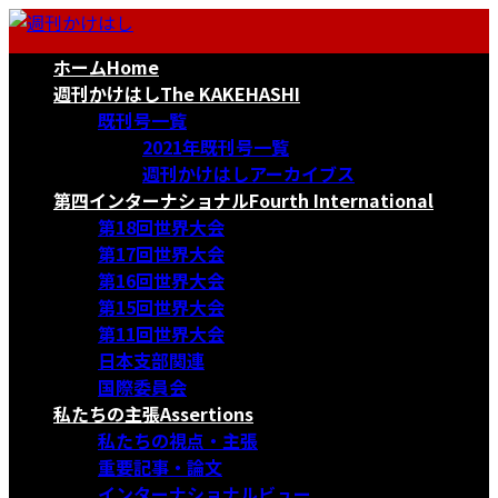
コ
ナ
ン
ビ
ホーム
Home
テ
ゲ
ン
ー
週刊かけはし
The KAKEHASHI
ツ
シ
既刊号一覧
へ
ョ
2021年既刊号一覧
ス
ン
週刊かけはしアーカイブス
キ
に
第四インターナショナル
Fourth International
ッ
移
第18回世界大会
プ
動
第17回世界大会
第16回世界大会
第15回世界大会
第11回世界大会
日本支部関連
国際委員会
私たちの主張
Assertions
私たちの視点・主張
重要記事・論文
インターナショナルビュー