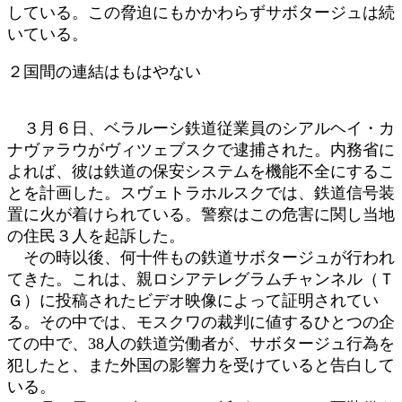
している。この脅迫にもかかわらずサボタージュは続
いている。
２国間の連結はもはやない
３月６日、ベラルーシ鉄道従業員のシアルヘイ・カ
ナヴァラウがヴィツェブスクで逮捕された。内務省に
よれば、彼は鉄道の保安システムを機能不全にするこ
とを計画した。スヴェトラホルスクでは、鉄道信号装
置に火が着けられている。警察はこの危害に関し当地
の住民３人を起訴した。
その時以後、何十件もの鉄道サボタージュが行われ
てきた。これは、親ロシアテレグラムチャンネル（Ｔ
Ｇ）に投稿されたビデオ映像によって証明されてい
る。その中では、モスクワの裁判に値するひとつの企
ての中で、38人の鉄道労働者が、サボタージュ行為を
犯したと、また外国の影響力を受けていると告白して
いる。