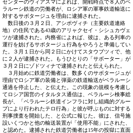
センターのヴィアスマによれば、開戦時点で８人のベ
ラルーシ鉄道の労働者が、ロシア軍の軍事鉄道輸送に
対するサボタージュを理由に逮捕された。
数日後の３月２日、アシポヴィチ（主要鉄道連絡
地）の住民である43歳のアリャクセイ・シシュカヴェ
ツが逮捕された。内務省によれば、彼は、ある列車の
運行を妨げるサボタージュ行為をやろうと準備してい
た。３月１日から同２日にかけてスタウブツィで、他
に２人が逮捕された。もうひとりの「サボーター」が
３月２日にゾドツィナで逮捕されたと伝えられた。
３月始めに鉄道労働者は、数多くのサボタージュが
理由でロシア軍の装備と弾薬の鉄道輸送がベラルーシ
通過を停止した、と伝えた。この現象の規模を考慮し
てロシア国営のイタルタス通信は、ベラルーシ検事総
長が、「ベラルーシ鉄道インフラに対し組織的グルー
プにより行われたテロ行為」と彼が呼ぶものに対する
刑事捜査を開始した、と公式に報じた。彼は、信号施
設いくつかと他の輸送装置が「使用不能」にされた、
と認めた。逮捕された鉄道労働者は15年の投獄に直面