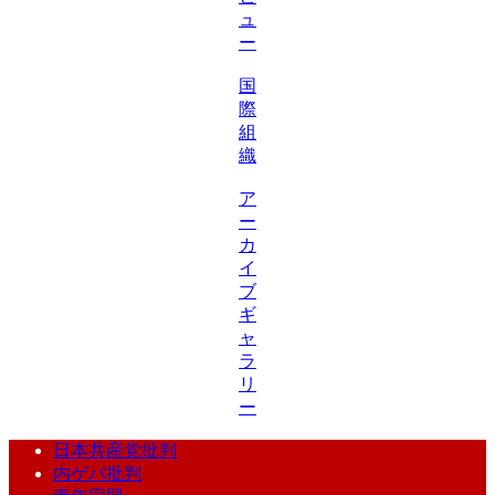
ュ
ー
国
際
組
織
ア
ー
カ
イ
ブ
ギ
ャ
ラ
リ
ー
日本共産党批判
内ゲバ批判