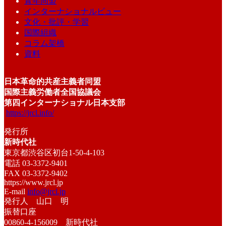
青年同盟
インターナショナルビュー
文化・批評・学習
国際組織
コラム架橋
資料
日本革命的共産主義者同盟
国際主義労働者全国協議会
第四インターナショナル日本支部
https://jrcl.info/
発行所
新時代社
東京都渋谷区初台1-50-4-103
電話 03-3372-9401
FAX 03-3372-9402
https://www.jrcl.jp
E-mail
info@jrcl.jp
発行人 山口 明
振替口座
00860-4-156009 新時代社