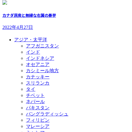
カナダ民衆と無縁な右翼の暴挙
2022年4月27日
アジア・太平洋
アフガニスタン
インド
インドネシア
オセアニア
カシミール地方
カナッキー
スリランカ
タイ
チベット
ネパール
パキスタン
バングラディッシュ
フィリピン
マレーシア