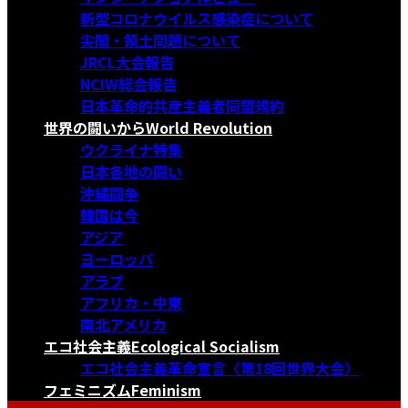
新型コロナウイルス感染症について
尖閣・領土問題について
JRCL大会報告
NCIW総会報告
日本革命的共産主義者同盟規約
世界の闘いから
World Revolution
ウクライナ特集
日本各地の闘い
沖縄闘争
韓国は今
アジア
ヨーロッパ
アラブ
アフリカ・中東
南北アメリカ
エコ社会主義
Ecological Socialism
エコ社会主義革命宣言〈第18回世界大会〉
フェミニズム
Feminism