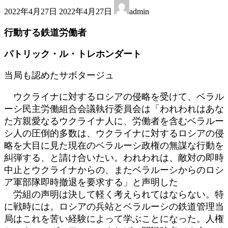
最
2022年4月27日
2022年4月27日
admin
終
更
行動する鉄道労働者
新
日
パトリック・ル・トレホンダート
時
:
当局も認めたサボタージュ
ウクライナに対するロシアの侵略を受けて、ベラル
ーシ民主労働組合会議執行委員会は「われわれはあな
た方親愛なるウクライナ人に、労働者を含むベラルー
シ人の圧倒的多数は、ウクライナに対するロシアの侵
略を大目に見た現在のベラルーシ政権の無謀な行動を
糾弾する、と請け合いたい。われわれは、敵対の即時
中止とウクライナからの、またベラルーシからのロシ
ア軍部隊即時撤退を要求する」と声明した
労組の声明は決して軽く考えられてはならない。特
に戦時には。ロシアの兵站とベラルーシの鉄道管理当
局はこれを苦い経験によって学ぶことになった。人権