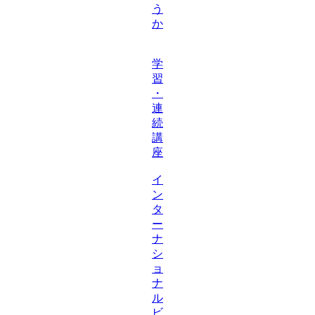
う
か
学
習
・
連
続
講
座
イ
ン
タ
ー
ナ
シ
ョ
ナ
ル
ビ