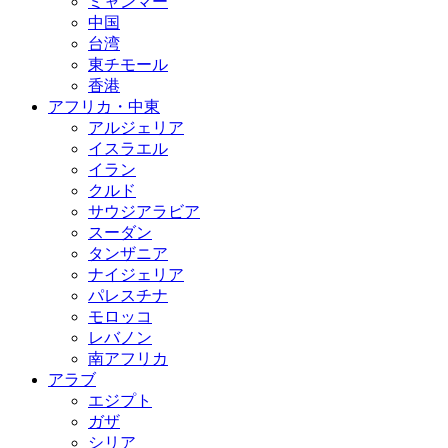
ミャンマー
中国
台湾
東チモール
香港
アフリカ・中東
アルジェリア
イスラエル
イラン
クルド
サウジアラビア
スーダン
タンザニア
ナイジェリア
パレスチナ
モロッコ
レバノン
南アフリカ
アラブ
エジプト
ガザ
シリア