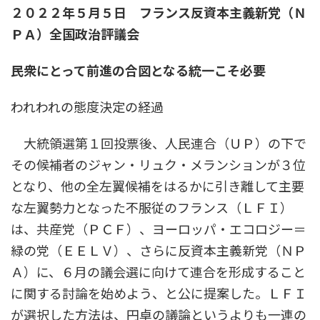
２０２２年５月５日 フランス反資本主義新党（Ｎ
ＰＡ）全国政治評議会
民衆にとって前進の合図となる統一こそ必要
われわれの態度決定の経過
大統領選第１回投票後、人民連合（ＵＰ）の下で
その候補者のジャン・リュク・メランションが３位
となり、他の全左翼候補をはるかに引き離して主要
な左翼勢力となった不服従のフランス（ＬＦＩ）
は、共産党（ＰＣＦ）、ヨーロッパ・エコロジー＝
緑の党（ＥＥＬＶ）、さらに反資本主義新党（ＮＰ
Ａ）に、６月の議会選に向けて連合を形成すること
に関する討論を始めよう、と公に提案した。ＬＦＩ
が選択した方法は、円卓の議論というよりも一連の