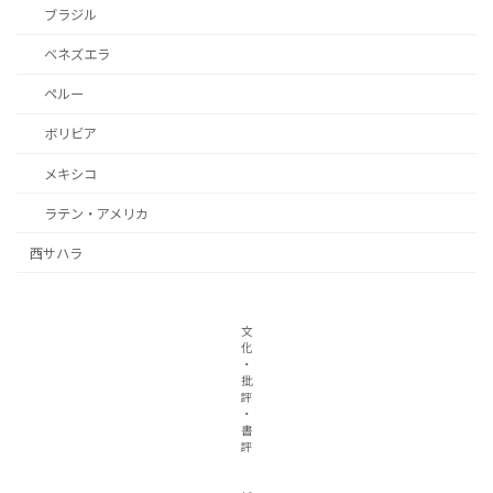
ブラジル
ベネズエラ
ペルー
ボリビア
メキシコ
ラテン・アメリカ
西サハラ
文
化
・
批
評
・
書
評