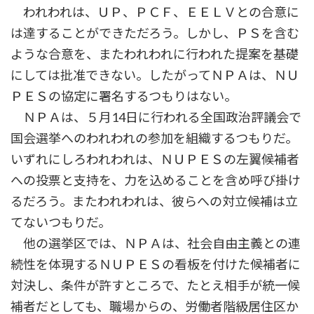
われわれは、ＵＰ、ＰＣＦ、ＥＥＬＶとの合意に
は達することができただろう。しかし、ＰＳを含む
ような合意を、またわれわれに行われた提案を基礎
にしては批准できない。したがってＮＰＡは、ＮＵ
ＰＥＳの協定に署名するつもりはない。
ＮＰＡは、５月14日に行われる全国政治評議会で
国会選挙へのわれわれの参加を組織するつもりだ。
いずれにしろわれわれは、ＮＵＰＥＳの左翼候補者
への投票と支持を、力を込めることを含め呼び掛け
るだろう。またわれわれは、彼らへの対立候補は立
てないつもりだ。
他の選挙区では、ＮＰＡは、社会自由主義との連
続性を体現するＮＵＰＥＳの看板を付けた候補者に
対決し、条件が許すところで、たとえ相手が統一候
補者だとしても、職場からの、労働者階級居住区か