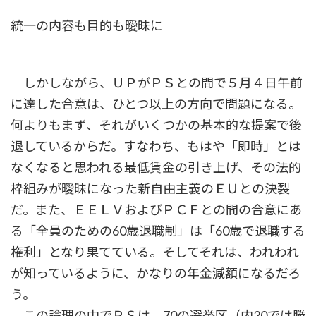
統一の内容も目的も曖昧に
しかしながら、ＵＰがＰＳとの間で５月４日午前
に達した合意は、ひとつ以上の方向で問題になる。
何よりもまず、それがいくつかの基本的な提案で後
退しているからだ。すなわち、もはや「即時」とは
なくなると思われる最低賃金の引き上げ、その法的
枠組みが曖昧になった新自由主義のＥＵとの決裂
だ。また、ＥＥＬＶおよびＰＣＦとの間の合意にあ
る「全員のための60歳退職制」は「60歳で退職する
権利」となり果てている。そしてそれは、われわれ
が知っているように、かなりの年金減額になるだろ
う。
この論理の中でＰＳは、70の選挙区（内30では勝