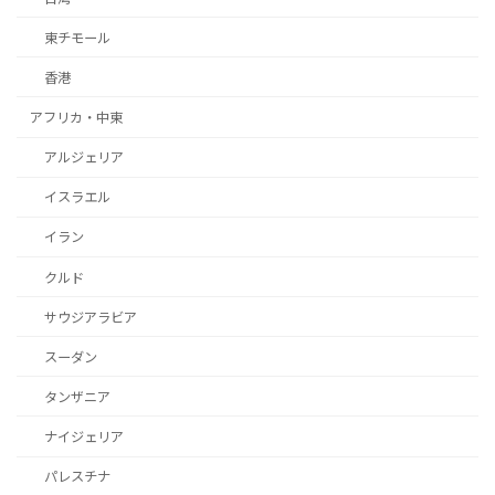
東チモール
香港
アフリカ・中東
アルジェリア
イスラエル
イラン
クルド
サウジアラビア
スーダン
タンザニア
ナイジェリア
パレスチナ