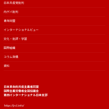
日本共産党批判
内ゲバ批判
青年同盟
インターナショナルビュー
文化・批評・学習
国際組織
コラム架橋
資料
日本革命的共産主義者同盟
国際主義労働者全国協議会
第四インターナショナル日本支部
https://jrcl.info/