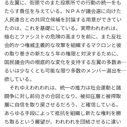
る左翼に、街頭でのまた投票所での行動の統一をも
たらす責任を与えている。ＮＰＡが議会選に向けた
人民連合との共同立候補を討論する用意ができてい
たのは、これを基礎にしている。実際われわれは、
極右とファシストの危険の高まりを前に、また反社
会的かつ権威主義的な攻撃を組織するマクロンと彼
の取り巻きの新たな５年の権限と対決するために、
国民議会内の根底的な変化を支持する左翼の多数――あ
るいは少なくとも可能な限り多数のメンバー選出――を
欲している。
それゆえわれわれは、統一の推力は社会運動と諸
闘争に対し前向きの合図となり、被抑圧層と被搾取
層に自信を取り戻させるだろう、と確信している。
あらゆる手段によって抵抗を組織し新たな権利を勝
ち取るという展望が、われわれを団結させるに違い