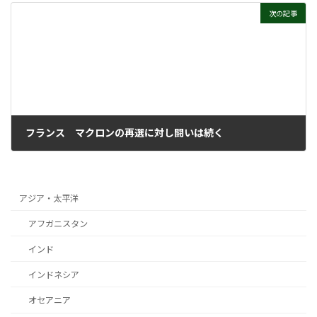
次の記事
フランス マクロンの再選に対し闘いは続く
2022年5月25日
アジア・太平洋
アフガニスタン
インド
インドネシア
オセアニア