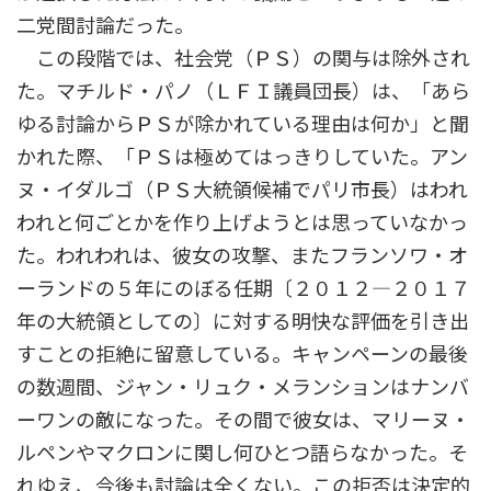
二党間討論だった。
この段階では、社会党（ＰＳ）の関与は除外され
た。マチルド・パノ（ＬＦＩ議員団長）は、「あら
ゆる討論からＰＳが除かれている理由は何か」と聞
かれた際、「ＰＳは極めてはっきりしていた。アン
ヌ・イダルゴ（ＰＳ大統領候補でパリ市長）はわれ
われと何ごとかを作り上げようとは思っていなかっ
た。われわれは、彼女の攻撃、またフランソワ・オ
ーランドの５年にのぼる任期〔２０１２―２０１７
年の大統領としての〕に対する明快な評価を引き出
すことの拒絶に留意している。キャンペーンの最後
の数週間、ジャン・リュク・メランションはナンバ
ーワンの敵になった。その間で彼女は、マリーヌ・
ルペンやマクロンに関し何ひとつ語らなかった。そ
れゆえ、今後も討論は全くない。この拒否は決定的