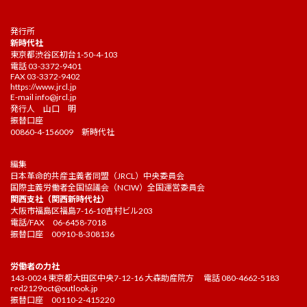
発行所
新時代社
東京都渋谷区初台1-50-4-103
電話 03-3372-9401
FAX 03-3372-9402
https://www.jrcl.jp
E-mail
info@jrcl.jp
発行人 山口 明
振替口座
00860-4-156009 新時代社
編集
日本革命的共産主義者同盟（JRCL）中央委員会
国際主義労働者全国協議会（NCIW）全国運営委員会
関西支社（関西新時代社）
大阪市福島区福島7-16-10吉村ビル203
電話/FAX 06-6458-7018
振替口座 00910-8-308136
労働者の力社
143-0024 東京都大田区中央7-12-16 大森助産院方 電話 080-4662-5183
red2129oct@outlook.jp
振替口座 00110-2-415220