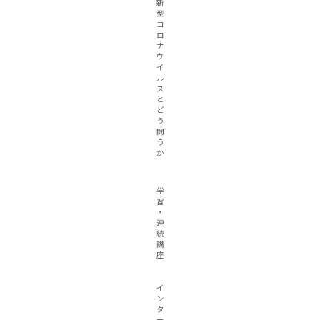
新
型
コ
ロ
ナ
ウ
イ
ル
ス
と
ど
う
闘
う
か
学
習
・
連
続
講
座
イ
ン
タ