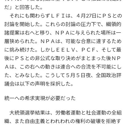
だ」と回答した。
それにも関わらずＬＦＩは、４月27日にＰＳとの
討論を開始した。これらの討論の圧力下で、綱領的
諸提案は右へと移り、ＮＰＡに与えられた場所は一
層狭められた。ＮＰＡは、可能な合意に達するため
に挑み続けた。しかしＥＥＬＶ、ＰＣＦ、そして最
後にＰＳとの非公式な取り決めがまとまった後ＮＰ
Ａは、この右への動きは連合への合流を不可能にし
た、とみなした。こうして５月５日夜、全国政治評
議会は以下の声明を採択した。
統一への希求実現が必要だった
大統領選挙結果は、労働者運動と社会運動の全組
織、また自由主義とわれわれの権利の破壊を拒絶す