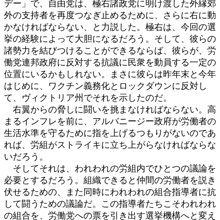
デー」で、自由党は、極右諸政党に明け渡した外縁郊
外の支持者を再度つなぎ止めるために、さらに右に動
かなければならない、と力説した。極右は、今回の選
挙の経験によって大胆になるだろう。そして、彼らの
諸勢力を結びつけることができるならば、彼らが、労
働党連邦政府に反対する抗議に民衆を動員する一定の
位置にいるかもしれない。まさに彼らは昨年末と今年
はじめに、ワクチン義務化とロックダウンに反対し
て、ヴィクトリア州でそれを示したのだ。
右翼からの脅しに闘いを挑まなければならない。高
まるインフレを前に、アルバニージー政府が労働者の
生活水準を守るために指を上げるつもりがないのであ
れば、労組がストライキに立ち上がらなければならな
いだろう。
そしてそれは、われわれの労組内でひとつの議論を
必要とするだろう。組織できると仲間の労働者を説き
伏せるための、また同時にわれわれの組合指導者に抗
して闘うための議論だ。この指導者たちこそわれわれ
の組合を、労働党への票を引き出す選挙機構へと変え