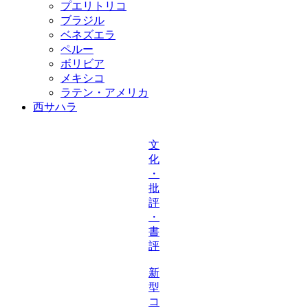
プエリトリコ
ブラジル
ベネズエラ
ペルー
ボリビア
メキシコ
ラテン・アメリカ
西サハラ
文
化
・
批
評
・
書
評
新
型
コ