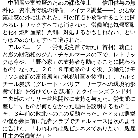
中間層や富裕層のための課税停止――信用供与の無
料化、資本所得税の特権、マイナス調整――に挑む政
策は窓の外に出された。町の頂点を攻撃することに関
わるレトリックすべては消された。労働党は気候変動
と化石燃料産業に真剣に対処するかもしれない、とい
うほのめかしもすべて消された。
アルバニージー（労働党党首で新たに首相に就任）
と影の財務相のジム・チャルマースの下で、レトリッ
クは今や、「野心家」の支持者を助けることに関わる
ものになった。２０１９年選挙のすぐ後、労働党はモ
リソン政府の富裕層向け減税計画を後押しし、カルミ
チール炭鉱（グレート・バリア・リーフへの環境的影
響で批判を浴びている:訳者）とクイーンズランド州
中央部のガリリー盆地開放に支持を与えた。労働党に
差し出すものが何もなかった理由を説明するものこ
そ、３年前の敗北へのこの反動だった。たとえば選挙
の僅か数日前に記者クラブでチャルマースは次のよう
に告げた。「われわれは親ビジネスでありたい、親雇
用主の労働党だ」と。