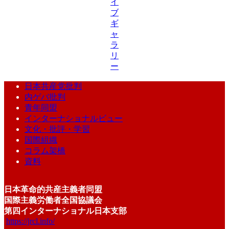
イ
ブ
ギ
ャ
ラ
リ
ー
日本共産党批判
内ゲバ批判
青年同盟
インターナショナルビュー
文化・批評・学習
国際組織
コラム架橋
資料
日本革命的共産主義者同盟
国際主義労働者全国協議会
第四インターナショナル日本支部
https://jrcl.info/