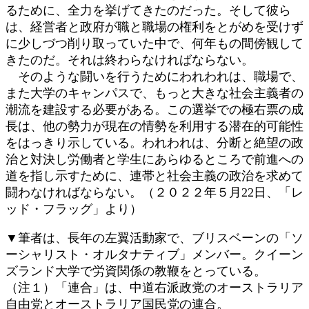
るために、全力を挙げてきたのだった。そして彼ら
は、経営者と政府が職と職場の権利をとがめを受けず
に少しづつ削り取っていた中で、何年もの間傍観して
きたのだ。それは終わらなければならない。
そのような闘いを行うためにわれわれは、職場で、
また大学のキャンパスで、もっと大きな社会主義者の
潮流を建設する必要がある。この選挙での極右票の成
長は、他の勢力が現在の情勢を利用する潜在的可能性
をはっきり示している。われわれは、分断と絶望の政
治と対決し労働者と学生にあらゆるところで前進への
道を指し示すために、連帯と社会主義の政治を求めて
闘わなければならない。（２０２２年５月22日、「レ
ッド・フラッグ」より）
▼筆者は、長年の左翼活動家で、ブリスベーンの「ソ
ーシャリスト・オルタナティブ」メンバー。クイーン
ズランド大学で労資関係の教鞭をとっている。
（注１）「連合」は、中道右派政党のオーストラリア
自由党とオーストラリア国民党の連合。