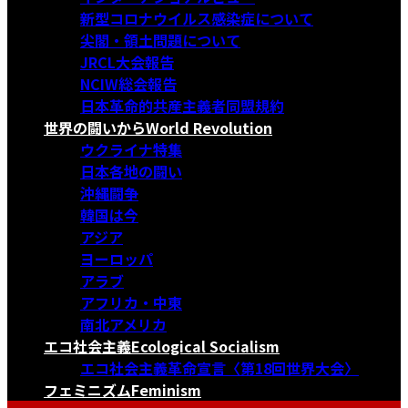
新型コロナウイルス感染症について
尖閣・領土問題について
JRCL大会報告
NCIW総会報告
日本革命的共産主義者同盟規約
世界の闘いから
World Revolution
ウクライナ特集
日本各地の闘い
沖縄闘争
韓国は今
アジア
ヨーロッパ
アラブ
アフリカ・中東
南北アメリカ
エコ社会主義
Ecological Socialism
エコ社会主義革命宣言〈第18回世界大会〉
フェミニズム
Feminism