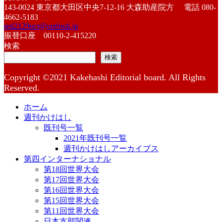
143-0024 東京都大田区中央7-12-16 大森助産院方 電話 080-
4662-5183
red2129oct@outlook.jp
振替口座 00110-2-415220
検索
検索
Copyright ©2021 Kakehashi Editorial board. All Rights
Reserved.
ホーム
週刊かけはし
既刊号一覧
2021年既刊号一覧
週刊かけはしアーカイブス
第四インターナショナル
第18回世界大会
第17回世界大会
第16回世界大会
第15回世界大会
第11回世界大会
日本支部関連