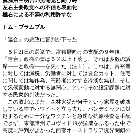
親雇用主明言の労働党と闘う時
新
左右主要政党への不信も表面化
日
極右による不満の利用許すな
時
:
ト
ム・ブラムブル
「連合」の悪政に審判が下った
５月21日の選挙で、富裕層向けの支配の９年後、
「連合」政権の票は６％以上下落し、それは多数の議
席――と政権――を失った（注１）。これは、富裕層
に対しては減税、労働者に対しては賃金カット、住宅
に関しては無作為、高齢者に対する冷淡な無視、そし
て気候変動に対する無関心、というその設定課題に対
する民衆的判決だった。
この敗北はまた、森林火災が何千という家屋を破壊
している中でハワイへと立ち去り、パンデミックに対
処するために十分なワクチンと急速な抗原検査を手配
できず、東部諸州でコヴィド19が猛威をふるった中で
高度に評判がよかった西部オーストラリア境界閉鎖の