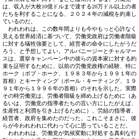
は、収入が大枚10億ドルまで達する20万ドル以上の者
たちを利することになる、２０２４年の減税を約束し
ているのだ。
われわれは、この数年間よりも今やもっと心許なく
見える世界経済に基づいて、労働党政府は労働者階級
に対する犠牲強要として、経営者の命令にしたがうだ
ろう、と予想してよい。アルバニージーとチャルマー
スは、選挙キャンペーン中の彼らの資本家に対する約
束を証明するために、以前の労働党政権の経験、特に
ホーク（ボブ・ホーク、１９８３年から１９９１年の
首相）とキーティング（ポール・キーティング、１９
９１年から１９９６年の首相）のそれを示した。実際
その時労働党は、労働者階級を締め上げるために（あ
るいは、労働党の指導者たちの言い方にしたがえば、
生産性と利潤を引き上げるために）、労組の指導者、
経営者、政府を集めたのだった。これこそまさに、彼
らが今われわれに代わって心に思っていることだ。
われわれは、労働党が気候変動に対処する真剣な行