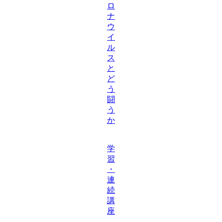
ロ
ナ
ウ
イ
ル
ス
と
ど
う
闘
う
か
学
習
・
連
続
講
座