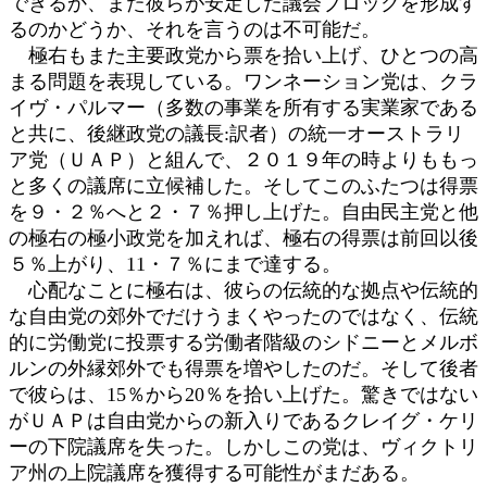
できるか、また彼らが安定した議会ブロックを形成す
るのかどうか、それを言うのは不可能だ。
極右もまた主要政党から票を拾い上げ、ひとつの高
まる問題を表現している。ワンネーション党は、クラ
イヴ・パルマー（多数の事業を所有する実業家である
と共に、後継政党の議長:訳者）の統一オーストラリ
ア党（ＵＡＰ）と組んで、２０１９年の時よりももっ
と多くの議席に立候補した。そしてこのふたつは得票
を９・２％へと２・７％押し上げた。自由民主党と他
の極右の極小政党を加えれば、極右の得票は前回以後
５％上がり、11・７％にまで達する。
心配なことに極右は、彼らの伝統的な拠点や伝統的
な自由党の郊外でだけうまくやったのではなく、伝統
的に労働党に投票する労働者階級のシドニーとメルボ
ルンの外縁郊外でも得票を増やしたのだ。そして後者
で彼らは、15％から20％を拾い上げた。驚きではない
がＵＡＰは自由党からの新入りであるクレイグ・ケリ
ーの下院議席を失った。しかしこの党は、ヴィクトリ
ア州の上院議席を獲得する可能性がまだある。