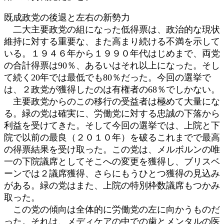
既成政党の後退と左右の新勢力
二大主要政党の組になった低得票は、政治的な現状
維持に対する重要な、また高まり続ける不満を示して
いる。１９４６年から１９９０年代はじめまで、両党
の合計得票は90％、あるいはそれ以上になった。そし
て続く20年では最低でも80％だった。今回の選挙で
は、２政党が獲得したのは有権者の68％でしかない。
主要政党からのこの移行の受益者は極めて大量にな
る。緑の党は確実に、労働党に対する忠誠の下落から
利益を受けてきた。そして今回の選挙では、上院と下
院で以前の最良（２０１０年）を破るこれまでで最高
の得票結果を受け取った。この党は、メルボルンの唯
一の下院議席としてそこへの変更を獲得し、ブリスベ
ーンでは２議席獲得、さらにもうひとつ獲得の見込み
がある。緑の党はまた、上院の特別枠数議席もつかみ
取った。
この党の傾向は全体的に労働党の左に向かうものだ
った。それは、メディケアの中での歯とメンタルの医