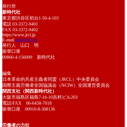
発行所
新時代社
東京都渋谷区初台1-50-4-103
電話 03-3372-9401
FAX 03-3372-9402
https://www.jrcl.jp
E-mail
info@jrcl.jp
発行人 山口 明
振替口座
00860-4-156009 新時代社
編集
日本革命的共産主義者同盟（JRCL）中央委員会
国際主義労働者全国協議会（NCIW）全国運営委員会
関西支社（関西新時代社）
大阪市福島区福島7-16-10吉村ビル203
電話/FAX 06-6458-7018
振替口座 00910-8-308136
労働者の力社