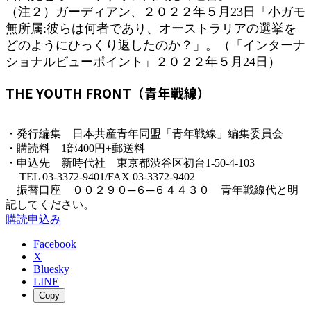
（注２）ガーディアン、２０２２年５月23日「小ガモ
無所属:彼らは何者であり、オーストラリアの選挙を
どのようにひっくり返したのか？」。（「インターナ
ショナルビューポイント」２０２２年５月24日）
THE YOUTH FRONT（青年戦線）
・発行編集 日本共産青年同盟「青年戦線」編集委員会
・購読料 1部400円+郵送料
・申込先 新時代社 東京都渋谷区初台1-50-4-103
TEL 03-3372-9401/FAX 03-3372-9402
振替口座 ００２９０─６─６４４３０ 青年戦線代と明
記してください。
購読申込み
Facebook
X
Bluesky
LINE
Copy