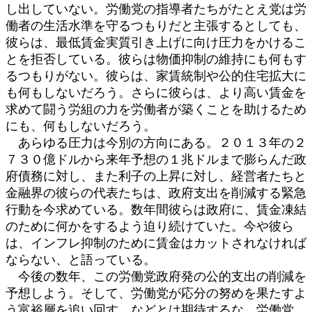
し出していない。労働党の指導者たちがたとえ党は労
働者の生活水準を守るつもりだと主張するとしても、
彼らは、最低賃金実質引き上げに向け圧力をかけるこ
とを拒否している。彼らは物価抑制の維持にも何もす
るつもりがない。彼らは、家賃統制や公的住宅拡大に
も何もしないだろう。さらに彼らは、より高い賃金を
求めて闘う労組の力を労働者が築くことを助けるため
にも、何もしないだろう。
あらゆる圧力は今別の方向にある。２０１３年の２
７３０億ドルから来年予想の１兆ドルまで膨らんだ政
府債務に対し、また利子の上昇に対し、経営者たちと
金融界の彼らの代表たちは、政府支出を削減する緊急
行動を今求めている。数年間彼らは政府に、賃金凍結
のために何かをするよう迫り続けていた。今や彼ら
は、インフレ抑制のために賃金はカットされなければ
ならない、と語っている。
今後の数年、この労働党政府発の公的支出の削減を
予想しよう。そして、労働党が応分の努めを果たすよ
う富裕層を追い回す、などとは期待するな。労働党