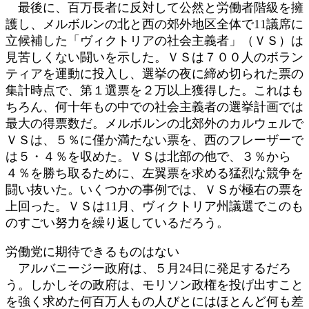
最後に、百万長者に反対して公然と労働者階級を擁
護し、メルボルンの北と西の郊外地区全体で11議席に
立候補した「ヴィクトリアの社会主義者」（ＶＳ）は
見苦しくない闘いを示した。ＶＳは７００人のボラン
ティアを運動に投入し、選挙の夜に締め切られた票の
集計時点で、第１選票を２万以上獲得した。これはも
ちろん、何十年もの中での社会主義者の選挙計画では
最大の得票数だ。メルボルンの北郊外のカルウェルで
ＶＳは、５％に僅か満たない票を、西のフレーザーで
は５・４％を収めた。ＶＳは北部の他で、３％から
４％を勝ち取るために、左翼票を求める猛烈な競争を
闘い抜いた。いくつかの事例では、ＶＳが極右の票を
上回った。ＶＳは11月、ヴィクトリア州議選でこのも
のすごい努力を繰り返しているだろう。
労働党に期待できるものはない
アルバニージー政府は、５月24日に発足するだろ
う。しかしその政府は、モリソン政権を投げ出すこと
を強く求めた何百万人もの人びとにはほとんど何も差