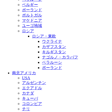
ベルギー
ポーランド
ポルトガル
マケドニア
ユーゴ地域
ロシア
ロシア・東欧
ウクライナ
カザフスタン
キルギスタン
ナゴルノ・カラバフ
ベラルーシ
ポーランド
南北アメリカ
USA
アルゼンチン
エクアドル
カナダ
キューバ
コロンビア
チリ