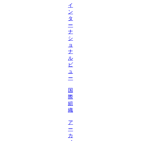
イ
ン
タ
ー
ナ
シ
ョ
ナ
ル
ビ
ュ
ー
国
際
組
織
ア
ー
カ