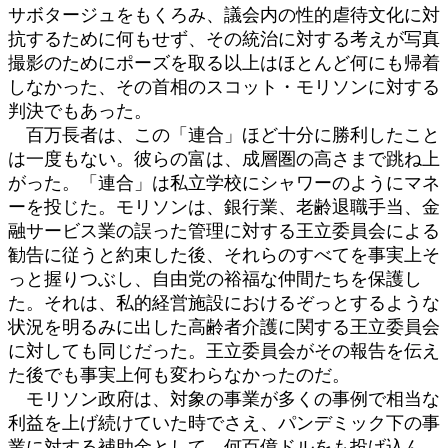
サボタージュをもくろみ、議会内の性的虐待文化に対
抗するために何もせず、その統治に対する考えが写真
撮影のためにポーズを取る以上はほとんど何にも帰着
しなかった、その首相のスコット・モリソンに対する
判決でもあった。
百万長者は、この「連合」ほど十分に勝利したこと
は一度もない。彼らの富は、成層圏の高さまで跳ね上
がった。「連合」は私立学校にシャワーのようにマネ
ーを投じた。モリソンは、銀行業、老齢退職手当、金
融サービス業の誤った管理に対する王立委員会による
勧告に従うと約束した後、それらのすべてを事実上そ
っと握りつぶし、自由党の裕福な仲間たちを保護し
た。それは、私的経営施設におけるぞっとするような
状況を明るみに出した高齢者介護に関する王立委員会
に対しても同じだった。王立委員会がその報告を伝え
た後でも事実上何も変わらなかったのだ。
モリソン政府は、対象の事業が多くの事例で相当な
利益を上げ続けていた時でさえ、パンデミック下の事
業に対する補助金として、何百億ドルをも投げ込ん