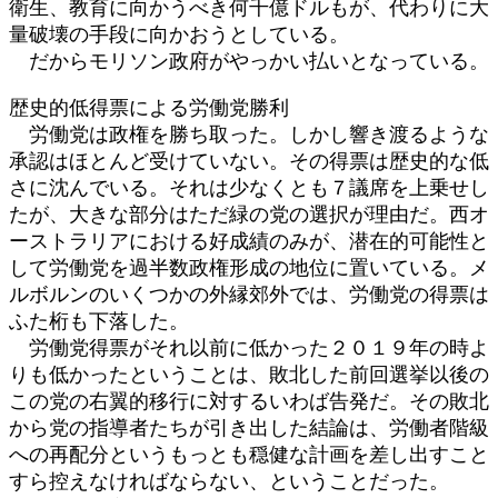
衛生、教育に向かうべき何千億ドルもが、代わりに大
量破壊の手段に向かおうとしている。
だからモリソン政府がやっかい払いとなっている。
歴史的低得票による労働党勝利
労働党は政権を勝ち取った。しかし響き渡るような
承認はほとんど受けていない。その得票は歴史的な低
さに沈んでいる。それは少なくとも７議席を上乗せし
たが、大きな部分はただ緑の党の選択が理由だ。西オ
ーストラリアにおける好成績のみが、潜在的可能性と
して労働党を過半数政権形成の地位に置いている。メ
ルボルンのいくつかの外縁郊外では、労働党の得票は
ふた桁も下落した。
労働党得票がそれ以前に低かった２０１９年の時よ
りも低かったということは、敗北した前回選挙以後の
この党の右翼的移行に対するいわば告発だ。その敗北
から党の指導者たちが引き出した結論は、労働者階級
への再配分というもっとも穏健な計画を差し出すこと
すら控えなければならない、ということだった。