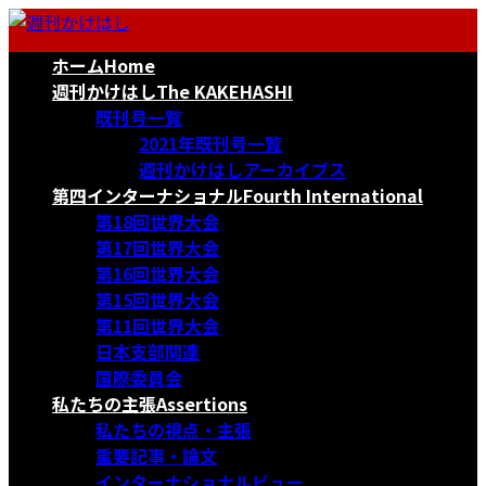
コ
ナ
ン
ビ
ホーム
Home
テ
ゲ
ン
ー
週刊かけはし
The KAKEHASHI
ツ
シ
既刊号一覧
へ
ョ
2021年既刊号一覧
ス
ン
週刊かけはしアーカイブス
キ
に
第四インターナショナル
Fourth International
ッ
移
第18回世界大会
プ
動
第17回世界大会
第16回世界大会
第15回世界大会
第11回世界大会
日本支部関連
国際委員会
私たちの主張
Assertions
私たちの視点・主張
重要記事・論文
インターナショナルビュー