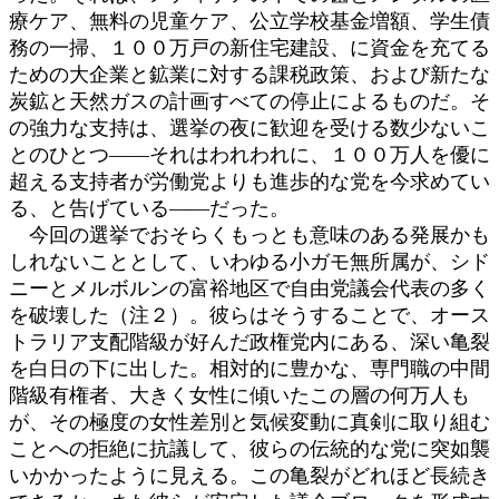
療ケア、無料の児童ケア、公立学校基金増額、学生債
務の一掃、１００万戸の新住宅建設、に資金を充てる
ための大企業と鉱業に対する課税政策、および新たな
炭鉱と天然ガスの計画すべての停止によるものだ。そ
の強力な支持は、選挙の夜に歓迎を受ける数少ないこ
とのひとつ――それはわれわれに、１００万人を優に
超える支持者が労働党よりも進歩的な党を今求めてい
る、と告げている――だった。
今回の選挙でおそらくもっとも意味のある発展かも
しれないこととして、いわゆる小ガモ無所属が、シド
ニーとメルボルンの富裕地区で自由党議会代表の多く
を破壊した（注２）。彼らはそうすることで、オース
トラリア支配階級が好んだ政権党内にある、深い亀裂
を白日の下に出した。相対的に豊かな、専門職の中間
階級有権者、大きく女性に傾いたこの層の何万人も
が、その極度の女性差別と気候変動に真剣に取り組む
ことへの拒絶に抗議して、彼らの伝統的な党に突如襲
いかかったように見える。この亀裂がどれほど長続き