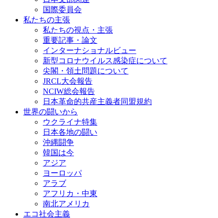
国際委員会
私たちの主張
私たちの視点・主張
重要記事・論文
インターナショナルビュー
新型コロナウイルス感染症について
尖閣・領土問題について
JRCL大会報告
NCIW総会報告
日本革命的共産主義者同盟規約
世界の闘いから
ウクライナ特集
日本各地の闘い
沖縄闘争
韓国は今
アジア
ヨーロッパ
アラブ
アフリカ・中東
南北アメリカ
エコ社会主義