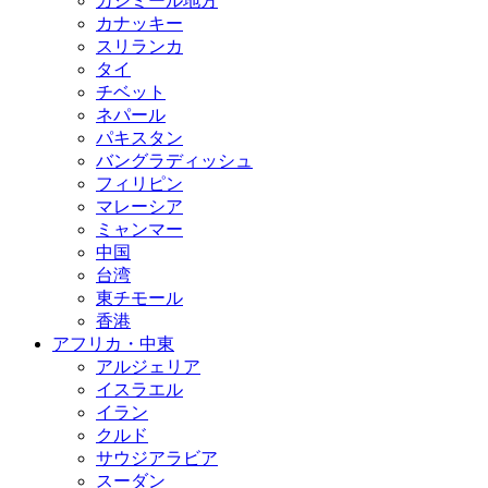
カシミール地方
カナッキー
スリランカ
タイ
チベット
ネパール
パキスタン
バングラディッシュ
フィリピン
マレーシア
ミャンマー
中国
台湾
東チモール
香港
アフリカ・中東
アルジェリア
イスラエル
イラン
クルド
サウジアラビア
スーダン