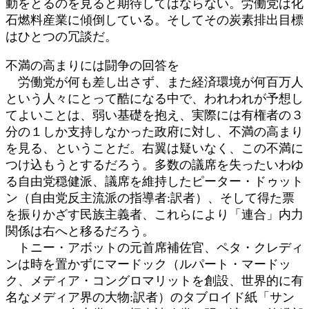
動をとるのを見ると期待してはならない。労働党は化
石燃料産業に傾倒している。そしてその炭素排出目標
はひとつの冗談だ。
不満の高まりには闘争の回答を
労働党が何も差し出さず、また経済環境が何百万人
という人々にとって酷になる中で、われわれが予想し
てよいことは、弱い基礎を抱え、実際には有権者の３
分の１しか支持しなかった政府に対し、不満の高まり
を見る、ということだ。右翼は疑いなく、この不満に
つけ込もうとするだろう。多数の議席を失ったいわゆ
る自由党穏健派、議席を維持したピーター・ドゥット
ン（自由党反主流派の指導者:訳者）、そして得た票
を振りかざす民族主義者、これらにより「連合」内力
関係は右へと移るだろう。
トニー・アボットの元首席補佐官、ペタ・クレディ
ンは時を置かずにマードック（ルパート・マードッ
ク、メディア・コングロマリットを創設、世界的に有
名なメディア界の大物:訳者）のタブロイド紙「サン