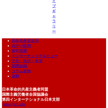
イ
ブ
ギ
ャ
ラ
リ
ー
日本共産党批判
内ゲバ批判
青年同盟
インターナショナルビュー
文化・批評・学習
国際組織
コラム架橋
資料
日本革命的共産主義者同盟
国際主義労働者全国協議会
第四インターナショナル日本支部
https://jrcl.info/