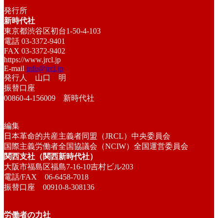
発行所
新時代社
東京都渋谷区初台1-50-4-103
電話 03-3372-9401
FAX 03-3372-9402
https://www.jrcl.jp
E-mail
info@jrcl.jp
発行人 山口 明
振替口座
00860-4-156009 新時代社
編集
日本革命的共産主義者同盟（JRCL）中央委員会
国際主義労働者全国協議会（NCIW）全国運営委員会
関西支社（関西新時代社）
大阪市福島区福島7-16-10吉村ビル203
電話/FAX 06-6458-7018
振替口座 00910-8-308136
労働者の力社