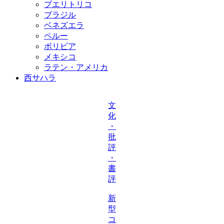
プエリトリコ
ブラジル
ベネズエラ
ペルー
ボリビア
メキシコ
ラテン・アメリカ
西サハラ
文
化
・
批
評
・
書
評
新
型
コ