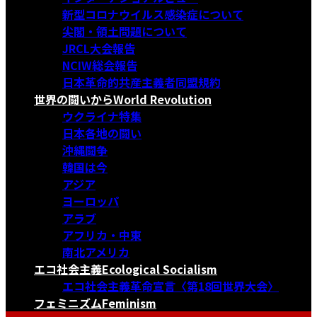
新型コロナウイルス感染症について
尖閣・領土問題について
JRCL大会報告
NCIW総会報告
日本革命的共産主義者同盟規約
世界の闘いから
World Revolution
ウクライナ特集
日本各地の闘い
沖縄闘争
韓国は今
アジア
ヨーロッパ
アラブ
アフリカ・中東
南北アメリカ
エコ社会主義
Ecological Socialism
エコ社会主義革命宣言〈第18回世界大会〉
フェミニズム
Feminism