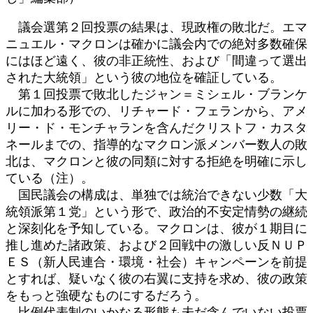
議会選第２回投票の結果は、現政権の敗北だ。エマ
ニュエル・マクロンは確かに議会内での絶対多数確保
にはほど遠く、彼の非正統性、および「間違って選出
された大統領」という彼の地位を確証している。
第１回投票で敗北したジャン＝ミシェル・ブランケ
ルに加わる形での、リチャード・フェランから、アメ
リー・ド・モンチャランを含んだクリストフ・カスタ
ネールまでの、指導的なマクロン派メンバー数人の敗
北は、マクロンと彼の同類に対する拒絶を明確に示し
ている（注）。
国民議会の構成は、単独では統治できない少数「大
統領派第１党」という形で、政治的不安定情勢の継続
と深刻化を予知している。マクロンは、彼が１期目に
推し進めた諸政策、および２回戦中の激しい反ＮＵＰ
ＥＳ（新人民連合・環境・社会）キャンペーンを前提
とすれば、疑いなく彼の右翼に支持を求め、彼の政策
をもっと強硬なものにするだろう。
比例代表制のいかなる形態も未だ含んでいない投票