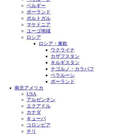
ベルギー
ポーランド
ポルトガル
マケドニア
ユーゴ地域
ロシア
ロシア・東欧
ウクライナ
カザフスタン
キルギスタン
ナゴルノ・カラバフ
ベラルーシ
ポーランド
南北アメリカ
USA
アルゼンチン
エクアドル
カナダ
キューバ
コロンビア
チリ