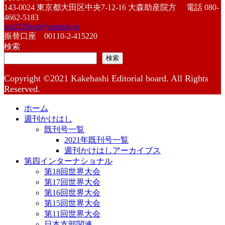
143-0024 東京都大田区中央7-12-16 大森助産院方 電話 080-
4662-5183
red2129oct@outlook.jp
振替口座 00110-2-415220
検索
検索
Copyright ©2021 Kakehashi Editorial board. All Rights
Reserved.
ホーム
週刊かけはし
既刊号一覧
2021年既刊号一覧
週刊かけはしアーカイブス
第四インターナショナル
第18回世界大会
第17回世界大会
第16回世界大会
第15回世界大会
第11回世界大会
日本支部関連