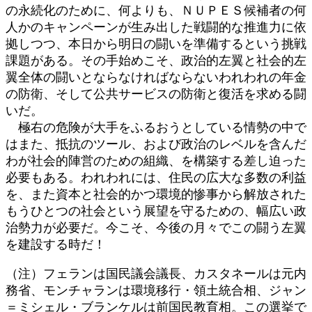
の永続化のために、何よりも、ＮＵＰＥＳ候補者の何
人かのキャンペーンが生み出した戦闘的な推進力に依
拠しつつ、本日から明日の闘いを準備するという挑戦
課題がある。その手始めこそ、政治的左翼と社会的左
翼全体の闘いとならなければならないわれわれの年金
の防衛、そして公共サービスの防衛と復活を求める闘
いだ。
極右の危険が大手をふるおうとしている情勢の中で
はまた、抵抗のツール、および政治のレベルを含んだ
わが社会的陣営のための組織、を構築する差し迫った
必要もある。われわれには、住民の広大な多数の利益
を、また資本と社会的かつ環境的惨事から解放された
もうひとつの社会という展望を守るための、幅広い政
治勢力が必要だ。今こそ、今後の月々でこの闘う左翼
を建設する時だ！
（注）フェランは国民議会議長、カスタネールは元内
務省、モンチャランは環境移行・領土統合相、ジャン
＝ミシェル・ブランケルは前国民教育相。この選挙で