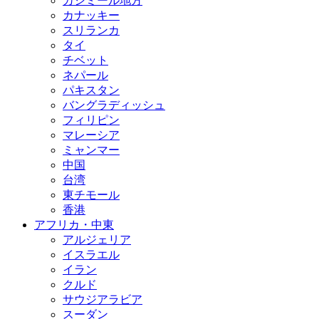
カシミール地方
カナッキー
スリランカ
タイ
チベット
ネパール
パキスタン
バングラディッシュ
フィリピン
マレーシア
ミャンマー
中国
台湾
東チモール
香港
アフリカ・中東
アルジェリア
イスラエル
イラン
クルド
サウジアラビア
スーダン