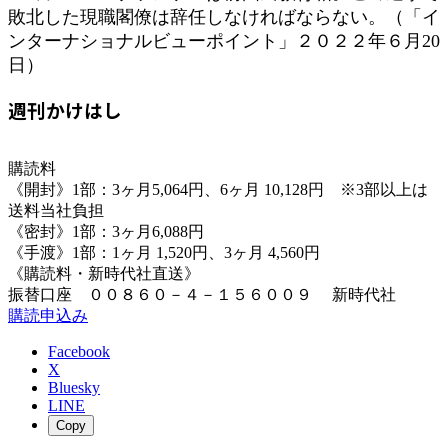
敗北した現職閣僚は辞任しなければならない。（「イ
ンターナショナルビューポイント」２０２２年６月20
日）
週刊かけはし
購読料
《開封》1部：3ヶ月5,064円、6ヶ月 10,128円 ※3部以上は
送料当社負担
《密封》1部：3ヶ月6,088円
《手渡》1部：1ヶ月 1,520円、3ヶ月 4,560円
《購読料・新時代社直送》
振替口座 ００８６０－４－１５６００９ 新時代社
購読申込み
Facebook
X
Bluesky
LINE
Copy