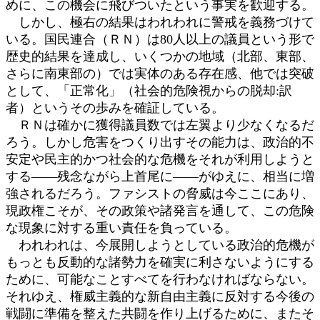
めに、この機会に飛びついたという事実を歓迎する。
しかし、極右の結果はわれわれに警戒を義務づけて
いる。国民連合（ＲＮ）は80人以上の議員という形で
歴史的結果を達成し、いくつかの地域（北部、東部、
さらに南東部の）では実体のある存在感、他では突破
として、「正常化」（社会的危険視からの脱却:訳
者）というその歩みを確証している。
ＲＮは確かに獲得議員数では左翼より少なくなるだ
ろう。しかし危害をつくり出すその能力は、政治的不
安定や民主的かつ社会的な危機をそれが利用しようと
する――残念ながら上首尾に――がゆえに、相当に増
強されるだろう。ファシストの脅威は今ここにあり、
現政権こそが、その政策や諸発言を通して、この危険
な現象に対する重い責任を負っている。
われわれは、今展開しようとしている政治的危機が
もっとも反動的な諸勢力を確実に利さないようにする
ために、可能なことすべてを行わなければならない。
それゆえ、権威主義的な新自由主義に反対する今後の
戦闘に準備を整えた共闘を作り上げるために、またそ