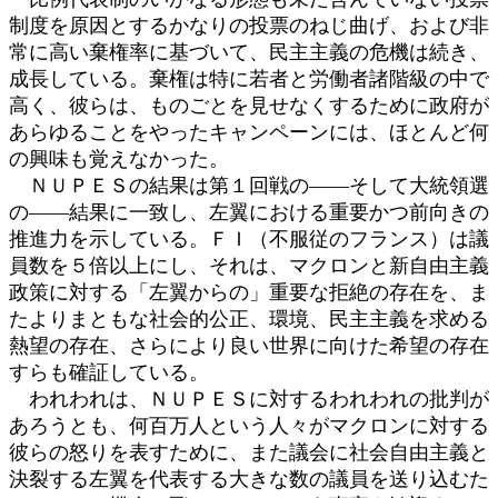
制度を原因とするかなりの投票のねじ曲げ、および非
常に高い棄権率に基づいて、民主主義の危機は続き、
成長している。棄権は特に若者と労働者諸階級の中で
高く、彼らは、ものごとを見せなくするために政府が
あらゆることをやったキャンペーンには、ほとんど何
の興味も覚えなかった。
ＮＵＰＥＳの結果は第１回戦の――そして大統領選
の――結果に一致し、左翼における重要かつ前向きの
推進力を示している。ＦＩ（不服従のフランス）は議
員数を５倍以上にし、それは、マクロンと新自由主義
政策に対する「左翼からの」重要な拒絶の存在を、ま
たよりまともな社会的公正、環境、民主主義を求める
熱望の存在、さらにより良い世界に向けた希望の存在
すらも確証している。
われわれは、ＮＵＰＥＳに対するわれわれの批判が
あろうとも、何百万人という人々がマクロンに対する
彼らの怒りを表すために、また議会に社会自由主義と
決裂する左翼を代表する大きな数の議員を送り込むた