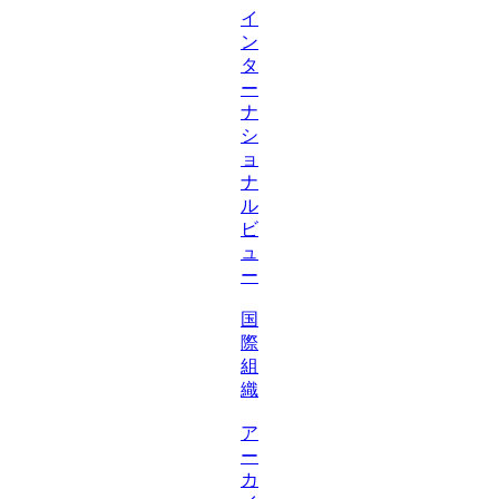
イ
ン
タ
ー
ナ
シ
ョ
ナ
ル
ビ
ュ
ー
国
際
組
織
ア
ー
カ