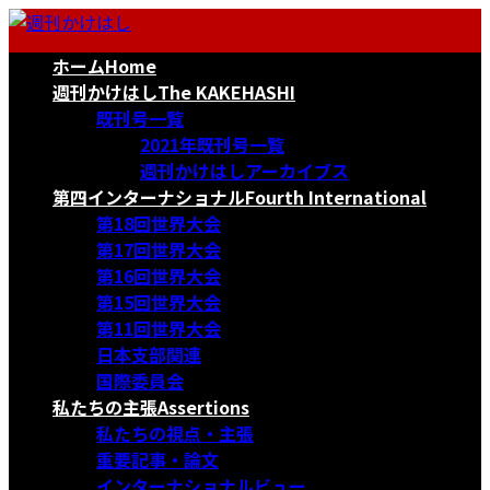
コ
ナ
ン
ビ
ホーム
Home
テ
ゲ
ン
ー
週刊かけはし
The KAKEHASHI
ツ
シ
既刊号一覧
へ
ョ
2021年既刊号一覧
ス
ン
週刊かけはしアーカイブス
キ
に
第四インターナショナル
Fourth International
ッ
移
第18回世界大会
プ
動
第17回世界大会
第16回世界大会
第15回世界大会
第11回世界大会
日本支部関連
国際委員会
私たちの主張
Assertions
私たちの視点・主張
重要記事・論文
インターナショナルビュー