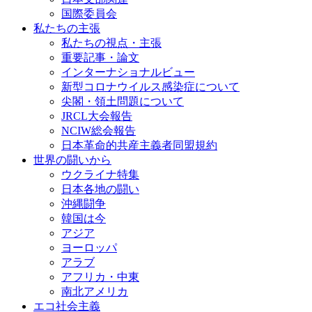
国際委員会
私たちの主張
私たちの視点・主張
重要記事・論文
インターナショナルビュー
新型コロナウイルス感染症について
尖閣・領土問題について
JRCL大会報告
NCIW総会報告
日本革命的共産主義者同盟規約
世界の闘いから
ウクライナ特集
日本各地の闘い
沖縄闘争
韓国は今
アジア
ヨーロッパ
アラブ
アフリカ・中東
南北アメリカ
エコ社会主義