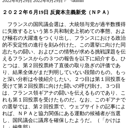
2022年6月29日
2022年6月29日
admin
終
更
２０２２年６月19日 反資本主義新党（ＮＰＡ）
新
日
フランスの国民議会選は、大統領与党が過半数獲得
時
に失敗するという第５共和制史上初めての事態、およ
:
び極右の大躍進をつくり出し、フランスにおける政治
的不安定性の進行を刻み付けた。この選挙に向けた同
志たちの闘い、およびこの情勢が求める挑戦課題を伝
えるフランスからの３つの報告を以下に紹介する。ひ
とつは、第２回投票終了直後の取り急ぎの評価であ
り、結果全体がまだ判明していない段階のもの。もっ
と深い分析は今後紹介したい。２つ目は第１回投票を
受けて第２回投票に向けた闘いの呼び掛け。３つ目
は、フランス領ギアナの闘いを伝えるものであり、こ
れも第１回投票を受けたものだ。なお、このギアナで
の選挙では、第２回投票で、ウェブサイトの記事によ
れば、ＮＰＡと協力関係にある運動の候補者が当選
し、国民議会に議席を確保したようだ。（「かけは
し」編集部）