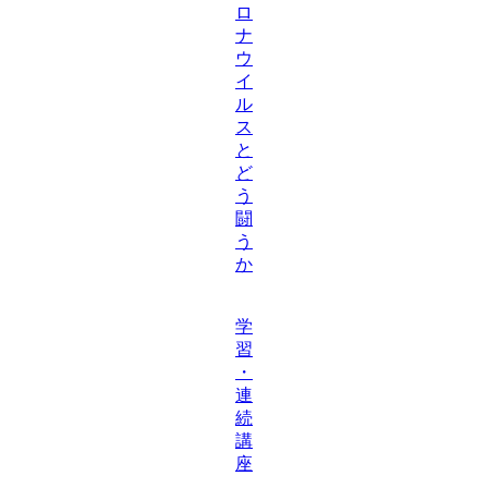
ロ
ナ
ウ
イ
ル
ス
と
ど
う
闘
う
か
学
習
・
連
続
講
座