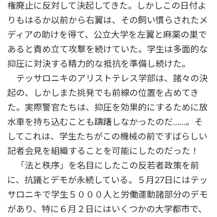
権廃止に反対して決起してきた。しかしこの日付よ
りもはるか以前から右翼は、その飼い慣らされたメ
ディアの助けを得て、公立大学を左翼と麻薬の巣で
あると責め立て攻撃を続けていた。学生は多面的な
抑圧に対決する精力的な抵抗を準備し続けた。
テッサロニキのアリストテレス学部は、諸々の決
起の、しかしまた挑発でも前線の位置を占めてき
た。実際警官たちは、抑圧を効果的にするために放
水車を持ち込むことも躊躇しなかったのだ……。そ
してこれは、学生たちがこの機械の前ですばらしい
記者会見を組織することを可能にしたのだった！
「法と秩序」を名目にしたこの反若者政策を前
に、抗議とデモが永続している。５月27日にはテッ
サロニキで学生５０００人と労働運動諸部分のデモ
があり、特に６月２日にはいくつかの大学都市で、