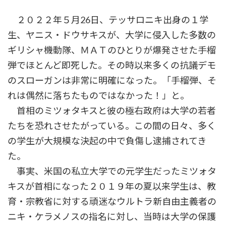
２０２２年５月26日、テッサロニキ出身の１学
生、ヤニス・ドウサキスが、大学に侵入した多数の
ギリシャ機動隊、ＭＡＴのひとりが爆発させた手榴
弾でほとんど即死した。その時以来多くの抗議デモ
のスローガンは非常に明確になった。「手榴弾、そ
れは偶然に落ちたものではなかった！」と。
首相のミツォタキスと彼の極右政府は大学の若者
たちを恐れさせたがっている。この間の日々、多く
の学生が大規模な決起の中で負傷し逮捕されてき
た。
事実、米国の私立大学での元学生だったミツォタ
キスが首相になった２０１９年の夏以来学生は、教
育・宗教省に対する頑迷なウルトラ新自由主義者の
ニキ・ケラメノスの指名に対し、当時は大学の保護