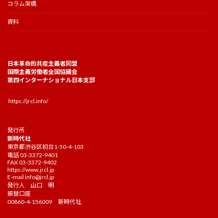
コラム架橋
資料
日本革命的共産主義者同盟
国際主義労働者全国協議会
第四インターナショナル日本支部
https://jrcl.info/
発行所
新時代社
東京都渋谷区初台1-50-4-103
電話 03-3372-9401
FAX 03-3372-9402
https://www.jrcl.jp
E-mail
info@jrcl.jp
発行人 山口 明
振替口座
00860-4-156009 新時代社