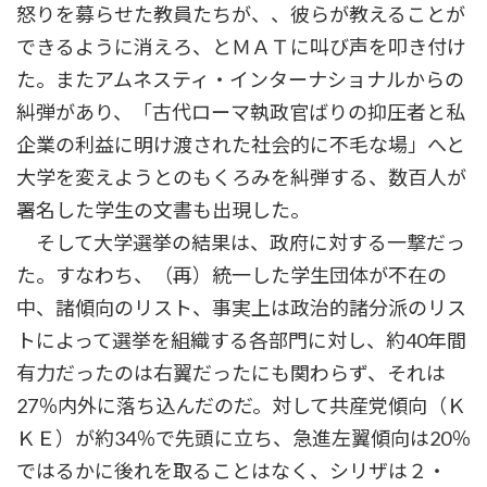
怒りを募らせた教員たちが、、彼らが教えることが
できるように消えろ、とＭＡＴに叫び声を叩き付け
た。またアムネスティ・インターナショナルからの
糾弾があり、「古代ローマ執政官ばりの抑圧者と私
企業の利益に明け渡された社会的に不毛な場」へと
大学を変えようとのもくろみを糾弾する、数百人が
署名した学生の文書も出現した。
そして大学選挙の結果は、政府に対する一撃だっ
た。すなわち、（再）統一した学生団体が不在の
中、諸傾向のリスト、事実上は政治的諸分派のリス
トによって選挙を組織する各部門に対し、約40年間
有力だったのは右翼だったにも関わらず、それは
27％内外に落ち込んだのだ。対して共産党傾向（Ｋ
ＫＥ）が約34％で先頭に立ち、急進左翼傾向は20％
ではるかに後れを取ることはなく、シリザは２・