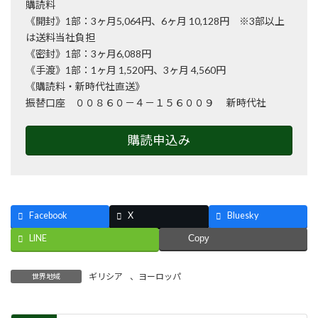
購読料
《開封》1部：3ヶ月5,064円、6ヶ月 10,128円 ※3部以上
は送料当社負担
《密封》1部：3ヶ月6,088円
《手渡》1部：1ヶ月 1,520円、3ヶ月 4,560円
《購読料・新時代社直送》
振替口座 ００８６０－４－１５６００９ 新時代社
購読申込み
Facebook
X
Bluesky
LINE
Copy
ギリシア
、
ヨーロッパ
世界地域