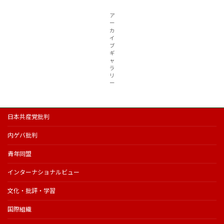
ア
ー
カ
イ
ブ
ギ
ャ
ラ
リ
ー
日本共産党批判
内ゲバ批判
青年同盟
インターナショナルビュー
文化・批評・学習
国際組織