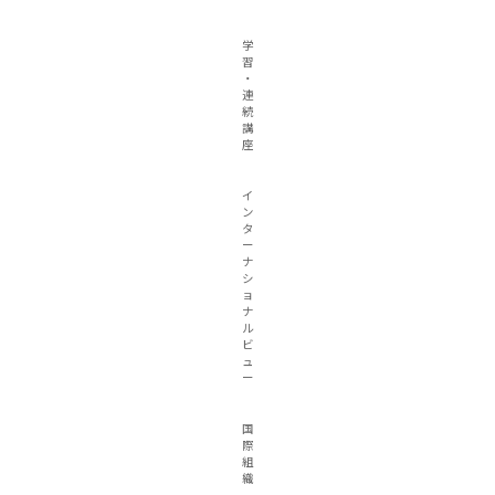
学
習
・
連
続
講
座
イ
ン
タ
ー
ナ
シ
ョ
ナ
ル
ビ
ュ
ー
国
際
組
織