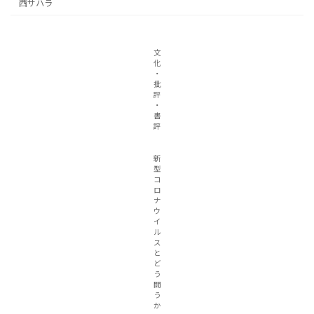
西サハラ
文
化
・
批
評
・
書
評
新
型
コ
ロ
ナ
ウ
イ
ル
ス
と
ど
う
闘
う
か