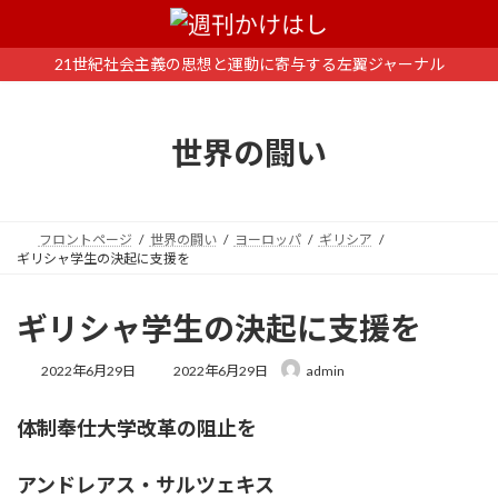
コ
ナ
ン
ビ
テ
ゲ
21世紀社会主義の思想と運動に寄与する左翼ジャーナル
ン
ー
ツ
シ
へ
ョ
世界の闘い
ス
ン
キ
に
ッ
移
プ
動
フロントページ
世界の闘い
ヨーロッパ
ギリシア
ギリシャ学生の決起に支援を
ギリシャ学生の決起に支援を
最
2022年6月29日
2022年6月29日
admin
終
更
体制奉仕大学改革の阻止を
新
日
時
アンドレアス・サルツェキス
: