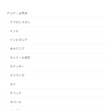
2022年6月29日
アジア・太平洋
アフガニスタン
インド
インドネシア
オセアニア
カシミール地方
カナッキー
スリランカ
タイ
チベット
ネパール