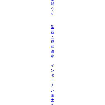
闘
う
か
学
習
・
連
続
講
座
イ
ン
タ
ー
ナ
シ
ョ
ナ
ル