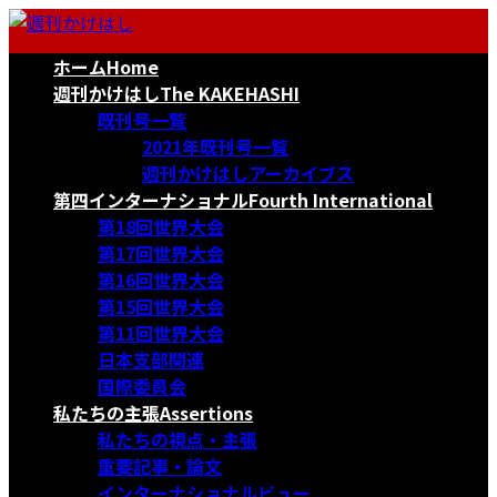
コ
ナ
ン
ビ
ホーム
Home
テ
ゲ
ン
ー
週刊かけはし
The KAKEHASHI
ツ
シ
既刊号一覧
へ
ョ
2021年既刊号一覧
ス
ン
週刊かけはしアーカイブス
キ
に
第四インターナショナル
Fourth International
ッ
移
第18回世界大会
プ
動
第17回世界大会
第16回世界大会
第15回世界大会
第11回世界大会
日本支部関連
国際委員会
私たちの主張
Assertions
私たちの視点・主張
重要記事・論文
インターナショナルビュー