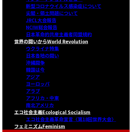
新型コロナウイルス感染症について
尖閣・領土問題について
JRCL大会報告
NCIW総会報告
日本革命的共産主義者同盟規約
世界の闘いから
World Revolution
ウクライナ特集
日本各地の闘い
沖縄闘争
韓国は今
アジア
ヨーロッパ
アラブ
アフリカ・中東
南北アメリカ
エコ社会主義
Ecological Socialism
エコ社会主義革命宣言〈第18回世界大会〉
フェミニズム
Feminism