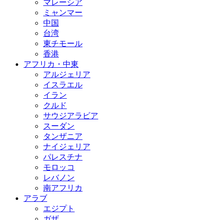
マレーシア
ミャンマー
中国
台湾
東チモール
香港
アフリカ・中東
アルジェリア
イスラエル
イラン
クルド
サウジアラビア
スーダン
タンザニア
ナイジェリア
パレスチナ
モロッコ
レバノン
南アフリカ
アラブ
エジプト
ガザ