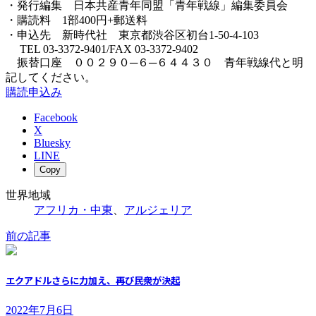
・発行編集 日本共産青年同盟「青年戦線」編集委員会
・購読料 1部400円+郵送料
・申込先 新時代社 東京都渋谷区初台1-50-4-103
TEL 03-3372-9401/FAX 03-3372-9402
振替口座 ００２９０─６─６４４３０ 青年戦線代と明
記してください。
購読申込み
Facebook
X
Bluesky
LINE
Copy
世界地域
アフリカ・中東
、
アルジェリア
前の記事
エクアドルさらに力加え、再び民衆が決起
2022年7月6日