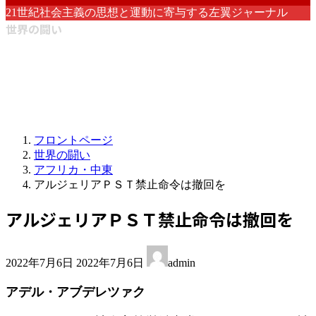
21世紀社会主義の思想と運動に寄与する左翼ジャーナル
世界の闘い
フロントページ
世界の闘い
アフリカ・中東
アルジェリアＰＳＴ禁止命令は撤回を
アルジェリアＰＳＴ禁止命令は撤回を
最
2022年7月6日
2022年7月6日
admin
終
更
アデル・アブデレツァク
新
日