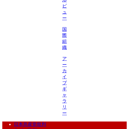
ビ
ュ
ー
国
際
組
織
ア
ー
カ
イ
ブ
ギ
ャ
ラ
リ
ー
日本共産党批判