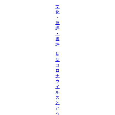
文
化
・
批
評
・
書
評
新
型
コ
ロ
ナ
ウ
イ
ル
ス
と
ど
う