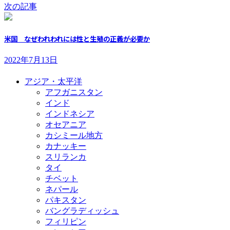
次の記事
米国 なぜわれわれには性と生殖の正義が必要か
2022年7月13日
アジア・太平洋
アフガニスタン
インド
インドネシア
オセアニア
カシミール地方
カナッキー
スリランカ
タイ
チベット
ネパール
パキスタン
バングラディッシュ
フィリピン