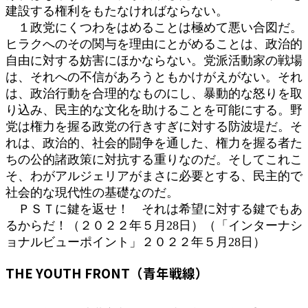
建設する権利をもたなければならない。
１政党にくつわをはめることは極めて悪い合図だ。
ヒラクへのその関与を理由にとがめることは、政治的
自由に対する妨害にほかならない。党派活動家の戦場
は、それへの不信があろうともかけがえがない。それ
は、政治行動を合理的なものにし、暴動的な怒りを取
り込み、民主的な文化を助けることを可能にする。野
党は権力を握る政党の行きすぎに対する防波堤だ。そ
れは、政治的、社会的闘争を通した、権力を握る者た
ちの公的諸政策に対抗する重りなのだ。そしてこれこ
そ、わがアルジェリアがまさに必要とする、民主的で
社会的な現代性の基礎なのだ。
ＰＳＴに鍵を返せ！ それは希望に対する鍵でもあ
るからだ！（２０２２年５月28日）（「インターナシ
ョナルビューポイント」２０２２年５月28日）
THE YOUTH FRONT（青年戦線）