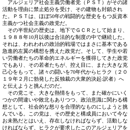
アルジェリア社会主義労働者党（ＰＳＴ）がその諸
時
活動を理由に禁止処分を受け、その建物も封鎖され
:
た。ＰＳＴは、ほぼ50年の戦闘的な歴史をもつ反資本
主義かつ社会主義の政党だ。
その半世紀の歴史は、地下でＧＣＲとして始まり、
１９８８年10月以後は合法的な制度の中で継続した。
それは、われわれの政治的戦場ではまさに基本である
急進的左翼の構想を携えた政党だ。そして、学生や若
い労働者たちの革命的エネルギーを獲得してきた政党
でもあり、その若者たちが、控え目に、また大きな克
己心をもって、諸々の闘いを70年代からヒラク（２０
１９年２月に勃発した反独裁の大衆的決起:訳者）へ
と伝えようと挑んだのだ。
その党こそ、大きな熱情をもって、また確かにいく
つかの間違いや敗北もありつつ、政治意識に関わる構
想として、社会的な怒りを合理的なものにしようと挑
んでいる。この党は、その歴史と構成員において今な
お未熟だとはいえ、存在しなければならず、活動しな
ければならず、ヒラクが要求したこのアルジェリアを