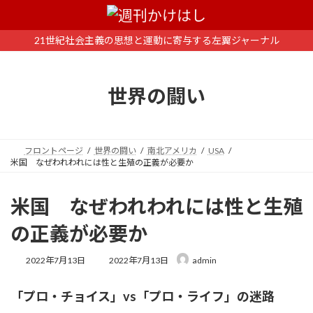
コ
ナ
ン
ビ
テ
ゲ
21世紀社会主義の思想と運動に寄与する左翼ジャーナル
ン
ー
ツ
シ
へ
ョ
世界の闘い
ス
ン
キ
に
ッ
移
プ
動
フロントページ
世界の闘い
南北アメリカ
USA
米国 なぜわれわれには性と生殖の正義が必要か
米国 なぜわれわれには性と生殖
の正義が必要か
最
2022年7月13日
2022年7月13日
admin
終
更
「プロ・チョイス」vs「プロ・ライフ」の迷路
新
日