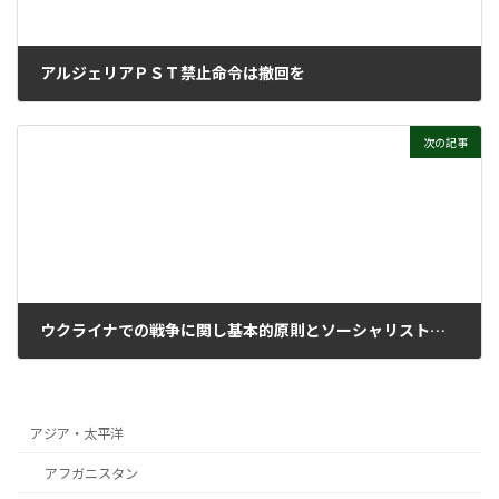
アルジェリアＰＳＴ禁止命令は撤回を
2022年7月6日
次の記事
ウクライナでの戦争に関し基本的原則とソーシャリスト・アクション（ＳＡ）について
2022年7月13日
アジア・太平洋
アフガニスタン