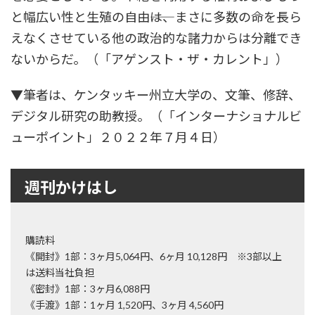
と幅広い性と生殖の自由――は、まさに多数の命を長ら
えなくさせている他の政治的な諸力からは分離でき
ないからだ。（「アゲンスト・ザ・カレント」）
▼筆者は、ケンタッキー州立大学の、文筆、修辞、
デジタル研究の助教授。（「インターナショナルビ
ューポイント」２０２２年７月４日）
週刊かけはし
購読料
《開封》1部：3ヶ月5,064円、6ヶ月 10,128円 ※3部以上
は送料当社負担
《密封》1部：3ヶ月6,088円
《手渡》1部：1ヶ月 1,520円、3ヶ月 4,560円