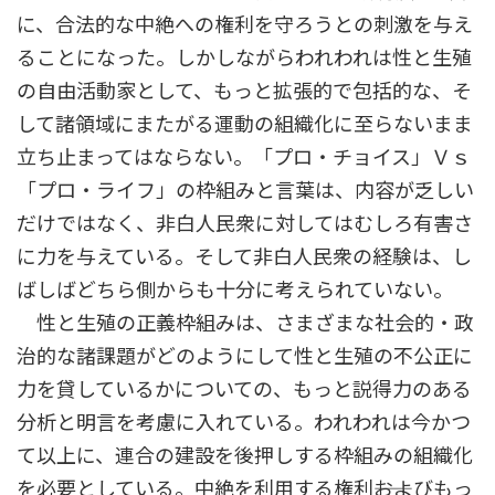
に、合法的な中絶への権利を守ろうとの刺激を与え
ることになった。しかしながらわれわれは性と生殖
の自由活動家として、もっと拡張的で包括的な、そ
して諸領域にまたがる運動の組織化に至らないまま
立ち止まってはならない。「プロ・チョイス」Ｖｓ
「プロ・ライフ」の枠組みと言葉は、内容が乏しい
だけではなく、非白人民衆に対してはむしろ有害さ
に力を与えている。そして非白人民衆の経験は、し
ばしばどちら側からも十分に考えられていない。
性と生殖の正義枠組みは、さまざまな社会的・政
治的な諸課題がどのようにして性と生殖の不公正に
力を貸しているかについての、もっと説得力のある
分析と明言を考慮に入れている。われわれは今かつ
て以上に、連合の建設を後押しする枠組みの組織化
を必要としている。中絶を利用する権利――およびもっ