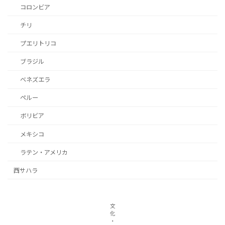
コロンビア
チリ
プエリトリコ
ブラジル
ベネズエラ
ペルー
ボリビア
メキシコ
ラテン・アメリカ
西サハラ
文
化
・