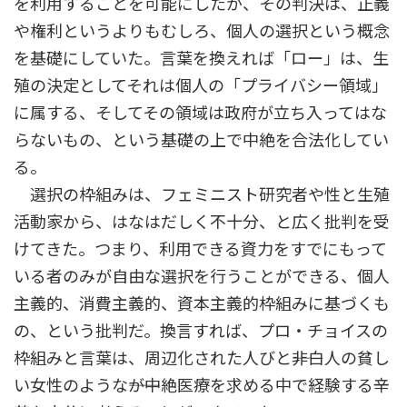
を利用することを可能にしたが、その判決は、正義
や権利というよりもむしろ、個人の選択という概念
を基礎にしていた。言葉を換えれば「ロー」は、生
殖の決定としてそれは個人の「プライバシー領域」
に属する、そしてその領域は政府が立ち入ってはな
らないもの、という基礎の上で中絶を合法化してい
る。
選択の枠組みは、フェミニスト研究者や性と生殖
活動家から、はなはだしく不十分、と広く批判を受
けてきた。つまり、利用できる資力をすでにもって
いる者のみが自由な選択を行うことができる、個人
主義的、消費主義的、資本主義的枠組みに基づくも
の、という批判だ。換言すれば、プロ・チョイスの
枠組みと言葉は、周辺化された人びと――非白人の貧し
い女性のような――が中絶医療を求める中で経験する辛