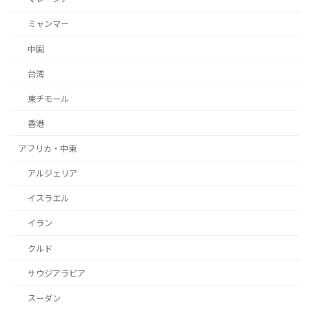
ミャンマー
中国
台湾
東チモール
香港
アフリカ・中東
アルジェリア
イスラエル
イラン
クルド
サウジアラビア
スーダン