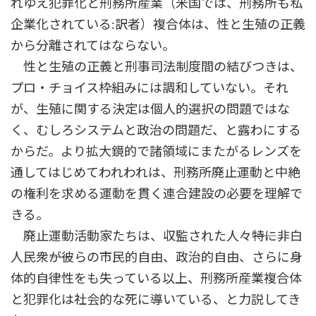
れゆえ犯罪化と刑務所産業（米国では、刑務所も私
企業化されている:訳者）複合体は、性と生殖の正義
から分離されてはならない。
性と生殖の正義と刑事司法制度間の結びつきは、
プロ・チョイス枠組みには調和していない。それ
が、生殖に関する決定は個人的選択の問題ではな
く、むしろシステムと政治の問題だ、と露わにする
からだ。より拡大鏡的で諸領域にまたがるレンズを
通してはじめてわれわれは、刑務所廃止運動と中絶
の権利を求める運動を貫く連合建設の必要を理解で
きる。
廃止運動活動家たちは、収監された人々――特に非白
人民衆――が彼らの市民的自由、政治的自由、さらに身
体的自律性をも失っている以上、刑務所産業複合体
と犯罪化は社会的な死に導いている、と力説してき