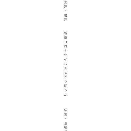
批
評
・
書
評
新
型
コ
ロ
ナ
ウ
イ
ル
ス
と
ど
う
闘
う
か
学
習
・
連
続