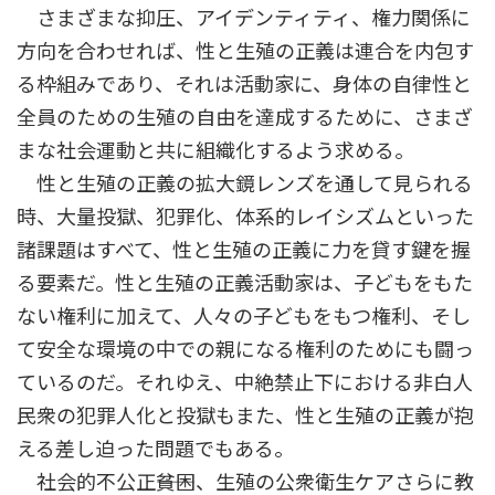
さまざまな抑圧、アイデンティティ、権力関係に
方向を合わせれば、性と生殖の正義は連合を内包す
る枠組みであり、それは活動家に、身体の自律性と
全員のための生殖の自由を達成するために、さまざ
まな社会運動と共に組織化するよう求める。
性と生殖の正義の拡大鏡レンズを通して見られる
時、大量投獄、犯罪化、体系的レイシズムといった
諸課題はすべて、性と生殖の正義に力を貸す鍵を握
る要素だ。性と生殖の正義活動家は、子どもをもた
ない権利に加えて、人々の子どもをもつ権利、そし
て安全な環境の中での親になる権利のためにも闘っ
ているのだ。それゆえ、中絶禁止下における非白人
民衆の犯罪人化と投獄もまた、性と生殖の正義が抱
える差し迫った問題でもある。
社会的不公正――貧困、生殖の公衆衛生ケアさらに教