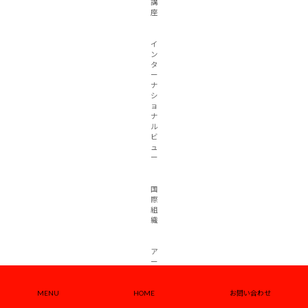
講
座
イ
ン
タ
ー
ナ
シ
ョ
ナ
ル
ビ
ュ
ー
国
際
組
織
ア
ー
カ
イ
MENU
HOME
お問い合わせ
ブ
ギ