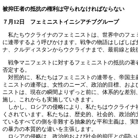
更
被抑圧者の抵抗の権利は守られなければならない
新
日
７月12日 フェミニストイニシアチブグループ
時
:
私たちウクライナのフェミニストは、世界中のフェミ
に連帯するよう呼びかけます。戦争の物語はしばしば
ナ、クルディスタンからウクライナまで、最前線と銃
戦争マニフェストに対するフェミニストの抵抗の著者
否定する。
対照的に、私たちはフェミニストの連帯を、帝国主義
ミニストの連帯は、女性のニーズ、政治的目標、およ
ニストは、現在の瞬間よりずっと前に、体系的な差別
施し、これからも実施していきます。
しかし、ロシアの侵略により、私たちはウクライナ社
くされています。私たちは、歴史的、社会的、政治的
ているすべての側を非難する抽象的な平和主義は、実
の暴力の本質的な違いを主張します。
ロシアの侵略は、政治的および社会的抑圧との闘いに