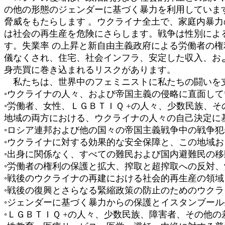
の他の形態のジェンダーに基づく暴力を利用しています
脅威をもたらします 。ウクライナ全土で、家庭内暴
は社会の再生産を危険にさらします。戦争は性別によ
す。失業率 の上昇と新自由主義政府による労働者の
儀なくされ、住宅、社会インフラ、安定した収入、お
身売買に巻き込まれるリスクがあります。
私たちは、世界中のフェミニストに私たちの闘いを
◦ウクライナの人々、および帝国主義の侵略に直面し
◦労働者、女性、ＬＧＢＴＩＱ +の人々、少数民族、
地域の両方における、ウクライナの人々の自己決定に
◦ロシア連邦および他の国々の帝国主義戦争中の戦争
◦ウクライナに対する効果的な安全保障と、この地域
◦出身に関係なく、すべての難民および国内避難民の
◦労働者の権利の保護と拡大、搾取と超搾取への反対
◦戦後のウクライナの再建における社会的再生産の領
◦戦後の復興とさらなる緊縮政策の防止のためのウク
◦ジェンダーに基づく暴力からの保護とイスタンブー
◦ＬＧＢＴＩＱ +の人々、少数民族、障害者、その他