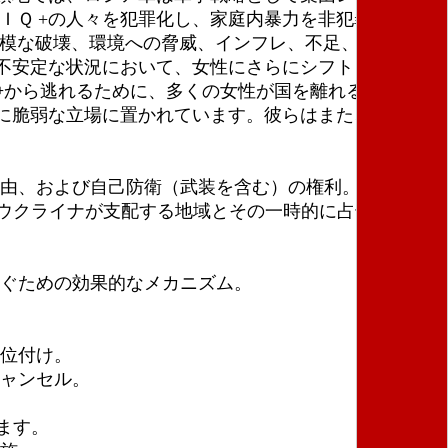
ＩＱ +の人々を犯罪化し、家庭内暴力を非犯罪化する
規模な破壊、環境への脅威、インフレ、不足、人口移動
不安定な状況において、女性にさらにシフトさせま
争から逃れるために、多くの女性が国を離れることを余
に脆弱な立場に置かれています。彼らはまた、性的人
自由、および自己防衛（武装を含む）の権利。
、ウクライナが支配する地域とその一時的に占領された
防ぐための効果的なメカニズム。
順位付け。
キャンセル。
ます。