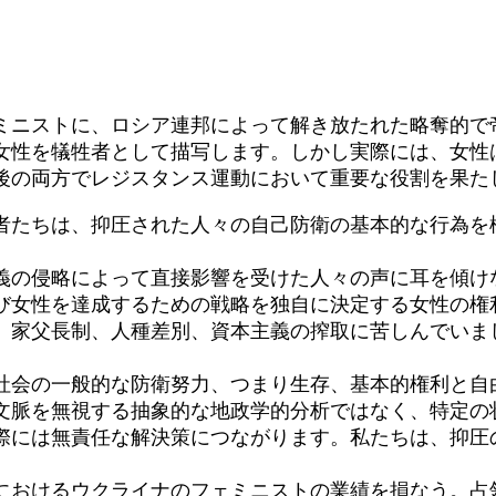
ニストに、ロシア連邦によって解き放たれた略奪的で
女性を犠牲者として描写します。しかし実際には、女性
後の両方でレジスタンス運動において重要な役割を果た
たちは、抑圧された人々の自己防衛の基本的な行為を
の侵略によって直接影響を受けた人々の声に耳を傾け
び女性を達成するための戦略を独自に決定する女性の権
、家父長制、人種差別、資本主義の搾取に苦しんでいま
会の一般的な防衛努力、つまり生存、基本的権利と自
文脈を無視する抽象的な地政学的分析ではなく、特定の
際には無責任な解決策につながります。私たちは、抑圧
おけるウクライナのフェミニストの業績を損なう。占