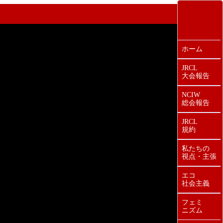
ホーム
JRCL
大会報告
NCIW
総会報告
JRCL
規約
私たちの
視点・主張
エコ
社会主義
フェミ
ニズム