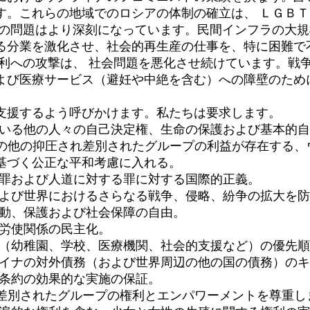
。これらの地域でのロシアの体制の確立は、 ＬＧＢＴ
力の問題はより深刻になっています。民間インフラの大
る分業を激化させ、社会的再生産の仕事を、特に困難で
権利への攻撃は、 社会問題を悪化させ続けています。戦
よび医療サービス（避妊や中絶を含む）への障壁のため
支援するよう呼びかけます。私たちは要求します。
ている他の人々の自己決定権、生命の保護および基本的
その他の抑圧され差別されたグループの利益が存在する
基づく公正な平和考慮に入れる。
犯罪および人道に対する罪に対する国際的正義。
および世界におけるさらなる戦争、侵略、紛争の拡大を
移動、保護および社会保障の自由。
、労使関係の民主化。
域（幼稚園、学校、医療機関、社会的支援など）の優先
ライナの対外債務（および世界周辺の他の国の債務）の
ル条約の効果的な実施の保証。
の差別されたグループの権利とエンパワーメントを尊重し