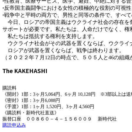
◦性教育、医療サービス、医学、避妊、中絶に対する
◦反帝国主義闘争における女性の積極的な役割の可視
◦戦争中と平時の両方で、男性と同等の条件で、すべ
今日、ロシアの帝国主義はウクライナ社会の存在を脅
サポートが必要です。私たちは、人命だけでなく、権
私たちは抵抗する権利を支持します。
ウクライナ社会がその武器を置くならば、ウクライ
ロシアが武器を置くならば、戦争は終わります。
（２０２２年７月12日の時点で、５０５人と46の組
The KAKEHASHI
購読料
《開封》1部：3ヶ月5,064円、6ヶ月 10,128円 ※3部以上
《密封》1部：3ヶ月6,088円
《手渡》1部：1ヶ月 1,520円、3ヶ月 4,560円
《購読料・新時代社直送》
振替口座 ００８６０－４－１５６００９ 新時代社
購読申込み