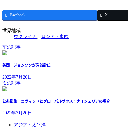
Facebook
X
世界地域
ウクライナ
、
ロシア・東欧
前の記事
英国 ジョンソンが党首辞任
2022年7月20日
次の記事
公衆衛生 コヴィッドとグローバルサウス：ナイジェリアの場合
2022年7月20日
アジア・太平洋