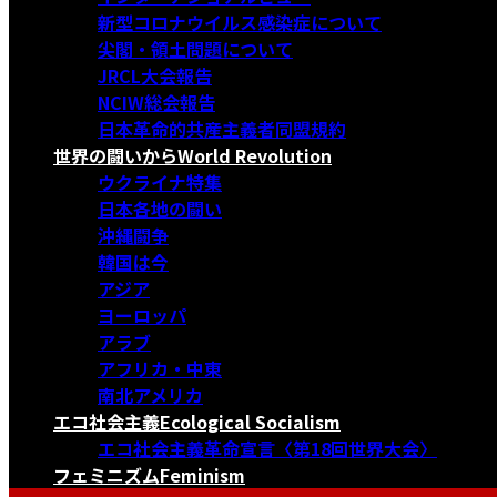
新型コロナウイルス感染症について
尖閣・領土問題について
JRCL大会報告
NCIW総会報告
日本革命的共産主義者同盟規約
世界の闘いから
World Revolution
ウクライナ特集
日本各地の闘い
沖縄闘争
韓国は今
アジア
ヨーロッパ
アラブ
アフリカ・中東
南北アメリカ
エコ社会主義
Ecological Socialism
エコ社会主義革命宣言〈第18回世界大会〉
フェミニズム
Feminism