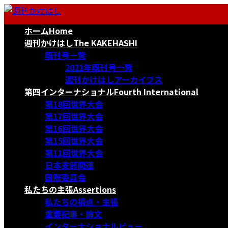
コ
ナ
ン
ビ
ホーム
Home
テ
ゲ
ン
ー
週刊かけはし
The KAKEHASHI
ツ
シ
既刊号一覧
へ
ョ
2021年既刊号一覧
ス
ン
週刊かけはしアーカイブス
キ
に
第四インターナショナル
Fourth International
ッ
移
第18回世界大会
プ
動
第17回世界大会
第16回世界大会
第15回世界大会
第11回世界大会
日本支部関連
国際委員会
私たちの主張
Assertions
私たちの視点・主張
重要記事・論文
インターナショナルビュー