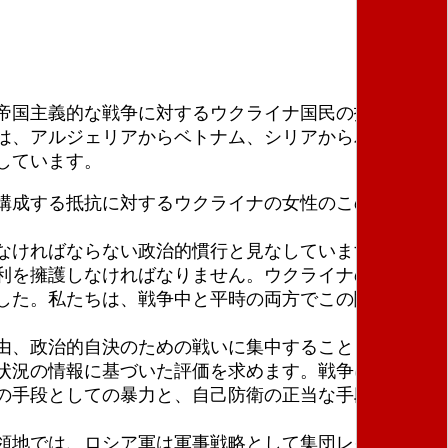
帝国主義的な戦争に対するウクライナ国民の抵抗運動
は、アルジェリアからベトナム、シリアからパレスチ
しています。
構成する抵抗に対するウクライナの女性のこの権利を
なければならない政治的慣行と見なしています。フェ
利を擁護しなければなりません。ウクライナのフェミ
した。私たちは、戦争中と平時の両方でこの闘争を実
由、政治的自決のための戦いに集中することを余儀な
状況の情報に基づいた評価を求めます。戦争に参加し
の手段としての暴力と、自己防衛の正当な手段として
領地では、ロシア軍は軍事戦略として集団レイプやそ