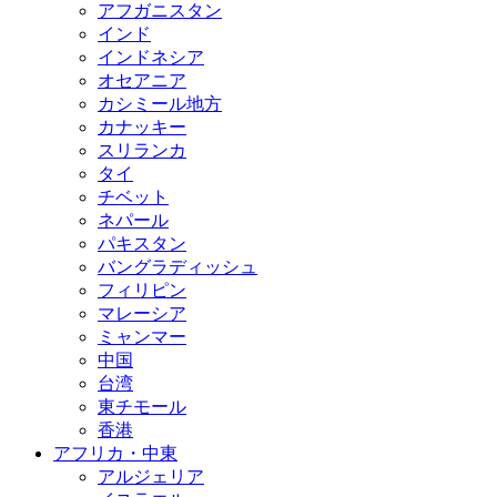
アフガニスタン
インド
インドネシア
オセアニア
カシミール地方
カナッキー
スリランカ
タイ
チベット
ネパール
パキスタン
バングラディッシュ
フィリピン
マレーシア
ミャンマー
中国
台湾
東チモール
香港
アフリカ・中東
アルジェリア