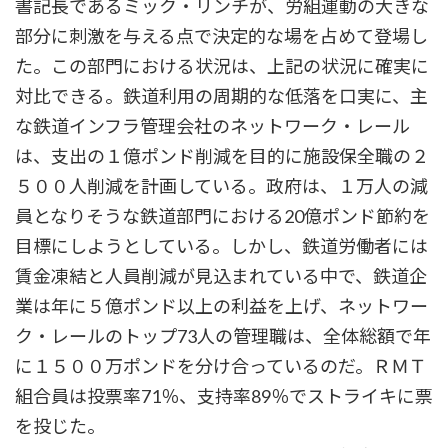
書記長であるミック・リンチが、労組運動の大きな
部分に刺激を与える点で決定的な場を占めて登場し
た。この部門における状況は、上記の状況に確実に
対比できる。鉄道利用の周期的な低落を口実に、主
な鉄道インフラ管理会社のネットワーク・レール
は、支出の１億ポンド削減を目的に施設保全職の２
５００人削減を計画している。政府は、１万人の減
員となりそうな鉄道部門における20億ポンド節約を
目標にしようとしている。しかし、鉄道労働者には
賃金凍結と人員削減が見込まれている中で、鉄道企
業は年に５億ポンド以上の利益を上げ、ネットワー
ク・レールのトップ73人の管理職は、全体総額で年
に１５００万ポンドを分け合っているのだ。ＲＭＴ
組合員は投票率71％、支持率89％でストライキに票
を投じた。