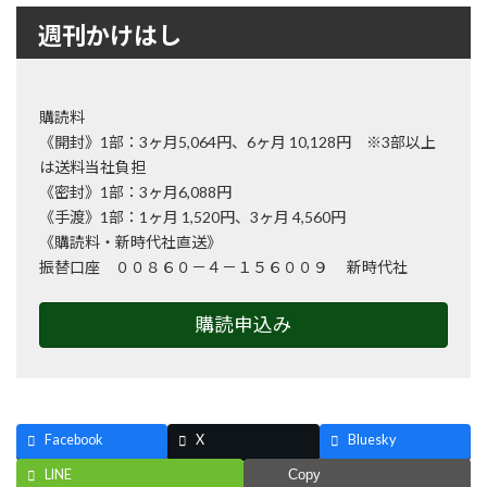
週刊かけはし
購読料
《開封》1部：3ヶ月5,064円、6ヶ月 10,128円 ※3部以上
は送料当社負担
《密封》1部：3ヶ月6,088円
《手渡》1部：1ヶ月 1,520円、3ヶ月 4,560円
《購読料・新時代社直送》
振替口座 ００８６０－４－１５６００９ 新時代社
購読申込み
Facebook
X
Bluesky
LINE
Copy