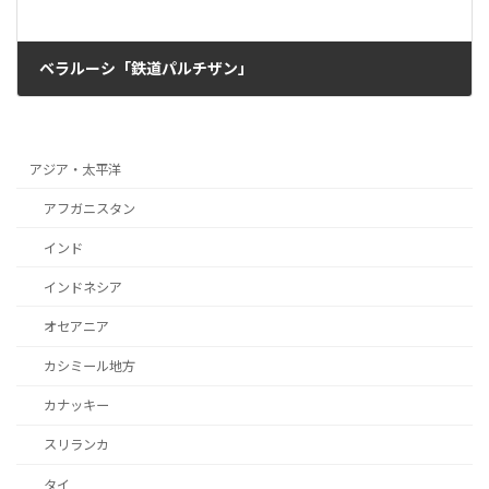
ベラルーシ「鉄道パルチザン」
2022年8月18日
アジア・太平洋
アフガニスタン
インド
インドネシア
オセアニア
カシミール地方
カナッキー
スリランカ
タイ