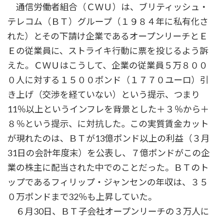
通信労働者組合（ＣＷＵ）は、ブリティッシュ・
テレコム（ＢＴ）グループ（１９８４年に私有化さ
れた）とその下請け企業であるオープンリーチとＥ
Ｅの従業員に、ストライキ行動に票を投じるよう訴
えた。ＣＷＵはこうして、企業の従業員５万８００
０人に対する１５００ポンド（１７７０ユーロ）引
き上げ（交渉を経ていない）という提示、つまり
11％以上というインフレを背景とした＋３％から＋
８％という提示、に対抗した。この実質賃金カット
が現れたのは、ＢＴが13億ポンド以上の利益（３月
31日の会計年度末）を公表し、７億ポンドがこの企
業の株主に配当された中でのことだった。ＢＴのト
ップであるフィリップ・ジャンセンの年収は、３５
０万ポンドまで32％も上昇していた。
６月30日、ＢＴ子会社オープンリーチの３万人に