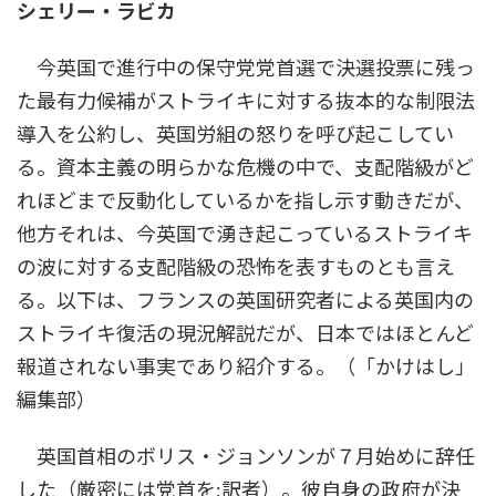
シェリー・ラビカ
今英国で進行中の保守党党首選で決選投票に残っ
た最有力候補がストライキに対する抜本的な制限法
導入を公約し、英国労組の怒りを呼び起こしてい
る。資本主義の明らかな危機の中で、支配階級がど
れほどまで反動化しているかを指し示す動きだが、
他方それは、今英国で湧き起こっているストライキ
の波に対する支配階級の恐怖を表すものとも言え
る。以下は、フランスの英国研究者による英国内の
ストライキ復活の現況解説だが、日本ではほとんど
報道されない事実であり紹介する。（「かけはし」
編集部）
英国首相のボリス・ジョンソンが７月始めに辞任
した（厳密には党首を:訳者）。彼自身の政府が決