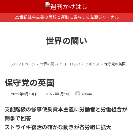
コ
ナ
ン
ビ
テ
ゲ
21世紀社会主義の思想と運動に寄与する左翼ジャーナル
ン
ー
ツ
シ
へ
ョ
世界の闘い
ス
ン
キ
に
ッ
移
プ
動
フロントページ
世界の闘い
ヨーロッパ
イギリス
保守党の英国
保守党の英国
最
2022年8月18日
2022年8月18日
admin
終
更
支配階級の惨事便乗資本主義に労働者と労働組合が
新
日
闘争で回答
時
:
ストライキ復活の確かな動きが各労組に拡大