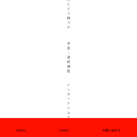
と
ど
う
闘
う
か
学
習
・
連
続
講
座
イ
ン
タ
ー
ナ
シ
ョ
ナ
ル
ビ
MENU
HOME
お問い合わせ
ュ
ー