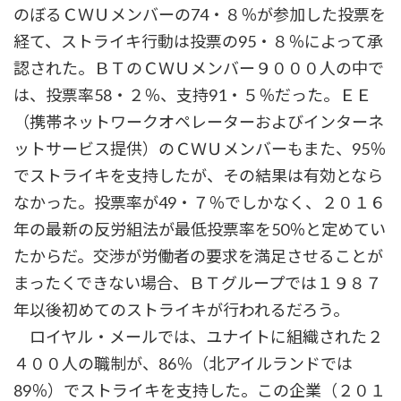
のぼるＣＷＵメンバーの74・８％が参加した投票を
経て、ストライキ行動は投票の95・８％によって承
認された。ＢＴのＣＷＵメンバー９０００人の中で
は、投票率58・２％、支持91・５％だった。ＥＥ
（携帯ネットワークオペレーターおよびインターネ
ットサービス提供）のＣＷＵメンバーもまた、95％
でストライキを支持したが、その結果は有効となら
なかった。投票率が49・７％でしかなく、２０１６
年の最新の反労組法が最低投票率を50％と定めてい
たからだ。交渉が労働者の要求を満足させることが
まったくできない場合、ＢＴグループでは１９８７
年以後初めてのストライキが行われるだろう。
ロイヤル・メールでは、ユナイトに組織された２
４００人の職制が、86％（北アイルランドでは
89％）でストライキを支持した。この企業（２０１