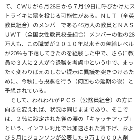
て、ＣＷＵが６月28日から７月19日に呼びかけたス
トライキに票を投じる可能性がある。ＮＵＴ（全英
教員組合）のメンバーである45万人の教員とＮＡＳ
ＵＷＴ（全国女性教員校長組合）メンバーの他の28
万人も、この職業が２０１０年以来その俸給レベル
が20％も下落してきたのを経験した中で、さらに教
員の３人に２人が今退職を考慮中という中で、まっ
たく変わりばえのしない提示に異議を突きつけるた
めに、今秋にも投票を行う（何回もの延期の後）と
予想されている。
そして、われわれがＰＣＳ（公務員組合）の方に
向きを変えれば、状況は同じままであり、そこで
は、２％に設定された雀の涙の「キャッチアップ」
という、インフレ対比では加速された賃下げ、およ
び５月にジョンソンが公表した９万１０００人削