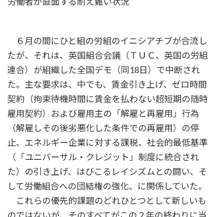
労働者が直面する耐え難い状況
６月の間にひと組の労組のイニシアチブが合流し
たが、それは、英国組合会議（ＴＵＣ、英国の労組
連合）が組織した全国デモ（同18日）で中断され
た。主な要求は、中でも、賃金引き上げ、ゼロ時間
契約（拘束待機時間に賃金を払わない超短期の随時
雇用契約）および雇用主の「解雇と再雇用」行為
（解雇しその後劣悪化した条件での再雇用）の停
止、エネルギー企業に対する課税、社会的最低基準
（「ユニバーサル・クレジット」制度に統合され
た）の引き上げ、はびこるレイシズムとの闘い、そ
して労働組合への団結権の強化、に関係していた。
これらの優先的課題のどれひとつとして新しいも
のではないが、そのすべてがこの２年の終わりに当