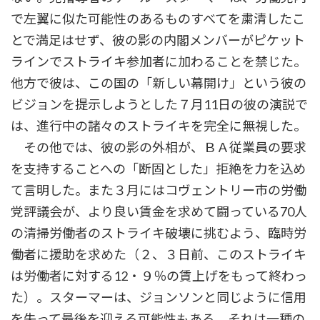
で左翼に似た可能性のあるものすべてを粛清したこ
とで満足はせず、彼の影の内閣メンバーがピケット
ラインでストライキ参加者に加わることを禁じた。
他方で彼は、この国の「新しい幕開け」という彼の
ビジョンを提示しようとした７月11日の彼の演説で
は、進行中の諸々のストライキを完全に無視した。
その他では、彼の影の外相が、ＢＡ従業員の要求
を支持することへの「断固とした」拒絶を力を込め
て言明した。また３月にはコヴェントリー市の労働
党評議会が、より良い賃金を求めて闘っている70人
の清掃労働者のストライキ破壊に挑むよう、臨時労
働者に援助を求めた（２、３日前、このストライキ
は労働者に対する12・９％の賃上げをもって終わっ
た）。スターマーは、ジョンソンと同じように信用
を失って最後を迎える可能性もある。それは一種の