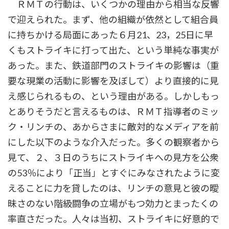
ＲＭＴの行動は、いくつかの理由から相当な反響
で迎えられた。まず、他の組織が依然として組合員
に持ちかける局面にあった６月21、23，25日に早
くもストライキに打って出た、という単純な事実が
あった。また、鉄道部門のストライキの影響は（重
要な現業の活動に影響を及ぼして）より直接的に見
え感じられるもの、という理由がある。しかしもっ
とありそうだと言えるものは、ＲＭＴ指導者のミッ
ク・リンチの、あからさまに敵対的なメディアを前
にした以下のような介入だった。多くの観察者から
見て、２、３日のうちにストライキへの見方を公衆
の53％により「正当」とすぐにみなされたように変
えることに力を貸したのは、リンチの意見と彼の曖
昧さのない階級闘争の立場がもつ効力とまったくの
率直さだった。人々は当初、ストライキに好意的で