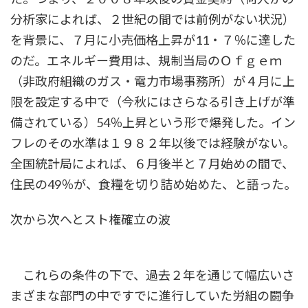
分析家によれば、２世紀の間では前例がない状況）
を背景に、７月に小売価格上昇が11・７％に達した
のだ。エネルギー費用は、規制当局のＯｆｇｅｍ
（非政府組織のガス・電力市場事務所）が４月に上
限を設定する中で（今秋にはさらなる引き上げが準
備されている）54％上昇という形で爆発した。イン
フレのその水準は１９８２年以後では経験がない。
全国統計局によれば、６月後半と７月始めの間で、
住民の49％が、食糧を切り詰め始めた、と語った。
次から次へとスト権確立の波
これらの条件の下で、過去２年を通じて幅広いさ
まざまな部門の中ですでに進行していた労組の闘争