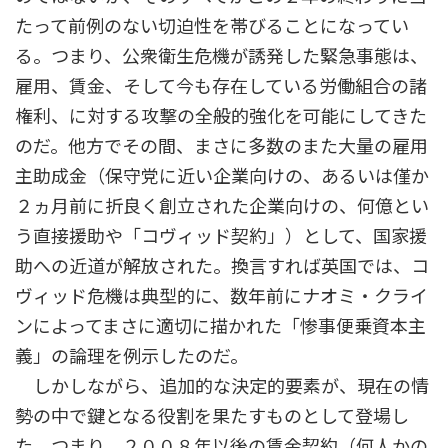
たって前例のない切迫性を帯びることになってい
る。つまり、公衆衛生危機が誘発した緊急事態は、
雇用、賃金、そして今も存在している労働組合の諸
権利、に対する攻撃の全般的強化を可能にしてきた
のだ。他方でその間、まさに多数のまた大量の雇用
主助成金（保守党に近い企業向けの、あるいは僅か
２ヵ月前に折良く創立された企業向けの、何億とい
う直接援助や「コヴィッド契約」）として、国家援
助への近道が解放された。換言すれば英国では、コ
ヴィッド危機は典型的に、数年前にナオミ・クライ
ンによってまさに適切に描かれた「惨事便乗資本主
義」の論理を例示したのだ。
しかしながら、追加的な決定的要素が、現在の情
勢の中で鍵となる役割を果たすものとして登場し
た。つまり、２００８年以後の賃金契約（何人かの