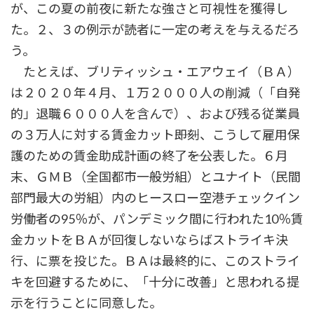
が、この夏の前夜に新たな強さと可視性を獲得し
た。２、３の例示が読者に一定の考えを与えるだろ
う。
たとえば、ブリティッシュ・エアウェイ（ＢＡ）
は２０２０年４月、１万２０００人の削減（「自発
的」退職６０００人を含んで）、および残る従業員
の３万人に対する賃金カット――即刻、こうして雇用保
護のための賃金助成計画の終了――を公表した。６月
末、ＧＭＢ（全国都市一般労組）とユナイト（民間
部門最大の労組）内のヒースロー空港チェックイン
労働者の95％が、パンデミック間に行われた10％賃
金カットをＢＡが回復しないならばストライキ決
行、に票を投じた。ＢＡは最終的に、このストライ
キを回避するために、「十分に改善」と思われる提
示を行うことに同意した。