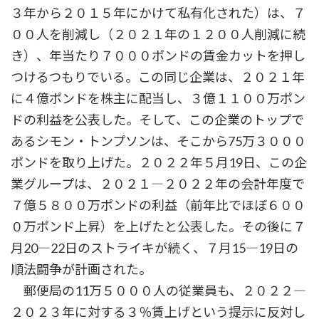
３年から２０１５年にかけて私有化された）は、７
００人を削減し（２０２１年の１２００人削減に続
き）、年当たり７０００ポンドの賃金カットを押し
つけるつもりでいる。この同じ企業は、２０２１年
に４億ポンドを株主に配当し、３億１１００万ポン
ドの利益を公表した。そして、この企業のトップで
あるシモン・トンプソンは、そこから75万３０００
ポンドを取り上げた。２０２２年５月19日、この企
業グループは、２０２１―２０２２年の会計年度で
７億５８００万ポンドの利益（前年比でほぼ６００
０万ポンド上昇）を上げたと公表した。その後に７
月20―22日のストライキが続く、７月15―19日の
順法闘争が計画された。
郵便局の11万５０００人の従業員も、２０２２―
２０２３年に対する３％賃上げという提示に反対し