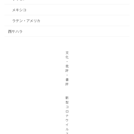
メキシコ
ラテン・アメリカ
西サハラ
文
化
・
批
評
・
書
評
新
型
コ
ロ
ナ
ウ
イ
ル
ス