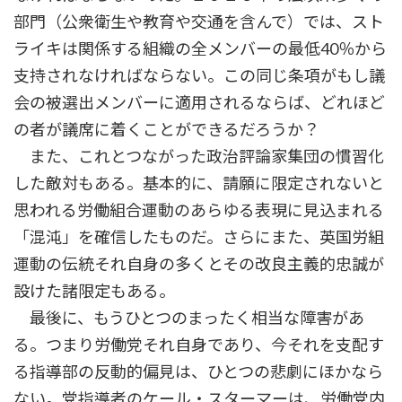
部門（公衆衛生や教育や交通を含んで）では、スト
ライキは関係する組織の全メンバーの最低40％から
支持されなければならない。この同じ条項がもし議
会の被選出メンバーに適用されるならば、どれほど
の者が議席に着くことができるだろうか？
また、これとつながった政治評論家集団の慣習化
した敵対もある。基本的に、請願に限定されないと
思われる労働組合運動のあらゆる表現に見込まれる
「混沌」を確信したものだ。さらにまた、英国労組
運動の伝統それ自身の多くとその改良主義的忠誠が
設けた諸限定もある。
最後に、もうひとつのまったく相当な障害があ
る。つまり労働党それ自身であり、今それを支配す
る指導部の反動的偏見は、ひとつの悲劇にほかなら
ない。党指導者のケール・スターマーは、労働党内