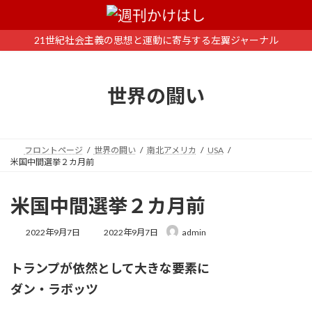
コ
ナ
ン
ビ
テ
ゲ
21世紀社会主義の思想と運動に寄与する左翼ジャーナル
ン
ー
ツ
シ
へ
ョ
世界の闘い
ス
ン
キ
に
ッ
移
プ
動
フロントページ
世界の闘い
南北アメリカ
USA
米国中間選挙２カ月前
米国中間選挙２カ月前
最
2022年9月7日
2022年9月7日
admin
終
更
トランプが依然として大きな要素に
新
日
ダン・ラボッツ
時
: