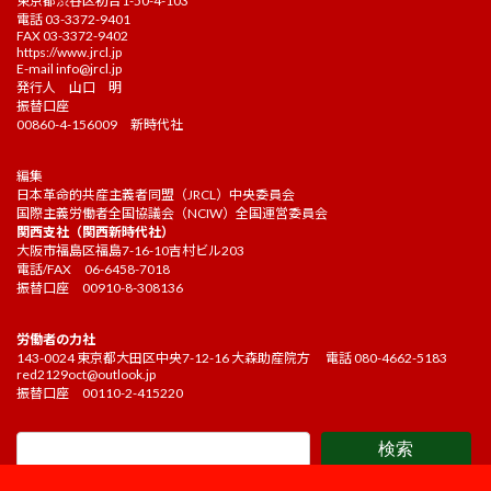
東京都渋谷区初台1-50-4-103
電話 03-3372-9401
FAX 03-3372-9402
https://www.jrcl.jp
E-mail
info@jrcl.jp
発行人 山口 明
振替口座
00860-4-156009 新時代社
編集
日本革命的共産主義者同盟（JRCL）中央委員会
国際主義労働者全国協議会（NCIW）全国運営委員会
関西支社（関西新時代社）
大阪市福島区福島7-16-10吉村ビル203
電話/FAX 06-6458-7018
振替口座 00910-8-308136
労働者の力社
143-0024 東京都大田区中央7-12-16 大森助産院方 電話 080-4662-5183
red2129oct@outlook.jp
振替口座 00110-2-415220
検索