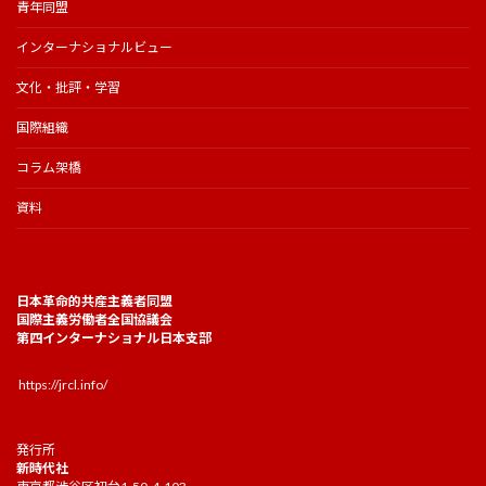
青年同盟
インターナショナルビュー
文化・批評・学習
国際組織
コラム架橋
資料
日本革命的共産主義者同盟
国際主義労働者全国協議会
第四インターナショナル日本支部
https://jrcl.info/
発行所
新時代社