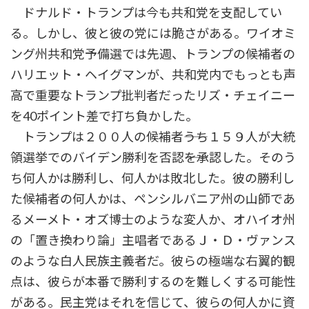
ドナルド・トランプは今も共和党を支配してい
る。しかし、彼と彼の党には脆さがある。ワイオミ
ング州共和党予備選では先週、トランプの候補者の
ハリエット・ヘイグマンが、共和党内でもっとも声
高で重要なトランプ批判者だったリズ・チェイニー
を40ポイント差で打ち負かした。
トランプは２００人の候補者――うち１５９人が大統
領選挙でのバイデン勝利を否認――を承認した。そのう
ち何人かは勝利し、何人かは敗北した。彼の勝利し
た候補者の何人かは、ペンシルバニア州の山師であ
るメーメト・オズ博士のような変人か、オハイオ州
の「置き換わり論」主唱者であるＪ・Ｄ・ヴァンス
のような白人民族主義者だ。彼らの極端な右翼的観
点は、彼らが本番で勝利するのを難しくする可能性
がある。民主党はそれを信じて、彼らの何人かに資