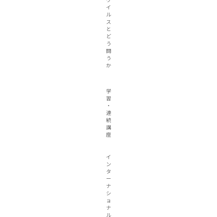
ウ
イ
ル
ス
と
ど
う
闘
う
か
学
習
・
連
続
講
座
イ
ン
タ
ー
ナ
シ
ョ
ナ
ル