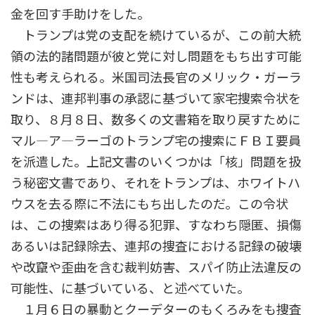
金を回す手助けをした。
トランプは党の支配を続けているが、この前大統
領の法的諸問題が彼と党に対し問題をもち出す可能
性も考えられる。米国司法長官のメリック・ガーラ
ンドは、連邦判事の承認に基づいて家宅捜索令状を
取り、８月８日、数多くの文書箱を取り戻すために
マル―ア―ラーゴのトランプ宅の捜索にＦＢＩ要員
を派遣した。上記文書のいくつかは「核」問題を扱
う秘密文書であり、それをトランプは、ホワイトハ
ウスを去る際に不法にもち出したのだ。この令状
は、この捜索はあり得る犯罪、すなわち隠匿、損傷
あるいは記録除去、連邦の捜査における記録の破壊
や改竄や歪曲を含む裁判妨害、スパイ防止法違反の
可能性、に基づいている、と述べていた。
１月６日の暴動とクーデターのもくろみをも捜査