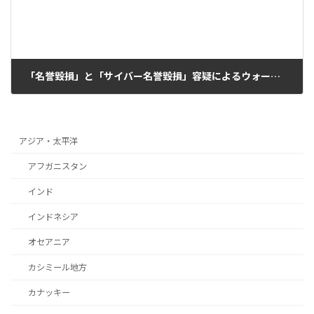
「名誉毀損」と「サイバー名誉毀損」容疑によるウォールデン・ベロー訴追の最終的取り消しを
2022年9月7日
アジア・太平洋
アフガニスタン
インド
インドネシア
オセアニア
カシミール地方
カナッキー