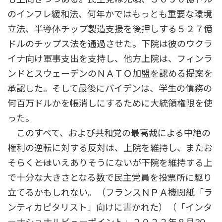
のインフレ緩和法、何年かではもっとも重要な環境
立法、半導体チップ製造支援を後押しする５２７億
ドルのチップス法を通過させた。下院は彼のウクラ
イナ向け軍事支出を支持し、他方上院は、フィンラ
ンドとスウェーデンのＮＡＴＯ加盟を認める提案を
承認した。そして最後にバイデンは、学生の債務の
何百万ドルかを帳消しにするために大統領権限を使
った。
このすべて、および共和党の最高裁による中絶の
権利の逆転に対する反対は、上院を維持し、またお
そらく――とはいえありそうにないが――下院を維持する上
で十分な大きさとなる数で民主党員を投票所に駆り
立てるかもしれない。（フランスＮＰＡ機関紙「ラ
ンティカピタリスト」向けに書かれた）（「インタ