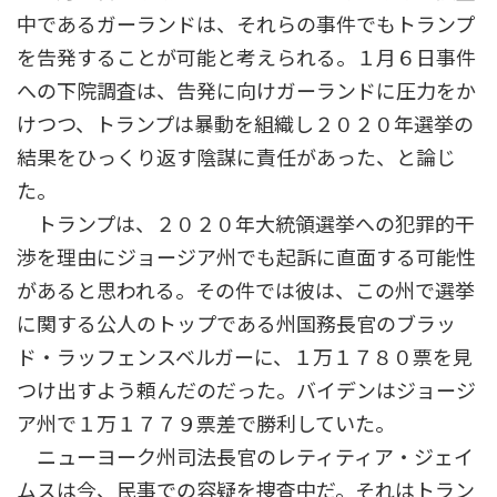
中であるガーランドは、それらの事件でもトランプ
を告発することが可能と考えられる。１月６日事件
への下院調査は、告発に向けガーランドに圧力をか
けつつ、トランプは暴動を組織し２０２０年選挙の
結果をひっくり返す陰謀に責任があった、と論じ
た。
トランプは、２０２０年大統領選挙への犯罪的干
渉を理由にジョージア州でも起訴に直面する可能性
があると思われる。その件では彼は、この州で選挙
に関する公人のトップである州国務長官のブラッ
ド・ラッフェンスベルガーに、１万１７８０票を見
つけ出すよう頼んだのだった。バイデンはジョージ
ア州で１万１７７９票差で勝利していた。
ニューヨーク州司法長官のレティティア・ジェイ
ムスは今、民事での容疑を捜査中だ。それはトラン