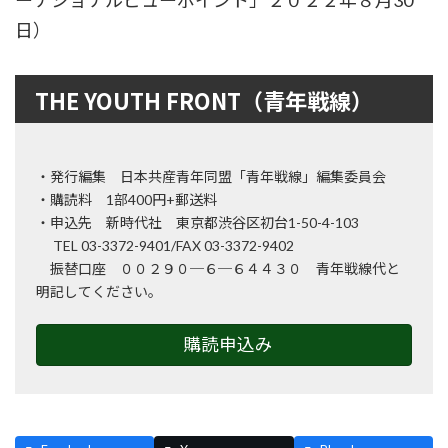
ーナショナルビューポイント」２０２２年８月30
日）
THE YOUTH FRONT（青年戦線）
・発行編集 日本共産青年同盟「青年戦線」編集委員会
・購読料 1部400円+郵送料
・申込先 新時代社 東京都渋谷区初台1-50-4-103
TEL 03-3372-9401/FAX 03-3372-9402
振替口座 ００２９０─６─６４４３０ 青年戦線代と
明記してください。
購読申込み