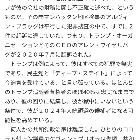
プが彼の会社の財務に関し不正確に述べた、という
ものだ。その間マンハッタン地区検事のアルヴィ
ン・ブラッグは平行した犯罪捜査の中で、すでに２
件の起訴に達していた。つまり、トランプ・オーガ
ニゼーションとそのＣＥＯのアレン・ワイゼルバー
グが２０２０年７月に起訴された。
トランプは例によって、彼はすべての犯罪で無実
であり、民主党と「ディープ・ステイト」によって
今迫害を受けている、と言い張っている。ほとんど
のトランプ追随者――有権者のほぼ40％――は忠実なままで
あり、彼の回りに結集し、彼が獄中にいないという
条件で、彼が２０２４年大統領選の候補者になる可
能性を高めている。
何人かの共和党政治家は離反した。ひとりのコロ
ラド州上院議員のケヴィン・プリオラは先頃、共和