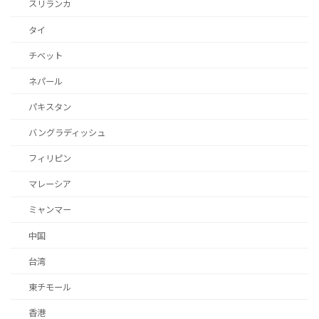
スリランカ
タイ
チベット
ネパール
パキスタン
バングラディッシュ
フィリピン
マレーシア
ミャンマー
中国
台湾
東チモール
香港