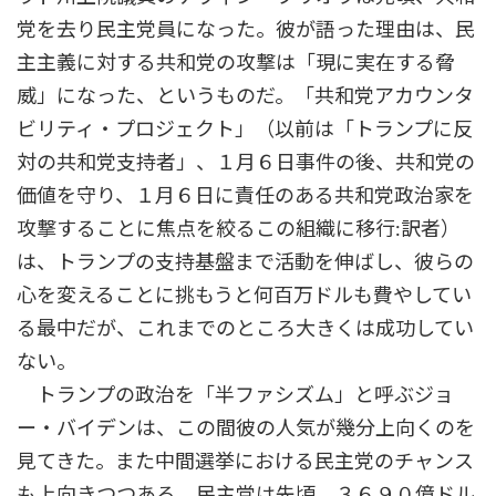
党を去り民主党員になった。彼が語った理由は、民
主主義に対する共和党の攻撃は「現に実在する脅
威」になった、というものだ。「共和党アカウンタ
ビリティ・プロジェクト」（以前は「トランプに反
対の共和党支持者」、１月６日事件の後、共和党の
価値を守り、１月６日に責任のある共和党政治家を
攻撃することに焦点を絞るこの組織に移行:訳者）
は、トランプの支持基盤まで活動を伸ばし、彼らの
心を変えることに挑もうと何百万ドルも費やしてい
る最中だが、これまでのところ大きくは成功してい
ない。
トランプの政治を「半ファシズム」と呼ぶジョ
ー・バイデンは、この間彼の人気が幾分上向くのを
見てきた。また中間選挙における民主党のチャンス
も上向きつつある。民主党は先頃、３６９０億ドル