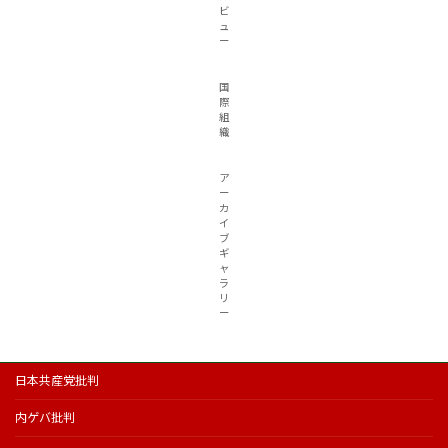
ビ
ュ
ー
国
際
組
織
ア
ー
カ
イ
ブ
ギ
ャ
ラ
リ
ー
日本共産党批判
内ゲバ批判