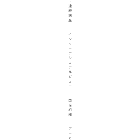
・
連
続
講
座
イ
ン
タ
ー
ナ
シ
ョ
ナ
ル
ビ
ュ
ー
国
際
組
織
ア
ー
カ