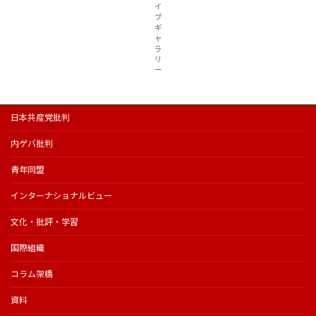
イ
ブ
ギ
ャ
ラ
リ
ー
日本共産党批判
内ゲバ批判
青年同盟
インターナショナルビュー
文化・批評・学習
国際組織
コラム架橋
資料