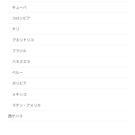
キューバ
コロンビア
チリ
プエリトリコ
ブラジル
ベネズエラ
ペルー
ボリビア
メキシコ
ラテン・アメリカ
西サハラ