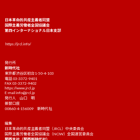
日本革命的共産主義者同盟
国際主義労働者全国協議会
第四インターナショナル日本支部
https://jrcl.info/
発行所
新時代社
東京都渋谷区初台1-50-4-103
電話 03-3372-9401
FAX 03-3372-9402
https://www.jrcl.jp
E-mail
info@jrcl.jp
発行人 山口 明
振替口座
00860-4-156009 新時代社
編集
日本革命的共産主義者同盟（JRCL）中央委員会
国際主義労働者全国協議会（NCIW）全国運営委員会
関西支社（関西新時代社）