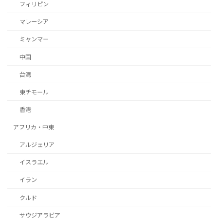
フィリピン
マレーシア
ミャンマー
中国
台湾
東チモール
香港
アフリカ・中東
アルジェリア
イスラエル
イラン
クルド
サウジアラビア