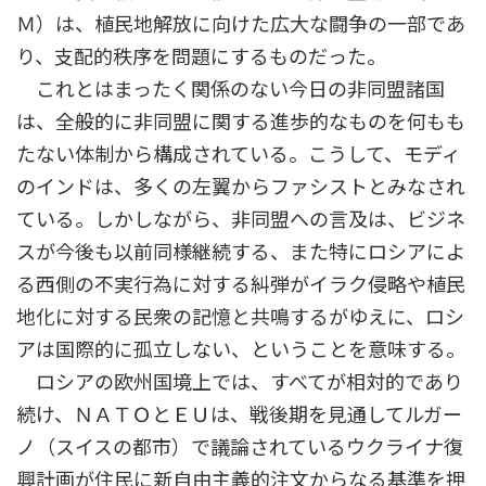
Ｍ）は、植民地解放に向けた広大な闘争の一部であ
り、支配的秩序を問題にするものだった。
これとはまったく関係のない今日の非同盟諸国
は、全般的に非同盟に関する進歩的なものを何もも
たない体制から構成されている。こうして、モディ
のインドは、多くの左翼からファシストとみなされ
ている。しかしながら、非同盟への言及は、ビジネ
スが今後も以前同様継続する、また特にロシアによ
る西側の不実行為に対する糾弾がイラク侵略や植民
地化に対する民衆の記憶と共鳴するがゆえに、ロシ
アは国際的に孤立しない、ということを意味する。
ロシアの欧州国境上では、すべてが相対的であり
続け、ＮＡＴＯとＥＵは、戦後期を見通してルガー
ノ（スイスの都市）で議論されているウクライナ復
興計画が住民に新自由主義的注文からなる基準を押