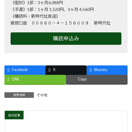
《密封》1部：3ヶ月6,088円
《手渡》1部：1ヶ月 1,520円、3ヶ月 4,560円
《購読料・新時代社直送》
振替口座 ００８６０－４－１５６００９ 新時代社
購読申込み
Facebook
X
Bluesky
LINE
Copy
その他
世界地域
前の記事