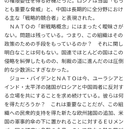
の権限委任を得る好機だった。ロシアは当面「もっ
とも重要な脅威」と、中国は長期的に全分野におけ
る主な「戦略的競合者」と表現された。
ＮＡＴＯの「新戦略概念」にはまったく曖昧さが
ない。問題は残っている。つまり、この組織はその
政策のための手段をもっているのか？ それに関し
明白なことは何もない。国連でほとんどの国はこの
侵略を糾弾したものの、制裁の道に進んだのは圧倒
的な少数派にすぎなかった。
ジョー・バイデンとＮＡＴＯは今、ユーラシアと
インド・太平洋の諸国がロシアと中国両者に反対す
る立場を共にすることを求め続けている。彼らは何
を得ただろうか？ これは重要なことだが、この組
織への民衆的支持を得た新たな欧州諸国の追加、米
国の軍事的傘の下に置かれることに対するＥＵメン