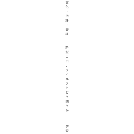
文
化
・
批
評
・
書
評
新
型
コ
ロ
ナ
ウ
イ
ル
ス
と
ど
う
闘
う
か
学
習