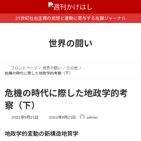
コ
ナ
ン
ビ
テ
ゲ
21世紀社会主義の思想と運動に寄与する左翼ジャーナル
ン
ー
ツ
シ
へ
ョ
世界の闘い
ス
ン
キ
に
ッ
移
プ
動
フロントページ
世界の闘い
その他
危機の時代に際した地政学的考察（下）
危機の時代に際した地政学的考
察（下）
最
2022年9月21日
2022年9月21日
admin
終
更
地政学的変動の新構造地質学
新
日