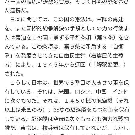
バー国の幅広い多数の合意、そして日本の熱を帯び
た連携だ。
日本に関しては、この国の憲法は、軍隊の再建
を、また国際的紛争解決の手段としての力の行使ま
たは脅迫をこの国に禁ずる平和条項（第９条）を含
んでいる。この条項は、第９条に矛盾する「自衛
隊」を発展させてきた自由民主党（右翼民族主義
者）により、１９４５年から迂回（「解釈変更」）
された。
こうして日本は、世界で５番目の大きさの軍を保
有している。それは、米国、ロシア、中国、インド
に次ぐものだ。それは、１４５０機の航空機（それ
以上は米国のみ）、36隻の駆逐艦をもつ海軍を保有
している。駆逐艦は空母に次ぐもっとも強力な戦闘
艦だ。東京は、核兵器は保有していないが、しかし