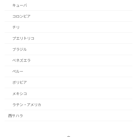
キューバ
コロンビア
チリ
プエリトリコ
ブラジル
ベネズエラ
ペルー
ボリビア
メキシコ
ラテン・アメリカ
西サハラ