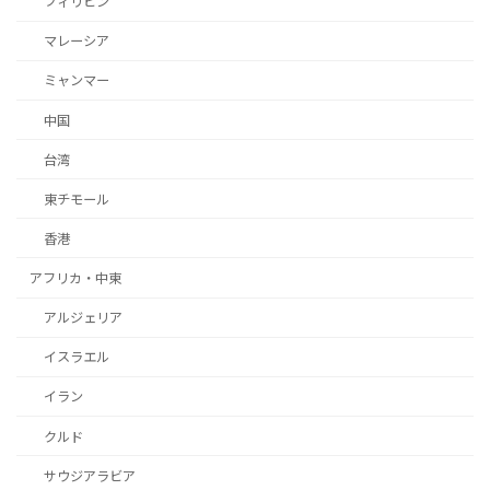
フィリピン
マレーシア
ミャンマー
中国
台湾
東チモール
香港
アフリカ・中東
アルジェリア
イスラエル
イラン
クルド
サウジアラビア