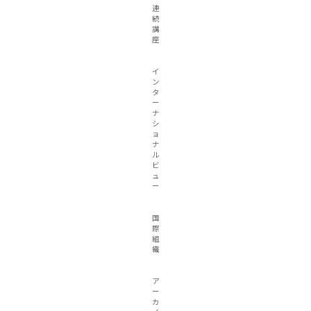
連
続
講
座
イ
ン
タ
ー
ナ
シ
ョ
ナ
ル
ビ
ュ
ー
国
際
組
織
ア
ー
カ