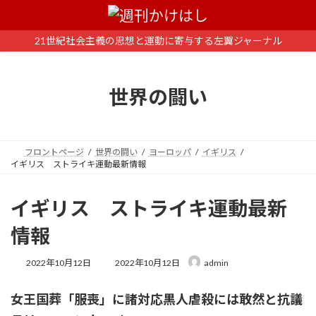
コ
ナ
ン
ビ
テ
ゲ
21世紀社会主義の思想と運動に寄与する左翼ジャーナル
ン
ー
ツ
シ
へ
ョ
世界の闘い
ス
ン
キ
に
ッ
移
プ
動
フロントページ
世界の闘い
ヨーロッパ
イギリス
イギリス ストライキ運動最新情報
イギリス ストライキ運動最新
情報
最
2022年10月12日
2022年10月12日
admin
終
更
女王国葬「服喪」に諸対応黒人虐殺には敢然と抗議
新
日