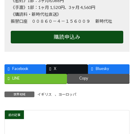
《密封》1部：3ヶ月6,088円
《手渡》1部：1ヶ月 1,520円、3ヶ月 4,560円
《購読料・新時代社直送》
振替口座 ００８６０－４－１５６００９ 新時代社
購読申込み
Facebook
X
Bluesky
LINE
Copy
イギリス
、
ヨーロッパ
世界地域
前の記事