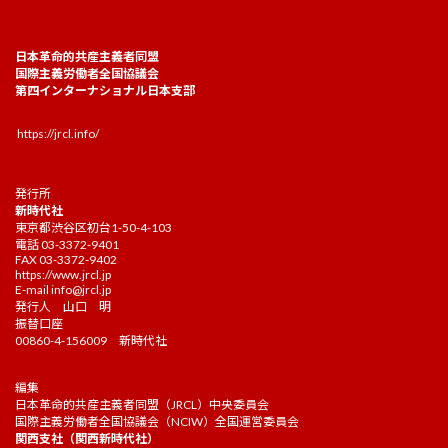
日本革命的共産主義者同盟
国際主義労働者全国協議会
第四インターナショナル日本支部
https://jrcl.info/
発行所
新時代社
東京都渋谷区初台1-50-4-103
電話 03-3372-9401
FAX 03-3372-9402
https://www.jrcl.jp
E-mail
info@jrcl.jp
発行人 山口 明
振替口座
00860-4-156009 新時代社
編集
日本革命的共産主義者同盟（JRCL）中央委員会
国際主義労働者全国協議会（NCIW）全国運営委員会
関西支社（関西新時代社）