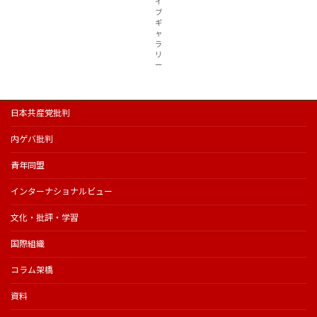
イ
ブ
ギ
ャ
ラ
リ
ー
日本共産党批判
内ゲバ批判
青年同盟
インターナショナルビュー
文化・批評・学習
国際組織
コラム架橋
資料