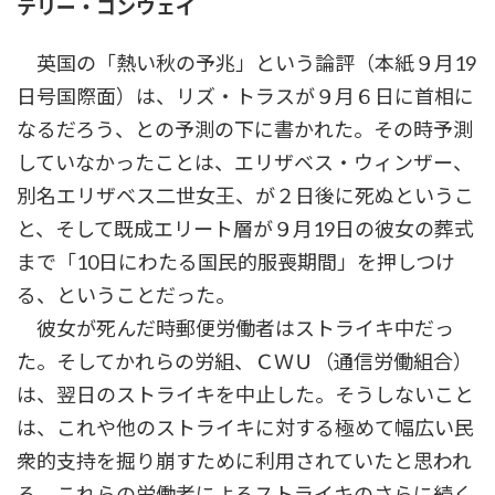
テリー・コンウェイ
時
:
英国の「熱い秋の予兆」という論評（本紙９月19
日号国際面）は、リズ・トラスが９月６日に首相に
なるだろう、との予測の下に書かれた。その時予測
していなかったことは、エリザベス・ウィンザー、
別名エリザベス二世女王、が２日後に死ぬというこ
と、そして既成エリート層が９月19日の彼女の葬式
まで「10日にわたる国民的服喪期間」を押しつけ
る、ということだった。
彼女が死んだ時郵便労働者はストライキ中だっ
た。そしてかれらの労組、ＣＷＵ（通信労働組合）
は、翌日のストライキを中止した。そうしないこと
は、これや他のストライキに対する極めて幅広い民
衆的支持を掘り崩すために利用されていたと思われ
る。これらの労働者によるストライキのさらに続く