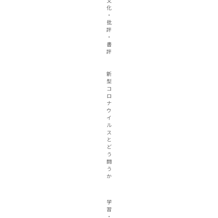
文
化
・
批
評
・
書
評
新
型
コ
ロ
ナ
ウ
イ
ル
ス
と
ど
う
闘
う
か
学
習
・