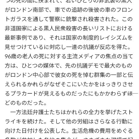
つの死の間に挟まれて、若いひとりの非武装の黒人
がロンドン南部で、車での追跡の後彼の車のフロン
トガラスを通して警察に銃撃され殺害された。この
非道――国家による黒人民衆殺害の長いリストにおける
最新事例であり、それは国家の制度的レイシズムを
見せつけている――に対応し一連の抗議が反応を得た。
96歳の老人の死に対する主流メディアの焦点の当て
方は、ひとつの媒体で、先の抗議デモで最大のもの
がロンドン中心部で彼女の死を悼む群集の一部と伝
えられる――かれらがなぜそこにいたかをはっきりさせ
るプラカードが見えるものだったにもかかわらず――ほ
どのものだった。
一方法廷弁護士たちはかれらの全力を挙げたスト
ライキを続けた。そして他の労組はさらなる行動に
向けた日付けを公表した。生活危機の費用をめぐる