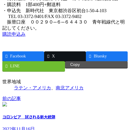
・購読料 1部400円+郵送料
・申込先 新時代社 東京都渋谷区初台1-50-4-103
TEL 03-3372-9401/FAX 03-3372-9402
振替口座 ００２９０─６─６４４３０ 青年戦線代と明
記してください。
購読申込み
Facebook
X
Bluesky
Copy
LINE
世界地域
ラテン・アメリカ
、
南北アメリカ
前の記事
コロンビア 試される新大統領
2022年11月16日