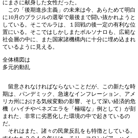
にまさに献身した女性だった。
この「後期進歩主義」の未来は今、あらためて明白
に10月のブラジルの選挙で最後まで闘い抜かれようと
している。そこでルラは、１回戦の後一定の有利な位
置にいる。そこではしかしまたボルソナロも、広範な
社会層の中に、また国家諸機構内に十分に埋め込まれ
ているように見える。
全体構図は
多元的動乱
留意されなければならないことだが、この新たな時
期は、パンデミック、急速なインフレーション、アメ
リカ州における気候変動の影響、そして深い経済的危
機（ハイチやベネズエラを「極端な」例として）が刻
まれた、非常に劣悪化した環境の中で起きているの
だ。
それはまた、諸々の民衆反乱をも特徴としている。