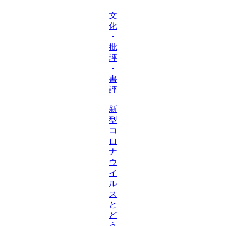
文
化
・
批
評
・
書
評
新
型
コ
ロ
ナ
ウ
イ
ル
ス
と
ど
う