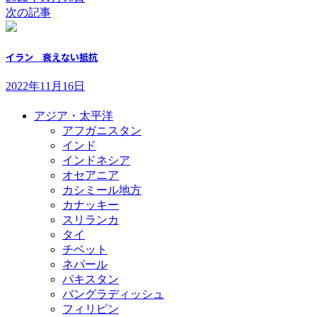
次の記事
イラン 衰えない抵抗
2022年11月16日
アジア・太平洋
アフガニスタン
インド
インドネシア
オセアニア
カシミール地方
カナッキー
スリランカ
タイ
チベット
ネパール
パキスタン
バングラディッシュ
フィリピン