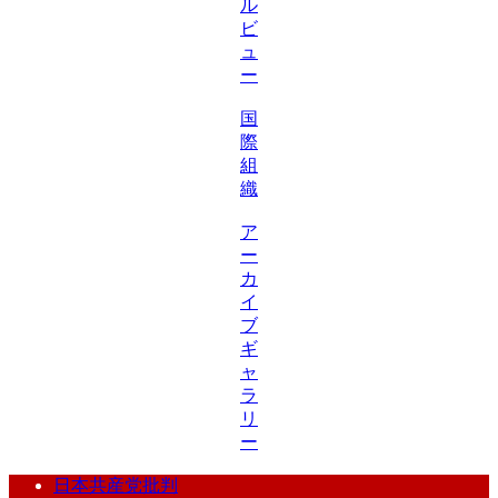
ル
ビ
ュ
ー
国
際
組
織
ア
ー
カ
イ
ブ
ギ
ャ
ラ
リ
ー
日本共産党批判