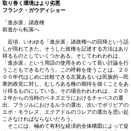
取り巻く環境はより劣悪
日
フランク・ガウディショー
時
:
「進歩派」諸政権
前進から転落へ
近頃、いわゆる「進歩派」諸政権への回帰という話
しが現れてきた。そうした政権を記述する方法はあり
得るものとしていくつかある。そしてわれわれは、
「進歩派」という用語の使用をめぐって長い討論を行
うこともできるだろう。この呼称を使うことは、２０
００年代はじめに比較できる左翼あるいは民族的―民
衆的政党に対し、むしろある種の期待を描くことをあ
り得るものにしている。その場合われわれは、２００
２年からの当時のベネズエラにおけるチャベスの選
出、ブラジルにおけるルラの選出、次いでボリビアの
エボ・モラレス、エクアドルのコレアの選出を思い起
こさなければならないだろう。
そこには、極めて有利な経済的全体構図によって促