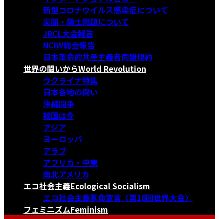
新型コロナウイルス感染症について
尖閣・領土問題について
JRCL大会報告
NCIW総会報告
日本革命的共産主義者同盟規約
世界の闘いから
World Revolution
ウクライナ特集
日本各地の闘い
沖縄闘争
韓国は今
アジア
ヨーロッパ
アラブ
アフリカ・中東
南北アメリカ
エコ社会主義
Ecological Socialism
エコ社会主義革命宣言〈第18回世界大会〉
フェミニズム
Feminism