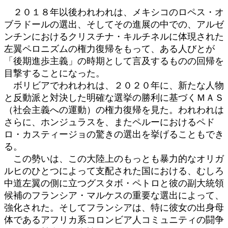
２０１８年以後われわれは、メキシコのロペス・オ
ブラドールの選出、そしてその進展の中での、アルゼ
ンチンにおけるクリスチナ・キルチネルに体現された
左翼ペロニズムの権力復帰をもって、ある人びとが
「後期進歩主義」の時期として言及するものの回帰を
目撃することになった。
ボリビアでわれわれは、２０２０年に、新たな人物
と反動派と対決した明確な選挙の勝利に基づくＭＡＳ
（社会主義への運動）の権力復帰を見た。われわれは
さらに、ホンジュラスを、またペルーにおけるペド
ロ・カスティージョの驚きの選出を挙げることもでき
る。
この勢いは、この大陸上のもっとも暴力的なオリガ
ルヒのひとつによって支配された国における、むしろ
中道左翼の側に立つグスタボ・ペトロと彼の副大統領
候補のフランシア・マルケスの重要な選出によって、
強化された。そしてフランシアは、特に彼女の出身母
体であるアフリカ系コロンビア人コミュニティの闘争