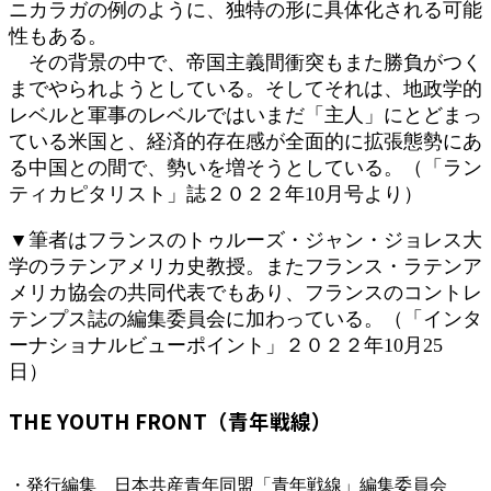
ニカラガの例のように、独特の形に具体化される可能
性もある。
その背景の中で、帝国主義間衝突もまた勝負がつく
までやられようとしている。そしてそれは、地政学的
レベルと軍事のレベルではいまだ「主人」にとどまっ
ている米国と、経済的存在感が全面的に拡張態勢にあ
る中国との間で、勢いを増そうとしている。（「ラン
ティカピタリスト」誌２０２２年10月号より）
▼筆者はフランスのトゥルーズ・ジャン・ジョレス大
学のラテンアメリカ史教授。またフランス・ラテンア
メリカ協会の共同代表でもあり、フランスのコントレ
テンプス誌の編集委員会に加わっている。（「インタ
ーナショナルビューポイント」２０２２年10月25
日）
THE YOUTH FRONT（青年戦線）
・発行編集 日本共産青年同盟「青年戦線」編集委員会