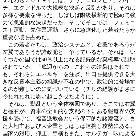
すなわち２０１９年には、チリ、コロンビア、ハイ
チ、エクアドルで大規模な決起と反乱があり、それは
多様な要素を伴った、しばしば階級横断的で極めて強
力で急進的な決起だった。そしてそこでは、フェミニ
スト運動、先住民運動、さらに急進化した若者たちが
重要な場を占めた。
この若者たちは、政治システムと、右翼であろうが
左翼であろうが諸政党と、争っているが、それは、い
くつかの国では50％以上になる記録的な棄権率で証明
されている。「底辺からの」これらの決裂はそれで
も、それらにエネルギーを注ぎ、出口を提供できる大
きな反資本主義の組織が不在の中で、政治的に登場す
るのが難しいのに気づいている（チリの経験がまさに
今われわれに思い起こさせたように）。
それは、動乱という全体構図であり、そこでは右翼
と極右が、資本の全面的な支配の下にある報道界の支
援を受けて、福音派教会という保守的な諸潮流と、ま
た大地主および大企業としばしば連携し攻勢にある。
国家の対応、抑圧、専横もまた、オルテガ一味による