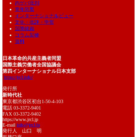
内ゲバ批判
青年同盟
インターナショナルビュー
文化・批評・学習
国際組織
コラム架橋
資料
日本革命的共産主義者同盟
国際主義労働者全国協議会
第四インターナショナル日本支部
https://jrcl.info/
発行所
新時代社
東京都渋谷区初台1-50-4-103
電話 03-3372-9401
FAX 03-3372-9402
https://www.jrcl.jp
E-mail
info@jrcl.jp
発行人 山口 明