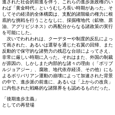
進された社会的前進を伴う、これらの進歩派政権のい
わば「黄金時代」というむしろ長い時期があった。そ
してその経済的全体構図は、支配的諸階級の権力に根
底的な挑戦を行うことなしに、採掘権地代（鉱物、原
油、アグリビジネス）の再配分からなる諸政策の実行
を可能にした。
次いでわれわれは、クーデターや制度的反乱によっ
て画された、あるいは選挙を通じた右翼の回帰、また
反動的で保守的な諸勢力の残忍な台頭によってさえ、
非常に厳しい時期に入った。それはまた、外国の制裁
が原因の、しかしまた内部的な諸々の理由（「ボリブ
ルジョアジー」、腐敗、地代依存経済、その他）にも
よるボリバリアン運動の崩壊によって加速された背景
の中で、進歩派の前進に、あるいは「上からの改良」
に内包された戦略的な諸限界をも認めるものだった。
「後期進歩主義」
としての再登場