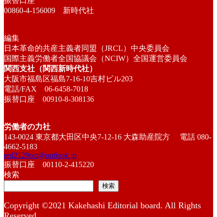
振替口座
00860-4-156009 新時代社
編集
日本革命的共産主義者同盟（JRCL）中央委員会
国際主義労働者全国協議会（NCIW）全国運営委員会
関西支社（関西新時代社）
大阪市福島区福島7-16-10吉村ビル203
電話/FAX 06-6458-7018
振替口座 00910-8-308136
労働者の力社
143-0024 東京都大田区中央7-12-16 大森助産院方 電話 080-
4662-5183
red2129oct@outlook.jp
振替口座 00110-2-415220
検索
検索
Copyright ©2021 Kakehashi Editorial board. All Rights
Reserved.