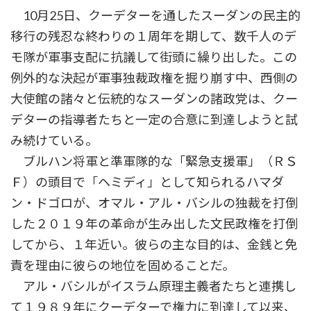
10月25日、クーデターを通したスーダンの民主的
移行の残忍な終わりの１周年を期して、数千人のデ
モ隊が軍事支配に抗議して街頭に繰り出した。この
例外的な決起が軍事独裁政権を掘り崩す中、西側の
大使館の諸々と伝統的なスーダンの諸政党は、クー
デターの指導者たちと一定の合意に到達しようと試
み続けている。
ブルハン将軍と準軍隊的な「緊急支援軍」（ＲＳ
Ｆ）の頭目で「ヘミディ」として知られるハマダ
ン・ドゴロが、オマル・アル・バシルの独裁を打倒
した２０１９年の革命が生み出した文民政権を打倒
してから、１年近い。彼らの主な目的は、金銭と免
責を理由に彼らの地位を固めることだ。
アル・バシルがイスラム原理主義者たちと連携し
て１９８９年にクーデターで権力に到達して以来、