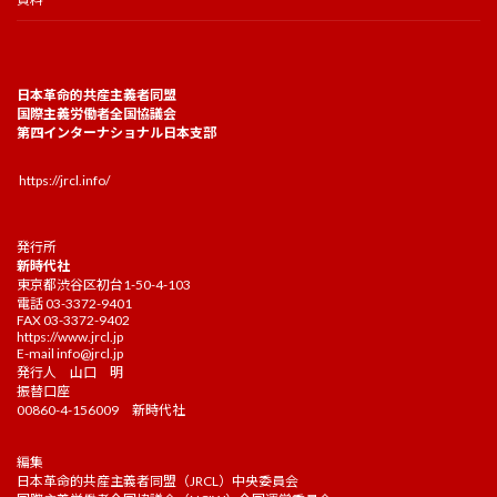
日本革命的共産主義者同盟
国際主義労働者全国協議会
第四インターナショナル日本支部
https://jrcl.info/
発行所
新時代社
東京都渋谷区初台1-50-4-103
電話 03-3372-9401
FAX 03-3372-9402
https://www.jrcl.jp
E-mail
info@jrcl.jp
発行人 山口 明
振替口座
00860-4-156009 新時代社
編集
日本革命的共産主義者同盟（JRCL）中央委員会