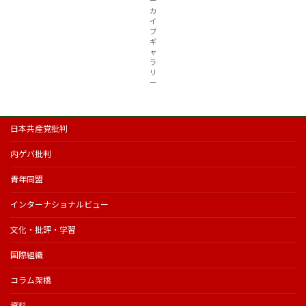
ー
カ
イ
ブ
ギ
ャ
ラ
リ
ー
日本共産党批判
内ゲバ批判
青年同盟
インターナショナルビュー
文化・批評・学習
国際組織
コラム架橋
資料