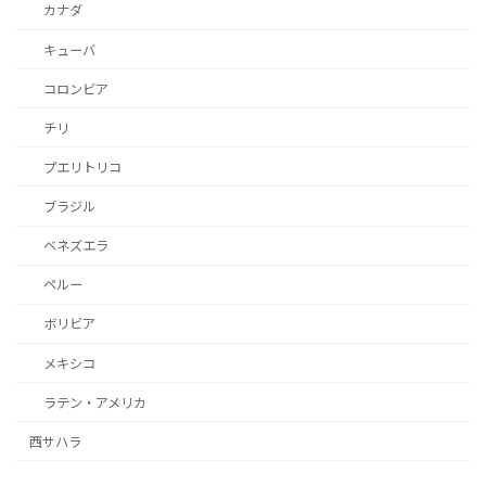
カナダ
キューバ
コロンビア
チリ
プエリトリコ
ブラジル
ベネズエラ
ペルー
ボリビア
メキシコ
ラテン・アメリカ
西サハラ