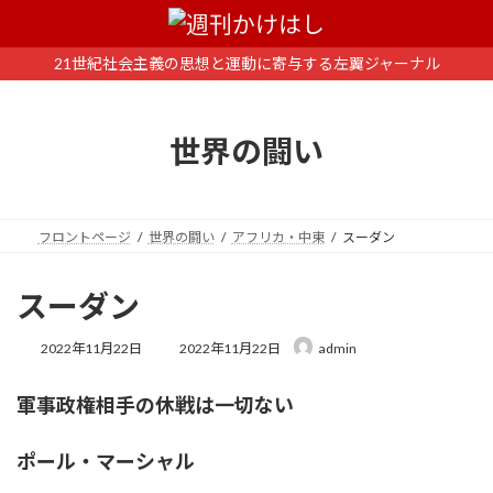
コ
ナ
ン
ビ
テ
ゲ
21世紀社会主義の思想と運動に寄与する左翼ジャーナル
ン
ー
ツ
シ
へ
ョ
世界の闘い
ス
ン
キ
に
ッ
移
プ
動
フロントページ
世界の闘い
アフリカ・中東
スーダン
スーダン
最
2022年11月22日
2022年11月22日
admin
終
更
軍事政権相手の休戦は一切ない
新
日
時
ポール・マーシャル
: