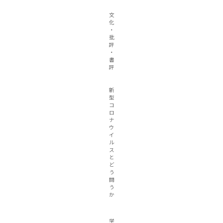
文
化
・
批
評
・
書
評
新
型
コ
ロ
ナ
ウ
イ
ル
ス
と
ど
う
闘
う
か
学