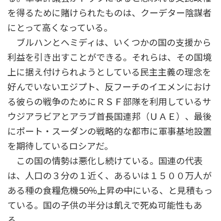
を得るために賭けられたものは、クーデター陰謀者
にとって高くなっている。
ブルハンとヘミディは、いくつかの国の支援から
利益を引き出すことができる。それらは、その国境
上に据え付けられようとしている民主主義の理念を
好んでいないエジプト、反フーチのイエメンにおけ
る彼らの戦争のためにＲＳＦ部隊を利用しているサ
ウジアラビアとアラブ首長国連邦（ＵＡＥ）、最後
にポート・スーダンの戦略的な都市に軍事基地設置
を期待しているロシアだ。
この国の情勢は悪化し続けている。国連の代表
は、人口の３分の１近く、あるいは１５００万人が
ある種の食糧危機――50％上昇――の中にいる、と見積もっ
ている。国の子供の半分は飢えで死ぬ可能性もあ
る。