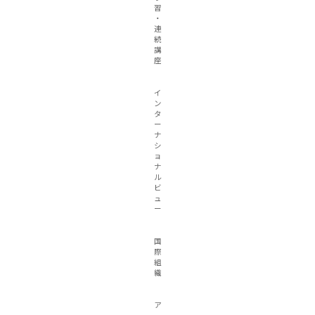
習
・
連
続
講
座
イ
ン
タ
ー
ナ
シ
ョ
ナ
ル
ビ
ュ
ー
国
際
組
織
ア