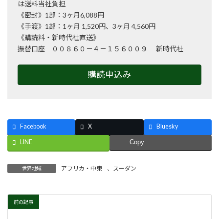
は送料当社負担
《密封》1部：3ヶ月6,088円
《手渡》1部：1ヶ月 1,520円、3ヶ月 4,560円
《購読料・新時代社直送》
振替口座 ００８６０－４－１５６００９ 新時代社
購読申込み
Facebook
X
Bluesky
LINE
Copy
アフリカ・中東
、
スーダン
世界地域
前の記事