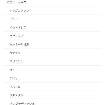
アジア・太平洋
アフガニスタン
インド
インドネシア
オセアニア
カシミール地方
カナッキー
スリランカ
タイ
チベット
ネパール
パキスタン
バングラディッシュ