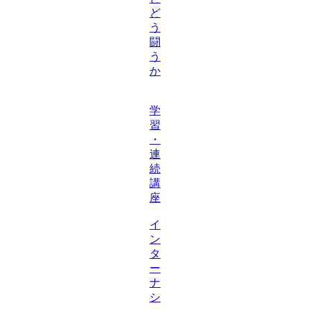
ど
う
闘
う
か
学
習
・
連
続
講
座
イ
ン
タ
ー
ナ
シ