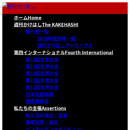
コ
ナ
ン
ビ
ホーム
Home
テ
ゲ
ン
ー
週刊かけはし
The KAKEHASHI
ツ
シ
既刊号一覧
へ
ョ
2021年既刊号一覧
ス
ン
週刊かけはしアーカイブス
キ
に
第四インターナショナル
Fourth International
ッ
移
第18回世界大会
プ
動
第17回世界大会
第16回世界大会
第15回世界大会
第11回世界大会
日本支部関連
国際委員会
私たちの主張
Assertions
私たちの視点・主張
重要記事・論文
インターナショナルビュー