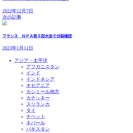
2022年12月7日
次の記事
フランス ＮＰＡ第５回大会で分裂確認
2023年1月11日
アジア・太平洋
アフガニスタン
インド
インドネシア
オセアニア
カシミール地方
カナッキー
スリランカ
タイ
チベット
ネパール
パキスタン