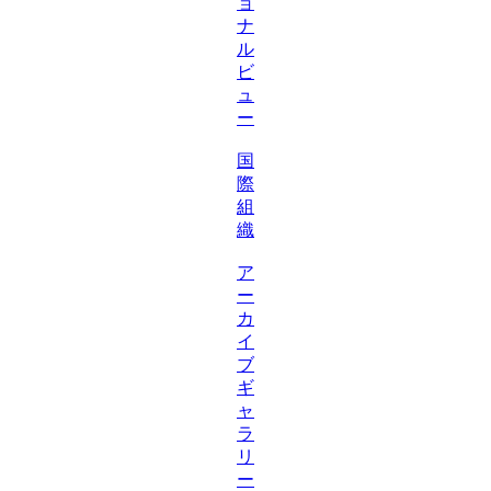
ョ
ナ
ル
ビ
ュ
ー
国
際
組
織
ア
ー
カ
イ
ブ
ギ
ャ
ラ
リ
ー