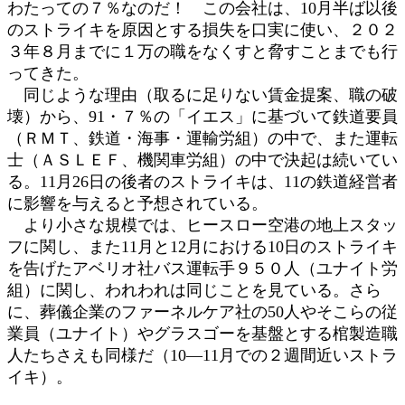
わたっての７％なのだ！ この会社は、10月半ば以後
のストライキを原因とする損失を口実に使い、２０２
３年８月までに１万の職をなくすと脅すことまでも行
ってきた。
同じような理由（取るに足りない賃金提案、職の破
壊）から、91・７％の「イエス」に基づいて鉄道要員
（ＲＭＴ、鉄道・海事・運輸労組）の中で、また運転
士（ＡＳＬＥＦ、機関車労組）の中で決起は続いてい
る。11月26日の後者のストライキは、11の鉄道経営者
に影響を与えると予想されている。
より小さな規模では、ヒースロー空港の地上スタッ
フに関し、また11月と12月における10日のストライキ
を告げたアベリオ社バス運転手９５０人（ユナイト労
組）に関し、われわれは同じことを見ている。さら
に、葬儀企業のファーネルケア社の50人やそこらの従
業員（ユナイト）やグラスゴーを基盤とする棺製造職
人たちさえも同様だ（10―11月での２週間近いストラ
イキ）。