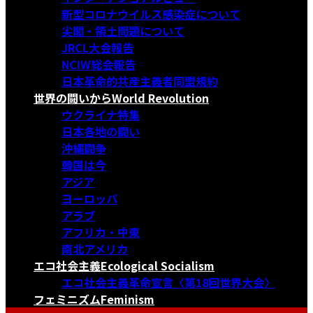
新型コロナウイルス感染症について
尖閣・領土問題について
JRCL大会報告
NCIW総会報告
日本革命的共産主義者同盟規約
世界の闘いから
World Revolution
ウクライナ特集
日本各地の闘い
沖縄闘争
韓国は今
アジア
ヨーロッパ
アラブ
アフリカ・中東
南北アメリカ
エコ社会主義
Ecological Socialism
エコ社会主義革命宣言〈第18回世界大会〉
フェミニズム
Feminism