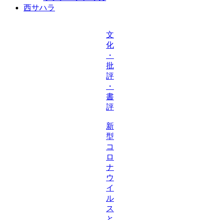
西サハラ
文
化
・
批
評
・
書
評
新
型
コ
ロ
ナ
ウ
イ
ル
ス
と