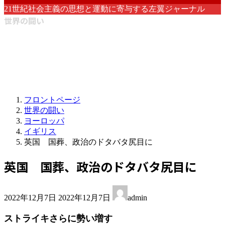
21世紀社会主義の思想と運動に寄与する左翼ジャーナル
世界の闘い
フロントページ
世界の闘い
ヨーロッパ
イギリス
英国 国葬、政治のドタバタ尻目に
英国 国葬、政治のドタバタ尻目に
最
2022年12月7日
2022年12月7日
admin
終
更
ストライキさらに勢い増す
新