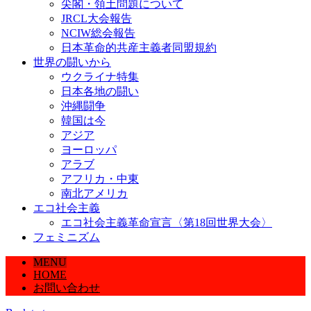
尖閣・領土問題について
JRCL大会報告
NCIW総会報告
日本革命的共産主義者同盟規約
世界の闘いから
ウクライナ特集
日本各地の闘い
沖縄闘争
韓国は今
アジア
ヨーロッパ
アラブ
アフリカ・中東
南北アメリカ
エコ社会主義
エコ社会主義革命宣言〈第18回世界大会〉
フェミニズム
MENU
HOME
お問い合わせ