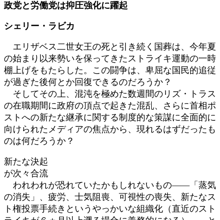
政党と労働党は抑圧強化に躍起
日
時
シェリー・ラビカ
:
エリザベス二世女王の死と引き続く国葬は、今年夏
の始まり以来勢いを保ってきたストライキ運動の一時
棚上げをもたらした。この闘争は、卑屈な国民的追従
が過ぎた後何とか回復できるのだろうか？
そしてその上、混沌を極めた数週間のリズ・トラス
の在職期間に政府の頂点で起きた混乱、さらに首相ポ
ストへの新たな継承に関する制度的な策謀に全面的に
向けられたメディアの焦点から、現れるはずだったも
のは何だろうか？
新たな決起
が次々合流
われわれが恐れていたかもしれないもの――「蒸気
の消失」、疲労、士気阻喪、可視性の喪失、新たなス
ト権投票手続きというやっかいな組織化（直近のスト