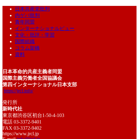
日本共産党批判
内ゲバ批判
青年同盟
インターナショナルビュー
文化・批評・学習
国際組織
コラム架橋
資料
日本革命的共産主義者同盟
国際主義労働者全国協議会
第四インターナショナル日本支部
https://jrcl.info/
発行所
新時代社
東京都渋谷区初台1-50-4-103
電話 03-3372-9401
FAX 03-3372-9402
https://www.jrcl.jp