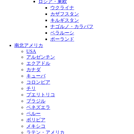
ロシア・東欧
ウクライナ
カザフスタン
キルギスタン
ナゴルノ・カラバフ
ベラルーシ
ポーランド
南北アメリカ
USA
アルゼンチン
エクアドル
カナダ
キューバ
コロンビア
チリ
プエリトリコ
ブラジル
ベネズエラ
ペルー
ボリビア
メキシコ
ラテン・アメリカ