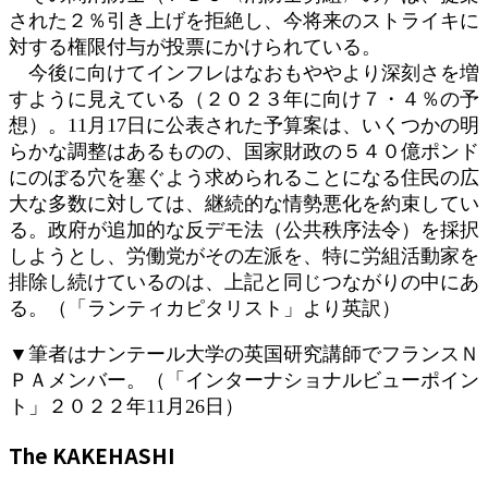
された２％引き上げを拒絶し、今将来のストライキに
対する権限付与が投票にかけられている。
今後に向けてインフレはなおもややより深刻さを増
すように見えている（２０２３年に向け７・４％の予
想）。11月17日に公表された予算案は、いくつかの明
らかな調整はあるものの、国家財政の５４０億ポンド
にのぼる穴を塞ぐよう求められることになる住民の広
大な多数に対しては、継続的な情勢悪化を約束してい
る。政府が追加的な反デモ法（公共秩序法令）を採択
しようとし、労働党がその左派を、特に労組活動家を
排除し続けているのは、上記と同じつながりの中にあ
る。（「ランティカピタリスト」より英訳）
▼筆者はナンテール大学の英国研究講師でフランスＮ
ＰＡメンバー。（「インターナショナルビューポイン
ト」２０２２年11月26日）
The KAKEHASHI