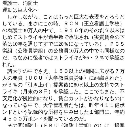
看護士、消防士
運動は巨大化へ
しかしながら、ことはもっと巨大な表現をとろうと
している。まさにこの時、ＲＣＮ（王立看護士学校）
の看護士30万人の中で、１９１６年のその創立以来は
じめてストライキが過半数で承認され（実質賃金の下
落は10年を通じてすでに20％になっている）、ＰＣＳ
労組（公務員労組）の公務員10万人の中でも同様なの
だ。ちなみに後者ではストライキが86・２％で承認さ
れた。
諸大学の中でさえ、１５０以上の機関に広がる７万
人の要員（ＵＣＵ〈大学教職員労組〉に組織された）
が３％の「引き上げ」提案後に80％以上の支持でスト
ライキ（月末の３日）を承認した。ここでもまた、不
安定化が慢性的になり、賃金カットがかなりなものに
なっている中で、大学管理者たちは、昨年４１１億ポ
ンドという記録的な所得を生み出した１部門に、年約
４５００万ポンドを配っているのだ。
その間消防士（ＦＢＵ〈消防士労組〉の）は、提案