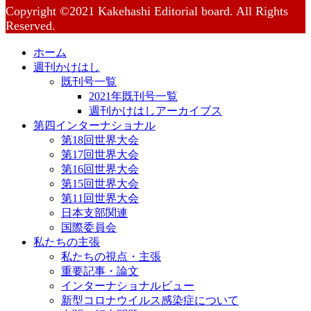
Copyright ©2021 Kakehashi Editorial board. All Rights
Reserved.
ホーム
週刊かけはし
既刊号一覧
2021年既刊号一覧
週刊かけはしアーカイブス
第四インターナショナル
第18回世界大会
第17回世界大会
第16回世界大会
第15回世界大会
第11回世界大会
日本支部関連
国際委員会
私たちの主張
私たちの視点・主張
重要記事・論文
インターナショナルビュー
新型コロナウイルス感染症について