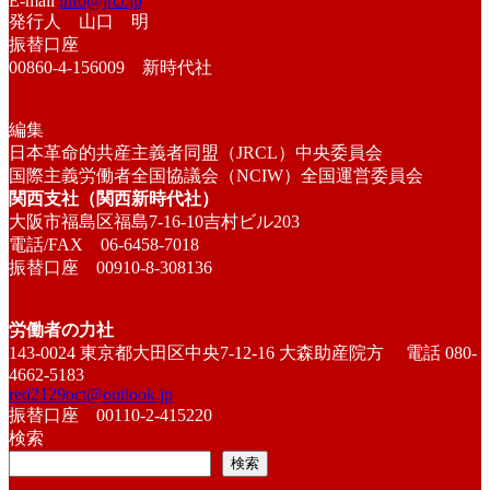
E-mail
info@jrcl.jp
発行人 山口 明
振替口座
00860-4-156009 新時代社
編集
日本革命的共産主義者同盟（JRCL）中央委員会
国際主義労働者全国協議会（NCIW）全国運営委員会
関西支社（関西新時代社）
大阪市福島区福島7-16-10吉村ビル203
電話/FAX 06-6458-7018
振替口座 00910-8-308136
労働者の力社
143-0024 東京都大田区中央7-12-16 大森助産院方 電話 080-
4662-5183
red2129oct@outlook.jp
振替口座 00110-2-415220
検索
検索