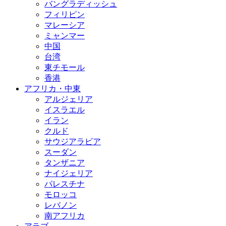
バングラディッシュ
フィリピン
マレーシア
ミャンマー
中国
台湾
東チモール
香港
アフリカ・中東
アルジェリア
イスラエル
イラン
クルド
サウジアラビア
スーダン
タンザニア
ナイジェリア
パレスチナ
モロッコ
レバノン
南アフリカ