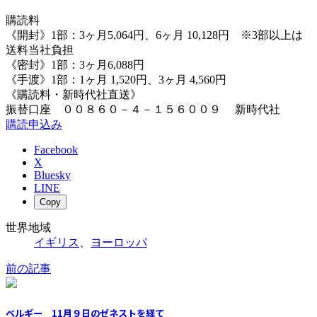
購読料
《開封》1部：3ヶ月5,064円、6ヶ月 10,128円 ※3部以上は
送料当社負担
《密封》1部：3ヶ月6,088円
《手渡》1部：1ヶ月 1,520円、3ヶ月 4,560円
《購読料・新時代社直送》
振替口座 ００８６０－４－１５６００９ 新時代社
購読申込み
Facebook
X
Bluesky
LINE
Copy
世界地域
イギリス
、
ヨーロッパ
前の記事
ベルギー 11月９日のゼネストを経て