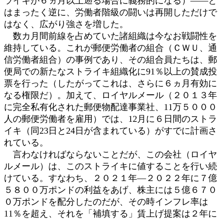
ライキが６ヵ月以上遡る場合に義務的になる）――と
はまったく逆に、労働者階級の闘いは再開しただけで
はなく、広がり強さを増した。
数カ月間前線を占めていた諸組織は今なお戦闘性を
維持している。これが郵便労働者の組合（ＣＷＵ、通
信労働者組合）の事例であり、その組合員たちは、郵
便局での新たなストライキ組織化に91％以上の賛成投
票を行った（したがってこれは、さらに６ヵ月有効に
なる権限だ）。加えて、ロイヤルメール（２０１３年
に完全私有化された郵便物配達事業社、11万５０００
人の郵便労働者を雇用）では、12月に６日間のストラ
イキ（同23日と24日が含まれている）がすでに計画さ
れている。
言わなければならないことだが、この会社（ロイヤ
ルメール）は、このストライキに値することを行い続
けている。すなわち、２０２１年―２０２２年に７億
５８００万ポンドの利益をあげ、株主には５億６７０
０万ポンドを配分したのだが、その時インフレ率は
11％を超え、それを「補填する」賃上げ提案は２年に