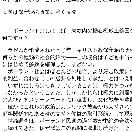
民衆は保守派の政策に強く反発
――ポーランドはしばしば、東欧内の極右権威主義国
何ですか？
ラゼムが形成された同じ年、キリスト教保守派の政権
何らかの種類の社会的給付――この場合は子ども手当
にはじめて多数を確保したにすぎない。
ポーランド社会はほとんどの場合、より好む政策につ
的利益に合わせてこの必要を利用してきた。とはいえ
いずれにしろはっきりしていることは、権力をつかむ
しなかったということだ。しかしかれらは権力に到達
の人びとをスケープゴートにし迫害し、文化戦争を扇
確かにこれらの政策はカソリック教会から支持されて
顧客関係的なある種の支持と便益の取引形態として現
世論調査は、ポーランド民衆の過半数が中絶の合法化
し続けてきた。保守派はこの戦闘に敗北し続けた。そ