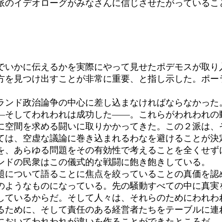
派のイデオローグがみなさんに信じさせたがっているこ
いかに伝えるかを実際にやって見せたポデモスが取り
方を見つけ出すことが非常に重要、と指し示した。ポー
ンド政治論争の中心に差し込まなければならなかった
―そしてわれわれは成功した――。これらがわれわれの
空間を求める闘いに取りかかってきた。この２派は、
ては、空虚な議論に巻き込まれるわなを避けることが決
、あらゆる問題をその有効性で考えることを全くせず
ンドの民衆はこの儀式的な戦闘に飽き飽きしている。
について語ることに焦点を絞っていることの真価を認
のようなものになっている。先の騒動すべての中に真実
しているからだ。そして人々は、それらのためにわれわ
ために、そして責任のある経営者たちをテーブルに連
においてわれわれが違いを作ることができたところだ。