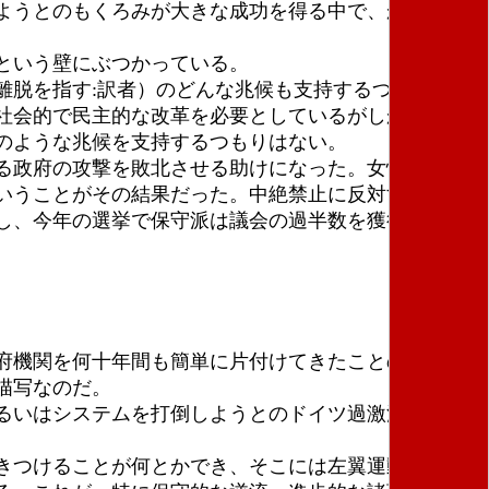
ようとのもくろみが大きな成功を得る中で、かれらは
という壁にぶつかっている。
脱を指す:訳者）のどんな兆候も支持するつもりはな
社会的で民主的な改革を必要としているがしかし、ポ
のような兆候を支持するつもりはない。
る政府の攻撃を敗北させる助けになった。女性やＬＧ
いうことがその結果だった。中絶禁止に反対する抗議
し、今年の選挙で保守派は議会の過半数を獲得できそ
府機関を何十年間も簡単に片付けてきたことの結果、
描写なのだ。
るいはシステムを打倒しようとのドイツ過激派のつい
きつけることが何とかでき、そこには左翼運動と進歩