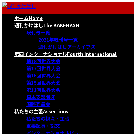
コ
ナ
ン
ビ
ホーム
Home
テ
ゲ
ン
ー
週刊かけはし
The KAKEHASHI
ツ
シ
既刊号一覧
へ
ョ
2021年既刊号一覧
ス
ン
週刊かけはしアーカイブス
キ
に
第四インターナショナル
Fourth International
ッ
移
第18回世界大会
プ
動
第17回世界大会
第16回世界大会
第15回世界大会
第11回世界大会
日本支部関連
国際委員会
私たちの主張
Assertions
私たちの視点・主張
重要記事・論文
インターナショナルビュー