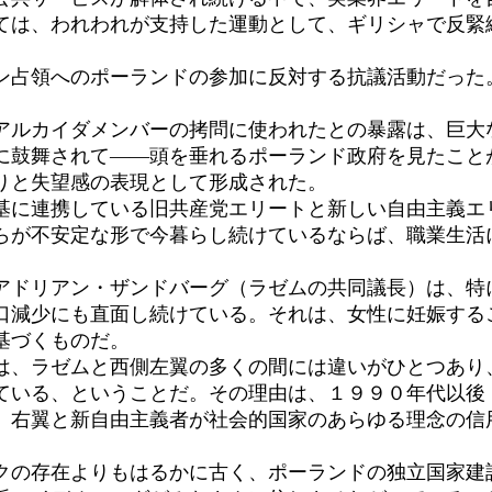
ては、われわれが支持した運動として、ギリシャで反緊
占領へのポーランドの参加に反対する抗議活動だった
ルカイダメンバーの拷問に使われたとの暴露は、巨大
に鼓舞されて――頭を垂れるポーランド政府を見たこと
りと失望感の表現として形成された。
に連携している旧共産党エリートと新しい自由主義エ
らが不安定な形で今暮らし続けているならば、職業生活
ドリアン・ザンドバーグ（ラゼムの共同議長）は、特
口減少にも直面し続けている。それは、女性に妊娠する
基づくものだ。
、ラゼムと西側左翼の多くの間には違いがひとつあり
ている、ということだ。その理由は、１９９０年代以後
、右翼と新自由主義者が社会的国家のあらゆる理念の信
の存在よりもはるかに古く、ポーランドの独立国家建