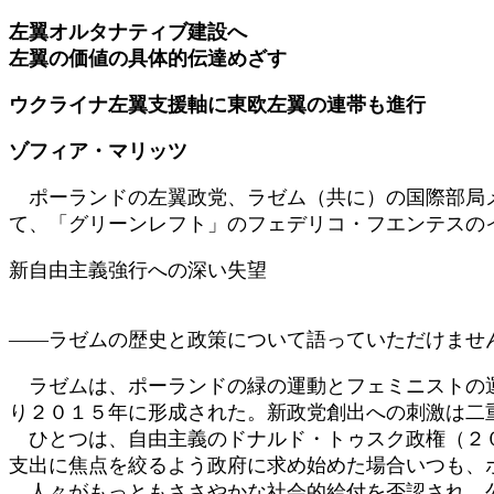
更
左翼オルタナティブ建設へ
新
左翼の価値の具体的伝達めざす
日
時
ウクライナ左翼支援軸に東欧左翼の連帯も進行
:
ゾフィア・マリッツ
ポーランドの左翼政党、ラゼム（共に）の国際部局メ
て、「グリーンレフト」のフェデリコ・フエンテスの
新自由主義強行への深い失望
――ラゼムの歴史と政策について語っていただけませ
ラゼムは、ポーランドの緑の運動とフェミニストの運
り２０１５年に形成された。新政党創出への刺激は二
ひとつは、自由主義のドナルド・トゥスク政権（２０
支出に焦点を絞るよう政府に求め始めた場合いつも、
人々がもっともささやかな社会的給付を否認され、公