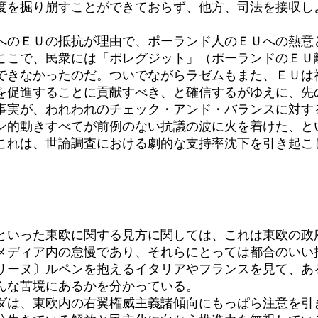
を掘り崩すことができておらず、他方、司法を接収し
へのＥＵの抵抗が理由で、ポーランド人のＥＵへの熱意
こで、民衆には「ポレグジット」（ポーランドのＥＵ離
できなかったのだ。ついでながらラゼムもまた、ＥＵは
を促進することに貢献すべき、と確信するがゆえに、先
実が、われわれのチェック・アンド・バランスに対す
ン的動きすべてが前例のない抗議の波に火を着けた、と
これは、世論調査における劇的な支持率沈下を引き起こ
いった東欧に関する見方に関しては、これは東欧の政
メディア内の怠慢であり、それらにとっては都合のいい
ーヌ〕ルペンを抱えるイタリアやフランスを見て、あ
んな苦境にあるかを分かっている。
は、東欧内の右翼権威主義諸傾向にもっぱら注意を引