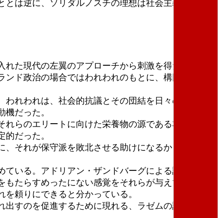
ととは逆に、ソリダルノスチの理想は社会主義だっ
入れた現代の左翼のアプローチから刺激を得た。〔ポ
ランド政治の場合ではわれわれのもとに、構図全体を
。われわれは、社会的抗議とその団結を日々のポーラ
動機だった。
それらのエリートに向けた栄養物の源である右翼諸部
定的だった。
に、それが保守派を敗北させる助けになるかどうか、
めている。アドリアン・ザンドバーグによる議会演説
をもたらすめったにない感覚をそれらが与えているか
れを頼りにできると分かっている。
れ出すのを促進するために現れる、ラゼムの議員たち