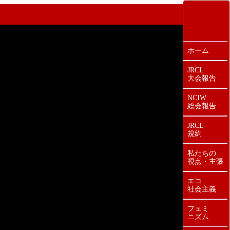
ホーム
JRCL
大会報告
NCIW
総会報告
JRCL
規約
私たちの
視点・主張
エコ
社会主義
フェミ
ニズム