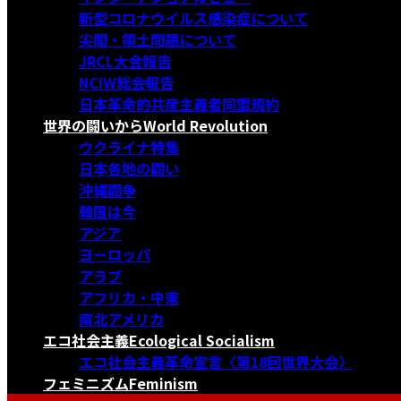
新型コロナウイルス感染症について
尖閣・領土問題について
JRCL大会報告
NCIW総会報告
日本革命的共産主義者同盟規約
世界の闘いから
World Revolution
ウクライナ特集
日本各地の闘い
沖縄闘争
韓国は今
アジア
ヨーロッパ
アラブ
アフリカ・中東
南北アメリカ
エコ社会主義
Ecological Socialism
エコ社会主義革命宣言〈第18回世界大会〉
フェミニズム
Feminism