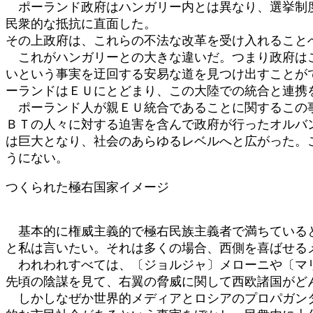
ポーランド政府はハンガリー内とは異なり、選挙制度
民衆的な抵抗に直面した。
その上政府は、これらの不法な改革を受け入れること
これがハンガリーとの大きな違いだ。つまり政府はこ
いという事実を迂回する安易な道を見つけ出すことが
ーランドはＥＵにとどまり、この大陸での統合と連携
ポーランド人が親ＥＵ統合であることに関するこの事
ＢＴの人々に対する迫害を含んで政府が行ったオルバ
は巨大となり、社会のあらゆるレベルへと広がった。
うにない。
つくられた極右国家イメージ
基本的に権威主義的で極右民族主義者で満ちていると
と私は言いたい。それは多くの場合、西側を喜ばせる
われわれすべては、〔ジョルジャ〕メローニや〔マリ
先頃の陰謀を見て、右翼の脅威に関して西欧諸国がど
しかしなぜか世界的メディアとロシアのプロパガンダ