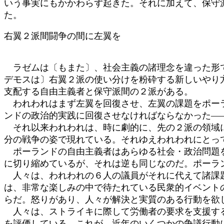
いう事実にもかかわらず起きた。それに加えて、保守
た。
右翼２派間闘争の間に左翼を
ラゼムは〔もまた〕、社会主義の諸理念を違った形で
デモスは〕右翼２派の使い分けを粉砕する新しいやり
支配する自由主義者と保守派間の２派がある。
われわれはまず左翼を回復させ、左翼の課題をポーラ
ンドの政治的実践に回復させなければならなかった―
それ以来われわれは、時に劇的に、先の２派の領域に
分の戦争の姿で現れている。それゆえわれわれにとっ
ポーランドの自由主義者はあらゆる社会・政治問題を
に切り縮めているが、それは逆も同じなのだ。ポーラ
人々は、われわれの６人の議員がそれに代えて諸課題
は、非常な楽しみの中で待たれている民衆的イベント
らだ。怒りがあり、人々が解決と実質のある行動を欲
人々は、ストライキに際して労働者の要求を支援する
を評価している。これが、近年のいくつかの争議行動