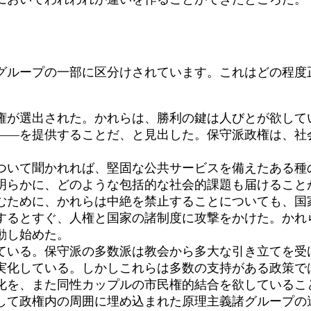
グループの一部に区分けされています。これはどの程度
が選出された。かれらは、勝利の鍵は人びとが欲して
――を提供することだ、と見出した。保守派政権は、社
いて聞かれれば、堅固な公共サービスを備えたある種
明らかに、どのような包括的な社会的課題も届けること
ために、かれらは中絶を禁止することについても、国
するとすぐ、人権と国家の諸制度に攻撃をかけた。かれ
動し始めた。
いる。保守派の多数派は教会から多大な引き立てを受
実化している。しかしこれらは多数の支持がある政策で
を、また同性カップルの市民権的結合を欲しているこ
して政権内の周囲に埋め込まれた原理主義諸グループの