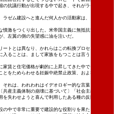
縮の抗議行動が出現する中で起き、それがラゼムに息
。ラゼム建設へと進んだ何人かの活動家は、この抗議
な憤激をつくり出した。米帝国主義に無抵抗で――そ
が、左翼の側の失望感に油を注いだ。
リートとは異なり、かれらはこの転換プロセスの中で
に入ることは、まして家族をもつことは言うまでもな
に家賃と住宅価格が劇的に上昇してきた中で、この間
ことをためらわせる妊娠中絶禁止政策、および若者の
、それは、われわれはイデオロギー的な言葉を使用せ
〔共産主義体制の崩壊に基づいて〕「社会主義」とい
用を失わせようと喜んで利用したある種の反動があっ
設の中で非常に重要で建設的な役割りを果たした、と