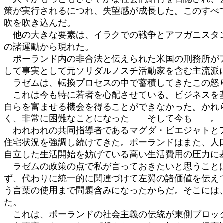
策が実行されるにつれ、失望感が成長した。このすべ
吹を吹き込んだ。
他の大きな要素は、イラクでの戦争とアフガニスタン
の諸運動から現れた。
ポーランド内の非合法と伝えられた米国の刑務所がア
して事実として元ソリダルノスチ活動家を含む主流派
ラゼムは、転換プロセスの中で蓄積してきたこの怒
これは今も特に若者を心配させている。ビジネスを基
自らを富ませる機会を得ることができなかった。かれ
く、非常に困難なことになった――そして今も――。
われわれの共同指導者であるマグダ・ビエジャトとア
住宅状況を強調し続けてきた。ポーランドはまた、人
自立した生活開始を妨げている高い生活費用の圧力に
ラゼムの政策の点で私が言っておきたいと思うことは
ず、代わりに統一的に関連づけて左翼の諸価値を伝え
う言葉の使用まで問題含みになったからだ。そこには
た。
これは、ポーランドの社会主義の伝統が東側ブロック