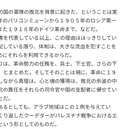
の国の軍隊の敗北を背景に起きた、ということは実
年のパリコンミューンから１９０５年のロシア第一
また１９１８年のドイツ革命まで、などだ。
害を代表している以上、この理由ははっきりしてい
配している限り、体制は、大きな流血を犯すことを
めにそれらを利用できるからだ。
りは、革命勢力の任務を、兵士、下士官、さらの下
、とまとめた。そしてそのことは現に、革命に１９
しながら真理は、心と魂の獲得は、敗北の余波の中
北の責任をそれらの司令官や国の支配者に帰せてい
とだ。
るとしても、アラブ地域はこの１例を与えてい
くり返したクーデターがパレスチナ戦争におけるエ
という形としてのものだ。