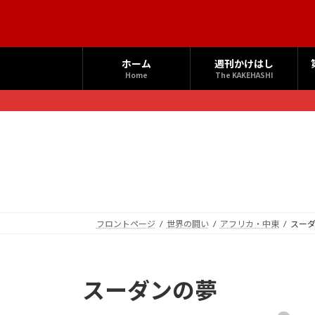
コ
ナ
ン
ビ
テ
ゲ
ン
ー
ホーム
週刊かけはし
ツ
シ
Home
The KAKEHASHI
へ
ョ
ス
ン
キ
に
ッ
移
プ
動
フロントページ
世界の闘い
アフリカ・中東
スー
スーダンの夢