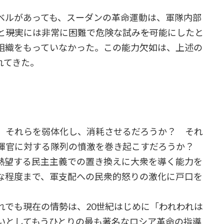
ルがあっても、スーダンの革命運動は、軍隊内部
―現実には非常に困難で危険な試み――を可能にしたと
組織をもっていなかった。この能力欠如は、上述の
れてきた。
、それらを弱体化し、消耗させるだろうか？ それ
指揮官に対する隊列の憤激を巻き起こすだろうか？
熱望する民主主義での置き換えに大衆を導く能力を
な程度まで、軍支配への民衆的怒りの激化に戸口を
でも現在の情勢は、20世紀はじめに「われわれは
いとしてもうひとりの最も著名なロシア革命の指導