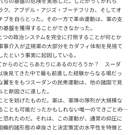
れらの基盤の危険を実感した。したがってかれら
ラク、アブデル・アジズ・ブーテフリカ、そしてオ
チブを自らとった。その一方で革命運動は、軍の支
の基盤を獲得することができなかった。
ひとつの政治システムを完全に打倒することが何とか
の軍事介入が正規軍の大部分をカダフィ体制を見捨て
したという事実に起因している。
からのどこらあたりにあるのだろうか？ スーダ
以後見てきた中で最も前進した経験からなる場だっ
な翼ををもつスーダンの民衆運動は、他の諸国で見
ルと断固さに達した。
ことを妨げたものだ。軍は、軍隊の隊列が大規模な
ることも可能だったかもしれない唯一のできごと――の
と恐れたのだ。それは、この運動が、通常の抑圧に
組織的諸形態の卓抜さと決定策定の水平性を特徴と