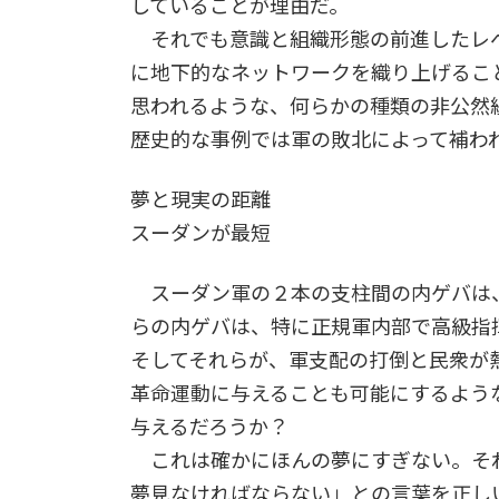
していることが理由だ。
それでも意識と組織形態の前進したレベ
に地下的なネットワークを織り上げること―
思われるような、何らかの種類の非公然
歴史的な事例では軍の敗北によって補わ
夢と現実の距離
スーダンが最短
スーダン軍の２本の支柱間の内ゲバは
らの内ゲバは、特に正規軍内部で高級
そしてそれらが、軍支配の打倒と民衆が
革命運動に与えることも可能にするよう
与えるだろうか？
これは確かにほんの夢にすぎない。それ
夢見なければならない」との言葉を正し