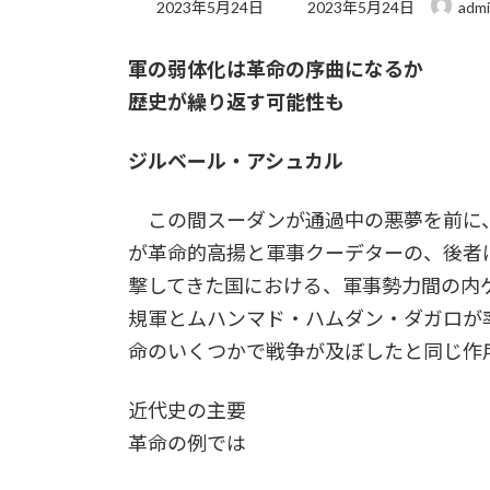
最
2023年5月24日
2023年5月24日
adm
終
更
軍の弱体化は革命の序曲になるか
新
日
歴史が繰り返す可能性も
時
:
ジルベール・アシュカル
この間スーダンが通過中の悪夢を前に、
が革命的高揚と軍事クーデターの、後者
撃してきた国における、軍事勢力間の内ゲ
規軍とムハンマド・ハムダン・ダガロが率
命のいくつかで戦争が及ぼしたと同じ作
近代史の主要
革命の例では