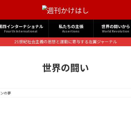
第四インターナショナル
私たちの主張
世界の闘いから
Fourth International
Assertions
World Revolution
21世紀社会主義の思想と運動に寄与する左翼ジャーナル
世界の闘い
ダンの夢