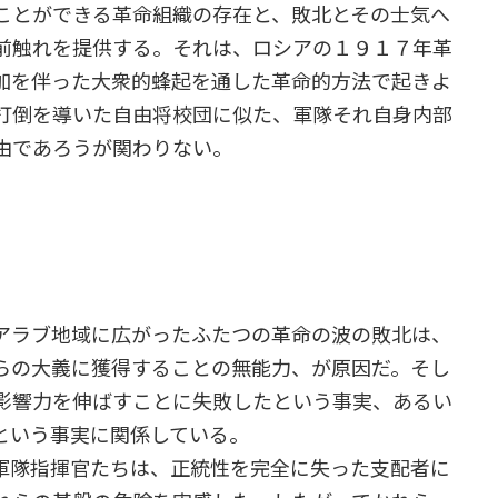
ことができる革命組織の存在と、敗北とその士気へ
前触れを提供する。それは、ロシアの１９１７年革
加を伴った大衆的蜂起を通した革命的方法で起きよ
打倒を導いた自由将校団に似た、軍隊それ自身内部
由であろうが関わりない。
アラブ地域に広がったふたつの革命の波の敗北は、
らの大義に獲得することの無能力、が原因だ。そし
影響力を伸ばすことに失敗したという事実、あるい
という事実に関係している。
軍隊指揮官たちは、正統性を完全に失った支配者に