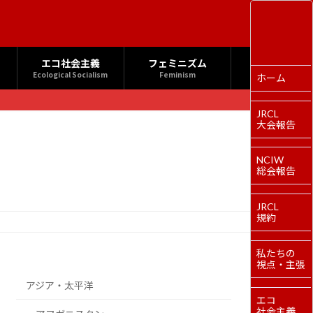
エコ社会主義
フェミニズム
Ecological Socialism
Feminism
ホーム
JRCL
大会報告
NCIW
総会報告
JRCL
規約
私たちの
視点・主張
アジア・太平洋
エコ
社会主義