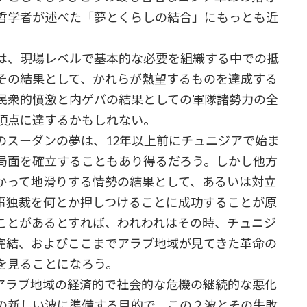
哲学者が述べた「夢とくらしの結合」にもっとも近
は、現場レベルで基本的な必要を組織する中での抵
その結果として、かれらが熱望するものを達成する
た民衆的憤激と内ゲバの結果としての軍隊諸勢力の全
の頂点に達するかもしれない。
スーダンの夢は、12年以上前にチュニジアで始ま
局面を確立することもあり得るだろう。しかし他方
かって地滑りする情勢の結果として、あるいは対立
事独裁を何とか押しつけることに成功することが原
ことがあるとすれば、われわれはその時、チュニジ
完結、およびここまでアラブ地域が見てきた革命の
を見ることになろう。
ラブ地域の経済的で社会的な危機の継続的な悪化
の新しい波に準備する目的で、この２波とその失敗