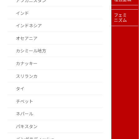
アフガニスタン
インド
フェミ
ニズム
インドネシア
オセアニア
カシミール地方
カナッキー
スリランカ
タイ
チベット
ネパール
パキスタン