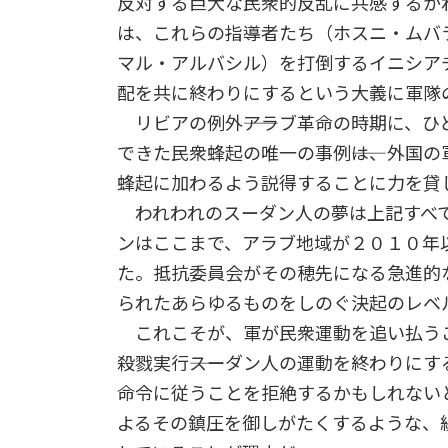
反対する巨大な民衆的反乱に共感するか
は、これらの指導者たち（ホスニ・ムバ
マル・アルバシル）を打倒するイニシア
配を共に終わりにするという大義に軍隊
リビアの例外――アラブ革命の時期に、
できた民衆蜂起の唯一の事例――は、外国
蜂起に加わるよう説得することに力を貸
われわれのスーダン人の夢は上記すべて
ンはここまで、アラブ地域が２０１０年
た。抵抗委員会がその穂先になる急進的
られたあらゆるものをしのぐ決起のレベ
これこそが、軍が民衆運動を追い払う
殺戮実行――スーダン人の運動を終わりにす
命令に従うことを拒絶するかもしれない
よるその鎮圧を御しがたくするような、