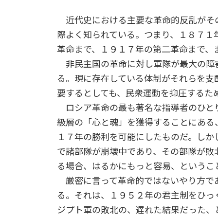
近代史における主要な革命的反乱がそ
際よく知られている。つまり、１８７１
革命まで、１９１７年の第二革命まで、
非民主国の革命に対し軍隊が最大の障
る。現に存在している体制がそれらを支
要するとしても、民衆運動を抑圧するた
ロシア革命の最も著名な指導者のひと
級層の「心と魂」を獲得することにある
１７年の勝利を可能にしたものだ。しか
で諸部隊が崩壊中であり、その部隊が敗
る場合、はるかにもっと容易、というこ
厳密に言って革命的ではないやり方であ
る。それは、１９５２年の君主制をひっ
ジプト軍の敗北の、遅れた結果だった、