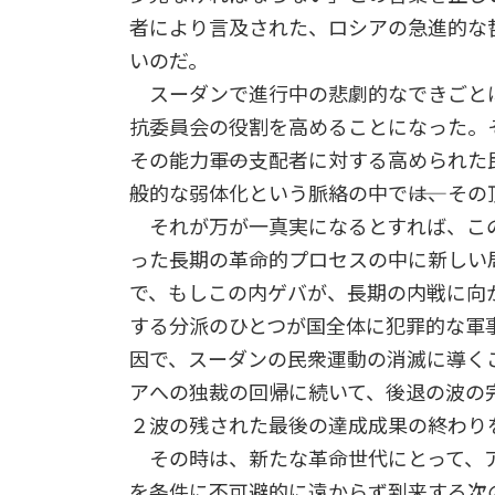
者により言及された、ロシアの急進的な
いのだ。
スーダンで進行中の悲劇的なできごと
抗委員会の役割を高めることになった。
その能力――軍の支配者に対する高められ
般的な弱体化という脈絡の中で――は、そ
それが万が一真実になるとすれば、この
った長期の革命的プロセスの中に新しい
で、もしこの内ゲバが、長期の内戦に向
する分派のひとつが国全体に犯罪的な軍
因で、スーダンの民衆運動の消滅に導く
アへの独裁の回帰に続いて、後退の波の
２波の残された最後の達成成果の終わり
その時は、新たな革命世代にとって、ア
を条件に不可避的に遠からず到来する次