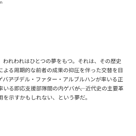
in
われわれはひとつの夢をもつ。それは、その歴史
による周期的な前者の成果の抑圧を伴った交替を目
バ――アブデル・ファター・アルブルハンが率いる正
いる即応支援部隊間の内ゲバ――が、近代史の主要革
用を示すかもしれない、という夢だ。