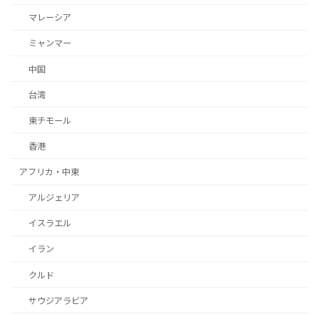
マレーシア
ミャンマー
中国
台湾
東チモール
香港
アフリカ・中東
アルジェリア
イスラエル
イラン
クルド
サウジアラビア