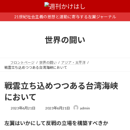
コ
ナ
ン
ビ
テ
ゲ
21世紀社会主義の思想と運動に寄与する左翼ジャーナル
ン
ー
ツ
シ
へ
ョ
世界の闘い
ス
ン
キ
に
ッ
移
プ
動
フロントページ
世界の闘い
アジア・太平洋
戦雲立ち込めつつある台湾海峡において
戦雲立ち込めつつある台湾海峡
において
最
2023年6月21日
2023年6月21日
admin
終
更
左翼はいかにして反戦の立場を構築すべきか
新
日