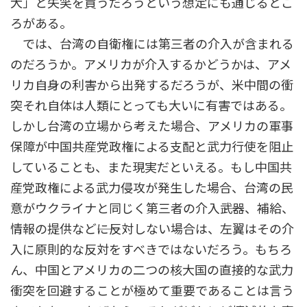
犬」と失笑を買うだろうという想定にも通じるとこ
ろがある。
では、台湾の自衛権には第三者の介入が含まれる
のだろうか。アメリカが介入するかどうかは、アメ
リカ自身の利害から出発するだろうが、米中間の衝
突それ自体は人類にとっても大いに有害ではある。
しかし台湾の立場から考えた場合、アメリカの軍事
保障が中国共産党政権による支配と武力行使を阻止
していることも、また現実だといえる。もし中国共
産党政権による武力侵攻が発生した場合、台湾の民
意がウクライナと同じく第三者の介入――武器、補給、
情報の提供など――に反対しない場合は、左翼はその介
入に原則的な反対をすべきではないだろう。もちろ
ん、中国とアメリカの二つの核大国の直接的な武力
衝突を回避することが極めて重要であることは言う