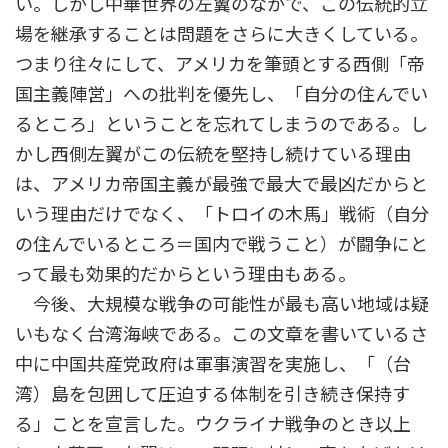
い。しかし中華世界の左翼のなかで、この伝統的立
場を継承することは問題をさらに大きくしている。
つまり往々にして、アメリカを筆頭とする西側「帝
国主義陣営」への批判を優先し、「自分の住んでい
るところ」ということを忘れてしまうのである。し
かし西側左翼がこの伝統を堅持し続けている理由
は、アメリカ帝国主義が最強で最大で最凶だからと
いう理由だけでなく、「トロイの木馬」戦術（自分
の住んでいるところ＝国内で戦うこと）が闘争にと
って最も効果的だからという理由もある。
今後、大規模な戦争の可能性が最も高い地域は疑
いもなく台湾海峡である。この文章を書いているさ
中に中国共産党政府は軍事演習を実施し、「（台
湾）島を包囲して圧迫する体制を引き続き保持す
る」ことを宣言した。ウクライナ戦争のとき以上