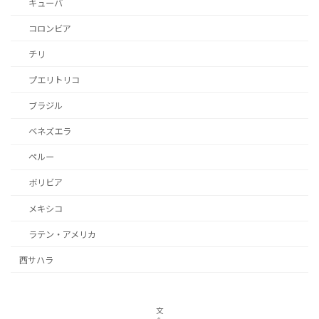
キューバ
コロンビア
チリ
プエリトリコ
ブラジル
ベネズエラ
ペルー
ボリビア
メキシコ
ラテン・アメリカ
西サハラ
文