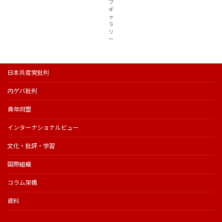
ブ
ギ
ャ
ラ
リ
ー
日本共産党批判
内ゲバ批判
青年同盟
インターナショナルビュー
文化・批評・学習
国際組織
コラム架橋
資料