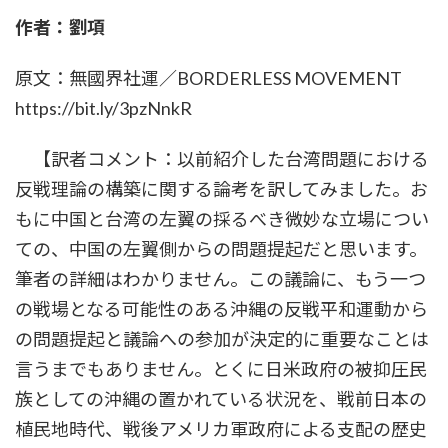
時
作者：劉項
:
原文：無國界社運／BORDERLESS MOVEMENT
https://bit.ly/3pzNnkR
【訳者コメント：以前紹介した台湾問題における
反戦理論の構築に関する論考を訳してみました。お
もに中国と台湾の左翼の採るべき微妙な立場につい
ての、中国の左翼側からの問題提起だと思います。
筆者の詳細はわかりません。この議論に、もう一つ
の戦場となる可能性のある沖縄の反戦平和運動から
の問題提起と議論への参加が決定的に重要なことは
言うまでもありません。とくに日米政府の被抑圧民
族としての沖縄の置かれている状況を、戦前日本の
植民地時代、戦後アメリカ軍政府による支配の歴史