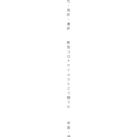
化
・
批
評
・
書
評
新
型
コ
ロ
ナ
ウ
イ
ル
ス
と
ど
う
闘
う
か
学
習
・
連