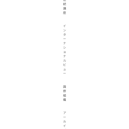
続
講
座
イ
ン
タ
ー
ナ
シ
ョ
ナ
ル
ビ
ュ
ー
国
際
組
織
ア
ー
カ
イ