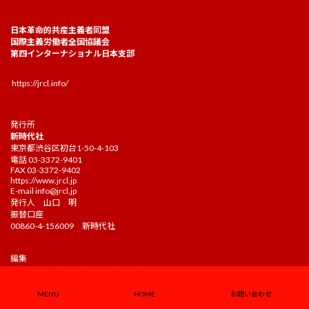
日本革命的共産主義者同盟
国際主義労働者全国協議会
第四インターナショナル日本支部
https://jrcl.info/
発行所
新時代社
東京都渋谷区初台1-50-4-103
電話 03-3372-9401
FAX 03-3372-9402
https://www.jrcl.jp
E-mail
info@jrcl.jp
発行人 山口 明
振替口座
00860-4-156009 新時代社
編集
日本革命的共産主義者同盟（JRCL）中央委員会
国際主義労働者全国協議会（NCIW）全国運営委員会
関西支社（関西新時代社）
MENU
HOME
お問い合わせ
大阪市福島区福島7-16-10吉村ビル203