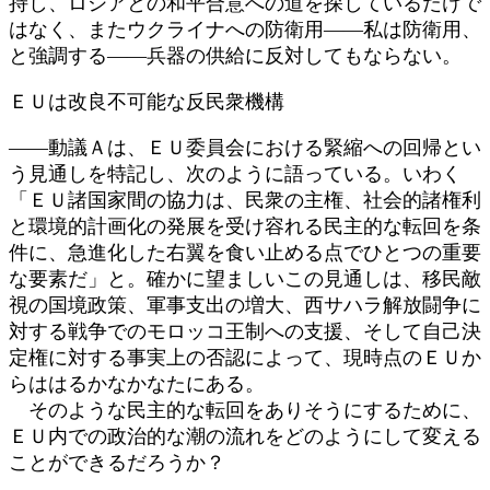
持し、ロシアとの和平合意への道を探しているだけで
はなく、またウクライナへの防衛用――私は防衛用、
と強調する――兵器の供給に反対してもならない。
ＥＵは改良不可能な反民衆機構
――動議Ａは、ＥＵ委員会における緊縮への回帰とい
う見通しを特記し、次のように語っている。いわく
「ＥＵ諸国家間の協力は、民衆の主権、社会的諸権利
と環境的計画化の発展を受け容れる民主的な転回を条
件に、急進化した右翼を食い止める点でひとつの重要
な要素だ」と。確かに望ましいこの見通しは、移民敵
視の国境政策、軍事支出の増大、西サハラ解放闘争に
対する戦争でのモロッコ王制への支援、そして自己決
定権に対する事実上の否認によって、現時点のＥＵか
らははるかなかなたにある。
そのような民主的な転回をありそうにするために、
ＥＵ内での政治的な潮の流れをどのようにして変える
ことができるだろうか？