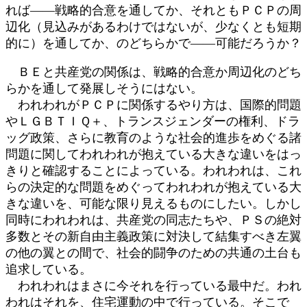
れば――戦略的合意を通してか、それともＰＣＰの周
辺化（見込みがあるわけではないが、少なくとも短期
的に）を通してか、のどちらかで――可能だろうか？
ＢＥと共産党の関係は、戦略的合意か周辺化のどち
らかを通して発展しそうにはない。
われわれがＰＣＰに関係するやり方は、国際的問題
やＬＧＢＴＩＱ＋、トランスジェンダーの権利、ドラ
ッグ政策、さらに教育のような社会的進歩をめぐる諸
問題に関してわれわれが抱えている大きな違いをはっ
きりと確認することによっている。われわれは、これ
らの決定的な問題をめぐってわれわれが抱えている大
きな違いを、可能な限り見えるものにしたい。しかし
同時にわれわれは、共産党の同志たちや、ＰＳの絶対
多数とその新自由主義政策に対決して結集すべき左翼
の他の翼との間で、社会的闘争のための共通の土台も
追求している。
われわれはまさに今それを行っている最中だ。われ
われはそれを、住宅運動の中で行っている。そこで