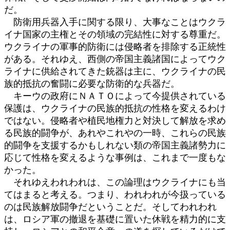
だ。
防衛用兵器入手に関する限り、大事なことはウクラ
イナ国家の主権とその領域の完結性に対する尊重だ。
ウクライナの軍事的防衛には侵略者を排除する正統性
がある。それゆえ、西側の帝国主義諸国によってウク
ライナに供給されてきた銃器は主に、ウクライナの民
族的抵抗の奮闘に必要な防衛的な兵器だ。
キーウの政府にＮＡＴＯによって今提供されている
保護は、ウクライナの民族的抵抗の性格を変えるわけ
ではない。侵略者や植民地権力と対決して解放を求め
る民族的闘争が、あれやこれやの一時、これらの民族
的闘争を支援するかもしれない類の帝国主義諸勢力に
応じて性格を変えるような事例は、これまで一度もな
かった。
それゆえわれわれは、この論理はウクライナにも当
てはまると考える。つまり、われわれが今扱っている
のは民族解放闘争だということだ。そしてわれわれ
は、ロシア軍の撤退を基礎に置いた休戦を精力的に支