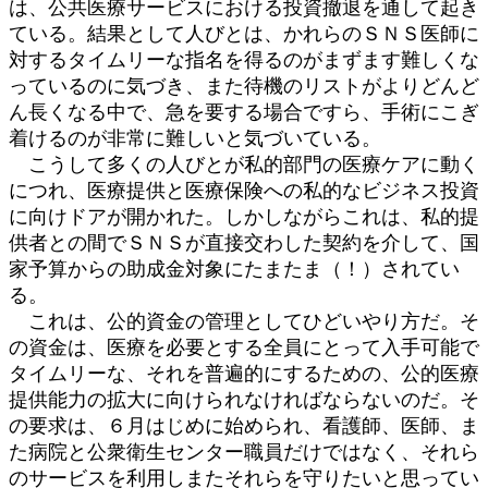
は、公共医療サービスにおける投資撤退を通して起き
ている。結果として人びとは、かれらのＳＮＳ医師に
対するタイムリーな指名を得るのがまずます難しくな
っているのに気づき、また待機のリストがよりどんど
ん長くなる中で、急を要する場合ですら、手術にこぎ
着けるのが非常に難しいと気づいている。
こうして多くの人びとが私的部門の医療ケアに動く
につれ、医療提供と医療保険への私的なビジネス投資
に向けドアが開かれた。しかしながらこれは、私的提
供者との間でＳＮＳが直接交わした契約を介して、国
家予算からの助成金対象にたまたま（！）されてい
る。
これは、公的資金の管理としてひどいやり方だ。そ
の資金は、医療を必要とする全員にとって入手可能で
タイムリーな、それを普遍的にするための、公的医療
提供能力の拡大に向けられなければならないのだ。そ
の要求は、６月はじめに始められ、看護師、医師、ま
た病院と公衆衛生センター職員だけではなく、それら
のサービスを利用しまたそれらを守りたいと思ってい