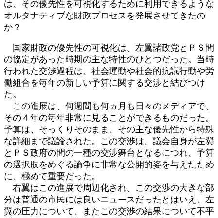
は、その優先性を可視化するために利用できるような
オルタナティブな財政プロセスを発展させてきたの
か？
国家財政の優先性の可視化は、左翼諸政党とＰＳ間
の協定があった時期の主な特性のひとつだった。当時
行われた交渉過程は、社会運動や社会的抗議行動や労
働組合を毎年の新しい予算に関する交渉と結びつけ
た。
この進展は、何週間も何ヵ月も日々のメディアで、
その４年の毎年非常に見ることができるものだった。
予算は、そっくりそのまま、その主な優先性から特殊
な詳細まで議論された。この交渉は、議会自身が左翼
とＰＳ政府の間の一種の交渉舞台となるにつれ、予算
の選択肢をめぐる論争に非常な公開的姿を与えたため
に、極めて重要だった。
右翼はこの進展で周辺化され、この交渉の大きな部
分は普通の市民には良いニュースだったとはいえ、左
翼の圧力について、またこの交渉の結果について不平