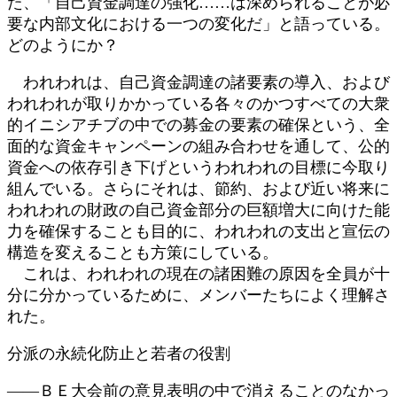
た、「自己資金調達の強化……は深められることが必
要な内部文化における一つの変化だ」と語っている。
どのようにか？
われわれは、自己資金調達の諸要素の導入、および
われわれが取りかかっている各々のかつすべての大衆
的イニシアチブの中での募金の要素の確保という、全
面的な資金キャンペーンの組み合わせを通して、公的
資金への依存引き下げというわれわれの目標に今取り
組んでいる。さらにそれは、節約、および近い将来に
われわれの財政の自己資金部分の巨額増大に向けた能
力を確保することも目的に、われわれの支出と宣伝の
構造を変えることも方策にしている。
これは、われわれの現在の諸困難の原因を全員が十
分に分かっているために、メンバーたちによく理解さ
れた。
分派の永続化防止と若者の役割
――ＢＥ大会前の意見表明の中で消えることのなかっ