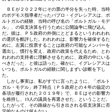
ＢＥが２０２２年にその票の半分を失った時、当時
のポデモス指導者だったパブロ・イグレシアスは、ポ
ルトガルの経験、当時の呼び名の「ポルトガル・モデ
ル」、の収支決算を行うために公開論争に飛び込ん
だ。彼は、ＰＳ政府の外側にとどまるというわれわれ
の選択を酷評した。われわれは、影響力を確保するた
めに、左翼に投票することは政府の可能なメンバーを
選出し、慣行を変え、政府の政策を代えるため、とわ
れわれの支持者に理解させるために、政府の中にいる
べきだった、と彼は語った。確かに、イグレシアスは
いつも、ポルトガルの経験に関しまずい診断を下し
た。
しかし事実は、私がすでに言ったように、「ポルト
ガル・モデル」終了時点（ＰＳ政府との４年の協定の
条項が履行された２０１９年）で、ＢＥはその影響力
を維持し、19人の議員を再選させた、ということだ。
したがって、その路線から引き出される収支決算に否
定的なものは何もない。