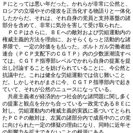
Ｐにとっては悪い年だった。かれらが非常に公然と、
ロシアの立場やその侵攻を正当化する物語りと一体化
したからだ。それは、それ自身の党員と支持基盤の諸
部分を含めて、非常に気分を害して受け取られた。
ＰＣＰはさらに、ＢＥへの敵対および労組運動内の
権威主義的方法を理由に、おそらくもっと活動的な諸
界隈で、一定の対価をも払った。ポルトガル労働者総
連合（ＰＣＰ支配下のＣＧＴＰ）内の少数派潮流すべ
ては、ＣＧＴＰ指導部レベルでかれら自身の提案を提
出し討論することを妨げられていることに、今公然と
抗議中だ。これは健全な労組運動では信じ難いこと
だ。しかしそれがまさに今、ＣＧＴＰ指導部内で起き
ていて、それが公然のニュースになっている。
共産主義者が経済的かつ社会的な諸問題に関し多く
の提案と観点を分かち合っている一政党であるＢＥに
対し、労組運動内の権威主義的実践に基づいてとられ
たＰＣＰの敵対は、左翼の諸部分内で成長中のこの党
に向けられた一定の懐疑の理由になり、同時に近年そ
の影響力を拡大できないことの根源にある。