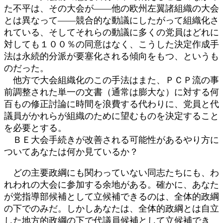
た不平は、その大会が――他の欧州左翼諸組織の大会
とは異なって――競合的な動議にしたがって組織化さ
れている、そしてそれらの動議に多くの党員はどれに
対しても１００％の同意はなく、こうした決定作成手
法は永続的分派が要塞化される傾向をもつ、というも
のだった。
他方で大会組織化のこの手法はまた、ＰＣＰ流の事
前調整された単一の文書（通常は膨大な）に対する何
百もの修正討論に時間を浪費する代わりに、党員と代
議員がかれらが組織のために望むものを決定すること
を必要とする。
ＢＥ大会手続きが改善される可能性があるやり方に
ついてあなたは何か見ているか？
どの主要政綱にも関わっていない同志たちにも、わ
れわれの大会に参加する余地がある。確かに、あなた
が党指導部候補として立候補できるのは、全体的政綱
の下でのみだ。しかしあなたは、全体的政綱とは自立
した地方的政綱の下で代議員候補として立候補でき