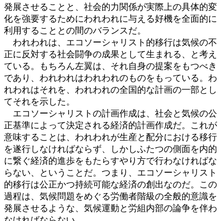
発展させることと、社会的力関係が実際上の具体的変
化を強要するためにわれわれに与える好機を全面的に
利用することとの間のバランスだ。
われわれは、エコソーシャリスト的移行は気候の不
正に反対する社会闘争の成果として生まれる、と考え
ている。もちろん左翼は、それ自身の提案をもつべき
であり、われわれはわれわれのものをもっている。わ
れわれはそれを、われわれの全国的な計画の一部とし
てそれを示した。
エコソーシャリストの計画作成は、社会と気候の公
正基準によって決定される経済的計画作成だ。これが
意味することは、われわれが生産と配分における移行
を遂行しなければならず、しかしふたつの側面を内的
に繋ぐ経済的進歩をもたらすやり方で行わなければな
らない、ということだ。つまり、エコソーシャリスト
的移行は公正かつ持続可能な経済の創出なのだ。この
過程は、気候問題をめぐる労働者階級の全般的意識を
発展させるような、気候運動と労組内部の論争を伴わ
なければならない。