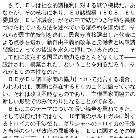
さて、ＥＵは社会的諸権利に対する戦争機構だ。あ
なたが、その核心にあり、ＥＵ諸機構（ＥＣＢ、ＥＵ
委員会、ＥＵ評議会）がその中で結びつき行動を義務
づけられている方法を述べている諸条約を読めば、そ
れらが民主的統制を逃れ、民衆が直接選出した代表に
よる点検を逃れ、新自由主義的改革と労働者と民衆諸
階級にとっての後退を永久に押しつけるために――そ
して他に決定する国民の能力をほとんどなくして――
設計され、構築された、ということを知るだろう。そ
れがＥＵの本性なのだ。
ＢＥがＥＵ諸国家間の協力について発言する場合、
われわれは、実際に存在するＥＵのことは語っていな
い。それは改良不能なものであり、主権国家間協力の
新しい形態でのみ代わりになることができる。
ＢＥはこのテーマについて長い論争を重ねてきた。
そして以前だけではなく、10年前のポルトガルに対す
るトロイカの干渉後も、ギリシャへのトロイカの干渉
と当時のシリザ政府の屈服後も、ＥＵに関するその観