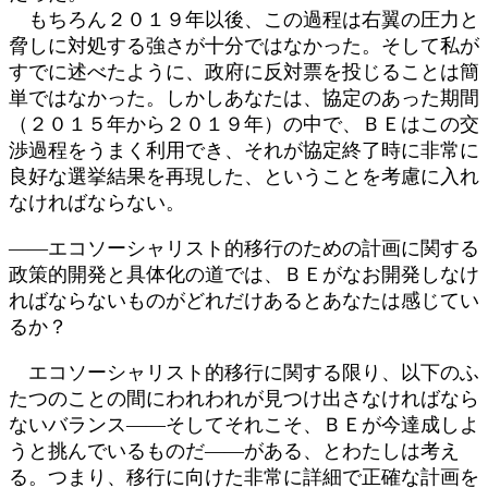
もちろん２０１９年以後、この過程は右翼の圧力と
脅しに対処する強さが十分ではなかった。そして私が
すでに述べたように、政府に反対票を投じることは簡
単ではなかった。しかしあなたは、協定のあった期間
（２０１５年から２０１９年）の中で、ＢＥはこの交
渉過程をうまく利用でき、それが協定終了時に非常に
良好な選挙結果を再現した、ということを考慮に入れ
なければならない。
――エコソーシャリスト的移行のための計画に関する
政策的開発と具体化の道では、ＢＥがなお開発しなけ
ればならないものがどれだけあるとあなたは感じてい
るか？
エコソーシャリスト的移行に関する限り、以下のふ
たつのことの間にわれわれが見つけ出さなければなら
ないバランス――そしてそれこそ、ＢＥが今達成しよ
うと挑んでいるものだ――がある、とわたしは考え
る。つまり、移行に向けた非常に詳細で正確な計画を