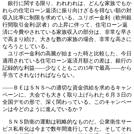
銀行に関する限り、われわれは、どんな家族でもか
れらの住宅ローン返済に振り向けざるを得ない額の対
収入比率に制限を求めている。ユリボー金利（欧州銀
行間取引金利:訳者）の上昇に伴って、住宅ローン返
済に今費やされている家族収入の部分は、非常な早さ
で高まり続け、大きな数の家族の場合、非常な高さに
なろうとしている。
ユリボー金利の高騰が始まった時と比較した、今日
適用されている住宅ローン返済月額との差は、銀行の
記録的な利益――少なくともこの15年で最高――から
手当てされなければならない。
――ＢＥはＳＮＳへの適切な資金供給を求めるキャン
ペーンに、大会でも大きく取り上げられた６月３日の
全国デモの形で、深く関わっている。このキャンペー
ンは今どのように進んでいるか？
ＳＮＳ防衛の運動は戦略的なものだ。公衆衛生サー
ビス私有化は今まで数年間進行してきた。そしてそれ