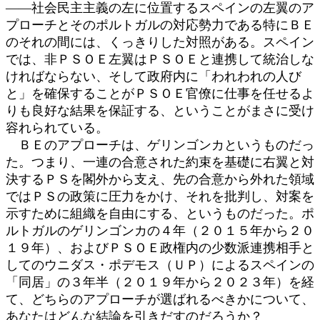
――社会民主主義の左に位置するスペインの左翼のア
プローチとそのポルトガルの対応勢力である特にＢＥ
のそれの間には、くっきりした対照がある。スペイン
では、非ＰＳＯＥ左翼はＰＳＯＥと連携して統治しな
ければならない、そして政府内に「われわれの人び
と」を確保することがＰＳＯＥ官僚に仕事を任せるよ
りも良好な結果を保証する、ということがまさに受け
容れられている。
ＢＥのアプローチは、ゲリンゴンカというものだっ
た。つまり、一連の合意された約束を基礎に右翼と対
決するＰＳを閣外から支え、先の合意から外れた領域
ではＰＳの政策に圧力をかけ、それを批判し、対案を
示すために組織を自由にする、というものだった。ポ
ルトガルのゲリンゴンカの４年（２０１５年から２０
１９年）、およびＰＳＯＥ政権内の少数派連携相手と
してのウニダス・ポデモス（ＵＰ）によるスペインの
「同居」の３年半（２０１９年から２０２３年）を経
て、どちらのアプローチが選ばれるべきかについて、
あなたはどんな結論を引きだすのだろうか？