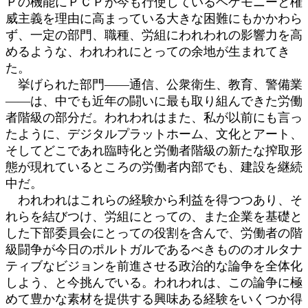
Ｐの機能にＰＣＰが今も行使しているヘゲモニーと権
威主義を理由に高まっている大きな困難にもかかわら
ず、一定の部門、職種、労組にわれわれの影響力を高
めるような、われわれにとっての余地が生まれてき
た。
挙げられた部門――通信、公衆衛生、教育、警備業
――は、中でも近年の闘いに最も取り組んできた労働
者階級の部分だ。われわれはまた、私が以前にも言っ
たように、デジタルプラットホーム、文化とアート、
そしてどこであれ臨時化と労働者階級の新たな搾取形
態が現れているところの労働者内部でも、建設を継続
中だ。
われわれはこれらの経験から利益を得つつあり、そ
れらを結びつけ、労組にとっての、また企業を基礎と
した下部委員会にとっての役割を含んで、労働者の階
級闘争が今日のポルトガルであるべきもののオルタナ
ティブなビジョンを前進させる政治的な論争を全体化
しよう、と今挑んでいる。われわれは、この論争に極
めて豊かな素材を提供する興味ある経験をいくつか得