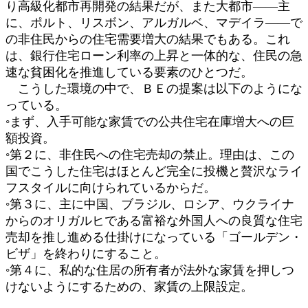
り高級化都市再開発の結果だが、また大都市――主
に、ポルト、リスボン、アルガルベ、マデイラ――で
の非住民からの住宅需要増大の結果でもある。これ
は、銀行住宅ローン利率の上昇と一体的な、住民の急
速な貧困化を推進している要素のひとつだ。
こうした環境の中で、ＢＥの提案は以下のようにな
っている。
◦まず、入手可能な家賃での公共住宅在庫増大への巨
額投資。
◦第２に、非住民への住宅売却の禁止。理由は、この
国でこうした住宅はほとんど完全に投機と贅沢なライ
フスタイルに向けられているからだ。
◦第３に、主に中国、ブラジル、ロシア、ウクライナ
からのオリガルヒである富裕な外国人への良質な住宅
売却を推し進める仕掛けになっている「ゴールデン・
ビザ」を終わりにすること。
◦第４に、私的な住居の所有者が法外な家賃を押しつ
けないようにするための、家賃の上限設定。