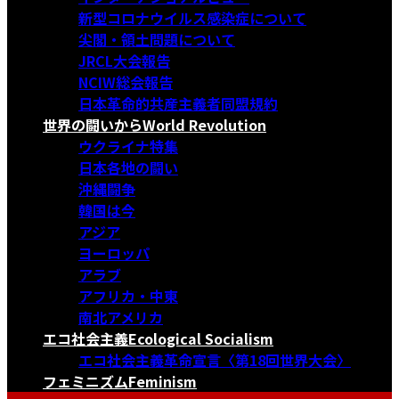
新型コロナウイルス感染症について
尖閣・領土問題について
JRCL大会報告
NCIW総会報告
日本革命的共産主義者同盟規約
世界の闘いから
World Revolution
ウクライナ特集
日本各地の闘い
沖縄闘争
韓国は今
アジア
ヨーロッパ
アラブ
アフリカ・中東
南北アメリカ
エコ社会主義
Ecological Socialism
エコ社会主義革命宣言〈第18回世界大会〉
フェミニズム
Feminism