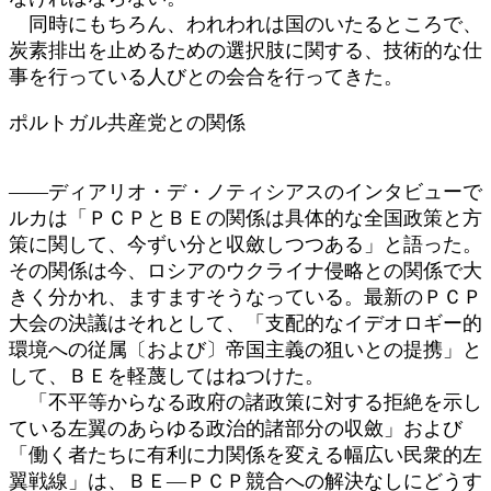
同時にもちろん、われわれは国のいたるところで、
炭素排出を止めるための選択肢に関する、技術的な仕
事を行っている人びとの会合を行ってきた。
ポルトガル共産党との関係
――ディアリオ・デ・ノティシアスのインタビューで
ルカは「ＰＣＰとＢＥの関係は具体的な全国政策と方
策に関して、今ずい分と収斂しつつある」と語った。
その関係は今、ロシアのウクライナ侵略との関係で大
きく分かれ、ますますそうなっている。最新のＰＣＰ
大会の決議はそれとして、「支配的なイデオロギー的
環境への従属〔および〕帝国主義の狙いとの提携」と
して、ＢＥを軽蔑してはねつけた。
「不平等からなる政府の諸政策に対する拒絶を示し
ている左翼のあらゆる政治的諸部分の収斂」および
「働く者たちに有利に力関係を変える幅広い民衆的左
翼戦線」は、ＢＥ―ＰＣＰ競合への解決なしにどうす