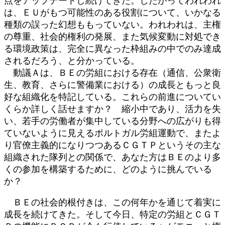
点をアップデートし続けてきた。したがってわれわれ
は、ＥＵがもつ可能性のある役割について、いかなる
種類の誤った幻想ももっていない。われわれは、主権
の尊重、社会的権利の発展、また気候変動に対処でき
る環境政策は、完全に異なった枠組みの中でのみ達成
されるだろう、と分かっている。
動議Ａは、ＢＥの労組における存在（通信、公衆衛
生、教育、さらに警備業における）の成長ともっと良
好な組織化を特記している。これらの前進についてい
くらか詳しく話せますか？ 縮小中であり、活力を失
い、若手の労働者が集中している分野への広がりも得
ていないように見えるポルトガル労組運動で、またよ
り官僚主義的になりつつあるＣＧＴＰというその主な
組織された隊列との関係で、あなた方はＢＥのより多
くの参加を構築するために、どのように挑んでいる
か？
ＢＥの社会的根付きは、この何年かを通じて着実に
成長を続けてきた。そして今日、特定の労組とＣＧＴ