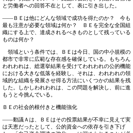
と労働者への回答不在として、表に引き出した。
――ＢＥは他にどんな領域で成功を得たのか？ 今も
最も注意が必要な領域は何か？ ＢＥを完全な全国組
織にする上で、達成されるべきものとして残っている
ものは何か？
領域という条件では、ＢＥは今日、国の中小規模の
都市で非常に広範な存在感を確保している。もちろん
われわれは、総選挙結果を受けてわれわれの公的機能
における大きな低落を経験し、それは、われわれの領
域的な組織を発展させ得る方法にいくつかの結果を残
した。しかしわれわれは、この問題を解決し、前に進
もうと今挑んでいる。
ＢＥの社会的根付きと機能強化
――動議Ａは、ＢＥはその投票結果が不幸に見えて実
は天恵だったとして、公的資金への依存を引き下げ