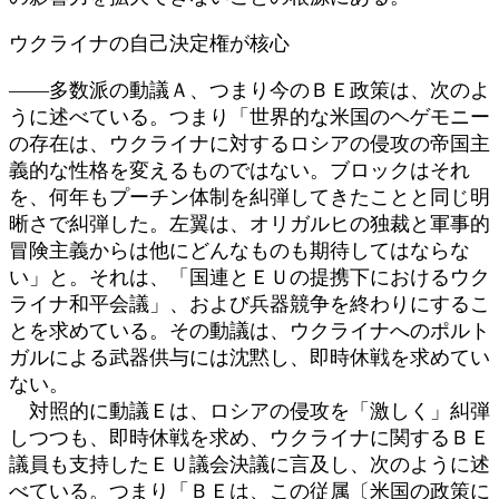
ウクライナの自己決定権が核心
――多数派の動議Ａ、つまり今のＢＥ政策は、次のよ
うに述べている。つまり「世界的な米国のヘゲモニー
の存在は、ウクライナに対するロシアの侵攻の帝国主
義的な性格を変えるものではない。ブロックはそれ
を、何年もプーチン体制を糾弾してきたことと同じ明
晰さで糾弾した。左翼は、オリガルヒの独裁と軍事的
冒険主義からは他にどんなものも期待してはならな
い」と。それは、「国連とＥＵの提携下におけるウク
ライナ和平会議」、および兵器競争を終わりにするこ
とを求めている。その動議は、ウクライナへのポルト
ガルによる武器供与には沈黙し、即時休戦を求めてい
ない。
対照的に動議Ｅは、ロシアの侵攻を「激しく」糾弾
しつつも、即時休戦を求め、ウクライナに関するＢＥ
議員も支持したＥＵ議会決議に言及し、次のように述
べている。つまり「ＢＥは、この従属〔米国の政策に