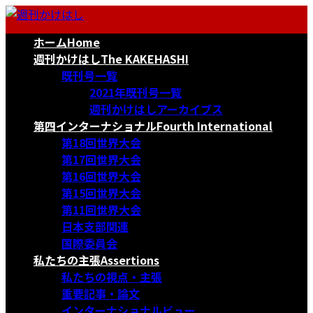
コ
ナ
ン
ビ
ホーム
Home
テ
ゲ
ン
ー
週刊かけはし
The KAKEHASHI
ツ
シ
既刊号一覧
へ
ョ
2021年既刊号一覧
ス
ン
週刊かけはしアーカイブス
キ
に
第四インターナショナル
Fourth International
ッ
移
第18回世界大会
プ
動
第17回世界大会
第16回世界大会
第15回世界大会
第11回世界大会
日本支部関連
国際委員会
私たちの主張
Assertions
私たちの視点・主張
重要記事・論文
インターナショナルビュー