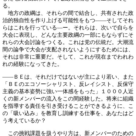
る。
地方の政綱は、それらの間で結合し、共有された政
治的独自性を作り上げる可能性をもつ――そしてそれ
らはこれを行っている―ー。それらは、次いで自らを
大会に表現し、どんな主要政綱の一部にもならずにそ
れらの大会討論をつくる。これは党の伝統だ。大潮流
間の論争で大会が支配されないようにするためには、
それは非常に重要だ。そして、これが現在までわれわ
れの経験になってきた。
――ＢＥは、それだけではないが主により若い、また
「ＢＥのエコソーシャリスト、反レイシスト、反保守
主義の基本姿勢に強い一体感をもった」１０００人近
くの新メンバーの流入をこの間経験した。将来に組織
を指導する責任を引き受けることができるように、こ
の「吸い込み」を教育し訓練する仕事を、あなたはど
う考えているか？
この挑戦課題を扱うやり方は、新メンバーのための