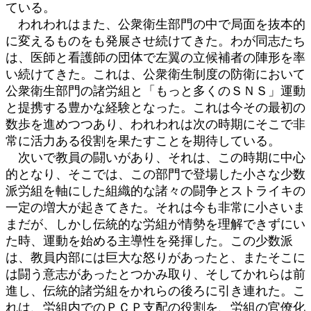
ている。
われわれはまた、公衆衛生部門の中で局面を抜本的
に変えるものをも発展させ続けてきた。わが同志たち
は、医師と看護師の団体で左翼の立候補者の陣形を率
い続けてきた。これは、公衆衛生制度の防衛において
公衆衛生部門の諸労組と「もっと多くのＳＮＳ」運動
と提携する豊かな経験となった。これは今その最初の
数歩を進めつつあり、われわれは次の時期にそこで非
常に活力ある役割を果たすことを期待している。
次いで教員の闘いがあり、それは、この時期に中心
的となり、そこでは、この部門で登場した小さな少数
派労組を軸にした組織的な諸々の闘争とストライキの
一定の増大が起きてきた。それは今も非常に小さいま
まだが、しかし伝統的な労組が情勢を理解できずにい
た時、運動を始める主導性を発揮した。この少数派
は、教員内部には巨大な怒りがあったと、またそこに
は闘う意志があったとつかみ取り、そしてかれらは前
進し、伝統的諸労組をかれらの後ろに引き連れた。こ
れは、労組内でのＰＣＰ支配の役割を、労組の官僚化