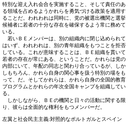
特別な迎え入れ会合を実施すること、そして責任のあ
る領域を占めるようかれらを勇気づける政策を適用す
ることだ。われわれは同時に、党の被選出機関と選挙
候補者に若者の十分な存在を確保するよう常に務めて
いる。
若いＢＥメンバーは、別の組織内に閉じ込められて
はいず、われわれは、別の青年組織をもつことを拒否
している。これが意味することは、ＢＥ組織を貫いて
若者の存在が常にある、ということだ。かれらは党の
内部にいて、年配の同志と関わり合っているが、しか
しもちろん、かれら自身の関心事を扱う特別の場をも
って、だ。そしてかれらは、かれら自身の全国的教育
プログラムとかれらの年次全国キャンプを組織してい
る。
しかしながら、ＢＥの機関と日々の活動に関する限
り、彼らは全面的な権利をもつメンバーだ。
左翼と社会民主主義:対照的なポルトガルとスペイン