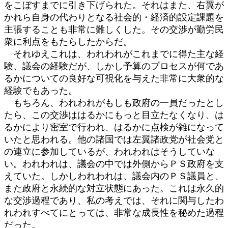
をこぼすまでに引き下げられた。それはまた、右翼が
かれら自身の代わりとなる社会的・経済的設定課題を
主張することも非常に難しくした。その交渉が勤労民
衆に利点をもたらしたからだ。
それゆえこれは、われわれがこれまでに得た主な経
験、議会の経験だが、しかし予算のプロセスが何であ
るかについての良好な可視化を与えた非常に大衆的な
経験でもあった。
もちろん、われわれがもしも政府の一員だったとし
たら、この交渉ははるかにもっと目立たなくなり、は
るかにより密室で行われ、はるかに点検が雑になって
いたと思われる。他の諸国では左翼諸政党が社会党と
の連立に参加しているが、われわれはそうしていな
い。われわれは、議会の中では外側からＰＳ政府を支
えていた。しかしわれわれは、議会内のＰＳ議員と、
また政府と永続的な対立状態にあった。これは永久的
な交渉過程であり、私の考えでは、それに関与したわ
れわれすべてにとっては、非常な成長性を秘めた過程
だった。