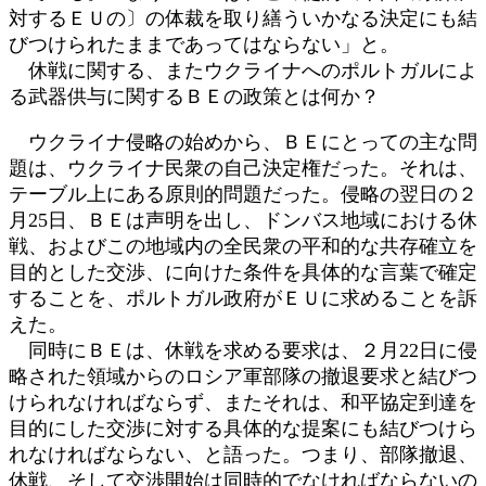
対するＥＵの〕の体裁を取り繕ういかなる決定にも結
びつけられたままであってはならない」と。
休戦に関する、またウクライナへのポルトガルによ
る武器供与に関するＢＥの政策とは何か？
ウクライナ侵略の始めから、ＢＥにとっての主な問
題は、ウクライナ民衆の自己決定権だった。それは、
テーブル上にある原則的問題だった。侵略の翌日の２
月25日、ＢＥは声明を出し、ドンバス地域における休
戦、およびこの地域内の全民衆の平和的な共存確立を
目的とした交渉、に向けた条件を具体的な言葉で確定
することを、ポルトガル政府がＥＵに求めることを訴
えた。
同時にＢＥは、休戦を求める要求は、２月22日に侵
略された領域からのロシア軍部隊の撤退要求と結びつ
けられなければならず、またそれは、和平協定到達を
目的にした交渉に対する具体的な提案にも結びつけら
れなければならない、と語った。つまり、部隊撤退、
休戦、そして交渉開始は同時的でなければならないの