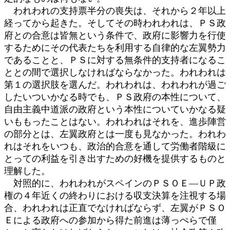
われわれの支持票半分の喪失は、それから２年以上
経ってから起きた。そしてその時われわれは、ＰＳ政
府との合意は皆無という条件で、政府に影響力を行使
するためにその代表たちを利用する自律的な左翼勢力
であることと、ＰＳに対する無条件的支持者になるこ
ととの間で選択しなければならなかった。われわれは
第１の選択肢を選んだ。われわれは、われわれが過ご
したいついかなる時でも、ＰＳ政府の本性について、
自由主義中道派の政府という本性についていかなる疑
いももったことはない。われわれはそれを、進歩陣営
の部分とは、左翼政府とは一度も見なかった。われわ
れはそれをいつも、政治的合意を通して労働者階級に
とっての利益を引き出すための好機を提供するものと
理解した。
対照的に、われわれがスペインのＰＳＯＥ―ＵＰ政
権の４年近くの終わりにおける収支決算を注視する場
合、われわれは正直でなければならず、左翼がＰＳＯ
Ｅによる政府への参加から得た前進は薄っぺらで僅