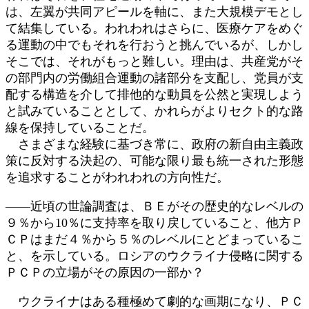
は、左翼が共同アピールを軸に、また大規模デモとし
て結集している。われわれはさらに、医療ケアをめぐ
る運動の中でもそれを行おうと挑んでいるが、しかし
そこでは、それがもっと難しい。理由は、共産党がそ
の部門内の労働組合運動の諸部分を支配し、党員が支
配する構造を介して排他的な動員を公然と実現しよう
と試みていることとして、かれらがよりセクト的な路
線を保持していることだ。
さまざまな経験に基づき常に、政府の新自由主義政
策に反対する決起の、可能な限り最も統一された形態
を追求することがわれわれの方向性だ。
――近頃の世論調査は、ＢＥがその歴史的なレベルの
９％から10％に支持率を取り戻していること、他方Ｐ
ＣＰはまだ４％から５％のレベルにとどまっているこ
と、を示している。ロシアのウクライナ侵略に関する
ＰＣＰの立場がその原因の一部か？
ウクライナはある種極めて劇的な画期になり、ＰＣ