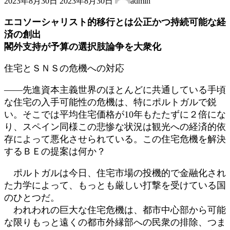
2023年8月30日
2023年8月30日
admin
終
更
エコソーシャリスト的移行とは公正かつ持続可能な経
新
済の創出
日
閣外支持が予算の選択肢論争を大衆化
時
:
住宅とＳＮＳの危機への対応
――先進資本主義世界のほとんどに共通している手頃
な住宅の入手可能性の危機は、特にポルトガルで鋭
い。そこでは平均住宅価格が10年もたたずに２倍にな
り、スペイン同様この悲惨な状況は観光への経済的依
存によって悪化させられている。この住宅危機を解決
するＢＥの提案は何か？
ポルトガルは今日、住宅市場の投機的で金融化され
た力学によって、もっとも厳しい打撃を受けている国
のひとつだ。
われわれの巨大な住宅危機は、都市中心部から可能
な限りもっと遠くの都市外縁部への民衆の排除、つま