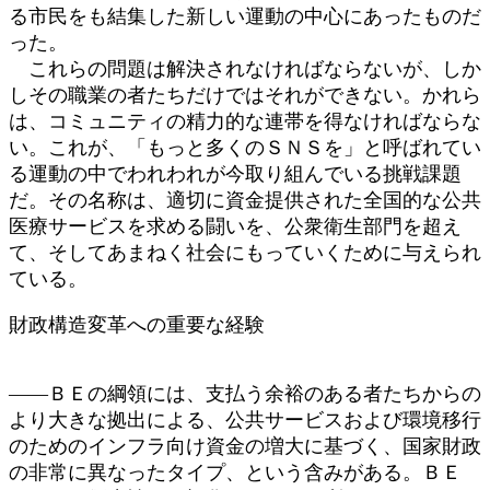
る市民をも結集した新しい運動の中心にあったものだ
った。
これらの問題は解決されなければならないが、しか
しその職業の者たちだけではそれができない。かれら
は、コミュニティの精力的な連帯を得なければならな
い。これが、「もっと多くのＳＮＳを」と呼ばれてい
る運動の中でわれわれが今取り組んでいる挑戦課題
だ。その名称は、適切に資金提供された全国的な公共
医療サービスを求める闘いを、公衆衛生部門を超え
て、そしてあまねく社会にもっていくために与えられ
ている。
財政構造変革への重要な経験
――ＢＥの綱領には、支払う余裕のある者たちからの
より大きな拠出による、公共サービスおよび環境移行
のためのインフラ向け資金の増大に基づく、国家財政
の非常に異なったタイプ、という含みがある。ＢＥ