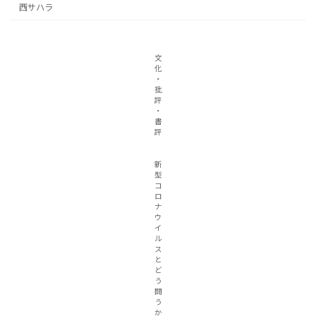
西サハラ
文
化
・
批
評
・
書
評
新
型
コ
ロ
ナ
ウ
イ
ル
ス
と
ど
う
闘
う
か