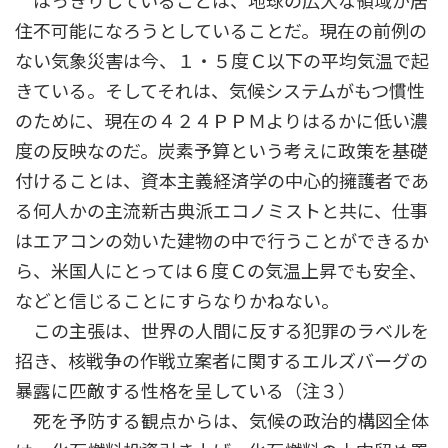
はっきりしていることは、地球の広大な領域が居
住不可能になろうとしていることだ。現在の前例の
ない気象災害は今、１・５度Ｃ以下の平均気温で起
きている。そしてそれは、気候システムがもつ慣性
のために、現在の４２４ＰＰＭよりはるかに低い濃
度の反映なのだ。炭素予算という考えに政策を基礎
付けることは、資本主義経済学の中心的擁護者であ
る何人かの主流新古典派エコノミストと共に、仕事
はエアコンの効いた建物の中で行うことができるか
ら、米国人にとっては６度Ｃの気温上昇でも安全、
などと信じることにすらなりかねない。
この主張は、世界の人間に反する犯罪のラベルを
招き、核戦争の作戦立案者に関するエルズバーグの
暴露に匹敵する性格を呈している（注３）
死を予防する観点からは、気候の政治的構図全体