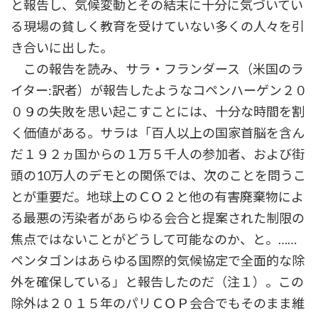
と報告し、気候変動とその結末に十分に気づいてい
る現場の貧しく教育を受けていない多くの人々を引
き合いに出した。
この報告を読み、サラ・フランダース（米国のラ
イター:訳者）が報告したようなコペンハーゲン２０
０９の失敗を思い起こすことには、十分な時間を割
く価値がある。サラは「百人以上の国家首脳を含ん
だ１９２ヵ国からの１万５千人の参加者、および街
頭の10万人のデモとの関係では、次のことを問うこ
とが重要だ。地球上のＣＯ２と他の有害廃棄物によ
る最悪の汚染者があらゆる会合と提案された制限の
焦点ではないことがどうして可能なのか、と。……
ペンタゴンはあらゆる国際的気候協定で全面的な除
外を確保している」と報告したのだ（注１）。この
除外は２０１５年のパリＣＯＰ会合でもそのまま維