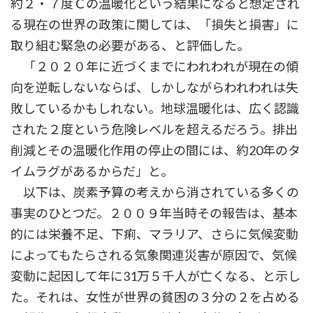
約２・７度Ｃの温暖化という結果になると想定され
る現在の世界の政策に関しては、「損失と損害」に
取り組む緊急の必要がある、と評価した。
「２０２０年に近づくまでにわれわれが現在の傾
向を逆転しないならば、しかしながらわれわれは失
敗しているかもしれない。地球温暖化は、広く認識
された２度という危険レベルを超えるだろう。排出
削減とその温暖化作用の停止の間には、約20年のタ
イムラグがあるからだ」と。
以下は、炭素予算の考えから消されている多くの
事実のひとつだ。２００９年当時その報告は、基本
的には栄養不足、下痢、マラリア、さらに気候変動
によってもたらされる気象関連災害が原因で、気候
変動に起因して年に31万５千人が亡くなる、と示し
た。それは、女性が世界の貧困の３分の２を占める