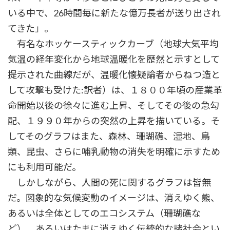
いる中で、26時間毎に新たな億万長者が送り出され
てきた」。
有名なホッケースティックカーブ（地球大気平均
気温の経年変化から地球温暖化を歴然と示すとして
提示された曲線だが、温暖化懐疑論者からねつ造と
して攻撃も受けた:訳者）は、１８００年頃の産業革
命開始以後の徐々に進む上昇、そしてその後の急勾
配、１９９０年からの突然の上昇を描いている。そ
してそのグラフはまた、森林、珊瑚礁、湿地、鳥
類、昆虫、さらに哺乳動物の消失を明確に示すため
にも利用可能だ。
しかしながら、人間の死に関するグラフは皆無
だ。図象的な気候変動のイメージは、消えゆく熊、
あるいは全体としてのエコシステム（珊瑚礁な
ど）、あるいはたまに消えゆく伝統的な諸社会とい