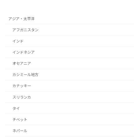
2023年9月27日
アジア・太平洋
アフガニスタン
インド
インドネシア
オセアニア
カシミール地方
カナッキー
スリランカ
タイ
チベット
ネパール