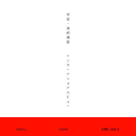
学
習
・
連
続
講
座
イ
ン
タ
ー
ナ
シ
ョ
ナ
ル
ビ
ュ
ー
国
際
組
MENU
HOME
お問い合わせ
織