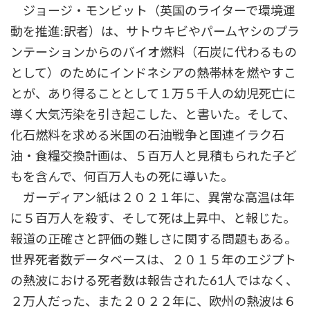
ジョージ・モンビット（英国のライターで環境運
動を推進:訳者）は、サトウキビやパームヤシのプラ
ンテーションからのバイオ燃料（石炭に代わるもの
として）のためにインドネシアの熱帯林を燃やすこ
とが、あり得ることとして１万５千人の幼児死亡に
導く大気汚染を引き起こした、と書いた。そして、
化石燃料を求める米国の石油戦争と国連イラク石
油・食糧交換計画は、５百万人と見積もられた子ど
もを含んで、何百万人もの死に導いた。
ガーディアン紙は２０２１年に、異常な高温は年
に５百万人を殺す、そして死は上昇中、と報じた。
報道の正確さと評価の難しさに関する問題もある。
世界死者数データベースは、２０１５年のエジプト
の熱波における死者数は報告された61人ではなく、
２万人だった、また２０２２年に、欧州の熱波は６