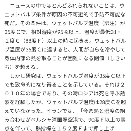
ニュースの中でほとんどふれられないことは、ウ
ェットバルブ条件が原因の不可避的で予防不可能な
死だ。その条件は、ウェットバルブ温度（訳注）が
35度Ｃで、相対湿度が95％以上、温度が最低31・
１度Ｃ（88度Ｆ）以上の時に起きる。ウェットバル
ブ温度が35度Ｃに達すると、人間が自らを冷やして
身体内部の熱を取ることが困難になる閾値（しきい
ち）を超える。
しかし研究は、ウェットバルブ温度が35度Ｃ以下
でも致命的になり得ることを示している。それは２
０１０年の場合であり、その時ロシアは死を呼ぶ熱
波を経験したが、ウェットバルブ温度は28度Ｃを超
えていなかった。イランでは、「今週熱と湿度の組
み合わせがペルシャ湾国際空港で、90度Ｆ以上の露
点を伴って、熱指標を１５２度Ｆまで押し上げ