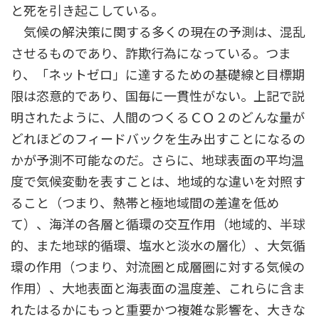
と死を引き起こしている。
気候の解決策に関する多くの現在の予測は、混乱
させるものであり、詐欺行為になっている。つま
り、「ネットゼロ」に達するための基礎線と目標期
限は恣意的であり、国毎に一貫性がない。上記で説
明されたように、人間のつくるＣＯ２のどんな量が
どれほどのフィードバックを生み出すことになるの
かが予測不可能なのだ。さらに、地球表面の平均温
度で気候変動を表すことは、地域的な違いを対照す
ること（つまり、熱帯と極地域間の差違を低め
て）、海洋の各層と循環の交互作用（地域的、半球
的、また地球的循環、塩水と淡水の層化）、大気循
環の作用（つまり、対流圏と成層圏に対する気候の
作用）、大地表面と海表面の温度差、これらに含ま
れたはるかにもっと重要かつ複雑な影響を、大きな