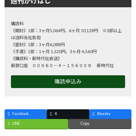
週刊かけはし
購読料
《開封》1部：3ヶ月5,064円、6ヶ月 10,128円 ※3部以上
は送料当社負担
《密封》1部：3ヶ月6,088円
《手渡》1部：1ヶ月 1,520円、3ヶ月 4,560円
《購読料・新時代社直送》
振替口座 ００８６０－４－１５６００９ 新時代社
購読申込み
Facebook
X
Bluesky
LINE
Copy