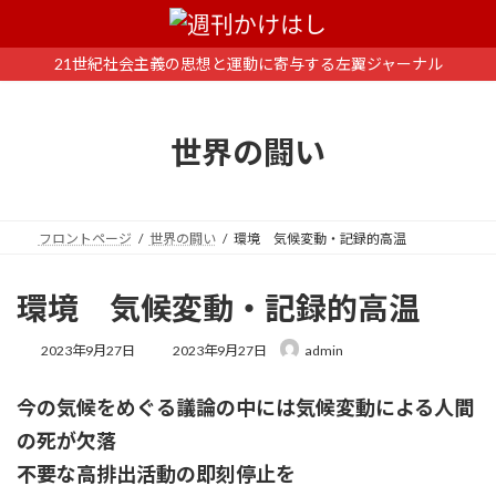
コ
ナ
ン
ビ
テ
ゲ
21世紀社会主義の思想と運動に寄与する左翼ジャーナル
ン
ー
ツ
シ
へ
ョ
世界の闘い
ス
ン
キ
に
ッ
移
プ
動
フロントページ
世界の闘い
環境 気候変動・記録的高温
環境 気候変動・記録的高温
最
2023年9月27日
2023年9月27日
admin
終
更
今の気候をめぐる議論の中には気候変動による人間
新
日
の死が欠落
時
:
不要な高排出活動の即刻停止を