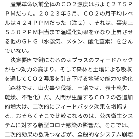
産業革命以前全体のＣＯ２濃度はおよそ２７５Ｐ
ＰＭだった。２０２３年５月、ＣＯ２の月平均レベ
ルは４２４ＰＰＭだった（注２）。それは、事実上
５５０ＰＰＭ相当まで温暖化効果をかなり上昇させ
る他のＧＨＧ（水蒸気、メタン、酸化窒素）を含ん
でいない。
決定要因で鍵になるのはプラスのフィードバック
がもつ効力の高まり、そして森林と土壌による吸収
を通してＣＯ２濃度を引き下げる地球の能力の劣化
（森林では、山火事や伐採、土壌では、表土喪失、
乾燥、不毛化）だ。人間が生産するＣＯ２の各追加
的増大は、二次的にフィードバック効果を増幅す
る。おそらくそこで比較になるのは、公衆衛生シス
テムに対する新型コロナ感染の影響だ。そこでは、
二次的効果の数珠つなぎが、全般的なシステム崩壊