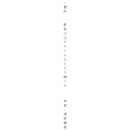
・
書
評
新
型
コ
ロ
ナ
ウ
イ
ル
ス
と
ど
う
闘
う
か
学
習
・
連
続
講
座