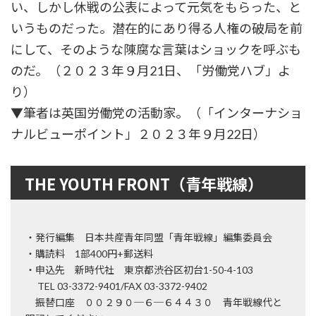
い、しかし休戦の公表によって元気をもらった、と
いうものだった。潜在的にあり得る人権の破局を前
にして、そのような陳腐な言葉はショックを呼ぶも
のだ。（２０２３年９月21日、「労働党ハブ」よ
り）
▼筆者は英国労働党の活動家。（「インターナショ
ナルビューポイント」２０２３年９月22日）
THE YOUTH FRONT（青年戦線）
・発行編集 日本共産青年同盟「青年戦線」編集委員会
・購読料 1部400円+郵送料
・申込先 新時代社 東京都渋谷区初台1-50-4-103
TEL 03-3372-9401/FAX 03-3372-9402
振替口座 ００２９０─６─６４４３０ 青年戦線代と