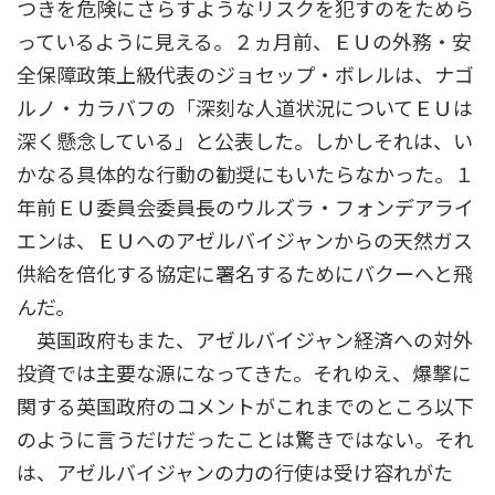
つきを危険にさらすようなリスクを犯すのをためら
っているように見える。２ヵ月前、ＥＵの外務・安
全保障政策上級代表のジョセップ・ボレルは、ナゴ
ルノ・カラバフの「深刻な人道状況についてＥＵは
深く懸念している」と公表した。しかしそれは、い
かなる具体的な行動の勧奨にもいたらなかった。１
年前ＥＵ委員会委員長のウルズラ・フォンデアライ
エンは、ＥＵへのアゼルバイジャンからの天然ガス
供給を倍化する協定に署名するためにバクーへと飛
んだ。
英国政府もまた、アゼルバイジャン経済への対外
投資では主要な源になってきた。それゆえ、爆撃に
関する英国政府のコメントがこれまでのところ以下
のように言うだけだったことは驚きではない。それ
は、アゼルバイジャンの力の行使は受け容れがた