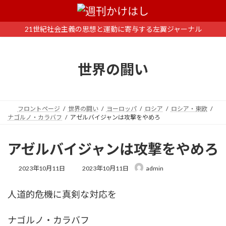
コ
ナ
ン
ビ
テ
ゲ
21世紀社会主義の思想と運動に寄与する左翼ジャーナル
ン
ー
ツ
シ
へ
ョ
世界の闘い
ス
ン
キ
に
ッ
移
プ
動
フロントページ
世界の闘い
ヨーロッパ
ロシア
ロシア・東欧
ナゴルノ・カラバフ
アゼルバイジャンは攻撃をやめろ
アゼルバイジャンは攻撃をやめろ
最
2023年10月11日
2023年10月11日
admin
終
更
人道的危機に真剣な対応を
新
日
時
ナゴルノ・カラバフ
: