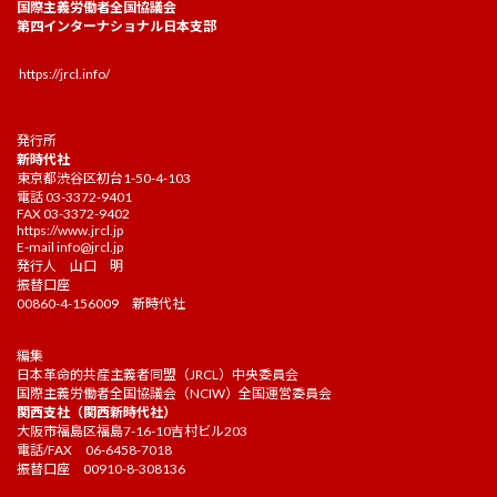
国際主義労働者全国協議会
第四インターナショナル日本支部
https://jrcl.info/
発行所
新時代社
東京都渋谷区初台1-50-4-103
電話 03-3372-9401
FAX 03-3372-9402
https://www.jrcl.jp
E-mail
info@jrcl.jp
発行人 山口 明
振替口座
00860-4-156009 新時代社
編集
日本革命的共産主義者同盟（JRCL）中央委員会
国際主義労働者全国協議会（NCIW）全国運営委員会
関西支社（関西新時代社）
大阪市福島区福島7-16-10吉村ビル203
電話/FAX 06-6458-7018
振替口座 00910-8-308136