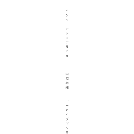
イ
ン
タ
ー
ナ
シ
ョ
ナ
ル
ビ
ュ
ー
国
際
組
織
ア
ー
カ
イ
ブ
ギ
ャ
ラ