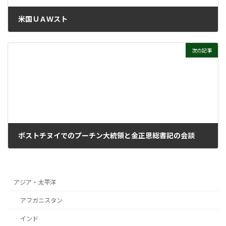
米国ＵＡＷスト
2023年10月11日
次の記事
ボストチヌイでのプーチン大統領と金正恩総書記の会談
2023年10月11日
アジア・太平洋
アフガニスタン
インド