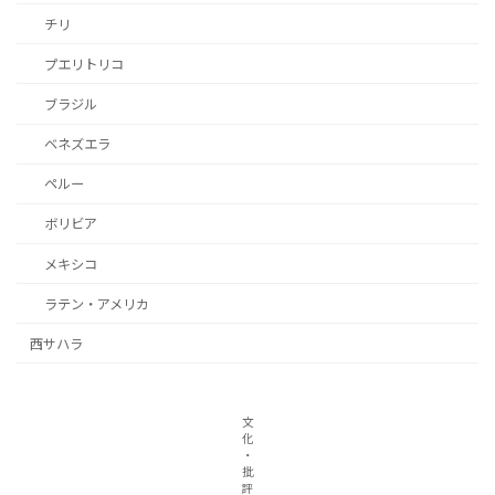
チリ
プエリトリコ
ブラジル
ベネズエラ
ペルー
ボリビア
メキシコ
ラテン・アメリカ
西サハラ
文
化
・
批
評