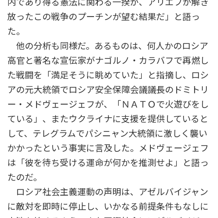
内であり得る憲法に関わる一揆が、アリエフが解き
放ったこの戦争のプーチンが望む結果だ」と語っ
た。
他の分析も同様だ。あるものは、何人かのロシア
高官と著名な宣伝家がナゴルノ・カラバフで再燃し
た戦闘を「満足そうに眺めていた」と指摘し、ロシ
アの元大統領でロシア安全保障会議議長のドミトリ
ー・メドヴェージェフが、「ＮＡＴＯで火遊びをし
ている」、またウクライナに支援を提供していると
して、テレグラムでパシニャン大統領に激しく襲い
かかったという事実に言及した。メドヴェージェフ
は「彼を待ち受ける運命が何かを推測せよ」と語っ
たのだ。
ロシア社会主義運動の声明は、アゼルバイジャン
に敵対を即時に停止し、いかなる前提条件もなしに