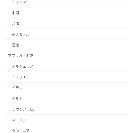
ミャンマー
中国
台湾
東チモール
香港
アフリカ・中東
アルジェリア
イスラエル
イラン
クルド
サウジアラビア
スーダン
タンザニア