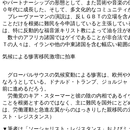
やパートナーシップの形態として、また芸術や音楽の
０年代に成長した。そして、多文化的なコミュニティ
ブレーヴァーマンの演説は、反ＬＧＢＴの立場を含ん
ことだけを根拠に難民を今申請していると主張してい
は、特に反動的な福音派キリスト教によって油を注が
数十のアフリカ諸国ではゲイであることが非合法であ
Ｔの人々は、イランや他の中東諸国を含む幅広い範囲
気候による惨害移民激増に拍車
グローバルサウスの気候変動による惨害は、欧州や米
なろうとしている。ドナルド・トランプ、ジョルジャ
前に進めるだろう。
労働党のキア・スターマーと彼の陰の内相であるイヴ
ことを根拠とするのではなく、主に難民を国外にとど
は、労働運動と急進左翼からのはっきりした親移民の
スト・レジスタンス）
▼筆者は「ソーシャリスト・レジスタンス」およびミ