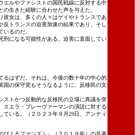
ウエルやファシストの国民戦線に反対する中で１９７
との生きた経験に合わせた声を与えた。
り彼女は、多くの人々はゲイやトランスであるという
や反トランスの迫害加速の結果であり、そしてそこで
ているのだ。
死刑になる可能性がある。迫害に直面しているＬＧＢ
てるはずだ。それは、今後の数十年の中心的な問題に
英国の保守党もそうなるように、反移民の文化戦争を
シストかつ反動的な反移民の立場に異議を突き付ける
。スエラ・ブレーヴァーマンの演説に対する批判の嵐
ている。（２０２３年９月29日、アンティカピタリ
のびよるファシズム』（２０１９年）の共著者。