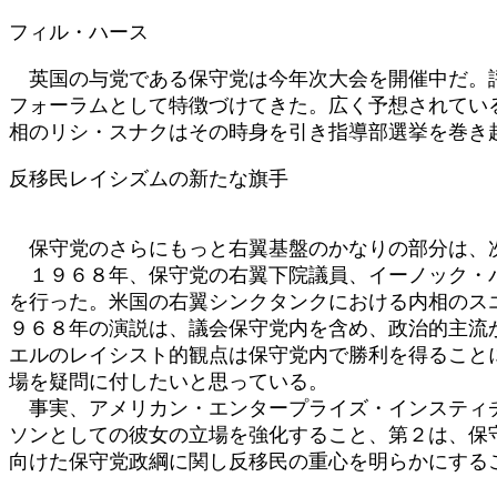
日
フィル・ハース
時
:
英国の与党である保守党は今年次大会を開催中だ。評
フォーラムとして特徴づけてきた。広く予想されてい
相のリシ・スナクはその時身を引き指導部選挙を巻き
反移民レイシズムの新たな旗手
保守党のさらにもっと右翼基盤のかなりの部分は、次
１９６８年、保守党の右翼下院議員、イーノック・パ
を行った。米国の右翼シンクタンクにおける内相のス
９６８年の演説は、議会保守党内を含め、政治的主流
エルのレイシスト的観点は保守党内で勝利を得ること
場を疑問に付したいと思っている。
事実、アメリカン・エンタープライズ・インスティチ
ソンとしての彼女の立場を強化すること、第２は、保
向けた保守党政綱に関し反移民の重心を明らかにする