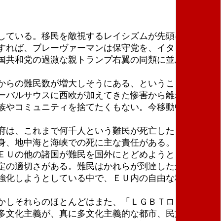
している。移民を敵視するレイシズムが先頭にあり、
すれば、ブレーヴァーマンは保守党を、イタリアのジ
国共和党の過激な親トランプ右翼の同類に並ぶ線に引
からの難民数が増大しそうにある、ということだ。し
ーバルサウスに西欧が加えてきた惨害から離れたい思
族やコミュニティを捨てたくもない。今移動中の者た
府は、これまで何千人という難民が死亡したような、
身、地中海と海峡での死に主な責任がある。
ＥＵの他の諸国が難民を国外にとどめようとしている
定の適切さがある。難民はかれらが到達した最初の安
強化しようとしている中で、ＥＵ内の自由な移動を保
かしそれらのほとんどはまた、「ＬＧＢＴロビー」に
多文化主義が、真に多文化主義的な都市、民族間婚姻