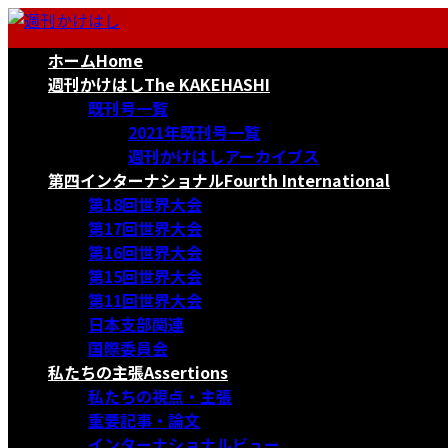
コ
ナ
ン
ビ
ホーム
Home
テ
ゲ
ン
ー
週刊かけはし
The KAKEHASHI
ツ
シ
既刊号一覧
へ
ョ
2021年既刊号一覧
ス
ン
週刊かけはしアーカイブス
キ
に
第四インターナショナル
Fourth International
ッ
移
第18回世界大会
プ
動
第17回世界大会
第16回世界大会
第15回世界大会
第11回世界大会
日本支部関連
国際委員会
私たちの主張
Assertions
私たちの視点・主張
重要記事・論文
インターナショナルビュー