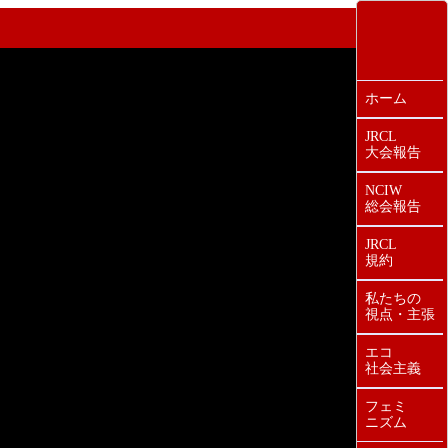
ホーム
JRCL
大会報告
NCIW
総会報告
JRCL
規約
私たちの
視点・主張
エコ
社会主義
フェミ
ニズム