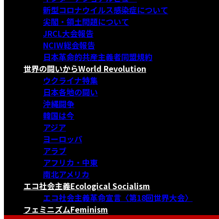
新型コロナウイルス感染症について
尖閣・領土問題について
JRCL大会報告
NCIW総会報告
日本革命的共産主義者同盟規約
世界の闘いから
World Revolution
ウクライナ特集
日本各地の闘い
沖縄闘争
韓国は今
アジア
ヨーロッパ
アラブ
アフリカ・中東
南北アメリカ
エコ社会主義
Ecological Socialism
エコ社会主義革命宣言〈第18回世界大会〉
フェミニズム
Feminism