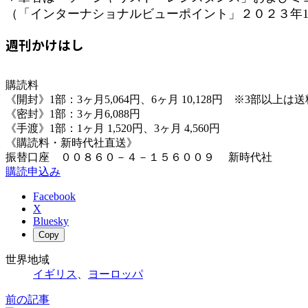
（「インターナショナルビューポイント」２０２３年1
週刊かけはし
購読料
《開封》1部：3ヶ月5,064円、6ヶ月 10,128円 ※3部以上
《密封》1部：3ヶ月6,088円
《手渡》1部：1ヶ月 1,520円、3ヶ月 4,560円
《購読料・新時代社直送》
振替口座 ００８６０－４－１５６００９ 新時代社
購読申込み
Facebook
X
Bluesky
Copy
世界地域
イギリス
、
ヨーロッパ
前の記事