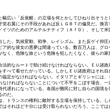
幅広い「反覚醒」の立場を何とかしてひねり出そうと
守党右翼にその手段があれば反ＬＧＢＴの偏見だ。換言
ドイツのためのアルテルナティフ（ＡｆＤ）、そして米
した。気候変動、戦争、レイシズム、また反ゲイ抑圧
ピア的な彼女の悪夢は間違っている。数百万人は、グロ
がなく、危険な旅という危険を犯したくなく、彼らの家
法的なルートで助け続けなければならない。ＥＵ諸政
をすべて着せたがっている。しかしＥＵ諸政府はそれ自
協定がなければならない。イタリアとギリシャには、
れなければならないことについて不平をこぼす場合、一
時代遅れになっている。各国が難民に対し自らの国境を
るのだ。
、トランスの権利に敵対する立場を保持している。し
ではそれほど十分には受け取られないだろう。ここでは