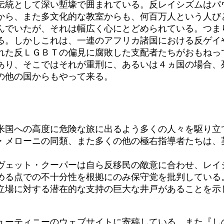
伝統として深い塹壕で囲まれている。反レイシズムはパ
から、また多文化的な教室からも、何百万人という人び
でいたが、それは幅広く心にとどめられている。つま
る。しかしこれは、一連のアフリカ諸国における反ゲイ
れた反ＬＧＢＴの偏見に腐敗した支配者たちがおもねっ
り、そこではそれが重刑に、あるいは４ヵ国の場合、
の他の国からもやって来る。
国への高度に危険な旅に出るよう多くの人々を駆り立
・メローニの同類、また多くの他の極右指導者たちは、
ェット・クーパーは自ら反移民の敵意に合わせ、レイ
める点での不十分性を根拠にのみ保守党を批判している
立場に対する潜在的な支持の巨大な井戸があることを示し
ューティニーのウェブサイトに寄稿している。また『し