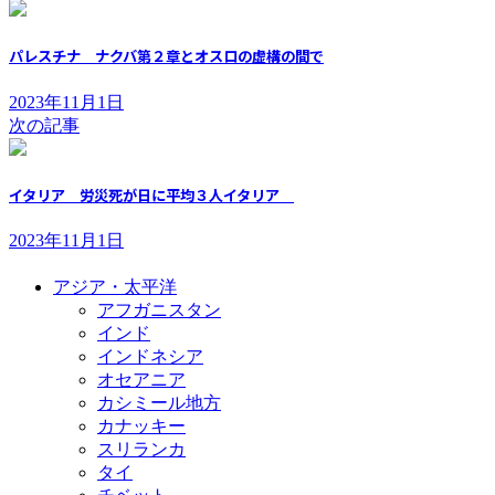
パレスチナ ナクバ第２章とオスロの虚構の間で
2023年11月1日
次の記事
イタリア 労災死が日に平均３人イタリア
2023年11月1日
アジア・太平洋
アフガニスタン
インド
インドネシア
オセアニア
カシミール地方
カナッキー
スリランカ
タイ