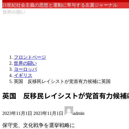
21世紀社会主義の思想と運動に寄与する左翼ジャーナル
世界の闘い
フロントページ
世界の闘い
ヨーロッパ
イギリス
英国 反移民レイシストが党首有力候補に英国
英国 反移民レイシストが党首有力候
最
2023年11月1日
2023年11月1日
admin
終
更
保守党、文化戦争を選挙戦略に
新