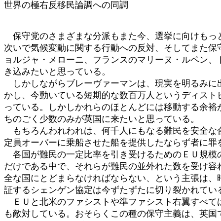
世界の極右反移民論調への同調
保守党のさまざまな分派もまた今、選挙に向けもっと
次いで気候変動に関する行動への反対、そしてまた保
ョルジャ・メローニ、フランスのマリーヌ・ルペン、
き込みたいと思っている。
しかしながらブレーヴァーマンは、現実を明るみに出
かし、今動いている短期的な数百万人というディスト
っている。しかしかれらのほとんどには移動する余裕
ちのごく少数のみが英国に来たいと思っている。
もちろんわれわれは、何千人にもなる難民を安全な合
定員オーバーに乗船させた船を提供したならず者に罪
各国が難民の一定比率を引き受けるためのＥＵ規模の
だけである中で、それらが難民の並外れた数を受け容
全な国にとどまらなければならない、という主張は、
証するシェンゲン協定は今ずたずたに切り裂かれてい
ＥＵと北米のファシストや準ファシスト右翼すべては
も敵対している。おそらくこの種の保守主義は、英国