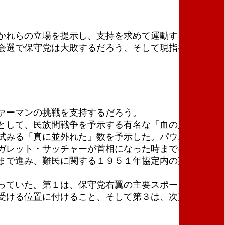
かれらの立場を提示し、支持を求めて運動するための
会選で保守党は大敗するだろう、そして現指導者で首
ァーマンの挑戦を支持するだろう。
として、民族間戦争を予示する有名な「血の川」演説
試みる「真に並外れた」数を予示した。パウエルの１
ガレット・サッチャーが首相になった時までに、パウ
まで進み、難民に関する１９５１年協定内の英国の立
っていた。第１は、保守党右翼の主要スポークスパー
受ける位置に付けること、そして第３は、次期選挙に