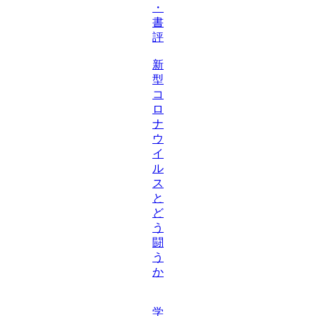
・
書
評
新
型
コ
ロ
ナ
ウ
イ
ル
ス
と
ど
う
闘
う
か
学