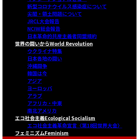
新型コロナウイルス感染症について
尖閣・領土問題について
JRCL大会報告
NCIW総会報告
日本革命的共産主義者同盟規約
世界の闘いから
World Revolution
ウクライナ特集
日本各地の闘い
沖縄闘争
韓国は今
アジア
ヨーロッパ
アラブ
アフリカ・中東
南北アメリカ
エコ社会主義
Ecological Socialism
エコ社会主義革命宣言〈第18回世界大会〉
フェミニズム
Feminism