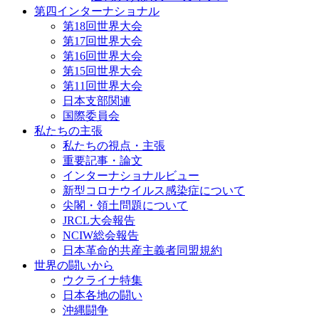
第四インターナショナル
第18回世界大会
第17回世界大会
第16回世界大会
第15回世界大会
第11回世界大会
日本支部関連
国際委員会
私たちの主張
私たちの視点・主張
重要記事・論文
インターナショナルビュー
新型コロナウイルス感染症について
尖閣・領土問題について
JRCL大会報告
NCIW総会報告
日本革命的共産主義者同盟規約
世界の闘いから
ウクライナ特集
日本各地の闘い
沖縄闘争