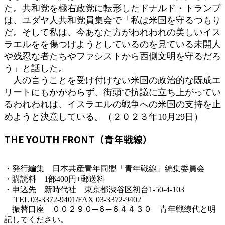
た。共和党を極右政党に転形したドナルド・トランプ
は、ユダヤ人共和党員集会で「私は米国を守るつもり
だ。そして私は、今あなた方がわれわれの美しいイス
ラエルをを傷つけようとしているのを見ている未開人
や残忍な者たちやファシストから西側文明を守るだろ
う」と話した。
人の言うことを受け付けない米国の政治的な既成エ
リートにもかかわらず、街頭で抗議に立ち上がってい
るわれわれは、イスラエルの戦争への米国の支持を止
めようと決意している。（２０２３年10月29日）
THE YOUTH FRONT（青年戦線）
・発行編集 日本共産青年同盟「青年戦線」編集委員会
・購読料 1部400円+郵送料
・申込先 新時代社 東京都渋谷区初台1-50-4-103
TEL 03-3372-9401/FAX 03-3372-9402
振替口座 ００２９０─６─６４４３０ 青年戦線代と明
記してください。