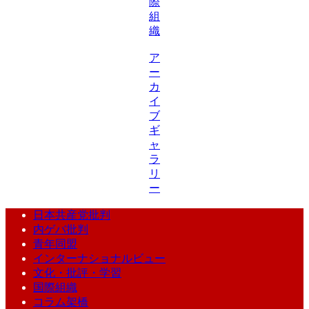
際
組
織
ア
ー
カ
イ
ブ
ギ
ャ
ラ
リ
ー
日本共産党批判
内ゲバ批判
青年同盟
インターナショナルビュー
文化・批評・学習
国際組織
コラム架橋