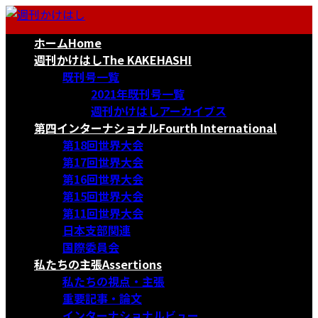
コ
ナ
ン
ビ
ホーム
Home
テ
ゲ
ン
ー
週刊かけはし
The KAKEHASHI
ツ
シ
既刊号一覧
へ
ョ
2021年既刊号一覧
ス
ン
週刊かけはしアーカイブス
キ
に
第四インターナショナル
Fourth International
ッ
移
第18回世界大会
プ
動
第17回世界大会
第16回世界大会
第15回世界大会
第11回世界大会
日本支部関連
国際委員会
私たちの主張
Assertions
私たちの視点・主張
重要記事・論文
インターナショナルビュー