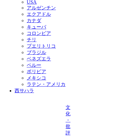
USA
アルゼンチン
エクアドル
カナダ
キューバ
コロンビア
チリ
プエリトリコ
ブラジル
ベネズエラ
ペルー
ボリビア
メキシコ
ラテン・アメリカ
西サハラ
文
化
・
批
評