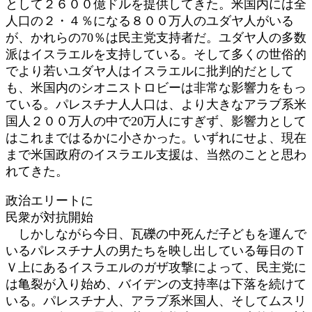
として２６００億ドルを提供してきた。米国内には全
人口の２・４％になる８００万人のユダヤ人がいる
が、かれらの70％は民主党支持者だ。ユダヤ人の多数
派はイスラエルを支持している。そして多くの世俗的
でより若いユダヤ人はイスラエルに批判的だとして
も、米国内のシオニストロビーは非常な影響力をもっ
ている。パレスチナ人人口は、より大きなアラブ系米
国人２００万人の中で20万人にすぎず、影響力として
はこれまではるかに小さかった。いずれにせよ、現在
まで米国政府のイスラエル支援は、当然のことと思わ
れてきた。
政治エリートに
民衆が対抗開始
しかしながら今日、瓦礫の中死んだ子どもを運んで
いるパレスチナ人の男たちを映し出している毎日のＴ
Ｖ上にあるイスラエルのガザ攻撃によって、民主党に
は亀裂が入り始め、バイデンの支持率は下落を続けて
いる。パレスチナ人、アラブ系米国人、そしてムスリ