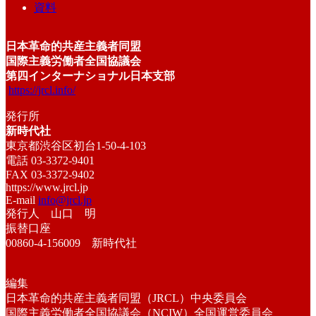
資料
日本革命的共産主義者同盟
国際主義労働者全国協議会
第四インターナショナル日本支部
https://jrcl.info/
発行所
新時代社
東京都渋谷区初台1-50-4-103
電話 03-3372-9401
FAX 03-3372-9402
https://www.jrcl.jp
E-mail
info@jrcl.jp
発行人 山口 明
振替口座
00860-4-156009 新時代社
編集
日本革命的共産主義者同盟（JRCL）中央委員会
国際主義労働者全国協議会（NCIW）全国運営委員会