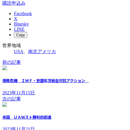
購読申込み
Facebook
X
Bluesky
LINE
Copy
世界地域
USA
、
南北アメリカ
前の記事
債務危機 ＩＭＦ・世銀年次総会対抗アクション
2023年11月15日
次の記事
米国 ＵＡＷスト勝利的前進
2023年11月21日