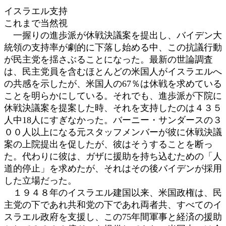
イスラエル支持
これまで当然視
一握りの進歩派が休戦決議案を提出し、バイデン大
統領の支持率が劇的に下落し始める中、この抗議行動
が民主党を揺さぶることになった。最新の世論調査
は、民主党員を含むほとんどの米国人がイスラエルへ
の共感を示したが、米国人の67％は休戦を求めている
ことを明らかにしている。それでも、進歩派が下院に
休戦決議案を提案した時、それを支持したのは４３５
人中18人にすぎなかった。バーニー・サンダースの３
００人以上になる元スタッフメンバーが彼に休戦決議
案の上院提出を促したが、彼はそうすることを断っ
た。代わりに彼は、ガザに援助を持ち込むための「人
道的停止」を求めたが、それはその後バイデンが採用
した立場だった。
１９４８年のイスラエル建国以来、米国政権は、民
主党の下であれ共和党の下であれ両者共、すべてのイ
スラエル政府を支援し、この75年間軍事と経済の援助