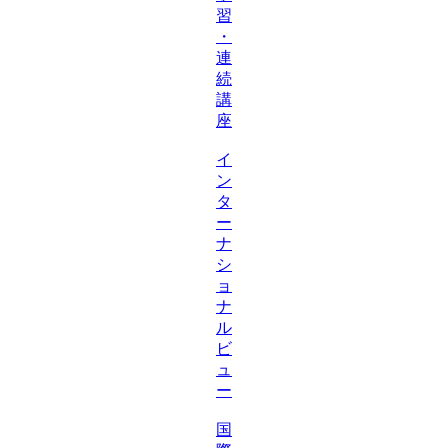
習
・
連
続
講
座
イ
ン
タ
ー
ナ
シ
ョ
ナ
ル
ビ
ュ
ー
国