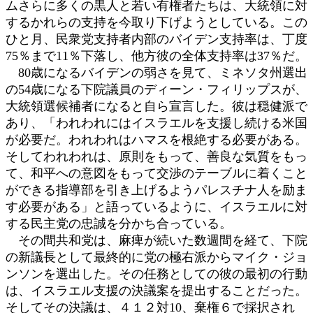
ムさらに多くの黒人と若い有権者たちは、大統領に対
するかれらの支持を今取り下げようとしている。この
ひと月、民衆党支持者内部のバイデン支持率は、丁度
75％まで11％下落し、他方彼の全体支持率は37％だ。
80歳になるバイデンの弱さを見て、ミネソタ州選出
の54歳になる下院議員のディーン・フィリップスが、
大統領選候補者になると自ら宣言した。彼は穏健派で
あり、「われわれにはイスラエルを支援し続ける米国
が必要だ。われわれはハマスを根絶する必要がある。
そしてわれわれは、原則をもって、善良な気質をもっ
て、和平への意図をもって交渉のテーブルに着くこと
ができる指導部を引き上げるようパレスチナ人を励ま
す必要がある」と語っているように、イスラエルに対
する民主党の忠誠を分かち合っている。
その間共和党は、麻痺が続いた数週間を経て、下院
の新議長として最終的に党の極右派からマイク・ジョ
ンソンを選出した。その任務としての彼の最初の行動
は、イスラエル支援の決議案を提出することだった。
そしてその決議は、４１２対10、棄権６で採択され