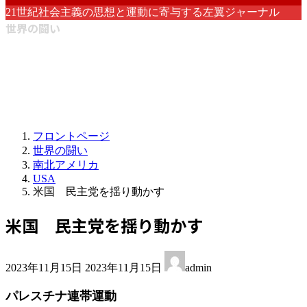
21世紀社会主義の思想と運動に寄与する左翼ジャーナル
世界の闘い
フロントページ
世界の闘い
南北アメリカ
USA
米国 民主党を揺り動かす
米国 民主党を揺り動かす
最
2023年11月15日
2023年11月15日
admin
終
更
パレスチナ連帯運動
新