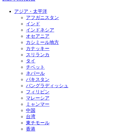
アジア・太平洋
アフガニスタン
インド
インドネシア
オセアニア
カシミール地方
カナッキー
スリランカ
タイ
チベット
ネパール
パキスタン
バングラディッシュ
フィリピン
マレーシア
ミャンマー
中国
台湾
東チモール
香港