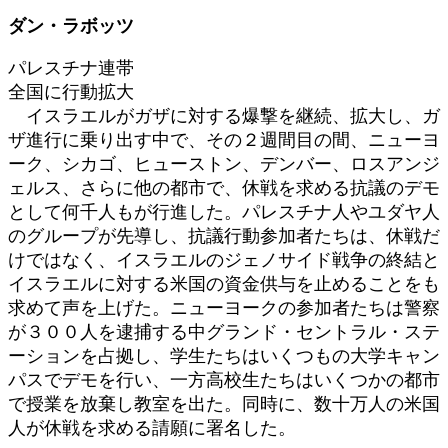
日
ダン・ラボッツ
時
:
パレスチナ連帯
全国に行動拡大
イスラエルがガザに対する爆撃を継続、拡大し、ガ
ザ進行に乗り出す中で、その２週間目の間、ニューヨ
ーク、シカゴ、ヒューストン、デンバー、ロスアンジ
ェルス、さらに他の都市で、休戦を求める抗議のデモ
として何千人もが行進した。パレスチナ人やユダヤ人
のグループが先導し、抗議行動参加者たちは、休戦だ
けではなく、イスラエルのジェノサイド戦争の終結と
イスラエルに対する米国の資金供与を止めることをも
求めて声を上げた。ニューヨークの参加者たちは警察
が３００人を逮捕する中グランド・セントラル・ステ
ーションを占拠し、学生たちはいくつもの大学キャン
パスでデモを行い、一方高校生たちはいくつかの都市
で授業を放棄し教室を出た。同時に、数十万人の米国
人が休戦を求める請願に署名した。