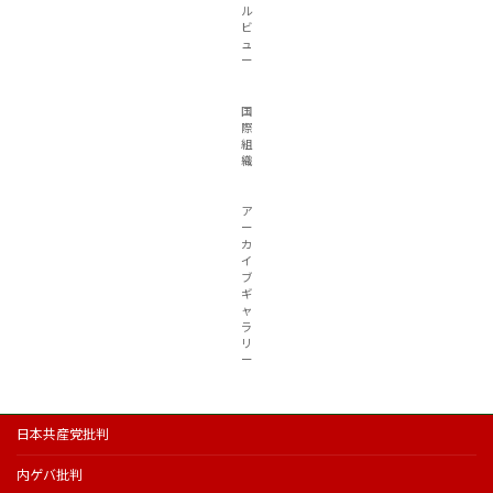
ル
ビ
ュ
ー
国
際
組
織
ア
ー
カ
イ
ブ
ギ
ャ
ラ
リ
ー
日本共産党批判
内ゲバ批判