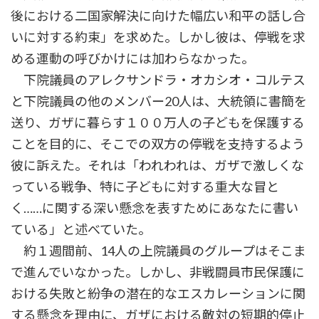
後における二国家解決に向けた幅広い和平の話し合
いに対する約束」を求めた。しかし彼は、停戦を求
める運動の呼びかけには加わらなかった。
下院議員のアレクサンドラ・オカシオ・コルテス
と下院議員の他のメンバー20人は、大統領に書簡を
送り、ガザに暮らす１００万人の子どもを保護する
ことを目的に、そこでの双方の停戦を支持するよう
彼に訴えた。それは「われわれは、ガザで激しくな
っている戦争、特に子どもに対する重大な冒と
く……に関する深い懸念を表すためにあなたに書い
ている」と述べていた。
約１週間前、14人の上院議員のグループはそこま
で進んでいなかった。しかし、非戦闘員市民保護に
おける失敗と紛争の潜在的なエスカレーションに関
する懸念を理由に、ガザにおける敵対の短期的停止