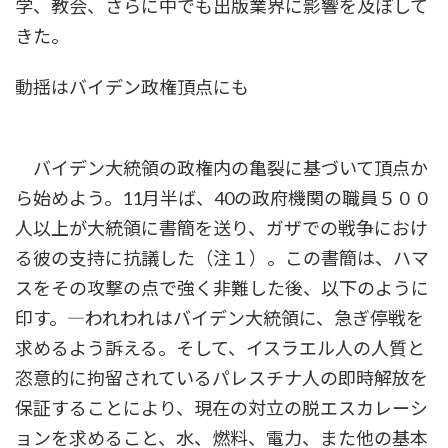
学、教会、さらに中でも出版業界に影響を及ぼして
きた。
動揺はバイデン政権頂点にも
バイデン大統領の政権内の亀裂に基づいて頂点か
ら始めよう。11月半ば、40の政府機関の職員５００
人以上が大統領に書簡を送り、ガザでの戦争におけ
る彼の支持に抗議した（注１）。この書簡は、ハマ
スをその攻撃の点で強く非難した後、以下のように
印す。―われわれはバイデン大統領に、急ぎ停戦を
求めるよう訴える。そして、イスラエル人の人質と
恣意的に拘留されているパレスチナ人の即時解放を
保証することにより、現在の対立の脱エスカレーシ
ョンを求めること、水、燃料、電力、また他の基本