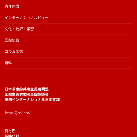
青年同盟
インターナショナルビュー
文化・批評・学習
国際組織
コラム架橋
資料
日本革命的共産主義者同盟
国際主義労働者全国協議会
第四インターナショナル日本支部
https://jrcl.info/
発行所
新時代社