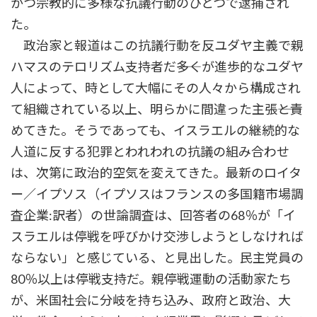
かつ宗教的に多様な抗議行動のひとつで逮捕され
た。
政治家と報道はこの抗議行動を反ユダヤ主義で親
ハマスのテロリズム支持者だ――多くが進歩的なユダヤ
人によって、時として大幅にその人々から構成され
て組織されている以上、明らかに間違った主張――と責
めてきた。そうであっても、イスラエルの継続的な
人道に反する犯罪とわれわれの抗議の組み合わせ
は、次第に政治的空気を変えてきた。最新のロイタ
ー／イプソス（イプソスはフランスの多国籍市場調
査企業:訳者）の世論調査は、回答者の68％が「イ
スラエルは停戦を呼びかけ交渉しようとしなければ
ならない」と感じている、と見出した。民主党員の
80％以上は停戦支持だ。親停戦運動の活動家たち
が、米国社会に分岐を持ち込み、政府と政治、大