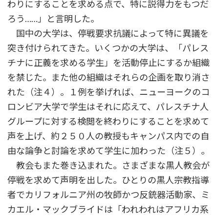
わりにすることを求める点で、特に説得力をもつだ
ろう……」と言明した。
国中の大学は、停戦要求抗議によって特に異議を
突き付けられてきた。いくつかの大学は、「パレス
チナに正義を求める学生」を活動停止にするか組織
を禁じた。また他の組織はそれらの企画を取り消さ
れた（注４）。１例を挙げれば、ニューヨークのコ
ロンビア大学で学生はそれに応えて、パレスチナ人
グループに対する検閲を終わりにすることを求めて
声を上げ、約２５０人の教授もキャンパス内での自
由な論争と討論を求めて学生に加わった（注５）。
教会もまた巻き込まれた。さまざまな黒人教会が
停戦を求めて声明を出した。ひとりの黒人宗教指導
者でカリフォルニア州の牧師かつ反銃器活動家、ミ
カエル・マックブライドは「われわれはアフリカ系