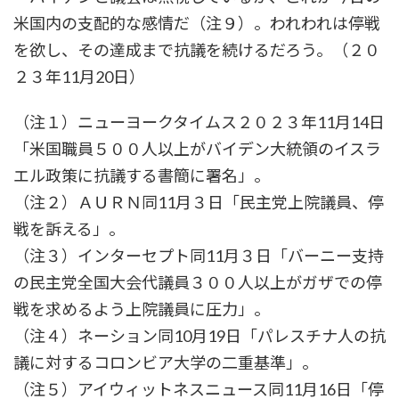
米国内の支配的な感情だ（注９）。われわれは停戦
を欲し、その達成まで抗議を続けるだろう。（２０
２３年11月20日）
（注１）ニューヨークタイムス２０２３年11月14日
「米国職員５００人以上がバイデン大統領のイスラ
エル政策に抗議する書簡に署名」。
（注２）ＡＵＲＮ同11月３日「民主党上院議員、停
戦を訴える」。
（注３）インターセプト同11月３日「バーニー支持
の民主党全国大会代議員３００人以上がガザでの停
戦を求めるよう上院議員に圧力」。
（注４）ネーション同10月19日「パレスチナ人の抗
議に対するコロンビア大学の二重基準」。
（注５）アイウィットネスニュース同11月16日「停