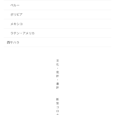
ペルー
ボリビア
メキシコ
ラテン・アメリカ
西サハラ
文
化
・
批
評
・
書
評
新
型
コ
ロ
ナ