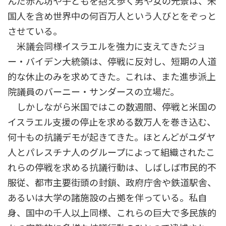
んだ赤ん坊や子どもを抱え歩く男や女の光景は、米
国人を含め世界中の何百万人という人びとをぞっと
させている。
米議会同様イスラエルを強力に支えてきたジョ
ー・バイデン大統領は、停戦に反対し、短期の人道
的な休止のみを求めてきた。これは、また進歩派上
院議員のバーニー・サンダースの立場だ。
しかしながら米国ではこの数週間、停戦と米国の
イスラエル支援の停止を求める数万人を巻き込む、
何十もの抗議デモが起きてきた。ほとんどがユダヤ
人とパレスチナ人のグループによって組織されたこ
れらの停戦を求める抗議行動は、しばしば市民的不
服従、都市主要街頭の封鎖、政府庁舎や鉄道駅舎、
あるいは大学の諸施設の占拠を伴っている。私自
身、国中の千人以上同様、これらの巨大で多民族的