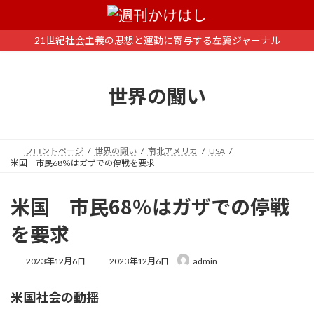
コ
ナ
ン
ビ
テ
ゲ
21世紀社会主義の思想と運動に寄与する左翼ジャーナル
ン
ー
ツ
シ
へ
ョ
世界の闘い
ス
ン
キ
に
ッ
移
プ
動
フロントページ
世界の闘い
南北アメリカ
USA
米国 市民68％はガザでの停戦を要求
米国 市民68％はガザでの停戦
を要求
最
2023年12月6日
2023年12月6日
admin
終
更
米国社会の動揺
新
日