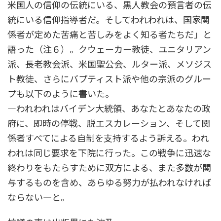
米国人の信仰の伝統にいる、黒人教会の預言者の伝
統にいる信仰指導者だ。そしてわれわれは、国家関
係者が定めた苦痛と苦しみをよく知る者たちだ」と
語った（注６）。クウェーカー教徒、ユニタリアン
派、長老教会派、米国聖公会、ルター派、メソジス
ト教徒、さらにバプティスト派や他の宗派のグルー
プも以下のように書いた。
―われわれはバイデン大統領、あなたとあなたの政
府に、即時の停戦、脱エスカレーション、そして関
係者すべてによる自制を支持するよう訴える。われ
われは同じ要求を下院に行った。この戦争に迅速な
終わりをもたらすために双方による、また多数が関
与するものを含め、あらゆる努力が払われなければ
ならない―と。