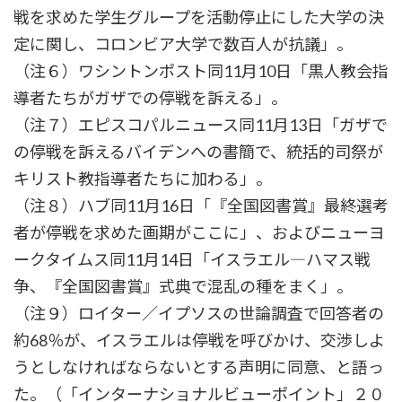
戦を求めた学生グループを活動停止にした大学の決
定に関し、コロンビア大学で数百人が抗議」。
（注６）ワシントンポスト同11月10日「黒人教会指
導者たちがガザでの停戦を訴える」。
（注７）エピスコパルニュース同11月13日「ガザで
の停戦を訴えるバイデンへの書簡で、統括的司祭が
キリスト教指導者たちに加わる」。
（注８）ハブ同11月16日「『全国図書賞』最終選考
者が停戦を求めた画期がここに」、およびニューヨ
ークタイムス同11月14日「イスラエル―ハマス戦
争、『全国図書賞』式典で混乱の種をまく」。
（注９）ロイター／イプソスの世論調査で回答者の
約68％が、イスラエルは停戦を呼びかけ、交渉しよ
うとしなければならないとする声明に同意、と語っ
た。（「インターナショナルビューポイント」２０