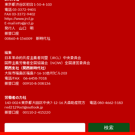
東京都渋谷区初台1-50-4-103
電話 03-3372-9401
FAX 03-3372-9402
https://www.jrcl.jp
E-mail
info@jrcl.jp
発行人 山口 明
振替口座
00860-4-156009 新時代社
編集
日本革命的共産主義者同盟（JRCL）中央委員会
国際主義労働者全国協議会（NCIW）全国運営委員会
関西支社（関西新時代社）
大阪市福島区福島7-16-10吉村ビル203
電話/FAX 06-6458-7018
振替口座 00910-8-308136
労働者の力社
143-0024 東京都大田区中央7-12-16 大森助産院方 電話 080-4662-5183
red2129oct@outlook.jp
振替口座 00110-2-415220
検索