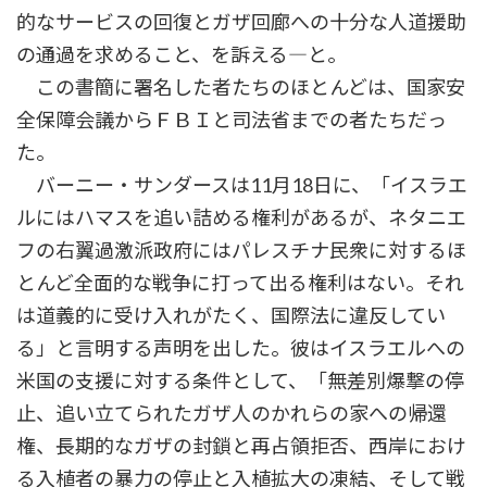
的なサービスの回復とガザ回廊への十分な人道援助
の通過を求めること、を訴える―と。
この書簡に署名した者たちのほとんどは、国家安
全保障会議からＦＢＩと司法省までの者たちだっ
た。
バーニー・サンダースは11月18日に、「イスラエ
ルにはハマスを追い詰める権利があるが、ネタニエ
フの右翼過激派政府にはパレスチナ民衆に対するほ
とんど全面的な戦争に打って出る権利はない。それ
は道義的に受け入れがたく、国際法に違反してい
る」と言明する声明を出した。彼はイスラエルへの
米国の支援に対する条件として、「無差別爆撃の停
止、追い立てられたガザ人のかれらの家への帰還
権、長期的なガザの封鎖と再占領拒否、西岸におけ
る入植者の暴力の停止と入植拡大の凍結、そして戦