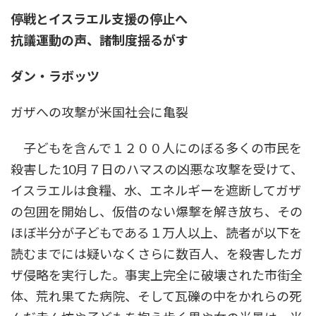
時
停戦とイスラエル支援の停止へ
:
抗議運動の声、諸制度揺るがす
ダン・ラボッツ
ガザへの攻撃が米国社会に亀裂
子どもを含んで１２００人にのぼる多くの市民を
殺害した10月７日のハマスの凶悪な攻撃を受けて、
イスラエルは食糧、水、エネルギーを遮断してガザ
の包囲を開始し、仮借のない爆撃を解き放ち、その
ほぼ半分が子どもである１万人以上、読者が以下を
読むまでには疑いなくさらに数百人、を殺害したガ
ザ侵略を実行した。事実上完全に破壊された市街全
体、荒れ果てた病院、そして瓦礫の中をかれらの死