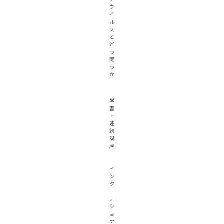
ウ
イ
ル
ス
と
ど
う
闘
う
か
学
習
・
連
続
講
座
イ
ン
タ
ー
ナ
シ
ョ
ナ