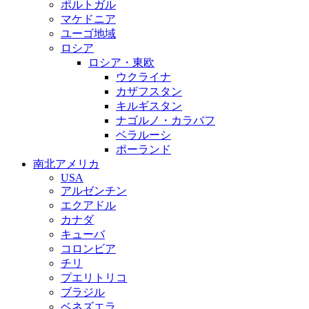
ポルトガル
マケドニア
ユーゴ地域
ロシア
ロシア・東欧
ウクライナ
カザフスタン
キルギスタン
ナゴルノ・カラバフ
ベラルーシ
ポーランド
南北アメリカ
USA
アルゼンチン
エクアドル
カナダ
キューバ
コロンビア
チリ
プエリトリコ
ブラジル
ベネズエラ