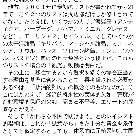
他方、２００１年に最初のリストが書かれてから21
年で、この２つのリストは周辺部だけしか修正されて
いない。たとえば、いくつかのカリブ海諸島（アンテ
ィグア、バーブーダ、バハマ、ドミニカ、グレナダ、
など）、モーリシャス、セイシェル、そしていくつか
の太平洋諸島（キリバス、マーシャル諸島、ミクロネ
シア、ナウル、パラオ、ソロモン諸島、トンガ、ツバ
ル、バヌアツ）向けのビザ免除という修正だ。これら
のリストの場合の「観光」動機は明白だ。
その上に、移住するという選択を多くの場合正当と
する理由を基準に含めることで、再考慮される必要が
あるのは、「政治的難民」の概念そのものなのだ。そ
こにはたとえば、経済的将来性の実体的欠如、荒廃が
進む環境的保証の欠如、高まる不平等、エリートの腐
敗などがある。
そして「かれらを本国で助けよう」とのレイシスト
的唱和は、これが「誠意から」また十分な資金を条件
としてと仮定するとしても、体系的に元植民地宗主国