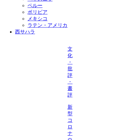
ペルー
ボリビア
メキシコ
ラテン・アメリカ
西サハラ
文
化
・
批
評
・
書
評
新
型
コ
ロ
ナ
ウ