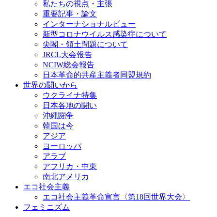
私たちの視点・主張
重要記事・論文
インターナショナルビュー
新型コロナウイルス感染症について
尖閣・領土問題について
JRCL大会報告
NCIW総会報告
日本革命的共産主義者同盟規約
世界の闘いから
ウクライナ特集
日本各地の闘い
沖縄闘争
韓国は今
アジア
ヨーロッパ
アラブ
アフリカ・中東
南北アメリカ
エコ社会主義
エコ社会主義革命宣言〈第18回世界大会〉
フェミニズム