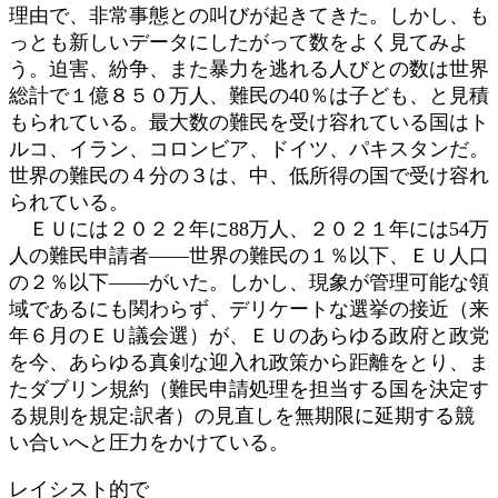
理由で、非常事態との叫びが起きてきた。しかし、も
っとも新しいデータにしたがって数をよく見てみよ
う。迫害、紛争、また暴力を逃れる人びとの数は世界
総計で１億８５０万人、難民の40％は子ども、と見積
もられている。最大数の難民を受け容れている国はト
ルコ、イラン、コロンビア、ドイツ、パキスタンだ。
世界の難民の４分の３は、中、低所得の国で受け容れ
られている。
ＥＵには２０２２年に88万人、２０２１年には54万
人の難民申請者――世界の難民の１％以下、ＥＵ人口
の２％以下――がいた。しかし、現象が管理可能な領
域であるにも関わらず、デリケートな選挙の接近（来
年６月のＥＵ議会選）が、ＥＵのあらゆる政府と政党
を今、あらゆる真剣な迎入れ政策から距離をとり、ま
たダブリン規約（難民申請処理を担当する国を決定す
る規則を規定:訳者）の見直しを無期限に延期する競
い合いへと圧力をかけている。
レイシスト的で