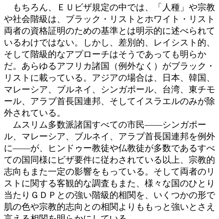
もちろん、ＥＵビザ規定の中では、「人種」や宗教
や社会階級は、ブラック・リストとホワイト・リスト
両者の資格証明のための基準とは明示的に述べられて
いるわけではない。しかし、差別的、レイシスト的、
そして階級的なアプローチはそうであっても明らか
だ。あらゆるアフリカ諸国（例外なく）がブラック・
リストに載っている。アジアの場合は、日本、韓国、
マレーシア、ブルネイ、シンガポール、台湾、東チモ
ール、アラブ首長国連邦、そしてイスラエルのみが除
外されている。
ムスリム多数派諸国すべての市民――シンガポー
ル、マレーシア、ブルネイ、アラブ首長国連邦を例外
に――が、ヒンドゥー教徒や仏教徒が多数であるすべ
ての国同様にビザ要件に従わされている以上、宗教的
志向もまた一定の影響をもっている。そして両者のリ
ストに関する客観的な調査もまた、様々な国のひとり
当たりＧＤＰとの強い階級的相関を、いくつかの形で
肌の色や宗教的志向との相関よりももっと強いとさえ
言える相関を明らかにしている。