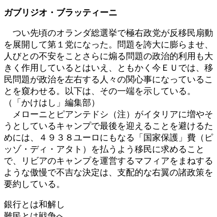
日
ガブリジオ・ブラッティーニ
時
:
つい先頃のオランダ総選挙で極右政党が反移民扇動
を展開して第１党になった。問題を誇大に膨らませ、
人びとの不安をことさらに煽る問題の政治的利用も大
きく作用しているとはいえ、ともかく今ＥＵでは、移
民問題が政治を左右する人々の関心事になっているこ
とを窺わせる。以下は、その一端を示している。
（「かけはし」編集部）
メローニとピアンテドシ（注）がイタリアに増やそ
うとしているキャンプで最後を迎えることを避けるた
めには、４９３８ユーロにもなる「国家保護」費（ピ
ッゾ・ディ・アタト）を払うよう移民に求めること
で、リビアのキャンプを運営するマフィアをまねする
ような傲慢で不吉な決定は、支配的な右翼の諸政策を
要約している。
銀行とは和解し
難民とは戦争へ