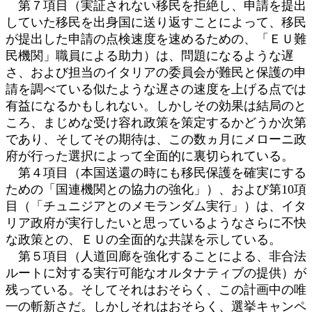
第７項目（実証されない移民を拒絶し、申請を提出
していた移民を出身国に送り返すことによって、移民
が提出した申請の点検速度を速めるための、「ＥＵ難
民機関」職員による助力）は、問題になるような遅
さ、および担当のイタリアの委員会が難民と保護の申
請を調べている似たような遅さの速度を上げる点では
有益になるかもしれない。しかしその効果は結局のと
ころ、まじめな受け容れ政策を策定するかどうか次第
であり、そしてその期待は、この数ヵ月にメローニ政
府が行った選択によって全面的に裏切られている。
第４項目（本国送還の時にも移民保護を確実にする
ための「国連機関との協力の強化」）、および第10項
目（「チュニジアとのメモランダム実行」）は、イタ
リア政府が実行したいと思っているようなさらに不快
な政策との、ＥＵの全面的な共謀を示している。
第５項目（人道回廊を強化することによる、非合法
ルートに対する実行可能なオルタナティブの提供）が
残っている。そしてそれはおそらく、この計画中の唯
一の斬新さだ。しかしそれはおそらく、選挙キャンペ