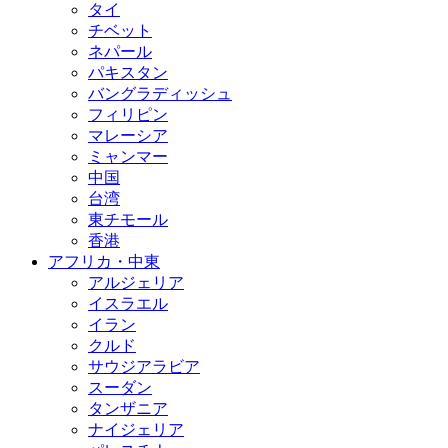
タイ
チベット
ネパール
パキスタン
バングラディッシュ
フィリピン
マレーシア
ミャンマー
中国
台湾
東チモール
香港
アフリカ・中東
アルジェリア
イスラエル
イラン
クルド
サウジアラビア
スーダン
タンザニア
ナイジェリア