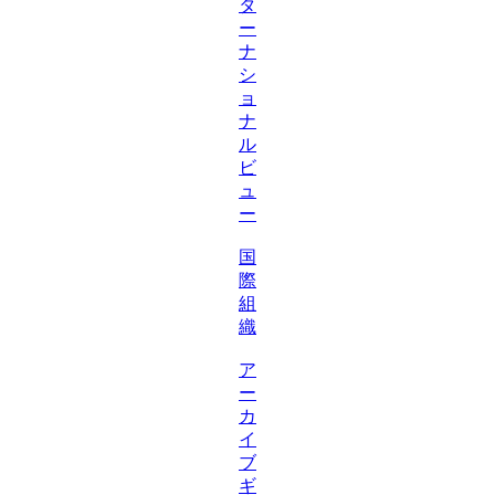
タ
ー
ナ
シ
ョ
ナ
ル
ビ
ュ
ー
国
際
組
織
ア
ー
カ
イ
ブ
ギ