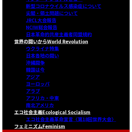
新型コロナウイルス感染症について
尖閣・領土問題について
JRCL大会報告
NCIW総会報告
日本革命的共産主義者同盟規約
世界の闘いから
World Revolution
ウクライナ特集
日本各地の闘い
沖縄闘争
韓国は今
アジア
ヨーロッパ
アラブ
アフリカ・中東
南北アメリカ
エコ社会主義
Ecological Socialism
エコ社会主義革命宣言〈第18回世界大会〉
フェミニズム
Feminism