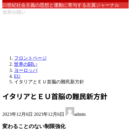
21世紀社会主義の思想と運動に寄与する左翼ジャーナル
世界の闘い
フロントページ
世界の闘い
ヨーロッパ
EU
イタリアとＥＵ首脳の難民新方針
イタリアとＥＵ首脳の難民新方針
最
2023年12月6日
2023年12月6日
admin
終
更
変わることのない制限強化
新