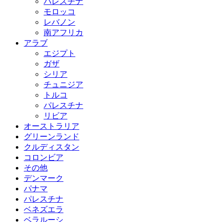
パレスチナ
モロッコ
レバノン
南アフリカ
アラブ
エジプト
ガザ
シリア
チュニジア
トルコ
パレスチナ
リビア
オーストラリア
グリーンランド
クルディスタン
コロンビア
その他
デンマーク
パナマ
パレスチナ
ベネズエラ
ベラルーシ