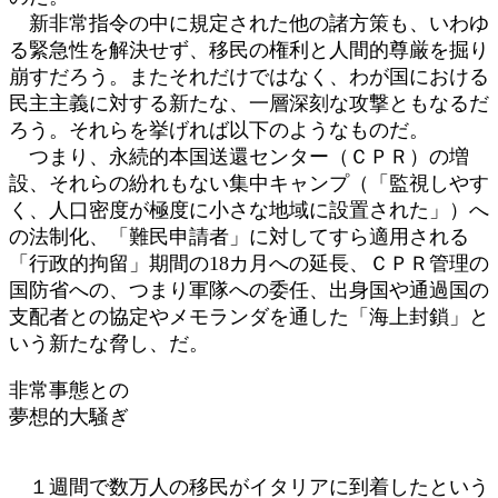
新非常指令の中に規定された他の諸方策も、いわゆ
る緊急性を解決せず、移民の権利と人間的尊厳を掘り
崩すだろう。またそれだけではなく、わが国における
民主主義に対する新たな、一層深刻な攻撃ともなるだ
ろう。それらを挙げれば以下のようなものだ。
つまり、永続的本国送還センター（ＣＰＲ）の増
設、それらの紛れもない集中キャンプ（「監視しやす
く、人口密度が極度に小さな地域に設置された」）へ
の法制化、「難民申請者」に対してすら適用される
「行政的拘留」期間の18カ月への延長、ＣＰＲ管理の
国防省への、つまり軍隊への委任、出身国や通過国の
支配者との協定やメモランダを通した「海上封鎖」と
いう新たな脅し、だ。
非常事態との
夢想的大騒ぎ
１週間で数万人の移民がイタリアに到着したという