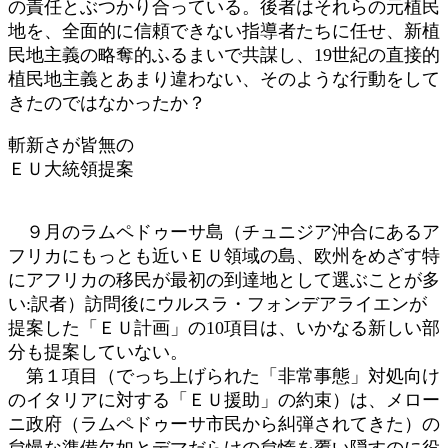
の責任とぶつかり合っている。後者はそれらの元植民
地を、全面的に信頼できない指導者たちに任せ、新植
民地主義の略奪的ふるまいで共謀し、19世紀の直接的
植民地主義とあまり違わない、そのような行動をして
きたのではなかったか？
斬新さが皆無の
ＥＵ大統領提案
９月のラムペドゥーサ島（チュニジア沖合にあるア
フリカにもっとも近いＥＵ領域の島、欧州をめざす特
にアフリカの移民が最初の到達地として選ぶことが多
い:訳者）訪問後にウルスラ・フォンデアライエンが
提案した「ＥＵ計画」の10項目は、いかなる新しい部
分も提案していない。
第１項目（でっち上げられた「非常事態」対処向け
のイタリアに対する「ＥＵ援助」の約束）は、メロー
ニ政府（ラムペドゥーサ市民から糾弾されてきた）の
怠慢な準備欠如とデマだらけの怠惰を覆い隠すのに役