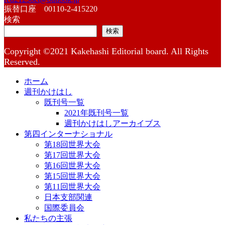
振替口座 00110-2-415220
検索
検索
Copyright ©2021 Kakehashi Editorial board. All Rights
Reserved.
ホーム
週刊かけはし
既刊号一覧
2021年既刊号一覧
週刊かけはしアーカイブス
第四インターナショナル
第18回世界大会
第17回世界大会
第16回世界大会
第15回世界大会
第11回世界大会
日本支部関連
国際委員会
私たちの主張