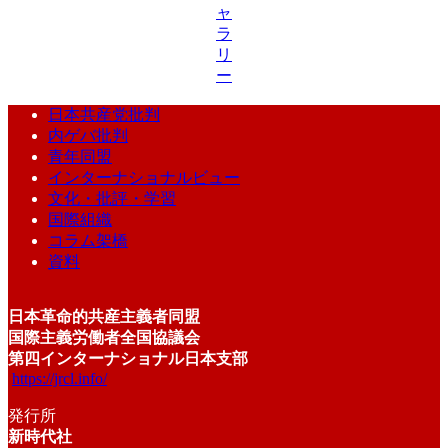
ャ
ラ
リ
ー
日本共産党批判
内ゲバ批判
青年同盟
インターナショナルビュー
文化・批評・学習
国際組織
コラム架橋
資料
日本革命的共産主義者同盟
国際主義労働者全国協議会
第四インターナショナル日本支部
https://jrcl.info/
発行所
新時代社