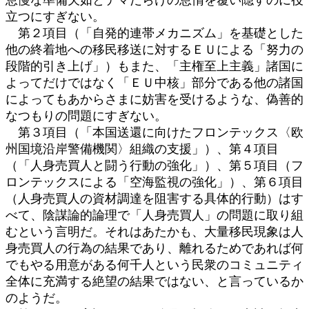
立つにすぎない。
第２項目（「自発的連帯メカニズム」を基礎とした
他の終着地への移民移送に対するＥＵによる「努力の
段階的引き上げ」）もまた、「主権至上主義」諸国に
よってだけではなく「ＥＵ中核」部分である他の諸国
によってもあからさまに妨害を受けるような、偽善的
なつもりの問題にすぎない。
第３項目（「本国送還に向けたフロンテックス〈欧
州国境沿岸警備機関〉組織の支援」）、第４項目
（「人身売買人と闘う行動の強化」）、第５項目（フ
ロンテックスによる「空海監視の強化」）、第６項目
（人身売買人の資材調達を阻害する具体的行動）はす
べて、陰謀論的論理で「人身売買人」の問題に取り組
むという言明だ。それはあたかも、大量移民現象は人
身売買人の行為の結果であり、離れるためであれば何
でもやる用意がある何千人という民衆のコミュニティ
全体に充満する絶望の結果ではない、と言っているか
のようだ。