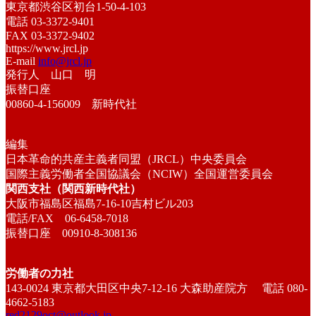
東京都渋谷区初台1-50-4-103
電話 03-3372-9401
FAX 03-3372-9402
https://www.jrcl.jp
E-mail
info@jrcl.jp
発行人 山口 明
振替口座
00860-4-156009 新時代社
編集
日本革命的共産主義者同盟（JRCL）中央委員会
国際主義労働者全国協議会（NCIW）全国運営委員会
関西支社（関西新時代社）
大阪市福島区福島7-16-10吉村ビル203
電話/FAX 06-6458-7018
振替口座 00910-8-308136
労働者の力社
143-0024 東京都大田区中央7-12-16 大森助産院方 電話 080-
4662-5183
red2129oct@outlook.jp