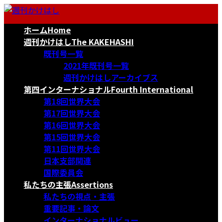
コ
ナ
ン
ビ
ホーム
Home
テ
ゲ
ン
ー
週刊かけはし
The KAKEHASHI
ツ
シ
既刊号一覧
へ
ョ
2021年既刊号一覧
ス
ン
週刊かけはしアーカイブス
キ
に
第四インターナショナル
Fourth International
ッ
移
第18回世界大会
プ
動
第17回世界大会
第16回世界大会
第15回世界大会
第11回世界大会
日本支部関連
国際委員会
私たちの主張
Assertions
私たちの視点・主張
重要記事・論文
インターナショナルビュー