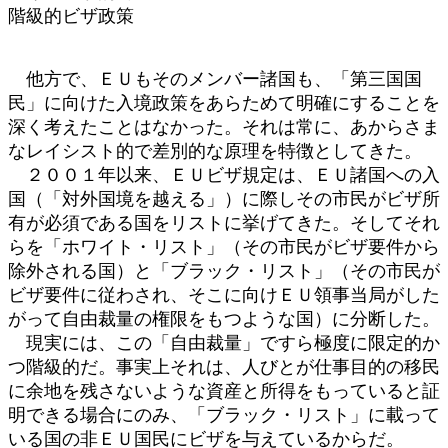
階級的ビザ政策
他方で、ＥＵもそのメンバー諸国も、「第三国国
民」に向けた入境政策をあらためて明確にすることを
深く考えたことはなかった。それは常に、あからさま
なレイシスト的で差別的な原理を特徴としてきた。
２００１年以来、ＥＵビザ規定は、ＥＵ諸国への入
国（「対外国境を越える」）に際しその市民がビザ所
有が必須である国をリストに挙げてきた。そしてそれ
らを「ホワイト・リスト」（その市民がビザ要件から
除外される国）と「ブラック・リスト」（その市民が
ビザ要件に従わされ、そこに向けＥＵ領事当局がした
がって自由裁量の権限をもつような国）に分断した。
現実には、この「自由裁量」ですら極度に限定的か
つ階級的だ。事実上それは、人びとが仕事目的の移民
に余地を残さないような資産と所得をもっていると証
明できる場合にのみ、「ブラック・リスト」に載って
いる国の非ＥＵ国民にビザを与えているからだ。