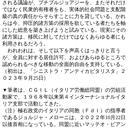
される議論が、プチブルジョアジーを、またそれだけ
ではなく民衆的有権者をも、実体的社会問題と支配階
級の真の責任からそらすことに力を貸している。かれ
らは今、抑圧的諸方策の採用を欲している者たちを軸
にした総意を築き上げようと試みている。現実にその
諸方策は、移民に対してだけではなくあらゆる者にも
利用されるだろう。
われわれは、そして以下を声高くはっきりと言う
が、全員に対する居住許可、およびあらゆるところで
認められるべきな移動の全面的自由を支持している。
（初出は、「シニストラ・アンティカピタリスタ」２
０２３年９月25日）
▼筆者は、ＣＧＩＬ（イタリア労働総同盟）の労組活
動家で、１９６８年以来第４インターナショナルイタ
リア支部で活動してきた。
（注）極右政党のイタリアの同胞（ＦｄＩ）の指導者
であるジョルジャ・メローニは、２０２２年10月22日
以後首相になっている。同盟に近いマッテオ・ピアン