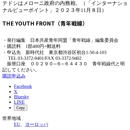
テドシはメローニ政府の内務相。（「インターナショ
ナルビューポイント」２０２３年11月８日）
THE YOUTH FRONT（青年戦線）
・発行編集 日本共産青年同盟「青年戦線」編集委員会
・購読料 1部400円+郵送料
・申込先 新時代社 東京都渋谷区初台1-50-4-103
TEL 03-3372-9401/FAX 03-3372-9402
振替口座 ００２９０─６─６４４３０ 青年戦線代と明
記してください。
購読申込み
Facebook
X
Bluesky
LINE
Copy
世界地域
EU
、
ヨーロッパ