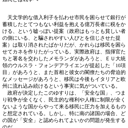
天文学的な借入利子を払わせ市民を困らせて銀行が
蓄積したとてつもない利益を抱える億万長者に税をか
ける、という嘘っぽい提案（政府はもっとも貧しい者
の側にいる、と騙されやすい人びとを信じさせた提
案）は取り消されたばかりだが、かれらは移民を困ら
せてカネを作りたがっている。実際政府は、指揮官た
ちと署名を交わしたメモランダがあろうと、ＥＵ大統
領のウルスラ・フォンデアライエンが提起した「10項
目」があろうと、また首相と彼女の閣僚たちの脅迫的
なメッセージがあろうと、移民は今後もイタリアと欧
州に流れ込み続けるという事実に気がついている。
政府が決定したこのゆすりは、「安全な国」、つま
り戦争が全くなく、民主的な権利や人権に制限が全く
ないような国からやって来る移民に圧力を加えるもの
と想定されている。しかし、特に南の諸国の場合、ど
の国が「安全」と認められてよいかの問題が発生する
のだ。