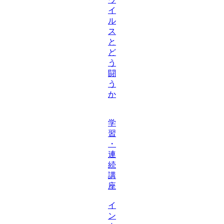
イ
ル
ス
と
ど
う
闘
う
か
学
習
・
連
続
講
座
イ
ン