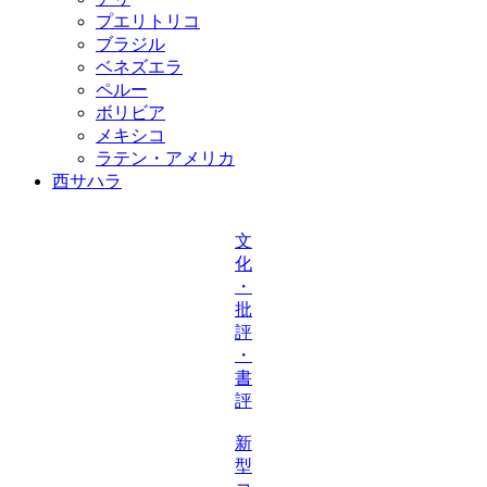
プエリトリコ
ブラジル
ベネズエラ
ペルー
ボリビア
メキシコ
ラテン・アメリカ
西サハラ
文
化
・
批
評
・
書
評
新
型