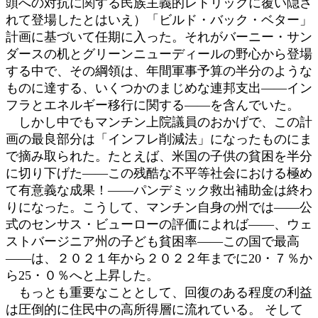
頭への対抗に関する民族主義的レトリックに覆い隠さ
れて登場したとはいえ）「ビルド・バック・ベター」
計画に基づいて任期に入った。それがバーニー・サン
ダースの机とグリーンニューディールの野心から登場
する中で、その綱領は、年間軍事予算の半分のような
ものに達する、いくつかのまじめな連邦支出――イン
フラとエネルギー移行に関する――を含んでいた。
しかし中でもマンチン上院議員のおかげで、この計
画の最良部分は「インフレ削減法」になったものにま
で摘み取られた。たとえば、米国の子供の貧困を半分
に切り下げた――この残酷な不平等社会における極め
て有意義な成果！――パンデミック救出補助金は終わ
りになった。こうして、マンチン自身の州では――公
式のセンサス・ビューローの評価によれば――、ウェ
ストバージニア州の子ども貧困率――この国で最高
――は、２０２１年から２０２２年までに20・７％か
ら25・０％へと上昇した。
もっとも重要なこととして、回復のある程度の利益
は圧倒的に住民中の高所得層に流れている。 そして