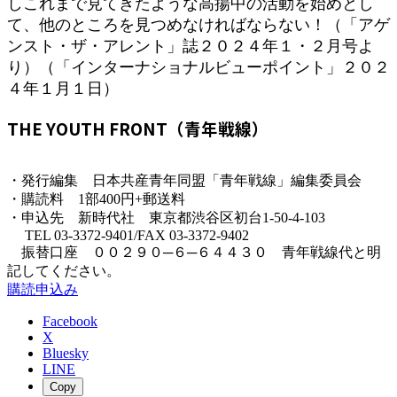
しこれまで見てきたような高揚中の活動を始めとし
て、他のところを見つめなければならない！（「アゲ
ンスト・ザ・アレント」誌２０２４年１・２月号よ
り）（「インターナショナルビューポイント」２０２
４年１月１日）
THE YOUTH FRONT（青年戦線）
・発行編集 日本共産青年同盟「青年戦線」編集委員会
・購読料 1部400円+郵送料
・申込先 新時代社 東京都渋谷区初台1-50-4-103
TEL 03-3372-9401/FAX 03-3372-9402
振替口座 ００２９０─６─６４４３０ 青年戦線代と明
記してください。
購読申込み
Facebook
X
Bluesky
LINE
Copy