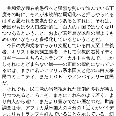
共和党が極右的愚行へと猛烈な勢いで進んでいる丁
度その時に、それが永続的な周辺化へと押しやられる
はずと思われる要素がひとつあるとすれば、それは、
米国がもはや人口統計的に「白人の」国ではなくなり
つつあるということ、および若年層が以前の層よりも
めいめいがもっと多様化しているということだ。
今日の共和党をすっかり支配している白人至上主義
者、キリスト教民族主義者、そして宗教的右翼イデオ
ロギー――もちろんトランプ・カルトを含んで、しか
しそれにとどまらない層――の正面の標的になってい
るのは、まさに若いアフリカ系米国人と他の非白人移
民コミュニティ、またＬＧＢＴやノンバイナリー住民
だ。
それでも、民主党の当然視された圧倒的多数が狭ま
りつつあるところこそ、まさにこれらのより若く、よ
り白人から遠い、またより豊かでない層なのだ。世論
調査は今、アフリカ系米国人の４分の１近くがバイデ
ンよりもトランプを好んでいることを示している。幻