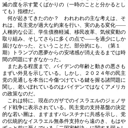
滅の度を示す驚くばかりの（一時のことと分かるとし
ても）指標だ。
何が起きてきたのか？ われわれの主な考えは、そ
れは、民主党が過大な約束を行い、実のある変化――
人種的な公正、学生債務軽減、移民改革、気候変動の
取り組み、そしてさらに多くの点で――を過少にしか
届けなかった、ということだ。部分的にも、（第１
期）トランプの悪夢からの安堵感が消え去るまでは時
間の問題にすぎなかった。
またある程度まで、バイデンの年齢と動きの悪さも
まずい外見を示している。しかし、２０２４年の民主
党の見通しを本当に今傷つけている鍵を握る諸問題に
関し、老いぼれているのはバイデンではなくアメリカ
の政策なのだ。
これは特に、現在のガザでのイスラエルのジェノサ
イド戦争に表示されている。民主党の支持基盤の決定
的な若い層は、ますますパレスチナに共感を示し、党
の伝統的なイスラエル無条件支持から遠のき、もはや
ずっと前に死んでいる「二国家解決」に関する弱々し