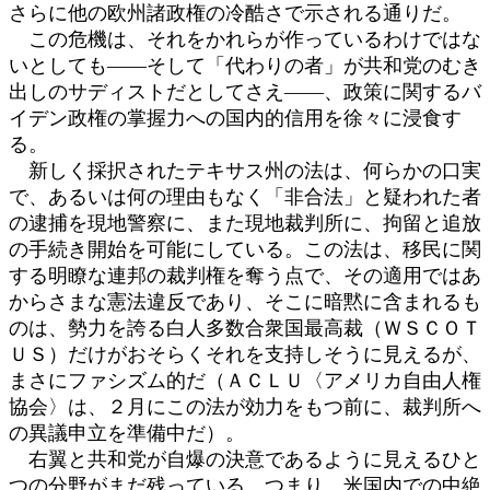
さらに他の欧州諸政権の冷酷さで示される通りだ。
この危機は、それをかれらが作っているわけではな
いとしても――そして「代わりの者」が共和党のむき
出しのサディストだとしてさえ――、政策に関するバ
イデン政権の掌握力への国内的信用を徐々に浸食す
る。
新しく採択されたテキサス州の法は、何らかの口実
で、あるいは何の理由もなく「非合法」と疑われた者
の逮捕を現地警察に、また現地裁判所に、拘留と追放
の手続き開始を可能にしている。この法は、移民に関
する明瞭な連邦の裁判権を奪う点で、その適用ではあ
からさまな憲法違反であり、そこに暗黙に含まれるも
のは、勢力を誇る白人多数合衆国最高裁（ＷＳＣＯＴ
ＵＳ）だけがおそらくそれを支持しそうに見えるが、
まさにファシズム的だ（ＡＣＬＵ〈アメリカ自由人権
協会〉は、２月にこの法が効力をもつ前に、裁判所へ
の異議申立を準備中だ）。
右翼と共和党が自爆の決意であるように見えるひと
つの分野がまだ残っている。つまり、米国内での中絶