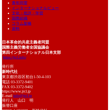
青年同盟
インターナショナルビュー
文化・批評・学習
国際組織
コラム架橋
資料
日本革命的共産主義者同盟
国際主義労働者全国協議会
第四インターナショナル日本支部
https://jrcl.info/
発行所
新時代社
東京都渋谷区初台1-50-4-103
電話 03-3372-9401
FAX 03-3372-9402
https://www.jrcl.jp
E-mail
info@jrcl.jp
発行人 山口 明
振替口座