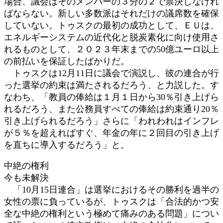
場合、議会はそのメンバーの３分の２で票決しなけれ
ばならない。新しい多数派はそれだけの議席数を確保
していない。トゥスクの最初の成功として、ＥＵは、
エネルギーシステムの近代化と脱炭素化に向け使用さ
れるものとして、２０２３年末までの50億ユーロ以上
の前払いを保証したばかりだ。
トゥスクは12月11日に議会で演説し、彼の連合が行
った選挙の約束は満たされるだろう、と力説した。す
なわち、「教員の俸給は１月１日から30％引き上げら
れるだろう、また公務員すべての俸給は約束通り20％
引き上げられるだろう」さらに「われわれはインフレ
が５％を超えればすぐ、年金の年に２回目の引き上げ
を直ちに導入するだろう」と。
中絶の権利
今も未解決
「10月15日連合」は選挙におけるその勝利を過半の
女性の票に負っているが、トゥスクは「合法的かつ安
全な中絶の権利という極めて痛みのある問題」につい