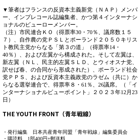
▼筆者はフランスの反資本主義新党（ＮＡＰ）メンバ
ー、インプレコール誌編集者、かつ第４インターナシ
ョナルのビューローメンバー。
（注）市民連合ＫＯ（得票率30・70％、議席数１５
７）、自作農の党ＰＳＬとポーランド２０５０キリス
ト教民主党からなる「第３の道」（得票率14・
40％）、および左翼から構成された。そして左翼は、
新左翼（ＮＬ、民主的左翼ＳＬＤ、とウィオスナ党、
訳せば春、の合同から形成された）、ポーランド社会
党ＰＰＳ、および反資本主義政党のラゼム（共に）か
らなる選挙連合で、得票率８・61％、26議席。（「イ
ンターナショナルビューポイント」２０２３年12月23
日）
THE YOUTH FRONT（青年戦線）
・発行編集 日本共産青年同盟「青年戦線」編集委員会
・購読料 1部400円+郵送料