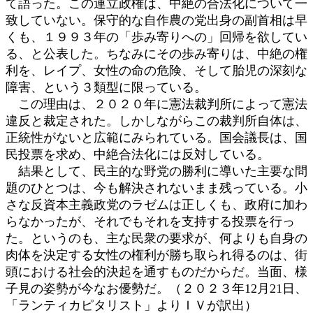
て語った。この連立政権は、中絶の合法化について一
致していない。保守的な自作農の党出身の副首相は早
くも、１９９３年の「歩み寄りへの」回帰を欲してい
る、と公表した。ちなみにその歩み寄りは、中絶の権
利を、レイプ、女性の命の危険、そして胎児の深刻な
障害、という３類型に限っている。
この理由は、２０２０年に憲法裁判所によって憲法
違反と裁定された。しかしながらこの裁判所自体は、
正統性がないと広範にみられている。国会議長は、国
民投票を求め、中絶合法化には反対している。
結果として、民主的な野党の勝利に導いた主要な問
題のひとつは、今も解決されないまま残っている。小
さな反資本主義政党のラゼムは正しくも、政府に加わ
らなかったが、それでもそれを支持する投票を行っ
た。というのも、主な民衆の要求が、何よりも自身の
肉体を決定する女性の権利が勝ち取られ得るのは、街
頭における社会的決起を通すものだからだ。当面、様
子見の姿勢が今なお優勢だ。（２０２３年12月21日、
「ランティカピタリスト」よりＩＶが訳出）