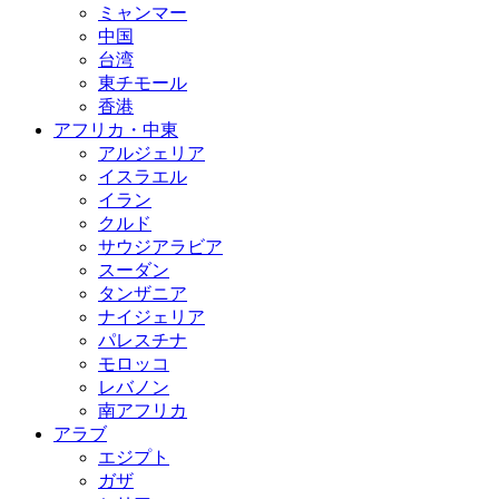
ミャンマー
中国
台湾
東チモール
香港
アフリカ・中東
アルジェリア
イスラエル
イラン
クルド
サウジアラビア
スーダン
タンザニア
ナイジェリア
パレスチナ
モロッコ
レバノン
南アフリカ
アラブ
エジプト
ガザ