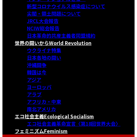
新型コロナウイルス感染症について
尖閣・領土問題について
JRCL大会報告
NCIW総会報告
日本革命的共産主義者同盟規約
世界の闘いから
World Revolution
ウクライナ特集
日本各地の闘い
沖縄闘争
韓国は今
アジア
ヨーロッパ
アラブ
アフリカ・中東
南北アメリカ
エコ社会主義
Ecological Socialism
エコ社会主義革命宣言〈第18回世界大会〉
フェミニズム
Feminism