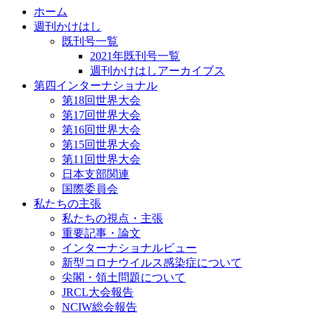
ホーム
週刊かけはし
既刊号一覧
2021年既刊号一覧
週刊かけはしアーカイブス
第四インターナショナル
第18回世界大会
第17回世界大会
第16回世界大会
第15回世界大会
第11回世界大会
日本支部関連
国際委員会
私たちの主張
私たちの視点・主張
重要記事・論文
インターナショナルビュー
新型コロナウイルス感染症について
尖閣・領土問題について
JRCL大会報告
NCIW総会報告