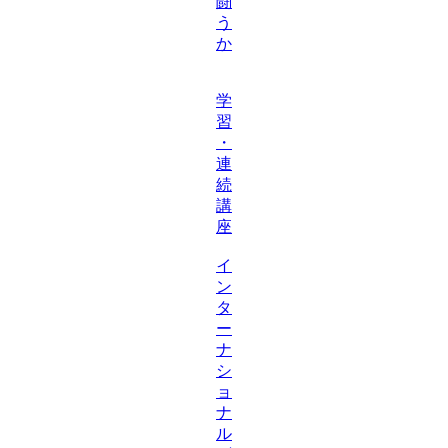
闘
う
か
学
習
・
連
続
講
座
イ
ン
タ
ー
ナ
シ
ョ
ナ
ル