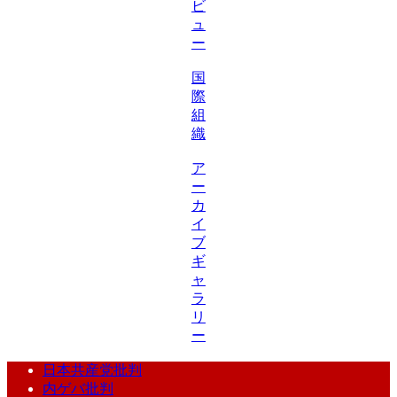
ビ
ュ
ー
国
際
組
織
ア
ー
カ
イ
ブ
ギ
ャ
ラ
リ
ー
日本共産党批判
内ゲバ批判