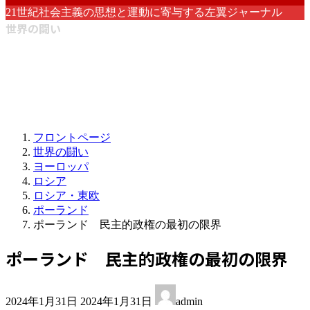
21世紀社会主義の思想と運動に寄与する左翼ジャーナル
世界の闘い
フロントページ
世界の闘い
ヨーロッパ
ロシア
ロシア・東欧
ポーランド
ポーランド 民主的政権の最初の限界
ポーランド 民主的政権の最初の限界
最
2024年1月31日
2024年1月31日
admin
終