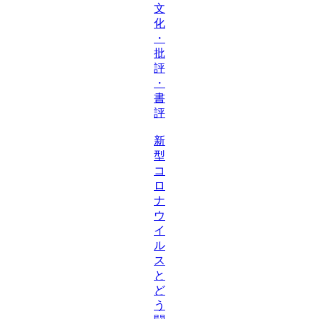
文
化
・
批
評
・
書
評
新
型
コ
ロ
ナ
ウ
イ
ル
ス
と
ど
う