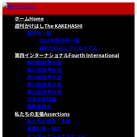
コ
ナ
ン
ビ
ホーム
Home
テ
ゲ
ン
ー
週刊かけはし
The KAKEHASHI
ツ
シ
既刊号一覧
へ
ョ
2021年既刊号一覧
ス
ン
週刊かけはしアーカイブス
キ
に
第四インターナショナル
Fourth International
ッ
移
第18回世界大会
プ
動
第17回世界大会
第16回世界大会
第15回世界大会
第11回世界大会
日本支部関連
国際委員会
私たちの主張
Assertions
私たちの視点・主張
重要記事・論文
インターナショナルビュー