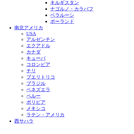
キルギスタン
ナゴルノ・カラバフ
ベラルーシ
ポーランド
南北アメリカ
USA
アルゼンチン
エクアドル
カナダ
キューバ
コロンビア
チリ
プエリトリコ
ブラジル
ベネズエラ
ペルー
ボリビア
メキシコ
ラテン・アメリカ
西サハラ