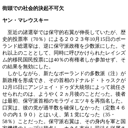
更
街頭での社会的決起不可欠
新
日
ヤン・マレウスキー
時
:
至近の諸選挙では保守的右翼が伸長していたが、歴
史的投票率（70％）による２０２３年10月15日のポー
ランド総選挙は、逆に保守派政権を少数派にした。そ
れ以上のこととして、同時に呼びかけられたレイシズ
ム的移民国民投票には40％の有権者しか参加せず、そ
の結果を無効にした。
しかしながら、新たなポーランドの多数派（注）が
新政権を形成でき、その首相のドナルド・トゥスクが
12月15日にアンジェイ・ドゥダ大統領によって就任さ
せられたのは、ようやく２ヵ月後のことだった。後者
は最初、保守派首相のモラヴィエツキを再指名した。
口実は、彼の党が過半数を確保しなかった（定数４６
０の内１９０）とはいえ、第１党になった（35・
58％）ことだった。保守派右翼は、その身内を軍と国