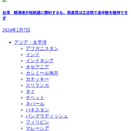
台湾 頼清徳が総統選に勝利するも、民進党は立法院で過半数を維持でき
ず
2024年2月7日
アジア・太平洋
アフガニスタン
インド
インドネシア
オセアニア
カシミール地方
カナッキー
スリランカ
タイ
チベット
ネパール
パキスタン
バングラディッシュ
フィリピン
マレーシア