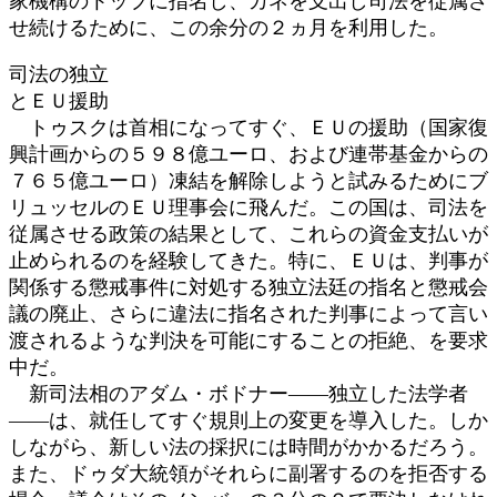
家機構のトップに指名し、カネを支出し司法を従属さ
せ続けるために、この余分の２ヵ月を利用した。
司法の独立
とＥＵ援助
トゥスクは首相になってすぐ、ＥＵの援助（国家復
興計画からの５９８億ユーロ、および連帯基金からの
７６５億ユーロ）凍結を解除しようと試みるためにブ
リュッセルのＥＵ理事会に飛んだ。この国は、司法を
従属させる政策の結果として、これらの資金支払いが
止められるのを経験してきた。特に、ＥＵは、判事が
関係する懲戒事件に対処する独立法廷の指名と懲戒会
議の廃止、さらに違法に指名された判事によって言い
渡されるような判決を可能にすることの拒絶、を要求
中だ。
新司法相のアダム・ボドナー――独立した法学者
――は、就任してすぐ規則上の変更を導入した。しか
しながら、新しい法の採択には時間がかかるだろう。
また、ドゥダ大統領がそれらに副署するのを拒否する