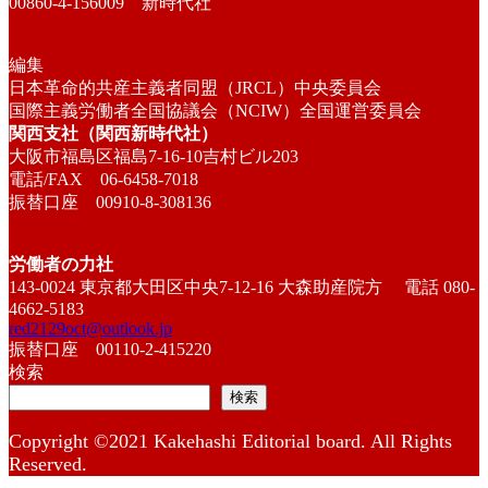
00860-4-156009 新時代社
編集
日本革命的共産主義者同盟（JRCL）中央委員会
国際主義労働者全国協議会（NCIW）全国運営委員会
関西支社（関西新時代社）
大阪市福島区福島7-16-10吉村ビル203
電話/FAX 06-6458-7018
振替口座 00910-8-308136
労働者の力社
143-0024 東京都大田区中央7-12-16 大森助産院方 電話 080-
4662-5183
red2129oct@outlook.jp
振替口座 00110-2-415220
検索
検索
Copyright ©2021 Kakehashi Editorial board. All Rights
Reserved.