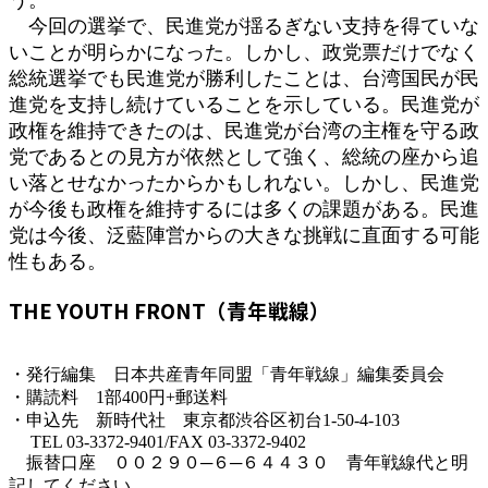
今回の選挙で、民進党が揺るぎない支持を得ていな
いことが明らかになった。しかし、政党票だけでなく
総統選挙でも民進党が勝利したことは、台湾国民が民
進党を支持し続けていることを示している。民進党が
政権を維持できたのは、民進党が台湾の主権を守る政
党であるとの見方が依然として強く、総統の座から追
い落とせなかったからかもしれない。しかし、民進党
が今後も政権を維持するには多くの課題がある。民進
党は今後、泛藍陣営からの大きな挑戦に直面する可能
性もある。
THE YOUTH FRONT（青年戦線）
・発行編集 日本共産青年同盟「青年戦線」編集委員会
・購読料 1部400円+郵送料
・申込先 新時代社 東京都渋谷区初台1-50-4-103
TEL 03-3372-9401/FAX 03-3372-9402
振替口座 ００２９０─６─６４４３０ 青年戦線代と明
記してください。