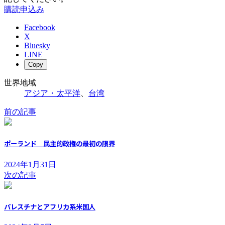
購読申込み
Facebook
X
Bluesky
LINE
Copy
世界地域
アジア・太平洋
、
台湾
前の記事
ポーランド 民主的政権の最初の限界
2024年1月31日
次の記事
パレスチナとアフリカ系米国人