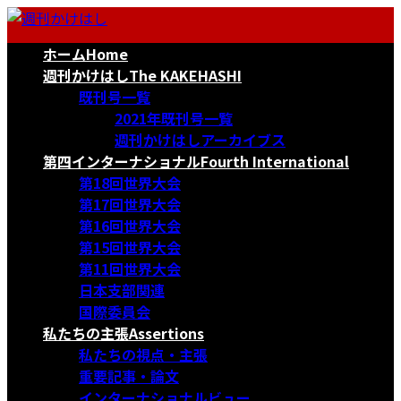
コ
ナ
ン
ビ
ホーム
Home
テ
ゲ
ン
ー
週刊かけはし
The KAKEHASHI
ツ
シ
既刊号一覧
へ
ョ
2021年既刊号一覧
ス
ン
週刊かけはしアーカイブス
キ
に
第四インターナショナル
Fourth International
ッ
移
第18回世界大会
プ
動
第17回世界大会
第16回世界大会
第15回世界大会
第11回世界大会
日本支部関連
国際委員会
私たちの主張
Assertions
私たちの視点・主張
重要記事・論文
インターナショナルビュー