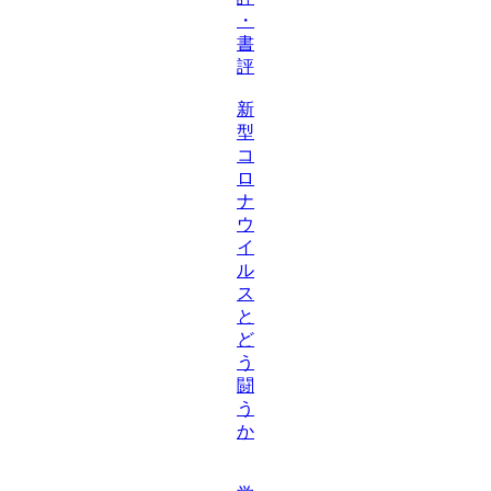
・
書
評
新
型
コ
ロ
ナ
ウ
イ
ル
ス
と
ど
う
闘
う
か