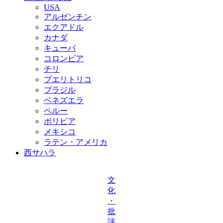
USA
アルゼンチン
エクアドル
カナダ
キューバ
コロンビア
チリ
プエリトリコ
ブラジル
ベネズエラ
ペルー
ボリビア
メキシコ
ラテン・アメリカ
西サハラ
文
化
・
批
評