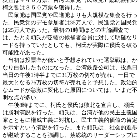
柯文哲は３５０万票を獲得した。
民衆党は国民党や民進党よりも大規模な集会を行っ
た。民衆党のデモ参加者は35万人で、民進党と国民党
は25万人であった。最初の1時間ほどの世論調査で
は、たとえ頼氏が泛藍の候補者全員に対して明確なリ
ードを持っていたとしても、柯氏が実際に侯氏を破る
可能性があった。
当初は投票率が低いと予想されていた選挙戦は、か
なり白熱したものになった。台湾鉄路公司は、投票日
当日の午後1時半までに31万枚の切符が売れ、一日で
最大となる76万枚の切符が売れると予想した。政治的
なムードが急激に変化した原因については、いまだ不
明な点が多い。
午後8時までに、柯氏と侯氏は敗北を宣言し、頼氏
は勝利演説を行った。頼氏は、台湾が他の民主主義国
家とともに権威主義に対抗し、民主主義的価値の肯定
を示すという演説を行った。また頼氏は、社会的進歩
が継続することを強調し、蔡総統のリーダーシップに