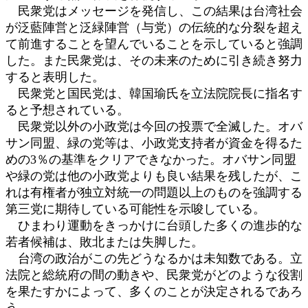
民衆党はメッセージを発信し、この結果は台湾社会
が泛藍陣営と泛緑陣営（与党）の伝統的な分裂を超え
て前進することを望んでいることを示していると強調
した。また民衆党は、その未来のために引き続き努力
すると表明した。
民衆党と国民党は、韓国瑜氏を立法院院長に指名す
ると予想されている。
民衆党以外の小政党は今回の投票で全滅した。オバ
サン同盟、緑の党等は、小政党支持者が資金を得るた
めの3％の基準をクリアできなかった。オバサン同盟
や緑の党は他の小政党よりも良い結果を残したが、こ
れは有権者が独立対統一の問題以上のものを強調する
第三党に期待している可能性を示唆している。
ひまわり運動をきっかけに台頭した多くの進歩的な
若者候補は、敗北または失脚した。
台湾の政治がこの先どうなるかは未知数である。立
法院と総統府の間の動きや、民衆党がどのような役割
を果たすかによって、多くのことが決定されるであろ
う。