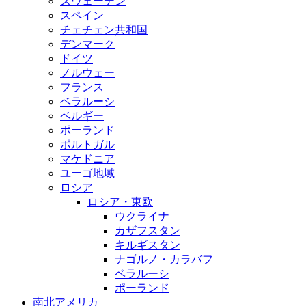
スウェーデン
スペイン
チェチェン共和国
デンマーク
ドイツ
ノルウェー
フランス
ベラルーシ
ベルギー
ポーランド
ポルトガル
マケドニア
ユーゴ地域
ロシア
ロシア・東欧
ウクライナ
カザフスタン
キルギスタン
ナゴルノ・カラバフ
ベラルーシ
ポーランド
南北アメリカ