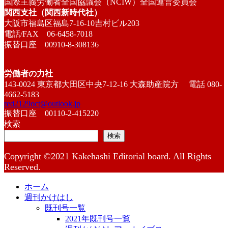
国際主義労働者全国協議会（NCIW）全国運営委員会
関西支社（関西新時代社）
大阪市福島区福島7-16-10吉村ビル203
電話/FAX 06-6458-7018
振替口座 00910-8-308136
労働者の力社
143-0024 東京都大田区中央7-12-16 大森助産院方 電話 080-
4662-5183
red2129oct@outlook.jp
振替口座 00110-2-415220
検索
検索
Copyright ©2021 Kakehashi Editorial board. All Rights
Reserved.
ホーム
週刊かけはし
既刊号一覧
2021年既刊号一覧