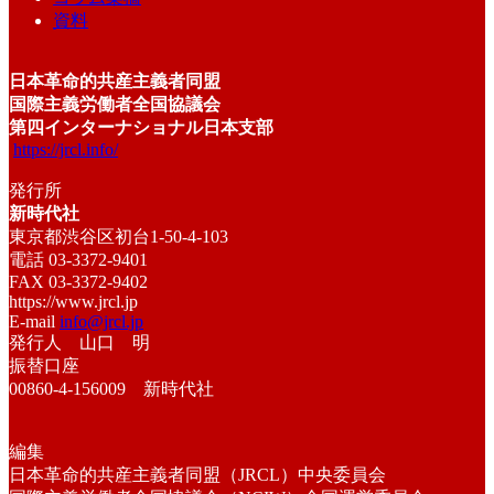
資料
日本革命的共産主義者同盟
国際主義労働者全国協議会
第四インターナショナル日本支部
https://jrcl.info/
発行所
新時代社
東京都渋谷区初台1-50-4-103
電話 03-3372-9401
FAX 03-3372-9402
https://www.jrcl.jp
E-mail
info@jrcl.jp
発行人 山口 明
振替口座
00860-4-156009 新時代社
編集
日本革命的共産主義者同盟（JRCL）中央委員会