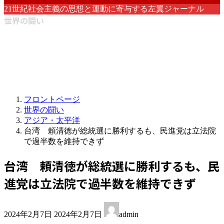
21世紀社会主義の思想と運動に寄与する左翼ジャーナル
世界の闘い
フロントページ
世界の闘い
アジア・太平洋
台湾 頼清徳が総統選に勝利するも、民進党は立法院
で過半数を維持できず
台湾 頼清徳が総統選に勝利するも、民
進党は立法院で過半数を維持できず
最
2024年2月7日
2024年2月7日
admin
終