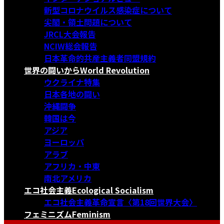
新型コロナウイルス感染症について
尖閣・領土問題について
JRCL大会報告
NCIW総会報告
日本革命的共産主義者同盟規約
世界の闘いから
World Revolution
ウクライナ特集
日本各地の闘い
沖縄闘争
韓国は今
アジア
ヨーロッパ
アラブ
アフリカ・中東
南北アメリカ
エコ社会主義
Ecological Socialism
エコ社会主義革命宣言〈第18回世界大会〉
フェミニズム
Feminism