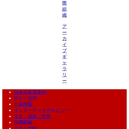
際
組
織
ア
ー
カ
イ
ブ
ギ
ャ
ラ
リ
ー
日本共産党批判
内ゲバ批判
青年同盟
インターナショナルビュー
文化・批評・学習
国際組織
コラム架橋