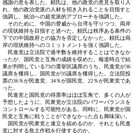
感謝の意を表した。頼氏は、他の政党の意見を取り入
れ、他の政治党派の人材を招き入れることを目指すと
強調し、統治への超党派的アプローチを強調した。
そのために、中国の脅威から台湾を守りつつ、両岸
の現状維持を目指すと述べた。頼氏は秩序ある条件の
下での中国政府との協力を否定しなかった。頼氏は両
岸の現状維持へのコミットメントを強く強調した。
民進党は立法院で過半数を維持することはできなか
ったが、国民党と互角の成績を収めた。報道時点で結
果が判明している73の選挙区議席のうち、民進党が36
議席を獲得し、国民党が35議席を獲得した。立法院投
票の36％が民進党、34％が国民党、22％が民衆党であ
った。
民進党と国民党の得票率はほぼ互角で、多くの人が
予想したように、民衆党が立法院のパワーバランスを
コントロールする可能性がある。同時に、民衆党が国
民党と互角に戦うことができなかった点も興味深い。
国民党が民衆党と連立を組めるのか、それとも民進
党に対する焦土作戦を行使するのか。