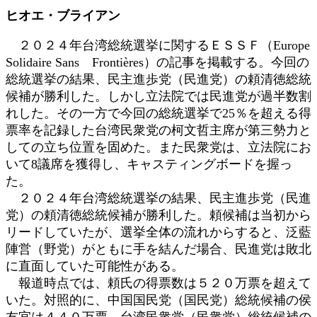
更
ヒオエ・ブライアン
新
日
２０２４年台湾総統選挙に関するＥＳＳＦ（Europe
時
Solidaire Sans Frontières）の記事を掲載する。今回の
:
総統選挙の結果、民主進歩党（民進党）の頼清徳総統
候補が勝利した。しかし立法院では民進党が過半数割
れした。その一方で今回の総統選挙で25％を超える得
票率を記録した台湾民衆党の柯文哲主席が第三勢力と
しての立ち位置を固めた。また民衆党は、立法院にお
いて8議席を獲得し、キャスティングボードを握っ
た。
２０２４年台湾総統選挙の結果、民主進歩党（民進
党）の頼清徳総統候補が勝利した。頼候補は当初から
リードしていたが、選挙全体の流れからすると、泛藍
陣営（野党）がともに手を結んだ場合、民進党は敗北
に直面していた可能性がある。
報道時点では、頼氏の得票数は５２０万票を超えて
いた。対照的に、中国国民党（国民党）総統候補の侯
友宜は４４０万票、台湾民衆党（民衆党）総統候補の