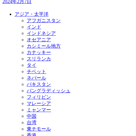
2024年2月7日
アジア・太平洋
アフガニスタン
インド
インドネシア
オセアニア
カシミール地方
カナッキー
スリランカ
タイ
チベット
ネパール
パキスタン
バングラディッシュ
フィリピン
マレーシア
ミャンマー
中国
台湾
東チモール
香港