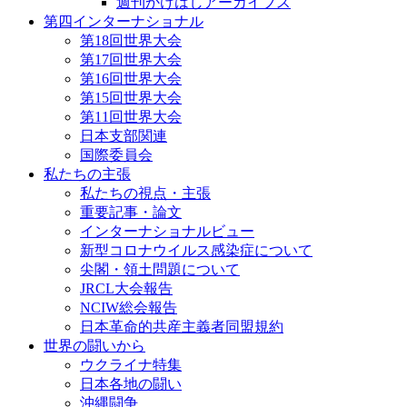
週刊かけはしアーカイブス
第四インターナショナル
第18回世界大会
第17回世界大会
第16回世界大会
第15回世界大会
第11回世界大会
日本支部関連
国際委員会
私たちの主張
私たちの視点・主張
重要記事・論文
インターナショナルビュー
新型コロナウイルス感染症について
尖閣・領土問題について
JRCL大会報告
NCIW総会報告
日本革命的共産主義者同盟規約
世界の闘いから
ウクライナ特集
日本各地の闘い
沖縄闘争