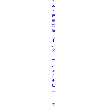
学
習
・
連
続
講
座
イ
ン
タ
ー
ナ
シ
ョ
ナ
ル
ビ
ュ
ー
国