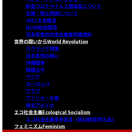
新型コロナウイルス感染症について
尖閣・領土問題について
JRCL大会報告
NCIW総会報告
日本革命的共産主義者同盟規約
世界の闘いから
World Revolution
ウクライナ特集
日本各地の闘い
沖縄闘争
韓国は今
アジア
ヨーロッパ
アラブ
アフリカ・中東
南北アメリカ
エコ社会主義
Ecological Socialism
エコ社会主義革命宣言〈第18回世界大会〉
フェミニズム
Feminism