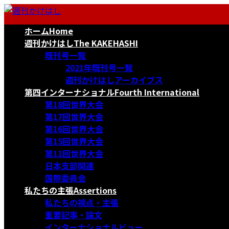
コ
ナ
ン
ビ
ホーム
Home
テ
ゲ
ン
ー
週刊かけはし
The KAKEHASHI
ツ
シ
既刊号一覧
へ
ョ
2021年既刊号一覧
ス
ン
週刊かけはしアーカイブス
キ
に
第四インターナショナル
Fourth International
ッ
移
第18回世界大会
プ
動
第17回世界大会
第16回世界大会
第15回世界大会
第11回世界大会
日本支部関連
国際委員会
私たちの主張
Assertions
私たちの視点・主張
重要記事・論文
インターナショナルビュー