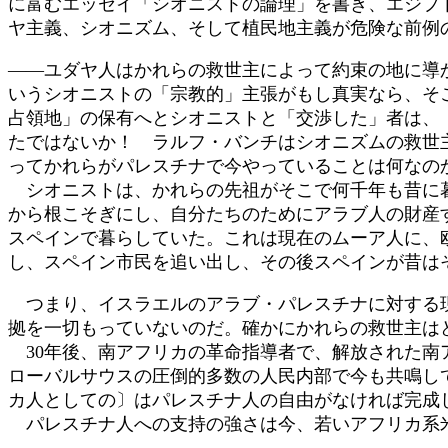
に富むエッセイ「シオニストの論理」を書き、エジプ
ヤ主義、シオニズム、そして植民地主義が危険な前例
――ユダヤ人はかれらの救世主によって約束の地に導
いうシオニストの「宗教的」主張がもし真実なら、そ
占領地」の保有へとシオニストと「交渉した」者は、
たではないか！ ラルフ・バンチはシオニズムの救世
ってかれらがパレスチナで今やっていることは何なの
シオニストは、かれらの先祖がそこで何千年も昔に暮
から根こそぎにし、自分たちのためにアラブ人の財産
スペインで暮らしていた。これは現在のムーア人に、
し、スペイン市民を追い出し、その後スペインが昔は
つまり、イスラエルのアラブ・パレスチナに対する現
拠を一切もっていないのだ。確かにかれらの救世主は
30年後、南アフリカの革命指導者で、解放された南
ローバルサウスの圧倒的多数の人民内部で今も共鳴し
カ人としての〕はパレスチナ人の自由がなければ完成
パレスチナ人への支持の強さは今、若いアフリカ系米