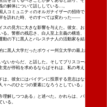
焦点を当てるべきことが多くあると語り、そこで彼女
義の解体について話ししている…。
国人コミュニティのオルガナイザーの招待で、他の２
岸を訪れた時、そのすべては変わった――
イスの見方に大きな影響を与えた。彼女、および数を
いる。警察の残忍さ、白人至上主義の構造、そして暮
運動の下に黒人とパレスチナ人の活動家を結びつけて
的に黒人大学だったボウィー州立大学の最上級生は、
いないからだ、と話した。そしてブリスコーは「バイ
主党が停戦を求めるならばそれは、私の考えるような
ドは、彼女にはバイデンに投票する意志はない、と認
人々へのひとつの要素になろうとしている」と語っ
今理解しつつある」と述べた。かれらは、パレスチナ
ている。