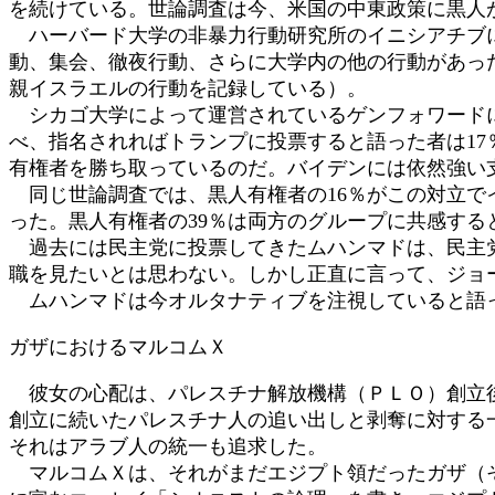
を続けている。世論調査は今、米国の中東政策に黒人
ハーバード大学の非暴力行動研究所のイニシアチブによ
動、集会、徹夜行動、さらに大学内の他の行動があっ
親イスラエルの行動を記録している）。
シカゴ大学によって運営されているゲンフォワードに
べ、指名されればトランプに投票すると語った者は17
有権者を勝ち取っているのだ。バイデンには依然強い
同じ世論調査では、黒人有権者の16％がこの対立で
った。黒人有権者の39％は両方のグループに共感する
過去には民主党に投票してきたムハンマドは、民主党
職を見たいとは思わない。しかし正直に言って、ジョ
ムハンマドは今オルタナティブを注視していると語
ガザにおけるマルコムＸ
彼女の心配は、パレスチナ解放機構（ＰＬＯ）創立後
創立に続いたパレスチナ人の追い出しと剥奪に対する
それはアラブ人の統一も追求した。
マルコムＸは、それがまだエジプト領だったガザ（そ