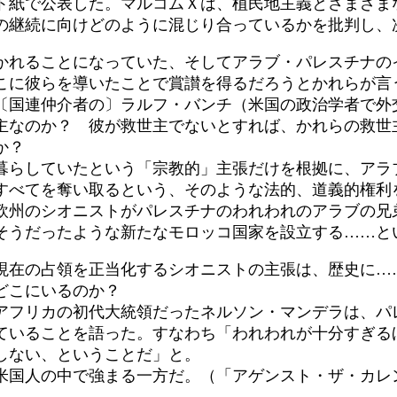
ト紙で公表した。マルコムＸは、植民地主義とさまざま
の継続に向けどのように混じり合っているかを批判し、
かれることになっていた、そしてアラブ・パレスチナの
こに彼らを導いたことで賞讃を得るだろうとかれらが言
〔国連仲介者の〕ラルフ・バンチ（米国の政治学者で外
主なのか？ 彼が救世主でないとすれば、かれらの救世
か？
らしていたという「宗教的」主張だけを根拠に、アラ
すべてを奪い取るという、そのような法的、道義的権利
欧州のシオニストがパレスチナのわれわれのアラブの兄
そうだったような新たなモロッコ国家を設立する……と
在の占領を正当化するシオニストの主張は、歴史に…
どこにいるのか？
アフリカの初代大統領だったネルソン・マンデラは、パ
ていることを語った。すなわち「われわれが十分すぎる
しない、ということだ」と。
国人の中で強まる一方だ。（「アゲンスト・ザ・カレ