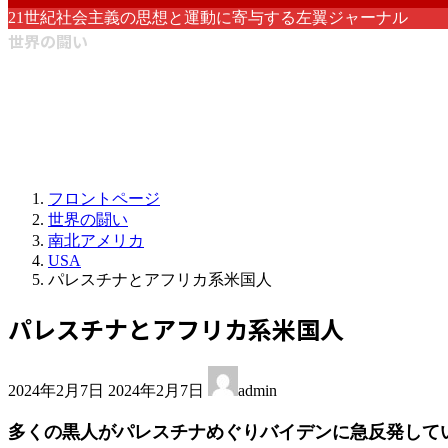
21世紀社会主義の思想と運動に寄与する左翼ジャーナル
世界の闘い
フロントページ
世界の闘い
南北アメリカ
USA
パレスチナとアフリカ系米国人
パレスチナとアフリカ系米国人
最
2024年2月7日
2024年2月7日
admin
終
更
多くの黒人がパレスチナめぐりバイデンに急反発して
新