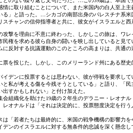
ことのない繰り返し文句だった。…この39歳は、本国で
感情に取り組むことについて、また米国内の白人至上主
る」と語った。…シカゴの南部出身のパレスチナ系米
リスチャンの信仰指導者と共に、彼女がイスラエルと西
の攻撃を理由に不意に終わった、しかしこの旅は、ワレ
市民権を求める彼ら自身の闘いを映し出していると見て
ムに反対する抗議運動のこのところの高まりは、共通の
票を投じた。しかし、このメリーランド州にある歴史
。
イデンに投票するとは思わない、彼が停戦を要求して
いと私が考える傷を今残そうとしている」と語り、「民
い出すかもしれない」と付け加えた。
集会組織化を助けた19歳の２年生のデラニー・レオナル
。レオナルドは「それは決定的に、投票態度決定を行う
は「若者たちは最終的に、米国の戦争機構の影響力を
イデンのイスラエルに対する無条件的忠誠を深く懸念し