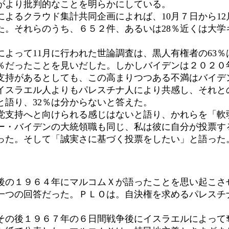
がより批判的なことを明らかにしている。
るクラウド集計共同企画によれば、10月７日から12
た。それらのうち、６５２件、あるいは28％近くは大学
よって11月に行われた世論調査は、黒人有権者の63％
％だったことを見いだした。しかしバイデンは２０２０年
支持があるとしても、この高まりつつある不満はバイデ
イスラエル人よりもパレスチナ人により共感し、それとの
と語り、32％は分からないと答えた。
支持へと向けられる感じはないと語り、かれらを「軟
ー・バイデンの大統領職も同じ、私は彼に自分が投票す
った。そして「誠実さに基づく投票をしたい」と語った
の１９６４年にマルコムＸが語ったことを思い起こさ
一つの回答だった。ＰＬＯは。自決権を求めるパレスチ
の後１９６７年の６日間戦争後にイスラエルによって