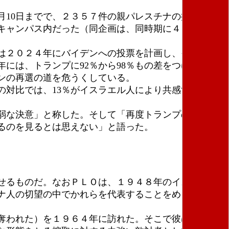
月10日までで、２３５７件の親パレスチナの抗議行
キャンパス内だった（同企画は、同時期に４５０件の
は２０２４年にバイデンへの投票を計画し、それに比
には、トランプに92％から98％もの差をつけて黒人
ンの再選の道を危うくしている。
対比では、13％がイスラエル人により共感すると語
弱な決意」と称した。そして「再度トランプの大統領
るのを見るとは思えない」と語った。
。
せるものだ。なおＰＬＯは、１９４８年のイスラエル
ナ人の切望の中でかれらを代表することをめざした。
奪われた）を１９６４年に訪れた。そこで彼は説得力