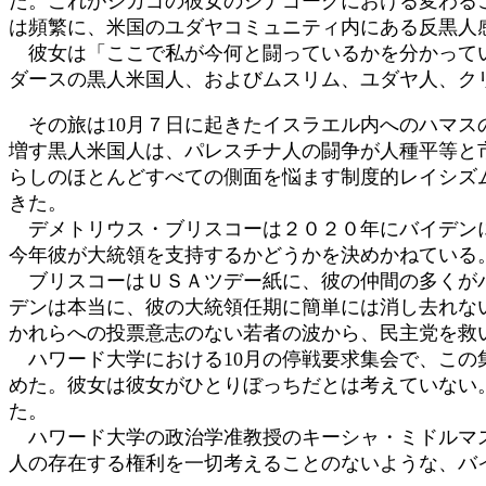
た。これがシカゴの彼女のシナゴーグにおける変わる
は頻繁に、米国のユダヤコミュニティ内にある反黒人
彼女は「ここで私が今何と闘っているかを分かってい
ダースの黒人米国人、およびムスリム、ユダヤ人、ク
その旅は10月７日に起きたイスラエル内へのハマス
増す黒人米国人は、パレスチナ人の闘争が人種平等と
らしのほとんどすべての側面を悩ます制度的レイシズ
きた。
デメトリウス・ブリスコーは２０２０年にバイデンに
今年彼が大統領を支持するかどうかを決めかねている
ブリスコーはＵＳＡツデー紙に、彼の仲間の多くがバ
デンは本当に、彼の大統領任期に簡単には消し去れな
かれらへの投票意志のない若者の波から、民主党を救
ハワード大学における10月の停戦要求集会で、この
めた。彼女は彼女がひとりぼっちだとは考えていない
た。
ハワード大学の政治学准教授のキーシャ・ミドルマス
人の存在する権利を一切考えることのないような、バ