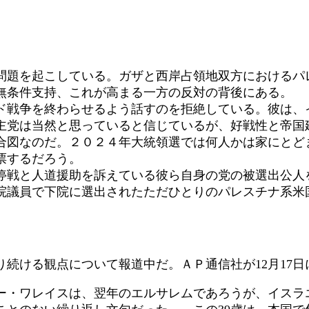
題を起こしている。ガザと西岸占領地双方におけるパ
無条件支持、これが高まる一方の反対の背後にある。
戦争を終わらせるよう話すのを拒絶している。彼は、
党は当然と思っていると信じているが、好戦性と帝国
合図なのだ。２０２４年大統領選では何人かは家にとど
票するだろう。
戦と人道援助を訴えている彼ら自身の党の被選出公人
院議員で下院に選出されたただひとりのパレスチナ系米
続ける観点について報道中だ。ＡＰ通信社が12月17日
ー・ワレイスは、翌年のエルサレムであろうが、イスラ