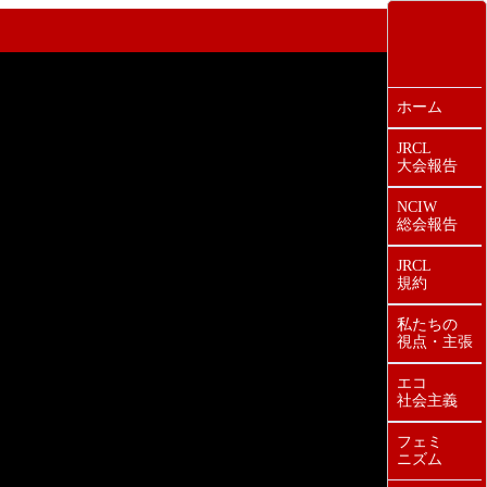
ホーム
JRCL
大会報告
NCIW
総会報告
JRCL
規約
私たちの
視点・主張
エコ
社会主義
フェミ
ニズム