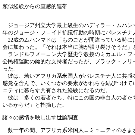
類似経験からの直感的連帯
ジョージア州立大学最上級生のハディラー・ムハンマ
年のジョージ・フロイド抗議行動の時期にパレスチナ
22歳のムハンマドは「ものごとが間違っている時に
会に加わった。「それは本当に胸が張り裂けそうだ」
ランドルフメーコン大学歴史学教授のミカエル・フィ
公民権運動の鍵的な支持者だったが、ブラック・フリ
った。
彼は、若いアフリカ系米国人がパレスチナ人に共感を
感覚を含んで、いくつかの要素がかれらを結びつけて
ニティに暮らす共有された経験になるのだ。
彼は「多くの若者たち、特にこの国の非白人の者たち
いるからだ」と指摘した。
諸々の感情を映し出す世論調査
数十年の間、アフリカ系米国人コミュニティのさまざ