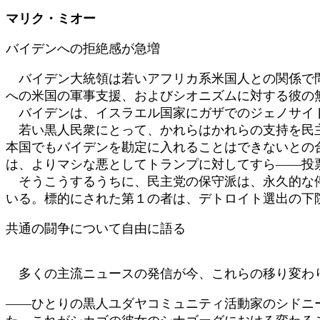
日
マリク・ミオー
時
:
バイデンへの拒絶感が急増
バイデン大統領は若いアフリカ系米国人との関係で問
への米国の軍事支援、およびシオニズムに対する彼の
バイデンは、イスラエル国家にガザでのジェノサイド
若い黒人民衆にとって、かれらはかれらの支持を民主
本国でもバイデンを勘定に入れることはできないとの
は、よりマシな悪としてトランプに対してすら――投
そうこうするうちに、民主党の保守派は、永久的な停
いる。標的にされた第１の者は、デトロイト選出の下
共通の闘争について自由に語る
多くの主流ニュースの発信が今、これらの移り変わり
――ひとりの黒人ユダヤコミュニティ活動家のシドニ