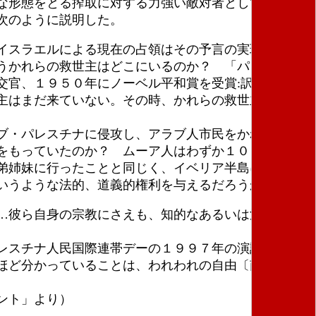
な形態をとる搾取に対する力強い敵対者として、ユダ
次のように説明した。
イスラエルによる現在の占領はその予言の実現だ、と
うかれらの救世主はどこにいるのか？ 「パレスチナ
交官、１９５０年にノーベル平和賞を受賞:訳者）だっ
主はまだ来ていない。その時、かれらの救世主に先立
ブ・パレスチナに侵攻し、アラブ人市民をかれらの家
をもっていたのか？ ムーア人はわずか１０００年前
弟姉妹に行ったことと同じく、イベリア半島に侵攻
いうような法的、道義的権利を与えるだろうか？――
…彼ら自身の宗教にさえも、知的なあるいは法的な根
レスチナ人民国際連帯デーの１９９７年の演説で、グ
ほど分かっていることは、われわれの自由〔南アフリ
ント」より）