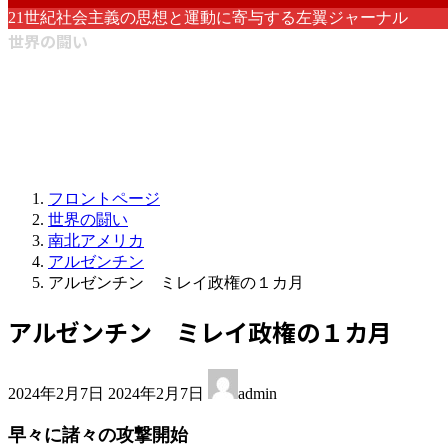
21世紀社会主義の思想と運動に寄与する左翼ジャーナル
世界の闘い
フロントページ
世界の闘い
南北アメリカ
アルゼンチン
アルゼンチン ミレイ政権の１カ月
アルゼンチン ミレイ政権の１カ月
最
2024年2月7日
2024年2月7日
admin
終
更
早々に諸々の攻撃開始
新