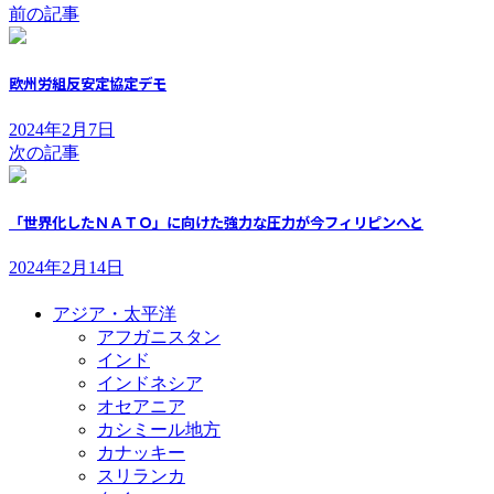
前の記事
欧州労組反安定協定デモ
2024年2月7日
次の記事
「世界化したＮＡＴＯ」に向けた強力な圧力が今フィリピンへと
2024年2月14日
アジア・太平洋
アフガニスタン
インド
インドネシア
オセアニア
カシミール地方
カナッキー
スリランカ