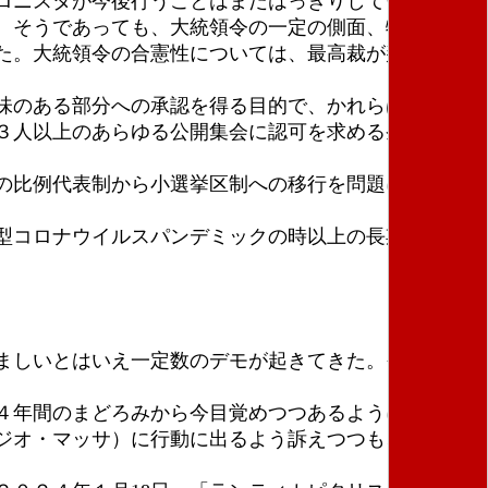
ロニスタが今後行うことはまだはっきりしていない。
。そうであっても、大統領令の一定の側面、特に労働
た。大統領令の合憲性については、最高裁が判定する
味のある部分への承認を得る目的で、かれらはいくつ
３人以上のあらゆる公開集会に認可を求める条文も撤
の比例代表制から小選挙区制への移行を問題にされ、
型コロナウイルスパンデミックの時以上の長期間と権
ましいとはいえ一定数のデモが起きてきた。そして首
４年間のまどろみから今目覚めつつあるように見え、
ジオ・マッサ）に行動に出るよう訴えつつも、１日ゼ