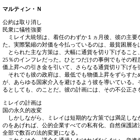
日
マルティン・Ｎ
時
:
公約は取り消し
民衆に犠牲強要
ミレイ大統領は、着任のわずか１ヵ月後、彼の主要な
た。実際緊縮の対価を今払っているのは、最貧困層を
とられた主な方策は、大幅に通貨を切り下げること、
25％のインフレだった。ひとつだけの事例でもその程
価上昇への引き金を引いて、さらなる通貨切り下げを
それでも彼の政府は、最低でも物価上昇をずらすため
が、あらゆる国家介入を避けるよう彼を導いている。
るとしても、のことだ。彼の計画には、その不公正さ
ミレイの計画は
国の永久的改変
しかしながら、ミレイは短期的な方策では満足しなか
のをあげれば、公的企業すべての私有化、自然保護諸
全部で数百の法的変更になる。