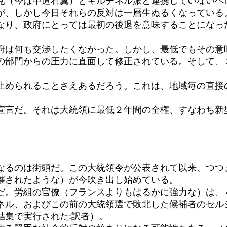
（今は中道右翼）とキルチネル派と連携していないペ
が、しかし今日それらの反対は一層生ぬるくなっている
なり、政府にとっては最初の後退を意味することになっ
は何も交渉したくなかった。しかし、最低でもその意
の部門からの圧力に直面して修正されている。そして、
められることさえあるだろう。これは、地域毎の直接
言だ。それは大統領に最低２年間の全権、すなわち新
るのは街頭だ。この大統領令が公表されて以来、つつ
催されたような）が今吹き出し始めている。
だ。労組の官僚（フランスよりもはるかに強力な）は、
ネル、およびこの前の大統領選で敗北した候補者のセル
結集で実行された:訳者）。