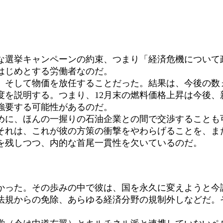
選挙キャンペーンの約束、つまり「経済危機について
はじめとする労働者なのだ。
そして物価を放任することだった。結果は、今後の数ヵ
度を説明する。つまり、12月末の燃料価格上昇は今後
強要する可能性があるのだ。
に、ほんの一握りの石油企業との間で交渉することも
それは、これが彼の方策の衝撃をやわらげることを、ま
を残しつつ、内的な首尾一貫性を欠いているのだ。
った。その歩みの中で彼は、国を永久に変えようと今
法規からの免除、あらゆる経済分野の規制外しなどだ。