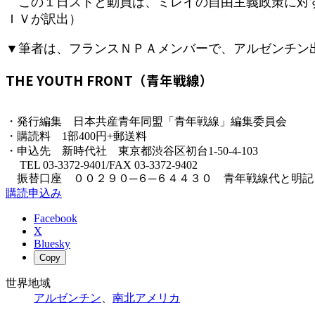
この１日ストと動員は、ミレイの自由主義政策に対す
ＩＶが訳出）
▼筆者は、フランスＮＰＡメンバーで、アルゼンチン
THE YOUTH FRONT（青年戦線）
・発行編集 日本共産青年同盟「青年戦線」編集委員会
・購読料 1部400円+郵送料
・申込先 新時代社 東京都渋谷区初台1-50-4-103
TEL 03-3372-9401/FAX 03-3372-9402
振替口座 ００２９０─６─６４４３０ 青年戦線代と明記
購読申込み
Facebook
X
Bluesky
Copy
世界地域
アルゼンチン
、
南北アメリカ