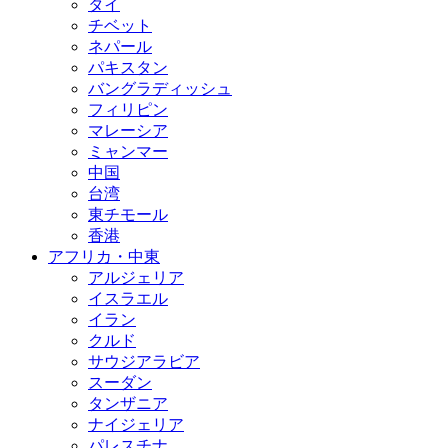
タイ
チベット
ネパール
パキスタン
バングラディッシュ
フィリピン
マレーシア
ミャンマー
中国
台湾
東チモール
香港
アフリカ・中東
アルジェリア
イスラエル
イラン
クルド
サウジアラビア
スーダン
タンザニア
ナイジェリア
パレスチナ