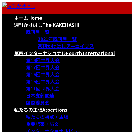
コ
ナ
ン
ビ
ホーム
Home
テ
ゲ
ン
ー
週刊かけはし
The KAKEHASHI
ツ
シ
既刊号一覧
へ
ョ
2021年既刊号一覧
ス
ン
週刊かけはしアーカイブス
キ
に
第四インターナショナル
Fourth International
ッ
移
第18回世界大会
プ
動
第17回世界大会
第16回世界大会
第15回世界大会
第11回世界大会
日本支部関連
国際委員会
私たちの主張
Assertions
私たちの視点・主張
重要記事・論文
インターナショナルビュー