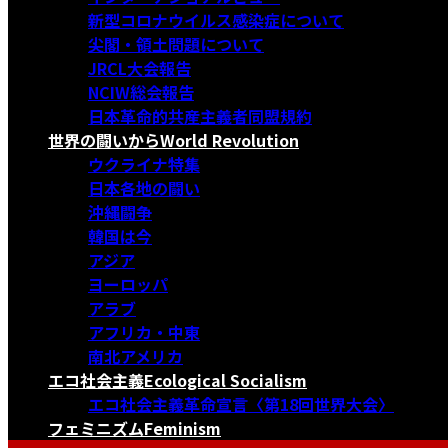
新型コロナウイルス感染症について
尖閣・領土問題について
JRCL大会報告
NCIW総会報告
日本革命的共産主義者同盟規約
世界の闘いから
World Revolution
ウクライナ特集
日本各地の闘い
沖縄闘争
韓国は今
アジア
ヨーロッパ
アラブ
アフリカ・中東
南北アメリカ
エコ社会主義
Ecological Socialism
エコ社会主義革命宣言〈第18回世界大会〉
フェミニズム
Feminism