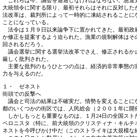
これらは今、議会を通過しなければならない。急進党
大統領令に関する限り、最初それらはそれに反対した
法改革は、裁判所によって一時的に凍結されることに
ことになっている。
法令は１月９日以来論争下に置かれてきた。最初政府
か修正を提案するよう迫られた。漁業の規制解体はそ
回されるだろう。
議会選挙に関する選挙法改革でさえ、修正されるか止
厳しく批判された。
主要な批判のもうひとつの点は、経済的非常事態の宣
力を与えるのだ。
１・ ゼネスト
街頭での反撃へ
議会と司法の結果は不確実だ。情勢を変えることにな
都のいくつかの街区では、人民総会（２００１年に開
しかしもっとも重要なものは、１月24日の全国スト
ペロニスタ（特に、前大統領のクリスティナ・キルチ
ネストを今呼びかけ中だ（このストライキは大規模な