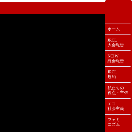
ホーム
JRCL
大会報告
NCIW
総会報告
JRCL
規約
私たちの
視点・主張
エコ
社会主義
フェミ
ニズム