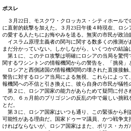
日
ポスレ
時
:
３月22日、モスクワ・クロッカス・シティホールで
に直射的銃撃を加えた。３月23日午後４時現在、ロ
の愛する人たちにお悔やみを送る。無実の市民が政治
イスラム原理主義者の関与に関する数多くの推測があ
まだ分かっていない。しかしながら、いくつかの結論
第１に、このテロ攻撃は明確にロシアの当局を驚愕で
関するワシントンの情報機関からの警告を、「挑発」
ロシアと西側諸国の情報機関間の壊された直接接触、
警告に対するロシア当局による無視、これらによって
報機関への不信と引き換えに、彼ら自身の市民が犠牲
第２に、ロシア国家の能力があらためて疑問に付され
での、６ヵ月前のプリゴジンの反乱の中で厳しい挑戦
とだ。
第３に、ロシア国家はいつも通り、この緊張から利益
可能性がある理由だ。国家ドゥーマ議員、かつ戦争支
ければならないが、ロシア国家はまた、ボリス・カガ