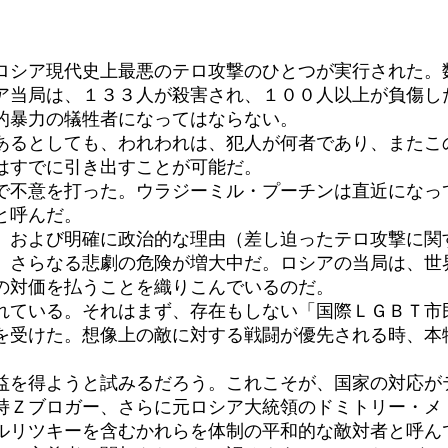
ロシア現代史上最悪のテロ攻撃のひとつが実行された。
シア当局は、１３３人が殺害され、１００人以上が負傷し
的暴力の犠牲者になってはならない。
るとしても、われわれは、犯人が何者であり、またこ
はすでに引き出すことが可能だ。
不意を打った。ウラジーミル・プーチンは直近になっ
と呼んだ。
および明確に政治的な理由（差し迫ったテロ攻撃に関
、さらなる悲劇の危険が増大中だ。ロシアの当局は、世
の対価を払うことを織りこんでいるのだ。
ている。それはまず、存在もしない「国際ＬＧＢＴ市
を受けた。想像上の敵に対する戦闘が優先される時、本
を得ようと試みるだろう。これこそが、国家の対応が
持Ｚブロガー、さらに元ロシア大統領のドミトリー・メ
ルリツキーを含むかれらを体制の平和的な敵対者と呼ん