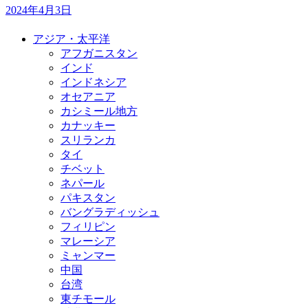
2024年4月3日
アジア・太平洋
アフガニスタン
インド
インドネシア
オセアニア
カシミール地方
カナッキー
スリランカ
タイ
チベット
ネパール
パキスタン
バングラディッシュ
フィリピン
マレーシア
ミャンマー
中国
台湾
東チモール