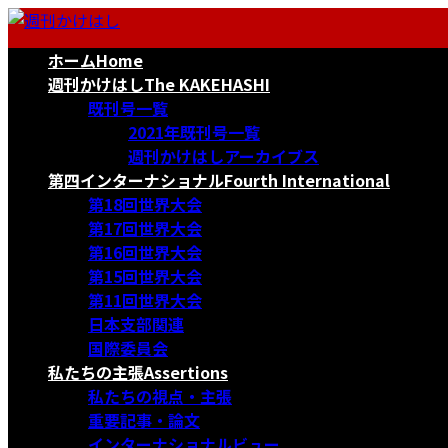
コ
ナ
ン
ビ
ホーム
Home
テ
ゲ
ン
ー
週刊かけはし
The KAKEHASHI
ツ
シ
既刊号一覧
へ
ョ
2021年既刊号一覧
ス
ン
週刊かけはしアーカイブス
キ
に
第四インターナショナル
Fourth International
ッ
移
第18回世界大会
プ
動
第17回世界大会
第16回世界大会
第15回世界大会
第11回世界大会
日本支部関連
国際委員会
私たちの主張
Assertions
私たちの視点・主張
重要記事・論文
インターナショナルビュー