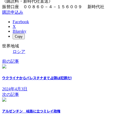
《購読料・新時代社直送》
振替口座 ００８６０－４－１５６００９ 新時代社
購読申込み
Facebook
X
Bluesky
Copy
世界地域
ロシア
前の記事
ウクライナからパレスチナまで占領は犯罪だ!
2024年4月3日
次の記事
アルゼンチン 岐路に立つミレイ政権