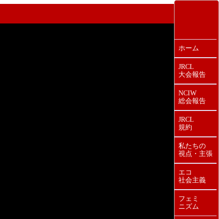
ホーム
JRCL
大会報告
NCIW
総会報告
JRCL
規約
私たちの
視点・主張
エコ
社会主義
フェミ
ニズム