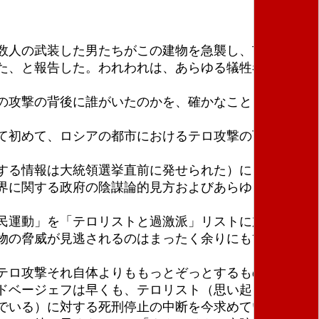
数人の武装した男たちがこの建物を急襲し、市民集団
た、と報告した。われわれは、あらゆる犠牲者と彼ら
の攻撃の背後に誰がいたのかを、確かなこととしては
て初めて、ロシアの都市におけるテロ攻撃の可能性に
する情報は大統領選挙直前に発せられた）による公式
界に関する政府の陰謀論的見方およびあらゆる外国情
民運動」を「テロリストと過激派」リストに加える中
物の脅威が見逃されるのはまったく余りにも簡単なこ
テロ攻撃それ自体よりももっとぞっとするものになる
ドベージェフは早くも、テロリスト（思い起こされな
でいる）に対する死刑停止の中断を今求めている。