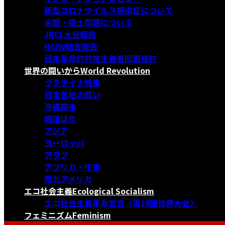
新型コロナウイルス感染症について
尖閣・領土問題について
JRCL大会報告
NCIW総会報告
日本革命的共産主義者同盟規約
世界の闘いから
World Revolution
ウクライナ特集
日本各地の闘い
沖縄闘争
韓国は今
アジア
ヨーロッパ
アラブ
アフリカ・中東
南北アメリカ
エコ社会主義
Ecological Socialism
エコ社会主義革命宣言〈第18回世界大会〉
フェミニズム
Feminism