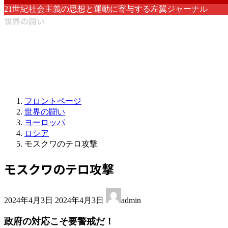
21世紀社会主義の思想と運動に寄与する左翼ジャーナル
世界の闘い
フロントページ
世界の闘い
ヨーロッパ
ロシア
モスクワのテロ攻撃
モスクワのテロ攻撃
最
2024年4月3日
2024年4月3日
admin
終
更
政府の対応こそ要警戒だ！
新