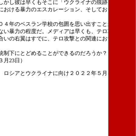
しかし彼は早くもそこに「ウクライナの痕跡」を見つ
における暴力のエスカレーション、そしておそらく動
０４年のベスラン学校の包囲を思い出すことができ
ない暴力の程度だ。メディアは早くも、テロ攻撃犯と
合いの右翼はすでに、テロ攻撃との関連において反移
統制下にとどめることができるのだろうか？ テロ攻
月23日）
、ロシアとウクライナに向け２０２２年５月に設立さ