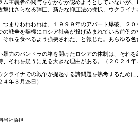
ム主義者の関与をなかなか認めようとしていないが、
攻撃はさらなる弾圧、新たな抑圧法の採択、ウクライナ
つまりわれわれは、１９９９年のアパート爆破、２０
での戦争を契機にロシア社会が投げ込まれている前例の
、それを食べるよう強要された、と報じた。あらゆる色
暴力のパンドラの箱を開けたロシアの体制は、それを
時、それを疑うに足る大きな理由がある。（２０２４年３
ウクライナでの戦争が提起する諸問題を熟考するために
２４年３月25日）
は送料当社負担