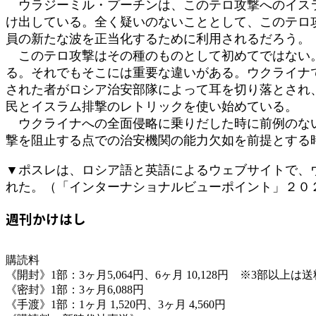
ウラジーミル・プーチンは、このテロ攻撃へのイスラ
け出している。全く疑いのないこととして、このテロ
員の新たな波を正当化するために利用されるだろう。
このテロ攻撃はその種のものとして初めてではない。
る。それでもそこには重要な違いがある。ウクライナ
された者がロシア治安部隊によって耳を切り落とされ
民とイスラム排撃のレトリックを使い始めている。
ウクライナへの全面侵略に乗りだした時に前例のない
撃を阻止する点での治安機関の能力欠如を前提とする
▼ポスレは、ロシア語と英語によるウェブサイトで、
れた。（「インターナショナルビューポイント」２０
週刊かけはし
購読料
《開封》1部：3ヶ月5,064円、6ヶ月 10,128円 ※3部以上
《密封》1部：3ヶ月6,088円
《手渡》1部：1ヶ月 1,520円、3ヶ月 4,560円