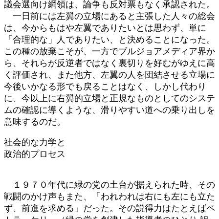
議会選向け綱領は、論争も反対票もなく承認された。
一日前には左翼の立場にあると主張した人々の総会
は、今からもはや左翼でありたいとは思わず、単に
「合理的な」人でありたい、と決めることになった。
この種の放棄こそが、一方でブルジョアメディア界か
ら、それらが反逆者ではなく裏切りを好むがゆえに高
く評価され、また他方、左翼の人を団結させる立場に
今後いかなる形でも戻ることはなく、しかし代わり
に、今以上に右翼的立場と正規なものとしてのシステ
ムの確認に導くような、滑りやすい道への乗り出しを
意味するのだ。
社会的な力学と
政治的プロセス
１９７０年代に緑の党の土台が据えられた時、その
戦闘のかけ声もまた、「われわれは右にも左にも立た
ず、前進を求める」だった。その説得力はたとえばペ