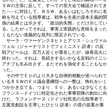
ＳＷの主張に反して、すべての党大会で確認されてき
た――に対比して、ＢＳＷ、あるいはむしろそれに名
称を与えている指導者は、戦争を生産の資本主義的関
係の結果とは示さず。「政治的失態」とだけ示してい
る。したがってそれは、事実上実践的な意味をまった
くもたない道義的な批判に限定されている。
サーラ・ヴァーゲンクネヒトとアリス・シュヴァル
ツェル（ジャーナリストでフェミニスト:訳者）の反
戦アピールは、百万人近くが署名したが、線香花火に
終わった。それは、長続きするいかなる反戦のイニシ
アチブも生み出さず、またそれを強化することもなか
った。
その中でＥＵのより大きな自律的相貌が述べられて
いるＢＳＷのＥＵ議会選綱領への一瞥は、怖れをいく
つかかき立てる。つまり、ＥＵ、あるいは少なくとも
フランス―ドイツに特定化された軍事部隊の創出に向
けた、ラフォンテーヌ（ドイツ社民党の元指導者で、
左翼党創設を主導したひとり:訳者）の昔の提案が裏