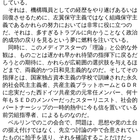
している。
それは、機構職員としての経歴をやり遂げあるいは
回復させるために、左翼保守主義ではなく組織保守主
義であるかれらの努力においては非常に役に立つの
だ。それは、多すぎるトラブルに向かうことなく政治
的成功の戻りを見るという夢に燃料を注いでいる。
同時に、このメディアスターの「理論」と公的な外
観は、ものごとは遅かれ早かれ待望の指揮下に戻るだ
ろうとの期待に、かれらが広範囲の選択肢を与えるほ
どまで、両義的かつ日和見主義的なのだ。そしてその
指揮とは、国家独占資本主義の学校で訓練された永久
的社会民主主義者、共産主義プラットホームとＧＤＲ
に忠実だった西ドイツ共産党の元常任メンバー、何十
年もＳＥＤのメンバーだったスターリニスト、社会的
パートナーシップの一時的熱中に今も信を置いている
前労組指導者、によるものなのだ。
ベルリンでのこの会合で、問題は、思想や党の土台
の据え付けではなく、先立つ討論の中で合意されてい
たものに拍手を送り、それを確認することだけだっ