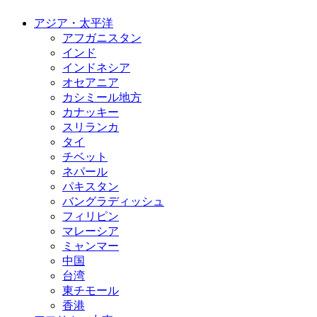
アジア・太平洋
アフガニスタン
インド
インドネシア
オセアニア
カシミール地方
カナッキー
スリランカ
タイ
チベット
ネパール
パキスタン
バングラディッシュ
フィリピン
マレーシア
ミャンマー
中国
台湾
東チモール
香港