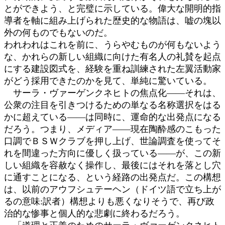
とができよう、と完璧に示している。偉大な開明的指
導者を軸に組み上げられた歴史的な物語は、嘘の塊以
外の何ものでもないのだ。
われわれはこれを前に、うらやむものが何もないよう
な、かれらの新しい組織に向けた有名人の礼賛を起点
にする建設図式を、経験を重ね訓練された左翼活動家
がどう採用できたのかを見て、単純に驚いている。
サーラ・ヴァーゲンクネヒトの焦点化――それは、
公衆の注目を引きつけるための単なる名称選択をはる
かに超えている――は同時に、運命的な出発点になる
だろう。つまり、メディア――現在陶酔感のこもった
口調でＢＳＷクラブを押し上げ、世論調査を使ってそ
れを間違った方向に優しく扱っている――が、この新
しい組織を容赦なく操作し、最後にはそれを落とし穴
に通すことになる、という経路の出発点だ。この構想
は、以前のアウフシュテーヘン（ドイツ語で立ち上が
るの意味:訳者）構想よりも悪くなりそうで、再び政
治的な惨事と個人的な悲劇に終わるだろう。