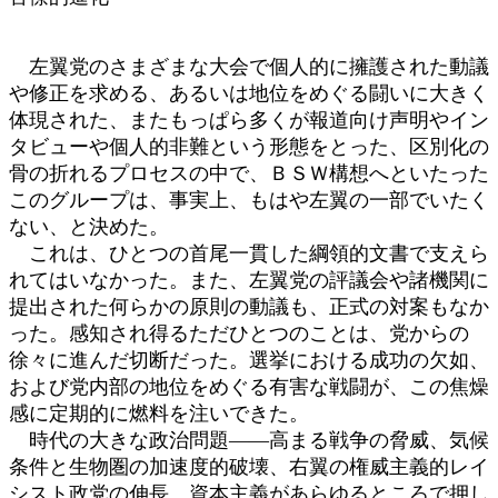
左翼党のさまざまな大会で個人的に擁護された動議
や修正を求める、あるいは地位をめぐる闘いに大きく
体現された、またもっぱら多くが報道向け声明やイン
タビューや個人的非難という形態をとった、区別化の
骨の折れるプロセスの中で、ＢＳＷ構想へといたった
このグループは、事実上、もはや左翼の一部でいたく
ない、と決めた。
これは、ひとつの首尾一貫した綱領的文書で支えら
れてはいなかった。また、左翼党の評議会や諸機関に
提出された何らかの原則の動議も、正式の対案もなか
った。感知され得るただひとつのことは、党からの
徐々に進んだ切断だった。選挙における成功の欠如、
および党内部の地位をめぐる有害な戦闘が、この焦燥
感に定期的に燃料を注いできた。
時代の大きな政治問題――高まる戦争の脅威、気候
条件と生物圏の加速度的破壊、右翼の権威主義的レイ
シスト政党の伸長、資本主義があらゆるところで押し