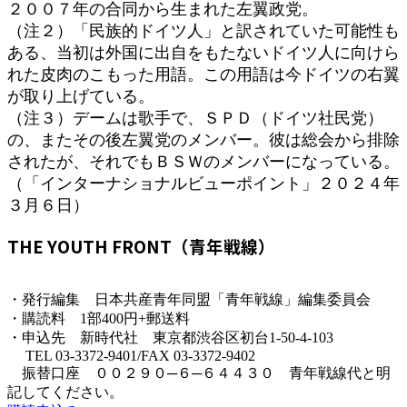
２００７年の合同から生まれた左翼政党。
（注２）「民族的ドイツ人」と訳されていた可能性も
ある、当初は外国に出自をもたないドイツ人に向けら
れた皮肉のこもった用語。この用語は今ドイツの右翼
が取り上げている。
（注３）デームは歌手で、ＳＰＤ（ドイツ社民党）
の、またその後左翼党のメンバー。彼は総会から排除
されたが、それでもＢＳＷのメンバーになっている。
（「インターナショナルビューポイント」２０２４年
３月６日）
THE YOUTH FRONT（青年戦線）
・発行編集 日本共産青年同盟「青年戦線」編集委員会
・購読料 1部400円+郵送料
・申込先 新時代社 東京都渋谷区初台1-50-4-103
TEL 03-3372-9401/FAX 03-3372-9402
振替口座 ００２９０─６─６４４３０ 青年戦線代と明
記してください。