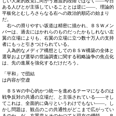
しい大衆的政党に向かう過渡的段階ではなく――今日
ある人びとが主張していることとは逆に――、理論的
平板化とむしろさらなる右への政治的順応の始まり
だ。
右への滑りやすい坂道は精密に描かれ、ＢＳＷメン
バーは、過去にはかれらのものだったかもしれない左
翼の立場によりも、右翼の立場に立つ数十万人の支持
者にもっと引きつけられている。
人為的なメディア構想としてのＢＳＷ構築の全体と
選挙および選挙の世論調査に関する戦略論争の焦点化
は、先の進展を強化するだけだろう。
「平和」で団結
は内容が空虚
ＢＳＷの中心的かつ統一を進めるテーマになるのは
戦争反対の共通の立場だ、と主張されている――そし
てこれは、全面的に偽りというわけでもない――。し
かし問題は、観点のこの共通性がどこまで広がってい
るのか、だ。左翼党とそのかつてと現在の綱領――Ｂ