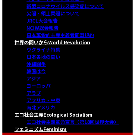
新型コロナウイルス感染症について
尖閣・領土問題について
JRCL大会報告
NCIW総会報告
日本革命的共産主義者同盟規約
世界の闘いから
World Revolution
ウクライナ特集
日本各地の闘い
沖縄闘争
韓国は今
アジア
ヨーロッパ
アラブ
アフリカ・中東
南北アメリカ
エコ社会主義
Ecological Socialism
エコ社会主義革命宣言〈第18回世界大会〉
フェミニズム
Feminism