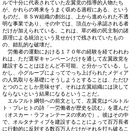
ルで十分に代表されていた左翼党の指導的人物たち
が、かれらの将来をうまく収める過程にある、という
ものだ。ＢＳＷ組織の創出は、上から進められた不透
明な事業であり、その中では、頂点から承認される者
だけが加えられている。これは、草の根の民主制の諸
原理による統治という見せかけで残されていたもの
の、錯乱的な破壊だ。
労働者の運動における１７０年の経験を経てわれわ
れは、ただ選挙キャンペーンだけを通して左翼政党を
建設することはほとんど不可能、と分かっている。し
かし、小グループによってでっち上げられたメディア
の人気取りを基礎にそうしようとすることは、ただひ
とつのことしか意味せず、それは左翼組織には決して
ならないという結果になるということだ。
エルフルト綱領への前文として、左翼党はベルトル
ト・ブレヒトの詩「一労働者が歴史を読む」を選んだ
（オスカー・ラフォンテーヌの求めで）。彼はその中
で、オルタナティブを建設することによって百万長者
に行動的に反対する数百万人だけがそれを打ち破るこ