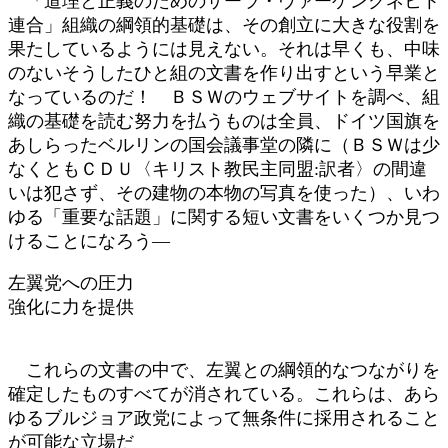
「道理と正義のためのサーラ・ヴァーゲンクネヒト
連合」組織の綱領的基礎は、その創立に大きな役割を
果たしているようには見えない。それは早くも、中味
のないそうしたひと組の文書を作り出すという早業と
なっているのだ！ ＢＳＷのウェブサイトを調べ、組
織の基礎を読む努力を払うものは全員、ドイツ国旗を
あしらったベルリンの国会議事堂の隣に（ＢＳＷは少
なくともＣＤＵ〈キリスト教民主同盟:訳者〉の間違
いは犯さず、その建物の本物の写真を使った）、いわ
ゆる「重要な話題」に関する短い文書をいくつか見つ
けることになろう―
左翼党への圧力
強化に力を提供
これらの文書の中で、左翼との綱領的なつながりを
確定したものすべてが消されている。これらは、あら
ゆるブルジョア政党によって無条件に採用されること
が可能な立場だ