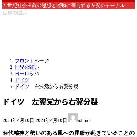
21世紀社会主義の思想と運動に寄与する左翼ジャーナル
世界の闘い
フロントページ
世界の闘い
ヨーロッパ
ドイツ
ドイツ 左翼党から右翼分裂
ドイツ 左翼党から右翼分裂
最
2024年4月10日
2024年4月10日
admin
終
更
時代精神と勢いのある風への屈服が起きていることの
新