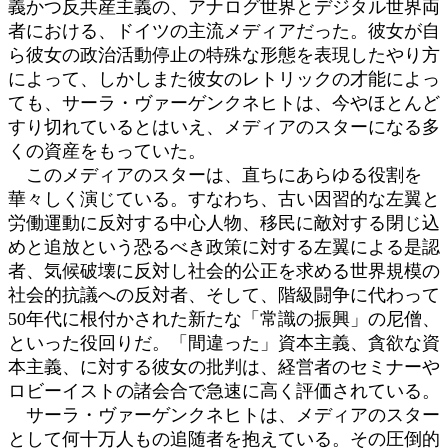
義かつ反共産主義の、アナログ世界とデジタル世界両
者における、ドイツの主流メディアだった。彼女が自
ら彼女の政治活動停止の特殊な形態を表現したやり方
によって、しかしまた彼女のレトリックの才能によっ
ても、サーラ・ヴァーゲンクネヒトは、今やほとんど
すり切れているとはいえ、メディアのスターになる多
くの資産をもっていた。
このメディアのスターは、直ちにあらゆる役割を
華々しく演じている。すなわち、古い因習的な左翼と
労働運動に反対する中心人物、移民に敵対する閉じ込
めと追放という恐るべき政策に対する左翼による是認
者、気候破壊に反対し社会的公正を求める世界規模の
社会的抗議への反対者、そして、階級闘争に代わって
50年代に根付かされた新たな「常識の振興」の尼僧、
といった役回りだ。「間違った」資本主義、貪欲な資
本主義、に対する彼女の批判は、経営者のセミナーや
ロビーイストの諸会合で急速に高く評価されている。
サーラ・ヴァーゲンクネヒトは、メディアのスター
として何十万人もの追随者を抱えている。その圧倒的