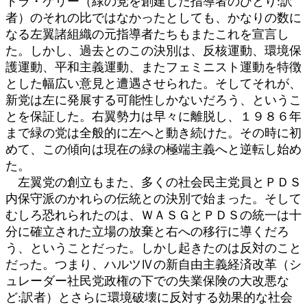
トラ・ケリー（緑の党を創建した指導者のひとり:訳
者）のそれの比ではなかったとしても、かなりの数に
なる左翼諸組織の元指導者たちもまたこれを宣言し
た。しかし、過去とのこの決別は、反核運動、環境保
護運動、平和主義運動、またフェミニスト運動を特徴
とした幅広い意見と遭遇させられた。そしてそれが、
新党は左に発展する可能性しかないだろう、というこ
とを保証した。右翼勢力は早々に離脱し、１９８６年
まで緑の党は全般的に左へと動き続けた。その時に初
めて、この傾向は現在の緑の極端主義へと逆転し始め
た。
左翼党の創立もまた、多くの社会民主党員とＰＤＳ
内保守派のかれらの伝統との決別で始まった。そして
むしろ恐れられたのは、ＷＡＳＧとＰＤＳの統一は十
分に確立された立場の放棄と右への移行に導くだろ
う、ということだった。しかし起きたのは反対のこと
だった。つまり、ハルツⅣの新自由主義経済改革（シ
ュレーダー社民党政権の下での失業保険の大改悪な
ど:訳者）とさらに環境破壊に反対する効果的な社会