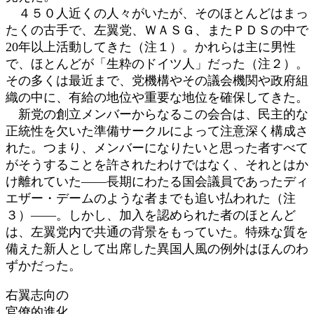
４５０人近くの人々がいたが、そのほとんどはまっ
たくの古手で、左翼党、ＷＡＳＧ、またＰＤＳの中で
20年以上活動してきた（注１）。かれらは主に男性
で、ほとんどが「生粋のドイツ人」だった（注２）。
その多くは最近まで、党機構やその議会機関や政府組
織の中に、有給の地位や重要な地位を確保してきた。
新党の創立メンバーからなるこの会合は、民主的な
正統性を欠いた準備サークルによって注意深く構成さ
れた。つまり、メンバーになりたいと思った者すべて
がそうすることを許されたわけではなく、それとはか
け離れていた――長期にわたる国会議員であったディ
エザー・デームのような者までも追い払われた（注
３）――。しかし、加入を認められた者のほとんど
は、左翼党内で共通の背景をもっていた。特殊な質を
備えた新人として出席した異国人風の例外はほんのわ
ずかだった。
右翼志向の
官僚的進化