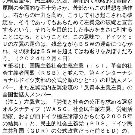
の構造全体、民主制の欠如、綱領的で戦略的な基礎と
原則の全面的な不十分さが、外部からこの構想を操作
し、右からの圧力を高め、こうして引き起こされる破
綻を、そうであってもあらためて左翼党の破綻と宣言
するという、それらを目的にした歩みをまさに利する
ことになる、ということだ。この意味で、ドイツとＥ
Ｕの左翼の運命は、残念ながらＢＳＷの運命につなが
れ、その敗北はＢＳＷを超えてはね返りを及ぼすだろ
う。（２０２４年２月４日）
▼筆者は、国際主義社会主義左翼（ｉｓｌ、革命的社
会主義者同盟〈ＲＳＢ〉と並んで、第４インターナシ
ョナルドイツ支部の公式分派のひとつ）の世話人メン
バー、また左翼党内左翼潮流の「反資本主義左翼」の
全国世話人メンバー。
（注１）左翼党は、「労働と社会の公正を求める選挙
オルタナティブ（ＷＡＳＧ、社会民主派左翼、労組活
動家、および西ドイツ極左諸部分からなる２００５年
の結集）」と、民主的社会主義党（ＰＤＳ、ドイツ民
主共和国〈ＧＤＲ〉の公式政党だった前ＳＥＤ）の、