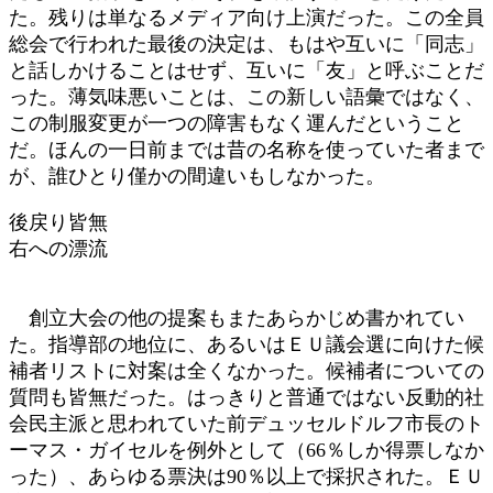
た。残りは単なるメディア向け上演だった。この全員
総会で行われた最後の決定は、もはや互いに「同志」
と話しかけることはせず、互いに「友」と呼ぶことだ
った。薄気味悪いことは、この新しい語彙ではなく、
この制服変更が一つの障害もなく運んだということ
だ。ほんの一日前までは昔の名称を使っていた者まで
が、誰ひとり僅かの間違いもしなかった。
後戻り皆無
右への漂流
創立大会の他の提案もまたあらかじめ書かれてい
た。指導部の地位に、あるいはＥＵ議会選に向けた候
補者リストに対案は全くなかった。候補者についての
質問も皆無だった。はっきりと普通ではない反動的社
会民主派と思われていた前デュッセルドルフ市長のト
ーマス・ガイセルを例外として（66％しか得票しなか
った）、あらゆる票決は90％以上で採択された。ＥＵ