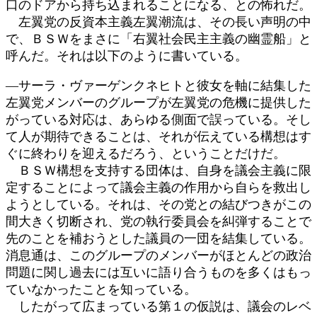
口のドアから持ち込まれることになる、との怖れだ。
左翼党の反資本主義左翼潮流は、その長い声明の中
で、ＢＳＷをまさに「右翼社会民主主義の幽霊船」と
呼んだ。それは以下のように書いている。
―サーラ・ヴァーゲンクネヒトと彼女を軸に結集した
左翼党メンバーのグループが左翼党の危機に提供した
がっている対応は、あらゆる側面で誤っている。そし
て人が期待できることは、それが伝えている構想はす
ぐに終わりを迎えるだろう、ということだけだ。
ＢＳＷ構想を支持する団体は、自身を議会主義に限
定することによって議会主義の作用から自らを救出し
ようとしている。それは、その党との結びつきがこの
間大きく切断され、党の執行委員会を糾弾することで
先のことを補おうとした議員の一団を結集している。
消息通は、このグループのメンバーがほとんどの政治
問題に関し過去には互いに語り合うものを多くはもっ
ていなかったことを知っている。
したがって広まっている第１の仮説は、議会のレベ