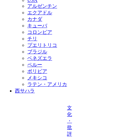
USA
アルゼンチン
エクアドル
カナダ
キューバ
コロンビア
チリ
プエリトリコ
ブラジル
ベネズエラ
ペルー
ボリビア
メキシコ
ラテン・アメリカ
西サハラ
文
化
・
批
評