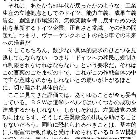
それは、あたかも50年代が戻ったかのような、工業
生産の立地拠点としてのドイツ、能力主義、成果主義
賃金、創造的市場経済、気候変動を押し戻すための技
術を革新するドイツ企業、正直さと常識、その他の問
題だ。つまり、ヴァーゲンクネヒトの飛ぶ車での未来
への帰還だ。
そしてもちろん、数少ない具体的要求のひとつを見
逃してはならない。つまり「ドイツへの移民は規制さ
れ制限されなければならない」という要求だ。それは
この言葉のごたまぜの中で、これがこの作戦全体の中
で主な意味なのかもしれないとの疑いが上がるほど
に、切り離され具体的だ。
ここに見てきた評価では、あらゆることが今も妥当
している。ＢＳＷは選挙レベルではいくつかの成功を
達成するかもしれない。しかしそれは、左翼政党の成
功にはならず、そうした左翼政党の出現を助けること
もないだろう。同時に恐れられるべきことは、基本的
に広報宣伝活動作戦と受け止められているＢＳＷ構想