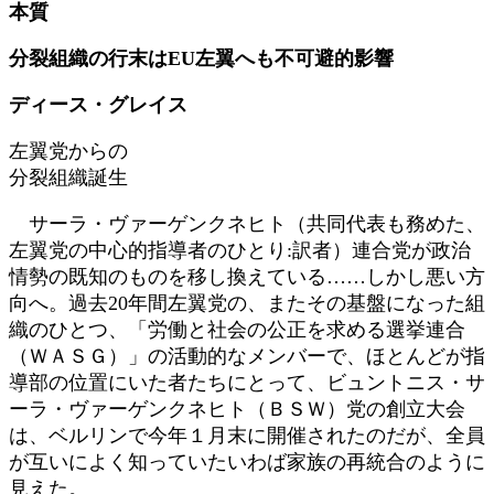
本質
日
時
分裂組織の行末はEU左翼へも不可避的影響
:
ディース・グレイス
左翼党からの
分裂組織誕生
サーラ・ヴァーゲンクネヒト（共同代表も務めた、
左翼党の中心的指導者のひとり:訳者）連合党が政治
情勢の既知のものを移し換えている……しかし悪い方
向へ。過去20年間左翼党の、またその基盤になった組
織のひとつ、「労働と社会の公正を求める選挙連合
（ＷＡＳＧ）」の活動的なメンバーで、ほとんどが指
導部の位置にいた者たちにとって、ビュントニス・サ
ーラ・ヴァーゲンクネヒト（ＢＳＷ）党の創立大会
は、ベルリンで今年１月末に開催されたのだが、全員
が互いによく知っていたいわば家族の再統合のように
見えた。