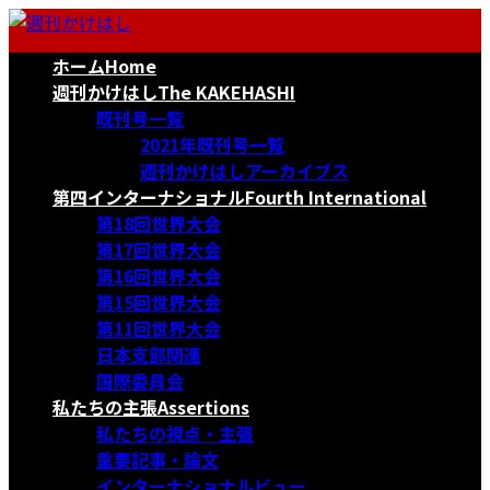
コ
ナ
ン
ビ
ホーム
Home
テ
ゲ
ン
ー
週刊かけはし
The KAKEHASHI
ツ
シ
既刊号一覧
へ
ョ
2021年既刊号一覧
ス
ン
週刊かけはしアーカイブス
キ
に
第四インターナショナル
Fourth International
ッ
移
第18回世界大会
プ
動
第17回世界大会
第16回世界大会
第15回世界大会
第11回世界大会
日本支部関連
国際委員会
私たちの主張
Assertions
私たちの視点・主張
重要記事・論文
インターナショナルビュー