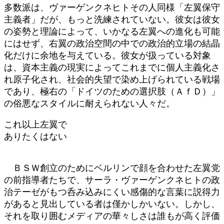
多数派は、ヴァーゲンクネヒトその人同様「左翼保守
主義者」だが、もっと洗練されていない。彼女は彼女
の姿勢と理論によって、いかなる左翼への進化も可能
にはせず、右翼の政治空間の中での政治的立場の結晶
化だけに余地を与えている。彼女が扱っている対象
は、資本主義の現実によってこれまでに個人主義化さ
れ原子化され、社会的失望で染め上げられている戦場
であり、極右の「ドイツのための選択肢（ＡｆＤ）」
の俗悪なスタイルに耐えられない人々だ。
これ以上左翼で
ありたくはない
ＢＳＷ創立のためにベルリンで顔を合わせた左翼党
の前指導者たちで、サーラ・ヴァーゲンクネヒトの政
治テーゼがもつ呑み込みにくい感傷的な言葉に説得力
があると見出している者は僅かしかいない。しかし、
それを取り囲むメディアの華々しさは誰もが高く評価