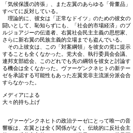
「気候保護の誇張」、また左翼のあらゆる「骨董品」
すべてに反対している。
理論的に、彼女は「正常なドイツ」のための彼女の
闘いとして、恥知らずにも、「社会的市場経済」のブ
ルジョアジーの伝道者、右翼社会民主主義の思想家、
さらに新右翼の民族主義的立場までも盗んでいる。
その上彼女は、この「対案綱領」を彼女の党に提示
することも全くなかった。党大会、執行委員会会議、
連邦支部総会、このどれでも先の綱領を彼女と討論す
る機会は全くなかった。ヴァーゲンクネヒトの新テー
ゼを承認する可能性もあった左翼党非主流派分派会合
すらなかった。
メディアによる
大々的持ち上げ
ヴァーゲンクネヒトの政治テーゼにとって唯一の音
響板は、左翼とは全く関係がなく、伝統的に反社会主