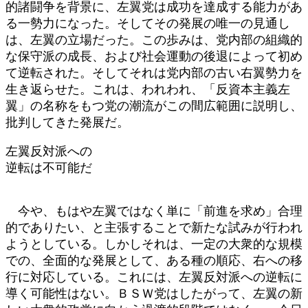
的諸闘争を背景に、左翼党は成功を達成する能力があ
る一勢力になった。そしてその発展の唯一の見通し
は、左翼の立場だった。この歩みは、党内部の組織的
な保守派の成長、および社会運動の後退によって初め
て逆転された。そしてそれは党内部の古い右翼勢力を
生き返らせた。これは、われわれ、「反資本主義左
翼」の名称をもつ党の潮流がこの間広範囲に説明し、
批判してきた発展だ。
左翼反対派への
逆転は不可能だ
今や、もはや左翼ではなく単に「前進を求め」合理
的でありたい、と主張することで新たな試みが行われ
ようとしている。しかしそれは、一定の大衆的な規模
での、全面的な発展として、ある種の順応、右への移
行に対応している。これには、左翼反対派への逆転に
導く可能性はない。ＢＳＷ党はしたがって、左翼の新