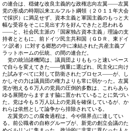
の連合は、穏健な改良主義的な政権志向左翼――左翼
党の形成の時期以来エルフルト綱領（２０１１年大会
で採択）に満足せず、資本主義と軍国主義のもっと大
幅な受容をそこに見出す方を好んできたと思われる
――と、社会民主派の「国家独占資本主義」理論の支
持者とともに、前ドイツ民主共和国（ＧＤＲ、東ドイ
ツ:訳者）に対する郷愁の中に凍結された共産主義プ
ラットホームの伝統、の間の連合だ。
党の統治諸機関は、議員団よりももっと速いペース
で自らを変えてきた――慎重に選ばれ、民主化に向け
た試みすべてに対して防衛されたプロセス――が、し
かしその力は議員団の権力よりも常に弱かった。左翼
党が抱える６万人の党員の圧倒的多数は、これらあら
ゆる展開からますます脇に置かれていることに気づい
た。党は今も５万人以上の党員を確保しているが、か
れらは依然として論争から排除されている。
左翼党のこの腐食過程は、今や限界点に達してい
る。前公職者の自称グループが、新党の創立会議のた
めベルリンに集まった。政治的に非常に異なった人々