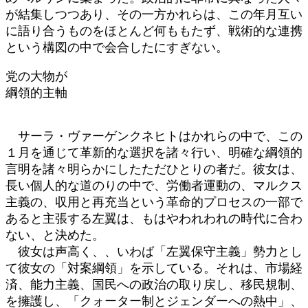
が結集しつつあり、その一方かれらは、この年月互い
に語り合うものをほとんど何ももたず、戦術的な連携
という構図の中で会合したにすぎない。
党の大物が
綱領的主軸
サーラ・ヴァーゲンクネヒトはかれらの中で、この
１月を通じて革新的な選択を諸々行い、明確な綱領的
言明を諸々明らかにしたただひとりの者だ。彼女は、
長い個人的な道のりの中で、労働者運動の、マルクス
主義の、収用と再充当という革命的プロセスの一部で
あると主張する左翼は、もはやわれわれの時代に合わ
ない、と決めた。
彼女は声高く、、いわば「左翼保守主義」勢力とし
て彼女の「対案綱領」を示している。それは、市場経
済、能力主義、国民への政治の取り戻し、移民規制、
を擁護し、「クォーター制とジェンダーへの熱中」、