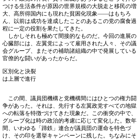
つける生活条件が原因の世界規模の大脱走と移民の増
大、高所得国内にも現れた貧困化現象――はもちろ
ん、以前は成功を達成したことのあるこの党の腐食過
程に一定の役割を果たしてきた。
しかしそれも極めて間接的なものだ。今回の進展の
心臓部には、左翼党によって雇用された人々、その議
会グループ、またその補助諸組織の中で発展している
官僚的な闘いがあったからだ。
区別化と決裂
は上層で進行
この間、議員団機構と党機構間にはひとつの権力闘
争があった。それは、先行する左翼政党すべての地獄
への転落を特徴づけてきた現象だ。この衝突の中で、
グループ化は時の政治的考慮に応じて変化した。数年
間、いわゆる「蹄鉄」連合が議員団の運命を特色づ
け、その印を選挙キャンペーンに残した。ちなみにそ