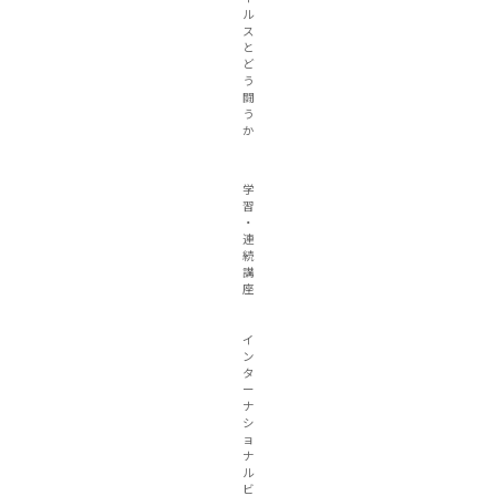
ル
ス
と
ど
う
闘
う
か
学
習
・
連
続
講
座
イ
ン
タ
ー
ナ
シ
ョ
ナ
ル
ビ