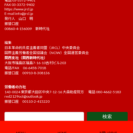
電話 03-3372-9401
FAX 03-3372-9402
https://www.jrcl.jp
E-mail
info@jrcl.jp
発行人 山口 明
振替口座
00860-4-156009 新時代社
編集
日本革命的共産主義者同盟（JRCL）中央委員会
国際主義労働者全国協議会（NCIW）全国運営委員会
関西支社（関西新時代社）
大阪市福島区福島7-16-10吉村ビル203
電話/FAX 06-6458-7018
振替口座 00910-8-308136
労働者の力社
143-0024 東京都大田区中央7-12-16 大森助産院方 電話 080-4662-5183
red2129oct@outlook.jp
振替口座 00110-2-415220
検索
Copyright ©2021 Kakehashi Editorial board. All Rights Reserved.
MENU
HOME
お問い合わせ