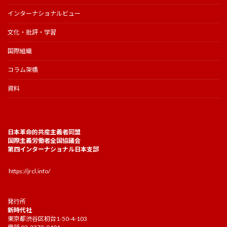
インターナショナルビュー
文化・批評・学習
国際組織
コラム架橋
資料
日本革命的共産主義者同盟
国際主義労働者全国協議会
第四インターナショナル日本支部
https://jrcl.info/
発行所
新時代社
東京都渋谷区初台1-50-4-103