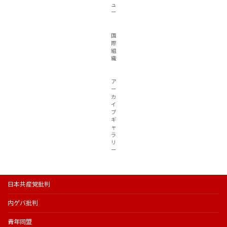
ュ
ー
国
際
組
織
ア
ー
カ
イ
ブ
ギ
ャ
ラ
リ
ー
日本共産党批判
内ゲバ批判
青年同盟