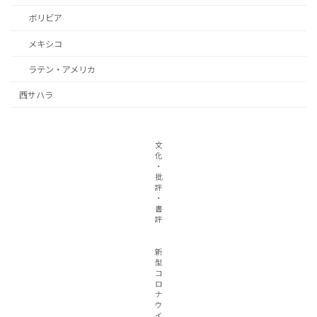
ボリビア
メキシコ
ラテン・アメリカ
西サハラ
文
化
・
批
評
・
書
評
新
型
コ
ロ
ナ
ウ
イ