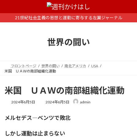
コ
ナ
ン
ビ
テ
ゲ
21世紀社会主義の思想と運動に寄与する左翼ジャーナル
ン
ー
ツ
シ
へ
ョ
世界の闘い
ス
ン
キ
に
ッ
移
プ
動
フロントページ
世界の闘い
南北アメリカ
USA
米国 ＵＡＷの南部組織化運動
米国 ＵＡＷの南部組織化運動
最
2024年6月5日
2024年6月5日
admin
終
更
メルセデス―ベンツで敗北
新
日
時
しかし運動は止まらない
: