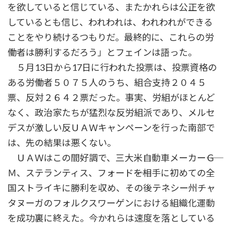
を欲していると信じている、またかれらは公正を欲
しているとも信じ、われわれは、われわれができる
ことをやり続けるつもりだ。最終的に、これらの労
働者は勝利するだろう」とフェインは語った。
５月13日から17日に行われた投票は、投票資格の
ある労働者５０７５人のうち、組合支持２０４５
票、反対２６４２票だった。事実、労組がほとんど
なく、政治家たちが猛烈な反労組派であり、メルセ
デスが激しい反ＵＡＷキャンペーンを行った南部で
は、先の結果は悪くない。
ＵＡＷはこの間好調で、三大米自動車メーカー――Ｇ
Ｍ、ステランティス、フォード――を相手に初めての全
国ストライキに勝利を収め、その後テネシー州チャ
タヌーガのフォルクスワーゲンにおける組織化運動
を成功裏に終えた。今かれらは速度を落としている