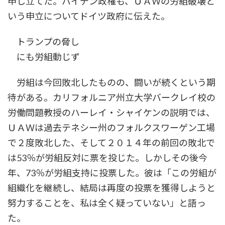
申し立てた。バイデン政権も、ＵＡＷの労組破壊と
いう申立についてドイツ政府に伝えた。
トランプの脅し
にも労組動じず
労組は今回敗北したものの、闘いが続くという期
待がある。カリフォルニア州立大学バークレイ校の
労働問題教授のハーレイ・シャイケンの説明では、
ＵＡＷは過去テネシー州のフォルクスワーゲン工場
で２度敗北した、そして２０１４年の前回の敗北で
は53％が労組反対に票を投じた。しかしその後今
年、73％が労組支持に投票した。彼は「この労組が
組織化を継続し、結局は再度の投票を獲得しようと
努力することを、私は全く疑っていない」と語っ
た。