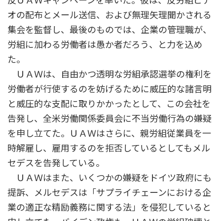
反ＵＡＷキャンペーンを率いた。彼は、反労組ビデ
オの配布とメール送信、および無理矢理聞かされる
集会を監督し、最後のものでは、企業の管理職が、
労組に加わる労働者は愚か者だろう、と力を込め
た。
ＵＡＷは、自由かつ透明な労組承認選挙の権利を
労働者が行使するのを妨げるために威圧的な諸言明
と威圧的な支配に取りかかったとして、この会社を
告発し、全米労働関係委員会に不当労働行為の嫌疑
を申し立てた。ＵＡＷはさらに、親労組従業員を一
時解雇し、雇用するのを拒否しているとしてもメル
セデスを告発している。
ＵＡＷはまた、いくつかの嫌疑をドイツ政府にも
提訴、メルセデスは「サプライチェーンにおける企
業の適正な精励義務に関する法」を侵犯していると