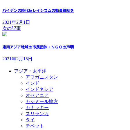
バイデンの時代反レイシズムの動員継続を
2021年2月1日
次の記事
東南アジア地域の市民団体・ＮＧＯの声明
2021年2月15日
アジア・太平洋
アフガニスタン
インド
インドネシア
オセアニア
カシミール地方
カナッキー
スリランカ
タイ
チベット