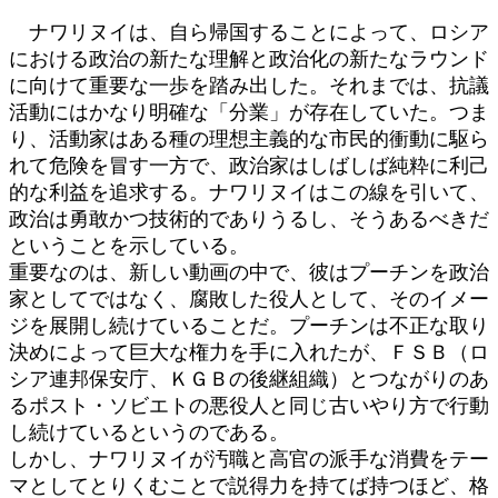
ナワリヌイは、自ら帰国することによって、ロシア
における政治の新たな理解と政治化の新たなラウンド
に向けて重要な一歩を踏み出した。それまでは、抗議
活動にはかなり明確な「分業」が存在していた。つま
り、活動家はある種の理想主義的な市民的衝動に駆ら
れて危険を冒す一方で、政治家はしばしば純粋に利己
的な利益を追求する。ナワリヌイはこの線を引いて、
政治は勇敢かつ技術的でありうるし、そうあるべきだ
ということを示している。
重要なのは、新しい動画の中で、彼はプーチンを政治
家としてではなく、腐敗した役人として、そのイメー
ジを展開し続けていることだ。プーチンは不正な取り
決めによって巨大な権力を手に入れたが、ＦＳＢ（ロ
シア連邦保安庁、ＫＧＢの後継組織）とつながりのあ
るポスト・ソビエトの悪役人と同じ古いやり方で行動
し続けているというのである。
しかし、ナワリヌイが汚職と高官の派手な消費をテー
マとしてとりくむことで説得力を持てば持つほど、格