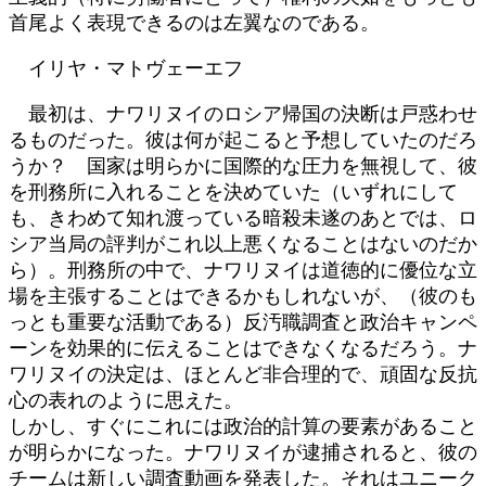
首尾よく表現できるのは左翼なのである。
イリヤ・マトヴェーエフ
最初は、ナワリヌイのロシア帰国の決断は戸惑わせ
るものだった。彼は何が起こると予想していたのだろ
うか？ 国家は明らかに国際的な圧力を無視して、彼
を刑務所に入れることを決めていた（いずれにして
も、きわめて知れ渡っている暗殺未遂のあとでは、ロ
シア当局の評判がこれ以上悪くなることはないのだか
ら）。刑務所の中で、ナワリヌイは道徳的に優位な立
場を主張することはできるかもしれないが、（彼のも
っとも重要な活動である）反汚職調査と政治キャンペ
ーンを効果的に伝えることはできなくなるだろう。ナ
ワリヌイの決定は、ほとんど非合理的で、頑固な反抗
心の表れのように思えた。
しかし、すぐにこれには政治的計算の要素があること
が明らかになった。ナワリヌイが逮捕されると、彼の
チームは新しい調査動画を発表した。それはユニーク