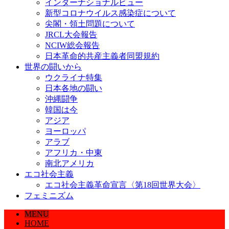
インターナショナルビュー
新型コロナウイルス感染症について
尖閣・領土問題について
JRCL大会報告
NCIW総会報告
日本革命的共産主義者同盟規約
世界の闘いから
ウクライナ特集
日本各地の闘い
沖縄闘争
韓国は今
アジア
ヨーロッパ
アラブ
アフリカ・中東
南北アメリカ
エコ社会主義
エコ社会主義革命宣言〈第18回世界大会〉
フェミニズム
MENU
HOME