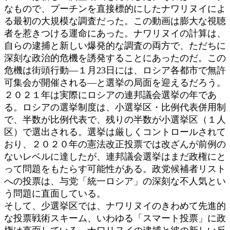
なもので、プーチンを直接標的にしたナワリヌイによ
る最初の大規模な調査だった。この動画は膨大な視聴
者を惹きつける運命にあった。ナワリヌイの計算は、
自らの逮捕と新しい爆発的な調査の両方で、ただちに
深刻な政治的危機を誘発することにあったのだ。この
危機は街頭行動―１月23日には、ロシア各都市で無許
可集会が開催される―と選挙の局面を迎えるだろう。
２０２１年は実際にロシアの連邦議会選挙の年であ
る。ロシアの選挙制度は、小選挙区・比例代表併用制
で、半数が比例代表で、残りの半数が小選挙区（１人
区）で選出される。選挙は厳しくコントロールされて
おり、２０２０年の憲法改正投票では改ざんが前例の
ないレベルに達したが、連邦議会選挙はまだ政権にと
って問題をもたらす可能性がある。政党候補者リスト
への投票は、与党「統一ロシア」の深刻な不人気とい
う問題に直面している。
そして、少選挙区では、ナワリヌイのきわめて先進的
な投票戦術スキーム、いわゆる「スマート投票」に政