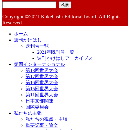
検索
Copyright ©2021 Kakehashi Editorial board. All Rights
Reserved.
ホーム
週刊かけはし
既刊号一覧
2021年既刊号一覧
週刊かけはしアーカイブス
第四インターナショナル
第18回世界大会
第17回世界大会
第16回世界大会
第15回世界大会
第11回世界大会
日本支部関連
国際委員会
私たちの主張
私たちの視点・主張
重要記事・論文