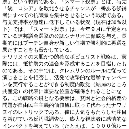
票」という戦術である。「スマート投票」とは、与党
「統一ロシア」を敗北させるチャンスが一番ある候補
者にすべての抗議票を集中させるという戦術である。
与党支持率が急速に低下している状況（現在は30％以
下）では、「スマート投票」は、今年９月に予定され
ている連邦議会選挙の公認シナリオに脅威を与え、長
期的にはプーチン自身が新しい任期で勝利的に再選を
果たすことをも脅かしている。
ナワリヌイの大胆かつ的確なポピュリスト戦略は、実
際には、抵抗勢力の連合を形成することを目指したも
のである。その中では、クレムリンのルールに従って
演じることを拒否し、活発で攻撃的な選挙キャンペー
ンを実行することができる制度内政党（結局のところ
共産党）の代表に重要な位置が確保されることにな
る。この戦略の鍵となる要素は、貧困と社会的格差の
問題が自由民主主義的価値観に取って代わったナワリ
ヌイのレトリックである。彼に人気をもたらした注目
を浴びている反汚職調査は、膨大な視聴者に感情的な
インパクトを与えている（たとえば、１０００億ルー