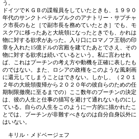
う。
ドイツでＫＧＢの諜報員をしていたときも、１９９０
年代のサンクトペテルブルクのアナトリー・サプチャ
ク市長のもと［で副市長を務めていたとき］でも、モ
スクワに移ったあと大統領になったときでも、かれは
物に対する欲求があった。入り口にロマノフ王朝の印
章を入れた15億ドルの宮殿を建てたあとでさえ、その
物に対する欲求は続いているという。私に言わせれ
ば、これはプーチンの考え方や動機を正確に表したも
のではない。また、ロシアの政権をこのような風刺画
に還元してしまうことはできない。しかし、（２０１
２年の大統領復帰から２０２０年の彼自らのための任
期制限撤廃に至るまでの）ここ数年のプーチンの決定
は、彼の人生と仕事の描写を避けて通れないものにし
ている。自らの人生をこのように一方的に描かれたこ
とでは、プーチンが非難すべきなのは自分自身以外に
はいない。
キリル・メドベージェフ