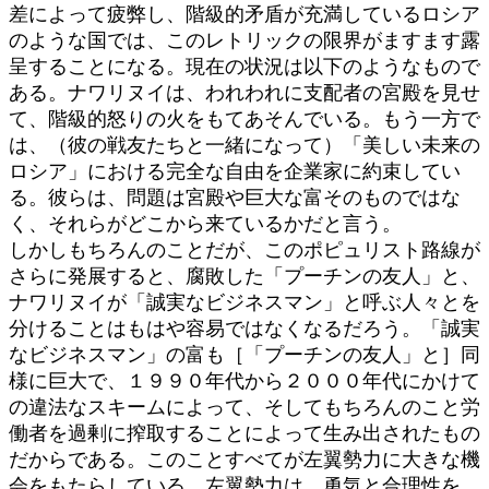
差によって疲弊し、階級的矛盾が充満しているロシア
のような国では、このレトリックの限界がますます露
呈することになる。現在の状況は以下のようなもので
ある。ナワリヌイは、われわれに支配者の宮殿を見せ
て、階級的怒りの火をもてあそんでいる。もう一方で
は、（彼の戦友たちと一緒になって）「美しい未来の
ロシア」における完全な自由を企業家に約束してい
る。彼らは、問題は宮殿や巨大な富そのものではな
く、それらがどこから来ているかだと言う。
しかしもちろんのことだが、このポピュリスト路線が
さらに発展すると、腐敗した「プーチンの友人」と、
ナワリヌイが「誠実なビジネスマン」と呼ぶ人々とを
分けることはもはや容易ではなくなるだろう。「誠実
なビジネスマン」の富も［「プーチンの友人」と］同
様に巨大で、１９９０年代から２０００年代にかけて
の違法なスキームによって、そしてもちろんのこと労
働者を過剰に搾取することによって生み出されたもの
だからである。このことすべてが左翼勢力に大きな機
会をもたらしている。左翼勢力は、勇気と合理性を