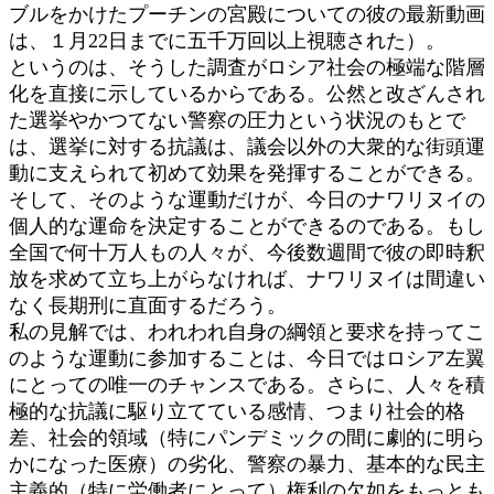
ブルをかけたプーチンの宮殿についての彼の最新動画
は、１月22日までに五千万回以上視聴された）。
というのは、そうした調査がロシア社会の極端な階層
化を直接に示しているからである。公然と改ざんされ
た選挙やかつてない警察の圧力という状況のもとで
は、選挙に対する抗議は、議会以外の大衆的な街頭運
動に支えられて初めて効果を発揮することができる。
そして、そのような運動だけが、今日のナワリヌイの
個人的な運命を決定することができるのである。もし
全国で何十万人もの人々が、今後数週間で彼の即時釈
放を求めて立ち上がらなければ、ナワリヌイは間違い
なく長期刑に直面するだろう。
私の見解では、われわれ自身の綱領と要求を持ってこ
のような運動に参加することは、今日ではロシア左翼
にとっての唯一のチャンスである。さらに、人々を積
極的な抗議に駆り立てている感情、つまり社会的格
差、社会的領域（特にパンデミックの間に劇的に明ら
かになった医療）の劣化、警察の暴力、基本的な民主
主義的（特に労働者にとって）権利の欠如をもっとも