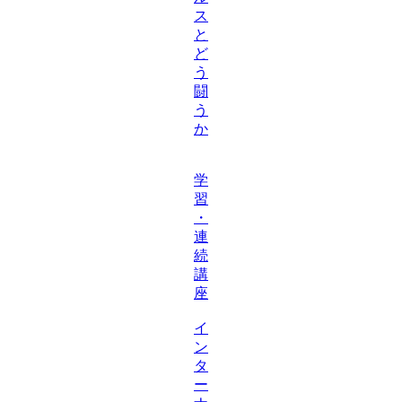
ス
と
ど
う
闘
う
か
学
習
・
連
続
講
座
イ
ン
タ
ー