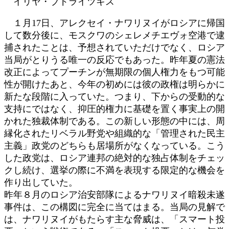
イリヤ・ブドライツキス
１月17日、アレクセイ・ナワリヌイがロシアに帰国
して数分後に、モスクワのシェレメチエヴォ空港で逮
捕されたことは、予想されていただけでなく、ロシア
当局がとりうる唯一の反応でもあった。昨年夏の憲法
改正によってプーチンが無期限の個人権力をもつ可能
性が開けたあと、今年の初めには彼の政権は明らかに
新たな段階に入っていた。つまり、下からの受動的な
支持にではなく、抑圧的権力に基礎を置く事実上の開
かれた独裁体制である。この新しい形態の中には、周
縁化されたリベラル野党や組織的な「管理された民主
主義」政党のどちらも居場所がなくなっている。こう
した政党は、ロシア連邦の絶対的な独占体制をチェッ
クし続け、選挙の際に不満を表現する限定的な機会を
作り出していた。
昨年８月のロシア治安部隊によるナワリヌイ暗殺未遂
事件は、この構図に完全に当てはまる。当局の見解で
は、ナワリヌイがもたらす主な脅威は、「スマート投