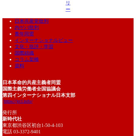
リ
ー
日本共産党批判
内ゲバ批判
青年同盟
インターナショナルビュー
文化・批評・学習
国際組織
コラム架橋
資料
日本革命的共産主義者同盟
国際主義労働者全国協議会
第四インターナショナル日本支部
https://jrcl.info/
発行所
新時代社
東京都渋谷区初台1-50-4-103
電話 03-3372-9401