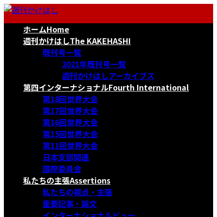
コ
ナ
ン
ビ
ホーム
Home
テ
ゲ
ン
ー
週刊かけはし
The KAKEHASHI
ツ
シ
既刊号一覧
へ
ョ
2021年既刊号一覧
ス
ン
週刊かけはしアーカイブス
キ
に
第四インターナショナル
Fourth International
ッ
移
第18回世界大会
プ
動
第17回世界大会
第16回世界大会
第15回世界大会
第11回世界大会
日本支部関連
国際委員会
私たちの主張
Assertions
私たちの視点・主張
重要記事・論文
インターナショナルビュー