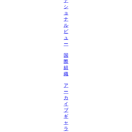
ナ
シ
ョ
ナ
ル
ビ
ュ
ー
国
際
組
織
ア
ー
カ
イ
ブ
ギ
ャ
ラ