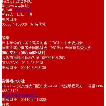
FAX 03-3372-9402
https://www.jrcl.jp
E-mail
info@jrcl.jp
発行人 山口 明
振替口座
00860-4-156009 新時代社
編集
日本革命的共産主義者同盟（JRCL）中央委員会
国際主義労働者全国協議会（NCIW）全国運営委員会
関西支社（関西新時代社）
大阪市福島区福島7-16-10吉村ビル203
電話/FAX 06-6458-7018
振替口座 00910-8-308136
労働者の力社
143-0024 東京都大田区中央7-12-16 大森助産院方 電話 080-
4662-5183
red2129oct@outlook.jp
振替口座 00110-2-415220
検索