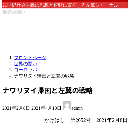
21世紀社会主義の思想と運動に寄与する左翼ジャーナル
世界の闘い
フロントページ
世界の闘い
ヨーロッパ
ナワリヌイ帰国と左翼の戦略
ナワリヌイ帰国と左翼の戦略
最
2021年2月8日
2021年4月13日
admin
終
更
かけはし 第2652号 2021年2月8日
新
日