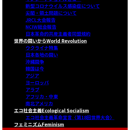
新型コロナウイルス感染症について
尖閣・領土問題について
JRCL大会報告
NCIW総会報告
日本革命的共産主義者同盟規約
世界の闘いから
World Revolution
ウクライナ特集
日本各地の闘い
沖縄闘争
韓国は今
アジア
ヨーロッパ
アラブ
アフリカ・中東
南北アメリカ
エコ社会主義
Ecological Socialism
エコ社会主義革命宣言〈第18回世界大会〉
フェミニズム
Feminism