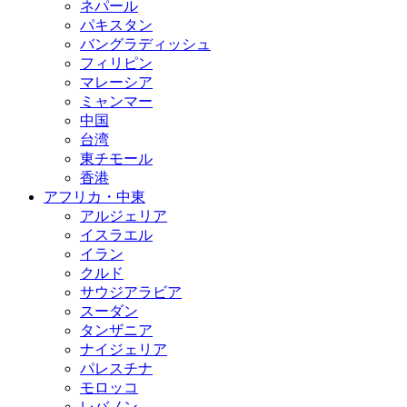
ネパール
パキスタン
バングラディッシュ
フィリピン
マレーシア
ミャンマー
中国
台湾
東チモール
香港
アフリカ・中東
アルジェリア
イスラエル
イラン
クルド
サウジアラビア
スーダン
タンザニア
ナイジェリア
パレスチナ
モロッコ
レバノン