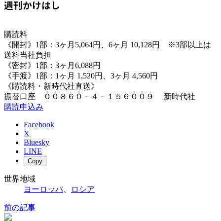
週刊かけはし
購読料
《開封》1部：3ヶ月5,064円、6ヶ月 10,128円 ※3部以上は
送料当社負担
《密封》1部：3ヶ月6,088円
《手渡》1部：1ヶ月 1,520円、3ヶ月 4,560円
《購読料・新時代社直送》
振替口座 ００８６０－４－１５６００９ 新時代社
購読申込み
Facebook
X
Bluesky
LINE
Copy
世界地域
ヨーロッパ
、
ロシア
前の記事