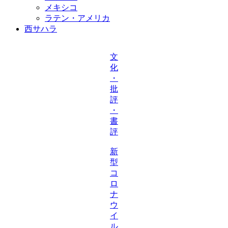
メキシコ
ラテン・アメリカ
西サハラ
文
化
・
批
評
・
書
評
新
型
コ
ロ
ナ
ウ
イ
ル