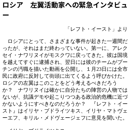
ロシア 左翼活動家への緊急インタビュ
時
:
ー
「レフト・イースト」より
ロシアにとって、さまざまな事件が起きた一週間だ
ったが、それはまだ終わっていない。第一に、アレク
セイ・ナワリヌイがモスクワに戻ってきた。彼は国境
を越えてすぐに逮捕され、翌日には彼のチームがプー
チンの汚職を描いた動画を公開し、１月23日には全市
民に政府に反対して街頭に出てくるよう呼びかけた。
ロシアの左翼はこのことをどう考えるべきだろう
か？ ナワリヌイは確かに自分たちの陣営の人物では
ないが、抗議デモや起こりつつある政治的危機に近づ
かないようにすべきなのだろうか？ 『レフト・イー
スト』はイリヤ・ブドライツキス、イリヤ・マトヴェ
ーエフ、キリル・メドヴェージェフに意見を聞いた。