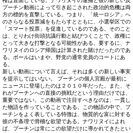
権は直面している。ナワリヌイの逮捕と彼の新しい反
プーチン動画によって引き起こされた政治的危機は両
方の標的を直撃している。つまり、「統一ロシア」へ
のさらなる投票減をもたらすとともに、小選挙区での
「スマート投票」を促進しているのである。そのこと
は、とりわけ街頭抗議行動と結びつくことで、政権に
とって大きな打撃となる可能性がある。要するに、ナ
ワリヌイのロシア帰国は計算された賭けだったのであ
る。ボールはいまや、野党の通常党員のコートにあ
る。
新しい動画について言えば、それは多くの新しい事実
を提示してはいない。 プーチンの個人宮殿が最初に
ニュースに登場したのは２０１０年だった。また、そ
れがプーチンへの直接の挑戦だという理由だけでは、
重要ではない。この動画で注目すべきなのは、一貫し
た物語を作っていることである。この物語の中で、プ
ーチンをよく表している特徴は、物質的な富に対する
彼の不条理で滑稽な欲望である。ナワリヌイによれ
ば、プーチンは常にこの欲望だけに導かれてきたとい