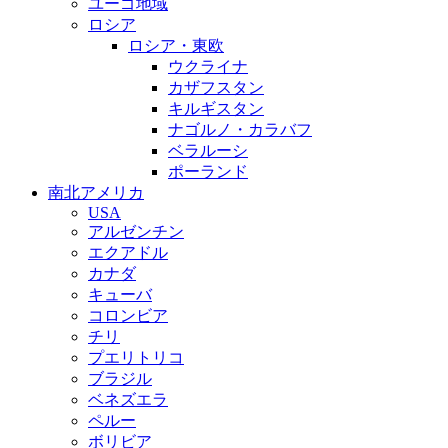
ユーゴ地域
ロシア
ロシア・東欧
ウクライナ
カザフスタン
キルギスタン
ナゴルノ・カラバフ
ベラルーシ
ポーランド
南北アメリカ
USA
アルゼンチン
エクアドル
カナダ
キューバ
コロンビア
チリ
プエリトリコ
ブラジル
ベネズエラ
ペルー
ボリビア