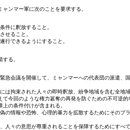
ミャンマー軍に次のことを要求する。
無条件に釈放すること。
旧させること。
を遂行できるようにすること。
請する。
に緊急会議を開催して、ミャンマーへの代表団の派遣、
。
れには拘束された人々の即時釈放、紛争地域を含む全地
えて今回のような権力簒奪の再発を防ぐための不可逆的
障上の条件付けが含まれる。
虚偽の情報や恐怖、心理的暴力を拡散するためにそのプ
れ、人々の意思が尊重されることを保障するためにすべ