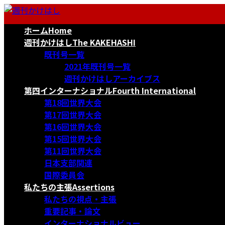
コ
ナ
ン
ビ
ホーム
Home
テ
ゲ
ン
ー
週刊かけはし
The KAKEHASHI
ツ
シ
既刊号一覧
へ
ョ
2021年既刊号一覧
ス
ン
週刊かけはしアーカイブス
キ
に
第四インターナショナル
Fourth International
ッ
移
第18回世界大会
プ
動
第17回世界大会
第16回世界大会
第15回世界大会
第11回世界大会
日本支部関連
国際委員会
私たちの主張
Assertions
私たちの視点・主張
重要記事・論文
インターナショナルビュー