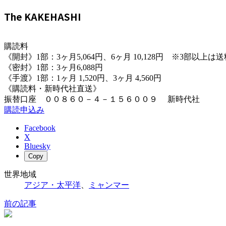
The KAKEHASHI
購読料
《開封》1部：3ヶ月5,064円、6ヶ月 10,128円 ※3部以上
《密封》1部：3ヶ月6,088円
《手渡》1部：1ヶ月 1,520円、3ヶ月 4,560円
《購読料・新時代社直送》
振替口座 ００８６０－４－１５６００９ 新時代社
購読申込み
Facebook
X
Bluesky
Copy
世界地域
アジア・太平洋
、
ミャンマー
前の記事