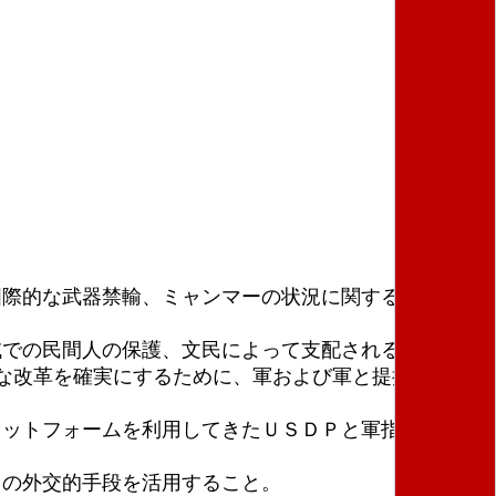
国際的な武器禁輸、ミャンマーの状況に関する国際刑事
域での民間人の保護、文民によって支配される議会への
な改革を確実にするために、軍および軍と提携する企
ラットフォームを利用してきたＵＳＤＰと軍指導者のア
ての外交的手段を活用すること。