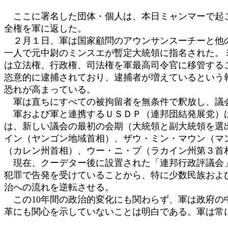
時
ここに署名した団体・個人は、本日ミャンマーで起こ
:
全権を軍に返した。
２月１日、軍は国家顧問のアウンサンスーチーと他の
一人で元中尉のミンスエが暫定大統領に指名された。
は立法権、行政権、司法権を軍最高司令官に移管する
恣意的に逮捕されており、逮捕者が増えているという
恐れが高まっている。
軍は直ちにすべての被拘留者を無条件で釈放し、議会
軍および軍と連携するＵＳＤＰ（連邦団結発展党）は
は、新しい議会の最初の会期（大統領と副大統領を選
イン（ヤンゴン地域首相）、ザウ・ミン・マウン（マ
（カレン州首相）、ウー・ニ・プ（ラカイン州第３首
現在、クーデター後に設置された「連邦行政評議会」
犯罪で告発を受けていることから、特に少数民族およ
治への流れを逆転させる。
この10年間の政治的変化にも関わらず、軍は政府の
革にも関心を示していないことは明白である。軍は常