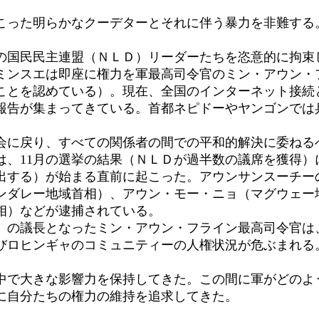
った明らかなクーデターとそれに伴う暴力を非難する
国民民主連盟（ＮＬＤ）リーダーたちを恣意的に拘束
ミンスエは即座に権力を軍最高司令官のミン・アウン・
ことを認めている）。現在、全国のインターネット接続
報告が集まってきている。首都ネピドーやヤンゴンでは
に戻り、すべての関係者の間での平和的解決に委ねる
、11月の選挙の結果（ＮＬＤが過半数の議席を獲得）
出する）が始まる直前に起こった。アウンサンスーチー
ンダレー地域首相）、アウン・モー・ニョ（マグウェー
相）などが逮捕されている。
の議長となったミン・アウン・フライン最高司令官は
びロヒンギャのコミュニティーの人権状況が危ぶまれる
中で大きな影響力を保持してきた。この間に軍がどのよ
に自分たちの権力の維持を追求してきた。