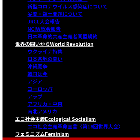
新型コロナウイルス感染症について
尖閣・領土問題について
JRCL大会報告
NCIW総会報告
日本革命的共産主義者同盟規約
世界の闘いから
World Revolution
ウクライナ特集
日本各地の闘い
沖縄闘争
韓国は今
アジア
ヨーロッパ
アラブ
アフリカ・中東
南北アメリカ
エコ社会主義
Ecological Socialism
エコ社会主義革命宣言〈第18回世界大会〉
フェミニズム
Feminism