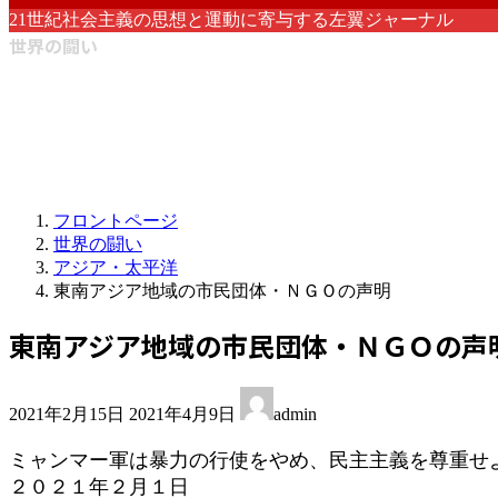
21世紀社会主義の思想と運動に寄与する左翼ジャーナル
世界の闘い
フロントページ
世界の闘い
アジア・太平洋
東南アジア地域の市民団体・ＮＧＯの声明
東南アジア地域の市民団体・ＮＧＯの声
最
2021年2月15日
2021年4月9日
admin
終
更
ミャンマー軍は暴力の行使をやめ、民主主義を尊重せ
新
２０２１年２月１日
日