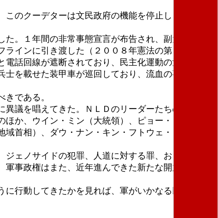
。このクーデターは文民政府の機能を停止し、事実上
した。１年間の非常事態宣言が布告され、副大統領の
フラインに引き渡した（２００８年憲法の第４１８条
と電話回線が遮断されており、民主化運動の活動家が
兵士を載せた装甲車が巡回しており、流血の事態への
べきである。
に異議を唱えてきた。ＮＬＤのリーダーたちの逮捕
のほか、ウイン・ミン（大統領）、ピョー・ミン・テ
地域首相）、ダウ・ナン・キン・フトウェ・ミント
、ジェノサイドの犯罪、人道に対する罪、および戦争
。軍事政権はまた、近年進んできた新たな開放的な政
うに行動してきたかを見れば、軍がいかなる民主的改