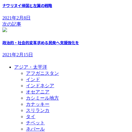
ナワリヌイ帰国と左翼の戦略
2021年2月8日
次の記事
政治的・社会的変革求める民衆へ支援強化を
2021年2月15日
アジア・太平洋
アフガニスタン
インド
インドネシア
オセアニア
カシミール地方
カナッキー
スリランカ
タイ
チベット
ネパール