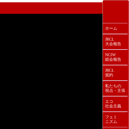
ホーム
JRCL
大会報告
NCIW
総会報告
JRCL
規約
私たちの
視点・主張
エコ
社会主義
フェミ
ニズム