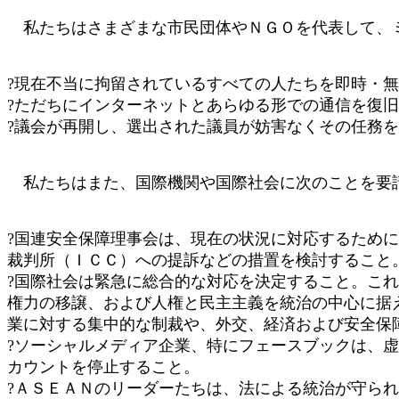
私たちはさまざまな市民団体やＮＧＯを代表して、
?現在不当に拘留されているすべての人たちを即時・
?ただちにインターネットとあらゆる形での通信を復
?議会が再開し、選出された議員が妨害なくその任務
私たちはまた、国際機関や国際社会に次のことを要
?国連安全保障理事会は、現在の状況に対応するため
裁判所（ＩＣＣ）への提訴などの措置を検討すること
?国際社会は緊急に総合的な対応を決定すること。こ
権力の移譲、および人権と民主主義を統治の中心に据
業に対する集中的な制裁や、外交、経済および安全保
?ソーシャルメディア企業、特にフェースブックは、
カウントを停止すること。
?ＡＳＥＡＮのリーダーたちは、法による統治が守ら