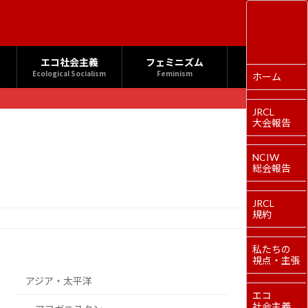
エコ社会主義
フェミニズム
Ecological Socialism
Feminism
ホーム
JRCL
大会報告
NCIW
総会報告
JRCL
規約
私たちの
視点・主張
アジア・太平洋
エコ
社会主義