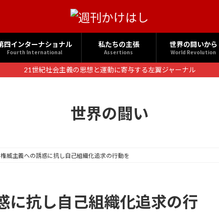
第四インターナショナル
私たちの主張
世界の闘いから
Fourth International
Assertions
World Revolution
21世紀社会主義の思想と運動に寄与する左翼ジャーナル
世界の闘い
の権威主義への誘惑に抗し自己組織化追求の行動を
惑に抗し自己組織化追求の行