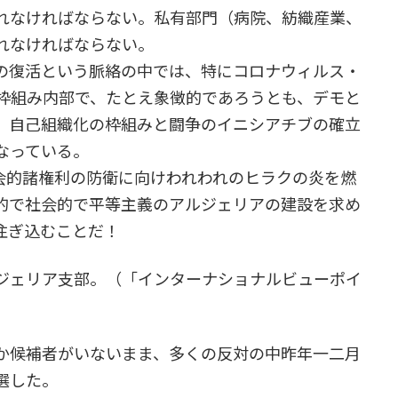
れなければならない。私有部門（病院、紡織産業、
れなければならない。
の復活という脈絡の中では、特にコロナウィルス・
枠組み内部で、たとえ象徴的であろうとも、デモと
、自己組織化の枠組みと闘争のイニシアチブの確立
なっている。
会的諸権利の防衛に向けわれわれのヒラクの炎を燃
的で社会的で平等主義のアルジェリアの建設を求め
注ぎ込むことだ！
ジェリア支部。（「インターナショナルビューポイ
か候補者がいないまま、多くの反対の中昨年一二月
当選した。