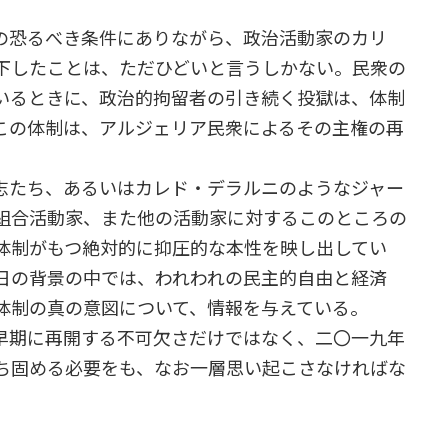
の恐るべき条件にありながら、政治活動家のカリ
下したことは、ただひどいと言うしかない。民衆の
いるときに、政治的拘留者の引き続く投獄は、体制
この体制は、アルジェリア民衆によるその主権の再
志たち、あるいはカレド・デラルニのようなジャー
組合活動家、また他の活動家に対するこのところの
体制がもつ絶対的に抑圧的な本性を映し出してい
日の背景の中では、われわれの民主的自由と経済
体制の真の意図について、情報を与えている。
早期に再開する不可欠さだけではなく、二〇一九年
ち固める必要をも、なお一層思い起こさなければな