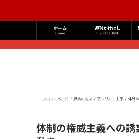
コ
ナ
ン
ビ
テ
ゲ
ン
ー
ホーム
週刊かけはし
ツ
シ
Home
The KAKEHASHI
へ
ョ
ス
ン
キ
に
ッ
移
プ
動
フロントページ
世界の闘い
アフリカ・中東
体制
体制の権威主義への誘