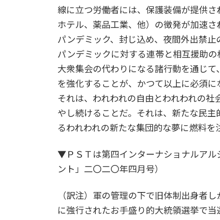
線に立つ労働者には、保護装備が提供さ
ホテル、薬品工業、他）の徴発が加速さ
パンデミック、封じ込め、夜間外出禁止
パンデミックに対する連帯と相互援助の
大衆集会の代わりになる諸行動を通じて
を強化することが、かつて以上に必須に
それは、われわれの自由とわれわれの社
やし続けることだ。それは、新たな民主
るわれわれの新たな集団的な夢に燃料を
▼ＰＳＴは第四インターナショナルアル
ント」二〇二〇年四月号）
（訳注）軍の管理の下で旧体制出身者し
に強行されたお手盛り的大統領選挙で