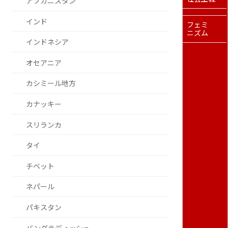
アフガニスタン
インド
フェミ
ニズム
インドネシア
オセアニア
カシミール地方
カナッキー
スリランカ
タイ
チベット
ネパール
パキスタン