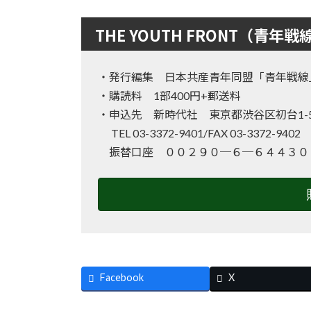
THE YOUTH FRONT（青年戦
・発行編集 日本共産青年同盟「青年戦線
・購読料 1部400円+郵送料
・申込先 新時代社 東京都渋谷区初台1-50
TEL 03-3372-9401/FAX 03-3372-940
振替口座 ００２９０─６─６４４３０
Facebook
X