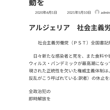
動を
最
2020年6月1日
2021年5月10日
admin
終
更
アルジェリア 社会主義
新
日
時
:
社会主義労働党（ＰＳＴ）全国書記
日々新たな感染者と死を、また食料や
ウィルス・パンデミックが最高潮になっ
現された正統性を欠いた権威主義体制は
反乱がこう呼ばれている:訳者）の休止
全政治犯の
即時解放を