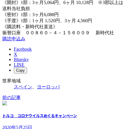
《開封》1部：3ヶ月5,064円、6ヶ月 10,128円 ※3部以上は
送料当社負担
《密封》1部：3ヶ月6,088円
《手渡》1部：1ヶ月 1,520円、3ヶ月 4,560円
《購読料・新時代社直送》
振替口座 ００８６０－４－１５６００９ 新時代社
購読申込み
Facebook
X
Bluesky
LINE
Copy
世界地域
スペイン
、
ヨーロッパ
前の記事
トルコ コロナウイルスめぐるキャンペーン
2020年5月25日