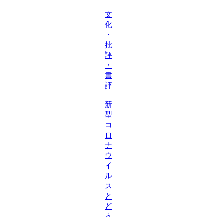
文
化
・
批
評
・
書
評
新
型
コ
ロ
ナ
ウ
イ
ル
ス
と
ど
う