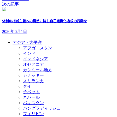
次の記事
体制の権威主義への誘惑に抗し自己組織化追求の行動を
2020年6月1日
アジア・太平洋
アフガニスタン
インド
インドネシア
オセアニア
カシミール地方
カナッキー
スリランカ
タイ
チベット
ネパール
パキスタン
バングラディッシュ
フィリピン