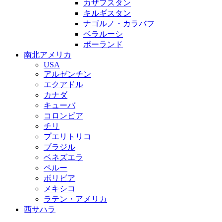
カザフスタン
キルギスタン
ナゴルノ・カラバフ
ベラルーシ
ポーランド
南北アメリカ
USA
アルゼンチン
エクアドル
カナダ
キューバ
コロンビア
チリ
プエリトリコ
ブラジル
ベネズエラ
ペルー
ボリビア
メキシコ
ラテン・アメリカ
西サハラ