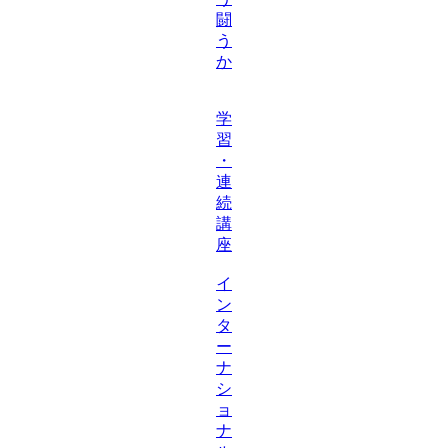
闘
う
か
学
習
・
連
続
講
座
イ
ン
タ
ー
ナ
シ
ョ
ナ