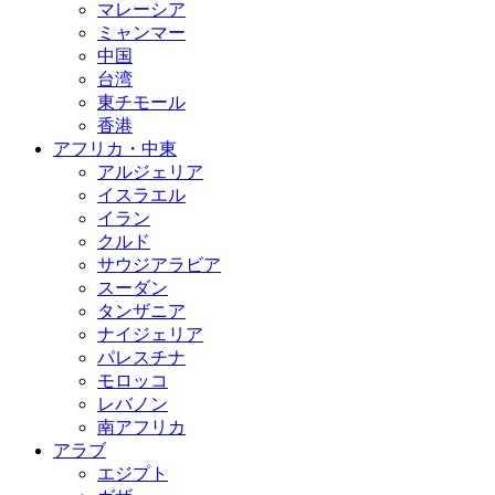
マレーシア
ミャンマー
中国
台湾
東チモール
香港
アフリカ・中東
アルジェリア
イスラエル
イラン
クルド
サウジアラビア
スーダン
タンザニア
ナイジェリア
パレスチナ
モロッコ
レバノン
南アフリカ
アラブ
エジプト