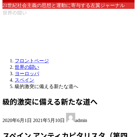
21世紀社会主義の思想と運動に寄与する左翼ジャーナル
世界の闘い
フロントページ
世界の闘い
ヨーロッパ
スペイン
級的激突に備える新たな道へ
級的激突に備える新たな道へ
最
2020年6月1日
2021年5月10日
admin
終
更
スペイン アンティカピタリスタ（第四
新