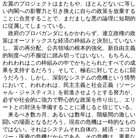
左翼のプロジェクトはまたもや、ほとんどないに等し
い内閣への影響力と引き換えに自らの政策を放棄する
ことに合意することで、まだましな悪の論理に短期的
に従属してしまっている。
政府のプロパガンダにもかかわらず、連立政権の政
策はオーソドックスな経済の枠組みと決別していない
し、富の再分配、公共領域の根本的強化、新自由主義
的制度への不服従に踏み切ってはいない。もちろん、
われわれはこの枠組みの中でかちとられたすべての成
果を支持するだろう。そして、極右に対してともに闘
うだろう。しかし、深刻なシステムの危機という情勢
において、われわれは、民主主義と社会正義（ソーシ
ャル・ジャスティス）を前進させようとする努力が、
必ずや社会的に強力で野心的な政策を作り出し、エリ
ートとの対決を準備することに通じると信じている。
来るべき数カ月、あるいは数年は、階級間の激しい
闘いの場面となるだろう。現在の危機は一時的なもの
ではない。それはシステムそれ自体の、経済・エコロ
ジー・医療の危機だからである。その危機は、重要な