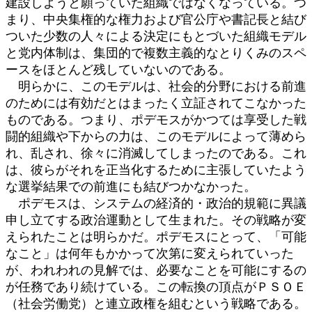
建設しようと願っていた組織ではなくなっている。つ
まり、中央集権的な権力および官公庁や書記長と結び
ついた少数の人々による決定にもとづいた組織モデル
と党内体制は、集団的で複数主義的なとりくみのスペ
ースをほとんど残していないのである。
明らかに、このモデルは、社会的分野における前進
のためには有効だとはまったく立証されてこなかった
ものである。つまり、ポデモスがかつては享受した戦
闘的組織や下からの力は、このモデルによって薄めら
れ、乱され、徐々に消滅してしまったのである。これ
は、彼らがそれを正当化するために主張していたよう
な選挙結果での前進にも結びつかなかった。
ポデモスは、システムの経済的・政治的規範に異議
申し立てする政治運動として生まれた。その戦略が変
えられたことは明らかだ。ポデモスにとって、「可能
なこと」は何年もかかって次第に変えられていった
が、われわれの見解では、必要なことを可能にするの
が任務であり続けている。この転換の頂点がＰＳＯＥ
（社会労働党）と連立政権を組むという戦略である。