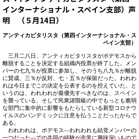
日
インターナショナル・スペイン支部）声
時
:
明 （５月14日）
アンティカピタリスタ（第四インターナショナル・ス
ペイン支部）
三月二八日、アンティカピタリスタがポデモスから
離脱することを決定する組織内投票が終了した。メン
バーの七九％が投票に参加し、そのうち八九％が離脱
に賛成、三％が反対、七・五％が保留だった。われわ
れは今日までこの決定を公表するのを控えていた。と
いうのは、われわれが最優先すべきなのは、スペイン
を襲っている、そして民衆諸階級の中でもっとも脆弱
な部門に集中的に影響をもたらしている新型コロナウ
イルスのパンデミックに注意を払うことだったからで
ある。
われわれは、ポデモス―われわれも結党メンバーの
一つだった―での共同の経験が非常に興味深いもので