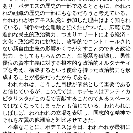
あり、ポデモスの歴史の一部であるとともに、われわ
れの組織の歴史の一部にもなるだろうと考えている。
われわれがポデモス結党に参加した理由はよく知られ
ている。闘争や社会運動と強く結びついた、広範で急
進的な民主的政治勢力、つまりエリートによる経済・
文化・政治権力に挑戦し、攻撃的でコントロールされ
ない新自由主義の影響をくつがえすことのできる政治
勢力、そしてもちろんのこと、生態系を破壊し、男性
優位の資本主義に対する根本的な政治的オルタナティ
ブを考え、構築するという使命を持った政治勢力を形
成することが必要だったからである。
われわれは、こうした目標が依然として重要である
と信じているが、この点では、ポデモスはアンティカ
ピタリスタがこの点で貢献することのできるスペース
ではなくなってしまったとも信じている。われわれは
しばしば、われわれの立場を表明し、同志的な精神で
それを左翼の他潮流と対比させてきた。
不幸なことに、ポデモスは今日、われわれが最初に