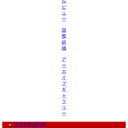
ル
ビ
ュ
ー
国
際
組
織
ア
ー
カ
イ
ブ
ギ
ャ
ラ
リ
ー
日本共産党批判