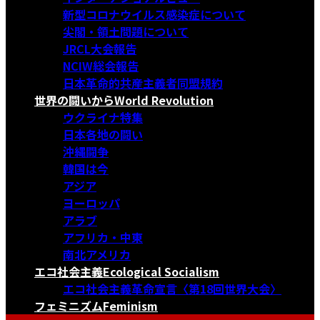
新型コロナウイルス感染症について
尖閣・領土問題について
JRCL大会報告
NCIW総会報告
日本革命的共産主義者同盟規約
世界の闘いから
World Revolution
ウクライナ特集
日本各地の闘い
沖縄闘争
韓国は今
アジア
ヨーロッパ
アラブ
アフリカ・中東
南北アメリカ
エコ社会主義
Ecological Socialism
エコ社会主義革命宣言〈第18回世界大会〉
フェミニズム
Feminism