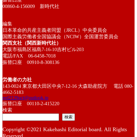
00860-4-156009 新時代社
編集
日本革命的共産主義者同盟（JRCL）中央委員会
国際主義労働者全国協議会（NCIW）全国運営委員会
関西支社（関西新時代社）
大阪市福島区福島7-16-10吉村ビル203
電話/FAX 06-6458-7018
振替口座 00910-8-308136
労働者の力社
143-0024 東京都大田区中央7-12-16 大森助産院方 電話 080-
4662-5183
red2129oct@outlook.jp
振替口座 00110-2-415220
検索
検索
Copyright ©2021 Kakehashi Editorial board. All Rights
Reserved.