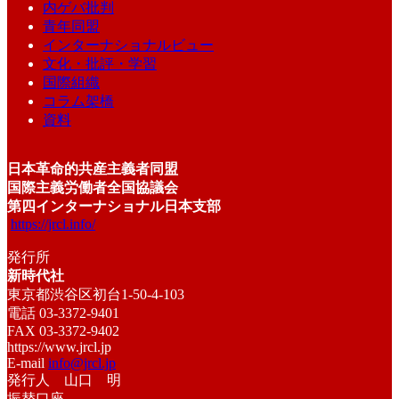
内ゲバ批判
青年同盟
インターナショナルビュー
文化・批評・学習
国際組織
コラム架橋
資料
日本革命的共産主義者同盟
国際主義労働者全国協議会
第四インターナショナル日本支部
https://jrcl.info/
発行所
新時代社
東京都渋谷区初台1-50-4-103
電話 03-3372-9401
FAX 03-3372-9402
https://www.jrcl.jp
E-mail
info@jrcl.jp
発行人 山口 明
振替口座