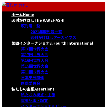
コ
ナ
ン
ビ
ホーム
Home
テ
ゲ
ン
ー
週刊かけはし
The KAKEHASHI
ツ
シ
既刊号一覧
へ
ョ
2021年既刊号一覧
ス
ン
週刊かけはしアーカイブス
キ
に
第四インターナショナル
Fourth International
ッ
移
第18回世界大会
プ
動
第17回世界大会
第16回世界大会
第15回世界大会
第11回世界大会
日本支部関連
国際委員会
私たちの主張
Assertions
私たちの視点・主張
重要記事・論文
インターナショナルビュー