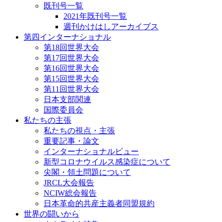
既刊号一覧
2021年既刊号一覧
週刊かけはしアーカイブス
第四インターナショナル
第18回世界大会
第17回世界大会
第16回世界大会
第15回世界大会
第11回世界大会
日本支部関連
国際委員会
私たちの主張
私たちの視点・主張
重要記事・論文
インターナショナルビュー
新型コロナウイルス感染症について
尖閣・領土問題について
JRCL大会報告
NCIW総会報告
日本革命的共産主義者同盟規約
世界の闘いから