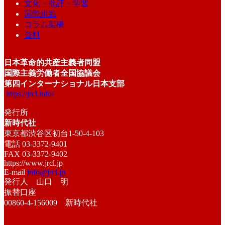
文化・批評・学習
国際組織
コラム架橋
資料
日本革命的共産主義者同盟
国際主義労働者全国協議会
第四インターナショナル日本支部
https://jrcl.info/
発行所
新時代社
東京都渋谷区初台1-50-4-103
電話 03-3372-9401
FAX 03-3372-9402
https://www.jrcl.jp
E-mail
info@jrcl.jp
発行人 山口 明
振替口座
00860-4-156009 新時代社