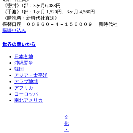
《密封》1部：3ヶ月6,088円
《手渡》1部：1ヶ月 1,520円、3ヶ月 4,560円
《購読料・新時代社直送》
振替口座 ００８６０－４－１５６００９ 新時代社
購読申込み
世界の闘いから
日本各地
沖縄闘争
韓国
アジア・太平洋
アラブ地域
アフリカ
ヨーロッパ
南北アメリカ
文
化
・