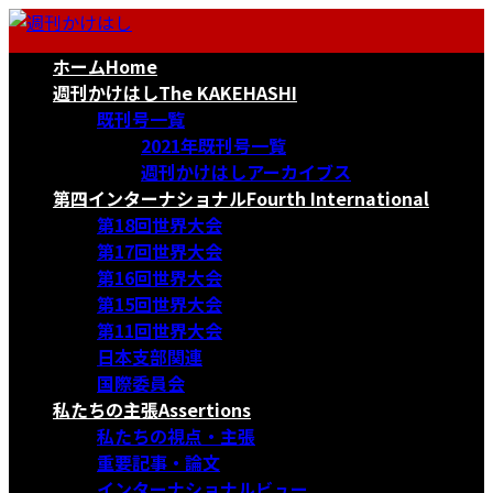
コ
ナ
ン
ビ
ホーム
Home
テ
ゲ
ン
ー
週刊かけはし
The KAKEHASHI
ツ
シ
既刊号一覧
へ
ョ
2021年既刊号一覧
ス
ン
週刊かけはしアーカイブス
キ
に
第四インターナショナル
Fourth International
ッ
移
第18回世界大会
プ
動
第17回世界大会
第16回世界大会
第15回世界大会
第11回世界大会
日本支部関連
国際委員会
私たちの主張
Assertions
私たちの視点・主張
重要記事・論文
インターナショナルビュー