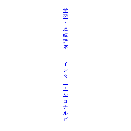
学
習
・
連
続
講
座
イ
ン
タ
ー
ナ
シ
ョ
ナ
ル
ビ
ュ