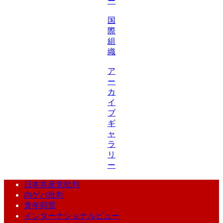
ー
国
際
組
織
ア
ー
カ
イ
ブ
ギ
ャ
ラ
リ
ー
日本共産党批判
内ゲバ批判
青年同盟
インターナショナルビュー