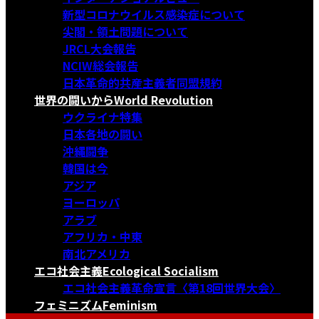
新型コロナウイルス感染症について
尖閣・領土問題について
JRCL大会報告
NCIW総会報告
日本革命的共産主義者同盟規約
世界の闘いから
World Revolution
ウクライナ特集
日本各地の闘い
沖縄闘争
韓国は今
アジア
ヨーロッパ
アラブ
アフリカ・中東
南北アメリカ
エコ社会主義
Ecological Socialism
エコ社会主義革命宣言〈第18回世界大会〉
フェミニズム
Feminism