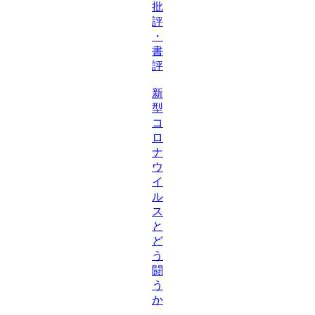
批
評
・
書
評
新
型
コ
ロ
ナ
ウ
イ
ル
ス
と
ど
う
闘
う
か