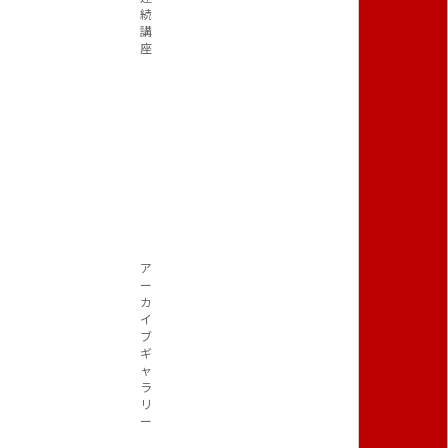
続
講
座
ア
ー
カ
イ
ブ
ギ
ャ
ラ
リ
ー