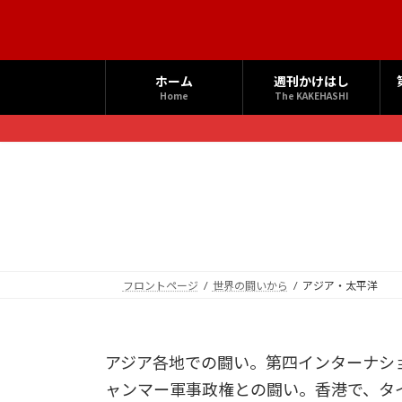
コ
ナ
ン
ビ
テ
ゲ
ン
ー
ホーム
週刊かけはし
ツ
シ
Home
The KAKEHASHI
へ
ョ
ス
ン
キ
に
ッ
移
プ
動
フロントページ
世界の闘いから
アジア・太平洋
アジア各地での闘い。第四インターナシ
ャンマー軍事政権との闘い。香港で、タ