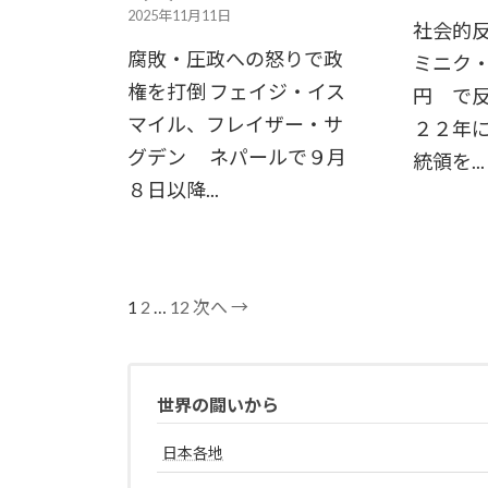
2025年11月11日
社会的反
腐敗・圧政への怒りで政
ミニク
権を打倒 フェイジ・イス
円 で
マイル、フレイザー・サ
２２年
グデン ネパールで９月
統領を...
８日以降...
1
2
…
12
次へ →
世界の闘いから
日本各地