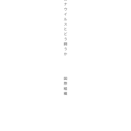
ナ
ウ
イ
ル
ス
と
ど
う
闘
う
か
国
際
組
織