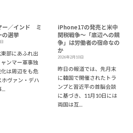
マー／インド ミ
iPhone17の発売と米中
ーの選挙
関税戦争～「底辺への競
争」は労働者の宿命なの
4日
か
北東部にあふれ出
2026年2月10日
ミャンマー軍事独
昨日の報道では、先月末
統化は周辺をも危
に韓国で開催されたトラ
スホヴァン・デハ
ンプと習近平の首脳会談
..
に基づき、11月10日には
両国は互...