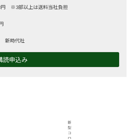
,128円 ※3部以上は送料当社負担
0円
 新時代社
購読申込み
新
型
コ
ロ