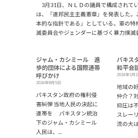
3月31日、ＮＬＤの議員で構成されて
は、「連邦民主主義憲章」を発表した。
本的な指針である」としている。軍の特
滅委員会やジェンダーに基づく暴力撲滅
ジャム・カシミール 進
パキス
歩的団体による国際連帯
和平会
呼びかけ
2026年5月
2026年8月5日
地域の
パキスタン政府の権利侵
仲介？
害糾弾 当地人民の決起に
抑圧は不
連帯を パキスタン統治
スレーリ
下のジャム・カシミール
流の大は.
人民は、...