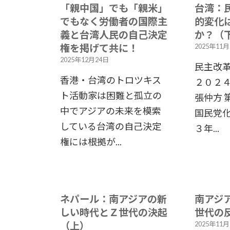
「親中国」でも「親米」
台湾：
でもなく労働者の国際主
的変化
義と台湾人民の自己決定
か？（
権を掲げて共に！
2025年11
2025年12月24日
民主改
香港・台湾のトロツキス
２０２
ト活動家は困難と孤立の
張仲方 
中でアジアの未来を模索
国民党化
している台湾の自己決定
３年...
権には根拠が...
ネパール：南アジアの新
南アジ
しい時代とＺ世代の決起
世代の
（上）
2025年11