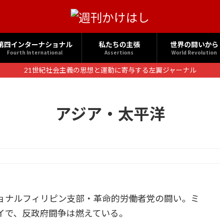
第四インターナショナル
私たちの主張
世界の闘いから
Fourth International
Assertions
World Revolution
21世紀社会主義の思想と運動に寄与する左翼ジャーナル
アジア・太平洋
ョナルフィリピン支部・革命的労働者党の闘い。ミ
イで、反政府闘争は燃えている。