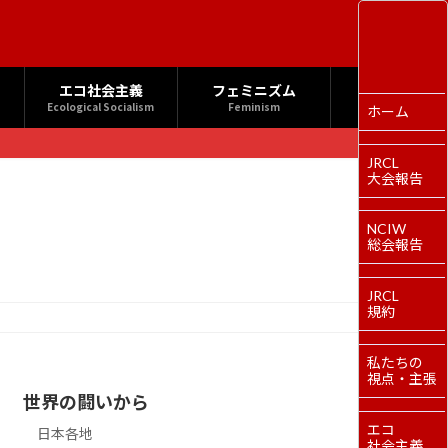
エコ社会主義
フェミニズム
Ecological Socialism
Feminism
ホーム
JRCL
大会報告
NCIW
総会報告
JRCL
規約
私たちの
視点・主張
世界の闘いから
エコ
日本各地
社会主義