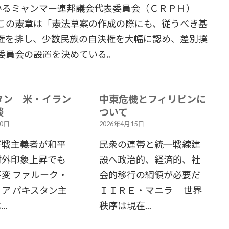
いるミャンマー連邦議会代表委員会（ＣＲＰＨ）
この憲章は「憲法草案の作成の際にも、従うべき基
権を排し、少数民族の自決権を大幅に認め、差別撲
委員会の設置を決めている。
タン 米・イラン
中東危機とフィリピンに
談
ついて
20日
2026年4月15日
好戦主義者が和平
民衆の連帯と統一戦線建
対外印象上昇でも
設へ政治的、経済的、社
変 ファルーク・
会的移行の綱領が必要だ
ア パキスタン主
ＩＩＲＥ・マニラ 世界
..
秩序は現在...