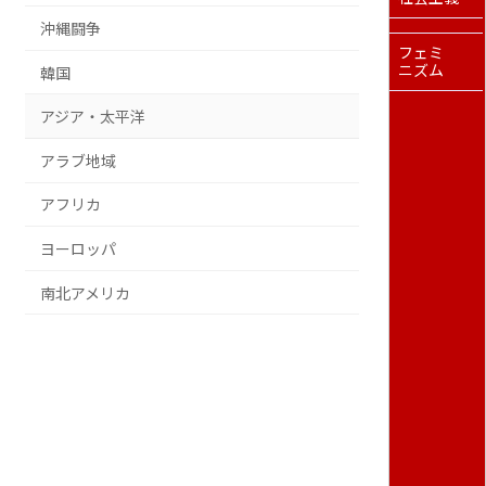
沖縄闘争
フェミ
ニズム
韓国
アジア・太平洋
アラブ地域
アフリカ
ヨーロッパ
南北アメリカ