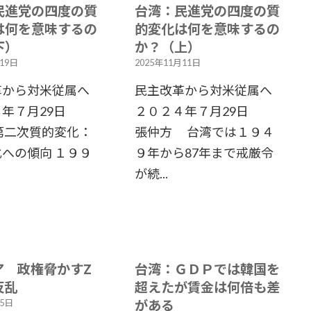
民進党の四度の質
台湾：民進党の四度の質
は何を意味するの
的変化は何を意味するの
下）
か？（上）
月19日
2025年11月11日
革から対米従属へ
民主改革から対米従属へ
４年７月29日
２０２４年７月29日
第二次質的変化：
張仲方 台湾では１９４
への傾向 １９９
９年から87年まで戒厳令
が続...
ア 政権脅かすZ
台湾：ＧＤＰでは韓国を
反乱
超えたが賃金は何倍も差
がある
月5日