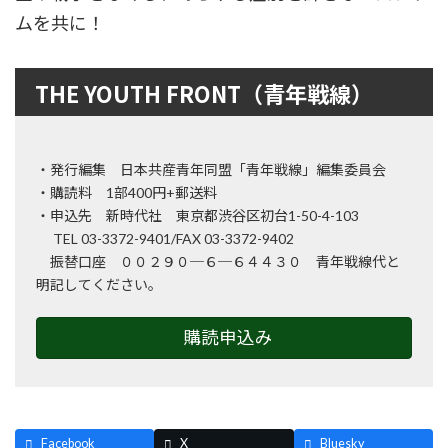
ムを共に！
THE YOUTH FRONT（青年戦線）
・発行編集 日本共産青年同盟「青年戦線」編集委員会
・購読料 1部400円+郵送料
・申込先 新時代社 東京都渋谷区初台1-50-4-103
TEL 03-3372-9401/FAX 03-3372-9402
振替口座 ００２９０─６─６４４３０ 青年戦線代と
明記してください。
購読申込み
Facebook
X
Bluesky