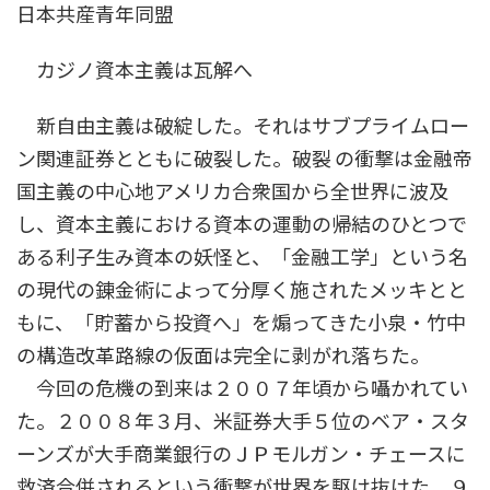
日本共産青年同盟
カジノ資本主義は瓦解へ
新自由主義は破綻した。それはサブプライムロー
ン関連証券とともに破裂した。破裂 の衝撃は金融帝
国主義の中心地アメリカ合衆国から全世界に波及
し、資本主義における資本の運動の帰結のひとつで
ある利子生み資本の妖怪と、「金融工学」という名
の現代の錬金術によって分厚く施されたメッキとと
もに、「貯蓄から投資へ」を煽ってきた小泉・竹中
の構造改革路線の仮面は完全に剥がれ落ちた。
今回の危機の到来は２００７年頃から囁かれてい
た。２００８年３月、米証券大手５位のベア・スタ
ーンズが大手商業銀行のＪＰモルガン・チェースに
救済合併されるという衝撃が世界を駆け抜けた。９