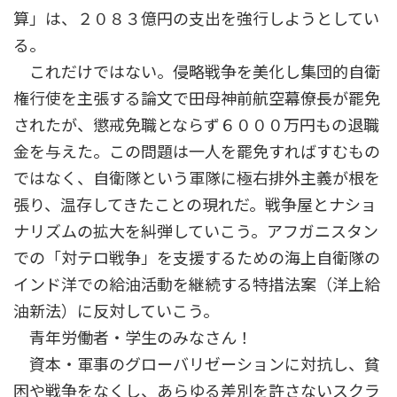
算」は、２０８３億円の支出を強行しようとしてい
る。
これだけではない。侵略戦争を美化し集団的自衛
権行使を主張する論文で田母神前航空幕僚長が罷免
されたが、懲戒免職とならず６０００万円もの退職
金を与えた。この問題は一人を罷免すればすむもの
ではなく、自衛隊という軍隊に極右排外主義が根を
張り、温存してきたことの現れだ。戦争屋とナショ
ナリズムの拡大を糾弾していこう。アフガニスタン
での「対テロ戦争」を支援するための海上自衛隊の
インド洋での給油活動を継続する特措法案（洋上給
油新法）に反対していこう。
青年労働者・学生のみなさん！
資本・軍事のグローバリゼーションに対抗し、貧
困や戦争をなくし、あらゆる差別を許さないスクラ