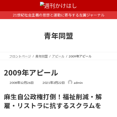
コ
ナ
ン
ビ
テ
ゲ
21世紀社会主義の思想と運動に寄与する左翼ジャーナル
ン
ー
ツ
シ
へ
ョ
青年同盟
ス
ン
キ
に
ッ
移
プ
動
フロントページ
青年同盟
アピール
2009年アピール
2009年アピール
最
2008年12月26日
2021年3月22日
admin
終
更
麻生自公政権打倒！福祉削減・解
新
日
雇・リストラに抗するスクラムを
時
: