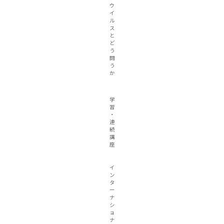
ウ
イ
ル
ス
と
ど
う
闘
う
か
学
習
・
連
続
講
座
イ
ン
タ
ー
ナ
シ
ョ
ナ