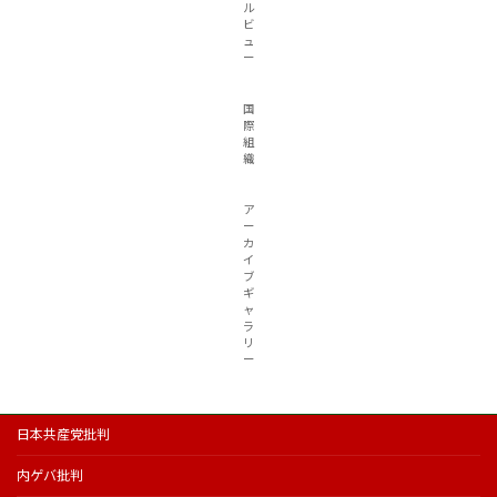
ル
ビ
ュ
ー
国
際
組
織
ア
ー
カ
イ
ブ
ギ
ャ
ラ
リ
ー
日本共産党批判
内ゲバ批判