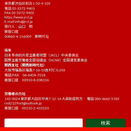
東京都渋谷区初台1-50-4-103
電話 03-3372-9401
FAX 03-3372-9402
https://www.jrcl.jp
E-mail
info@jrcl.jp
発行人 山口 明
振替口座
00860-4-156009 新時代社
編集
日本革命的共産主義者同盟（JRCL）中央委員会
国際主義労働者全国協議会（NCIW）全国運営委員会
関西支社（関西新時代社）
大阪市福島区福島7-16-10吉村ビル203
電話/FAX 06-6458-7018
振替口座 00910-8-308136
労働者の力社
143-0024 東京都大田区中央7-12-16 大森助産院方 電話 080-4662-5183
red2129oct@outlook.jp
振替口座 00110-2-415220
検索