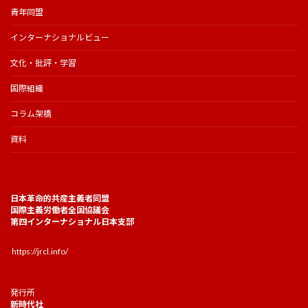
青年同盟
インターナショナルビュー
文化・批評・学習
国際組織
コラム架橋
資料
日本革命的共産主義者同盟
国際主義労働者全国協議会
第四インターナショナル日本支部
https://jrcl.info/
発行所
新時代社