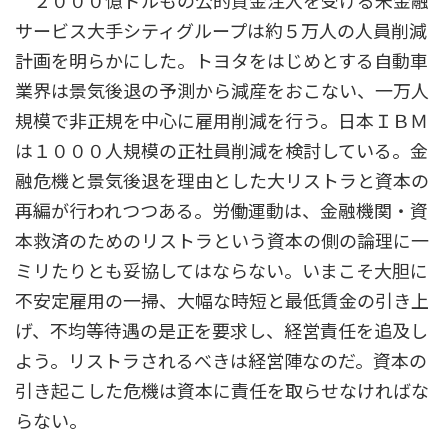
２０００億ドルもの公的資金注入を受ける米金融
サービス大手シティグループは約５万人の人員削減
計画を明らかにした。トヨタをはじめとする自動車
業界は景気後退の予測から減産をおこない、一万人
規模で非正規を中心に雇用削減を行う。日本ＩＢＭ
は１０００人規模の正社員削減を検討している。金
融危機と景気後退を理由とした大リストラと資本の
再編が行われつつある。労働運動は、金融機関・資
本救済のためのリストラという資本の側の論理に一
ミリたりとも妥協してはならない。いまこそ大胆に
不安定雇用の一掃、大幅な時短と最低賃金の引き上
げ、不均等待遇の是正を要求し、経営責任を追及し
よう。リストラされるべきは経営陣なのだ。資本の
引き起こした危機は資本に責任を取らせなければな
らない。