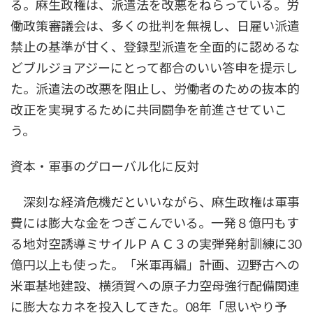
る。麻生政権は、派遣法を改悪をねらっている。労
働政策審議会は、多くの批判を無視し、日雇い派遣
禁止の基準が甘く、登録型派遣を全面的に認めるな
どブルジョアジーにとって都合のいい答申を提示し
た。派遣法の改悪を阻止し、労働者のための抜本的
改正を実現するために共同闘争を前進させていこ
う。
資本・軍事のグローバル化に反対
深刻な経済危機だといいながら、麻生政権は軍事
費には膨大な金をつぎこんでいる。一発８億円もす
る地対空誘導ミサイルＰＡＣ３の実弾発射訓練に30
億円以上も使った。「米軍再編」計画、辺野古への
米軍基地建設、横須賀への原子力空母強行配備関連
に膨大なカネを投入してきた。08年「思いやり予