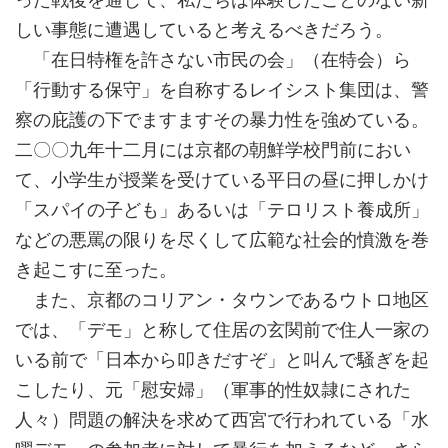
しい事態に遭遇していると考えるべきだろう。
「在日特権を許さない市民の会」（在特会）ら
「行動する保守」を自称するレイシスト集団は、警
察の庇護の下でますますその暴力性を強めている。
二〇〇九年十二月には京都の朝鮮学校門前におい
て、小学生が授業を受けている平日の昼に押しかけ
「スパイの子ども」あるいは「テロリスト養成所」
などの悪罵の限りを尽くして広範な社会的憤激を巻
き起こすに至った。
また、京都のコリアン・タウンであるウトロ地区
では、「デモ」と称して住居の玄関前で住人一家の
いる前で「日本から叩きだすぞ」と叫んで騒ぎを起
こしたり、元「慰安婦」（軍事的性奴隷にされた
人々）問題の解決を求めて西宮で行われている「水