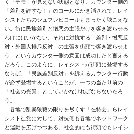
く「デモ」が見えない状態となり、カウンター側の
「差別を許すな！」のコールにかき消されて、レイ
シストたちのシュプレヒコールもまったく聴こえな
い。街に民族差別と憎悪の主張だけを響き渡らせる
わけにはいかない、それに対抗する「差別・憎悪反
対・外国人排斥反対」の主張を街頭で響き渡らせよ
う、というカウンター側の意図は成功したと言える
だろう。このように、レイシストが街頭に登場する
ならば、「民族差別反対」を訴えるカウンター行動
が必ず登場するということが、一つの当たり前の
「社会の光景」としていかなければならないだろ
う。
各地で乱暴狼藉の限りを尽くす「在特会」らレイ
シスト徒党に対して、対抗側も各地でネットワーク
と運動を広げつつある。社会的にも街頭でもレイシ