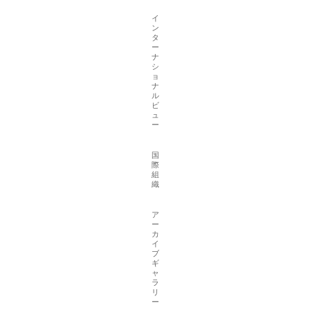
イ
ン
タ
ー
ナ
シ
ョ
ナ
ル
ビ
ュ
ー
国
際
組
織
ア
ー
カ
イ
ブ
ギ
ャ
ラ
リ
ー