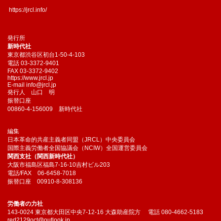
https://jrcl.info/
発行所
新時代社
東京都渋谷区初台1-50-4-103
電話 03-3372-9401
FAX 03-3372-9402
https://www.jrcl.jp
E-mail
info@jrcl.jp
発行人 山口 明
振替口座
00860-4-156009 新時代社
編集
日本革命的共産主義者同盟（JRCL）中央委員会
国際主義労働者全国協議会（NCIW）全国運営委員会
関西支社（関西新時代社）
大阪市福島区福島7-16-10吉村ビル203
電話/FAX 06-6458-7018
振替口座 00910-8-308136
労働者の力社
143-0024 東京都大田区中央7-12-16 大森助産院方 電話 080-4662-5183
red2129oct@outlook.jp