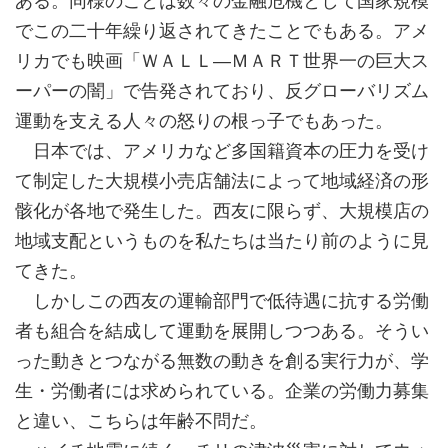
ある。同様のことは数々の金融危機として国家規模
でこの二十年繰り返されてきたことでもある。アメ
リカでも映画「ＷＡＬＬ―ＭＡＲＴ世界一の巨大ス
ーパーの闇」で告発されており、反グローバリズム
運動を支える人々の怒りの根っ子でもあった。
日本では、アメリカなど多国籍資本の圧力を受け
て制定した大規模小売店舗法によって地域経済の形
骸化が各地で発生した。西友に限らず、大規模店の
地域支配というものを私たちは当たり前のように見
てきた。
しかしこの西友の運輸部門で低待遇に抗する労働
者も組合を結成して運動を展開しつつある。そうい
った動きとつながる無数の動きを創る実行力が、学
生・労働者には求められている。企業の労働力募集
と違い、こちらは年齢不問だ。