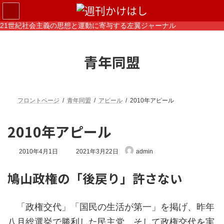
コ
ナ
ン
ビ
テ
ゲ
21世紀社会主義の思想と運動に寄与する左翼ジャーナル
ン
ー
ツ
シ
へ
ョ
青年同盟
ス
ン
キ
に
ッ
移
プ
動
フロントページ
青年同盟
アピール
2010年アピール
2010年アピール
最
2010年4月1日
2021年3月22日
admin
終
更
鳩山政権の「後戻り」許さない
新
日
時
:
「政権交代」「国民の生活が第一」を掲げ、昨年
八月総選挙で勝利した民主党。そして政権交代を実