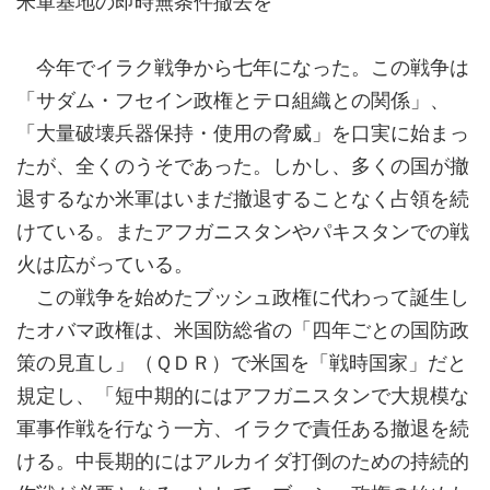
米軍基地の即時無条件撤去を
今年でイラク戦争から七年になった。この戦争は
「サダム・フセイン政権とテロ組織との関係」、
「大量破壊兵器保持・使用の脅威」を口実に始まっ
たが、全くのうそであった。しかし、多くの国が撤
退するなか米軍はいまだ撤退することなく占領を続
けている。またアフガニスタンやパキスタンでの戦
火は広がっている。
この戦争を始めたブッシュ政権に代わって誕生し
たオバマ政権は、米国防総省の「四年ごとの国防政
策の見直し」（ＱＤＲ）で米国を「戦時国家」だと
規定し、「短中期的にはアフガニスタンで大規模な
軍事作戦を行なう一方、イラクで責任ある撤退を続
ける。中長期的にはアルカイダ打倒のための持続的