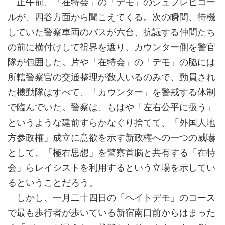
正午前、「在特会」の「デモ」のシュプレヒコー
ルが、四谷方面から聞こえてくる。次の瞬間、待機
していた警察車両のバスが六台、抗議する仲間たち
の前に横付けして視界を遮り、カウンター側を警官
隊が包囲した。片や「在特会」の「デモ」の脇には
所轄警察官の交通整理が数人いるのみで、動員され
た機動隊はすべて、「カウンター」を警戒する体制
で臨んでいた。警察は、もはや「左右公平に扱う」
というような建前すらかなぐり捨てて、「外国人地
方参政権」成立に意欲を示す新政権への一つの威嚇
として、「極右思想」を警察首脳と共有する「在特
会」らレイシストを利用するという立場を示してい
るということだろう。
しかし、一月二十四日の「ヘイトデモ」のコース
で最も歩行者が歩いている新宿南口前からはまった