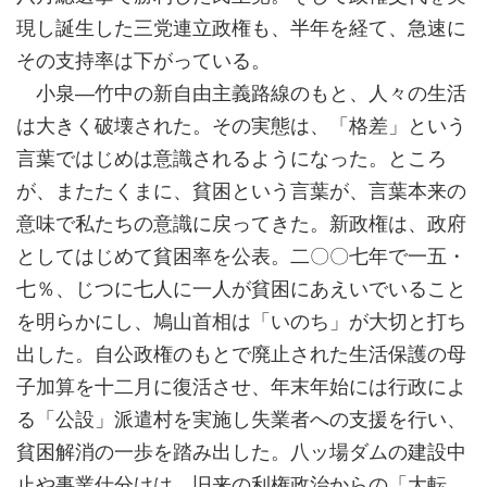
現し誕生した三党連立政権も、半年を経て、急速に
その支持率は下がっている。
小泉―竹中の新自由主義路線のもと、人々の生活
は大きく破壊された。その実態は、「格差」という
言葉ではじめは意識されるようになった。ところ
が、またたくまに、貧困という言葉が、言葉本来の
意味で私たちの意識に戻ってきた。新政権は、政府
としてはじめて貧困率を公表。二〇〇七年で一五・
七％、じつに七人に一人が貧困にあえいでいること
を明らかにし、鳩山首相は「いのち」が大切と打ち
出した。自公政権のもとで廃止された生活保護の母
子加算を十二月に復活させ、年末年始には行政によ
る「公設」派遣村を実施し失業者への支援を行い、
貧困解消の一歩を踏み出した。八ッ場ダムの建設中
止や事業仕分けは、旧来の利権政治からの「大転