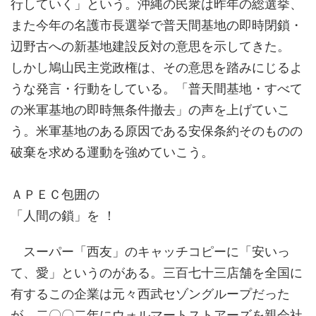
行していく」という。沖縄の民衆は昨年の総選挙、
また今年の名護市長選挙で普天間基地の即時閉鎖・
辺野古への新基地建設反対の意思を示してきた。
しかし鳩山民主党政権は、その意思を踏みにじるよ
うな発言・行動をしている。「普天間基地・すべて
の米軍基地の即時無条件撤去」の声を上げていこ
う。米軍基地のある原因である安保条約そのものの
破棄を求める運動を強めていこう。
ＡＰＥＣ包囲の
「人間の鎖」を ！
スーパー「西友」のキャッチコピーに「安いっ
て、愛」というのがある。三百七十三店舗を全国に
有するこの企業は元々西武セゾングループだった
が、二〇〇二年にウォルマートストアーズを親会社