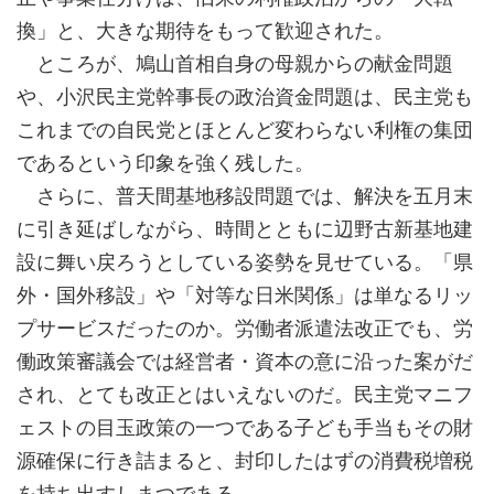
換」と、大きな期待をもって歓迎された。
ところが、鳩山首相自身の母親からの献金問題
や、小沢民主党幹事長の政治資金問題は、民主党も
これまでの自民党とほとんど変わらない利権の集団
であるという印象を強く残した。
さらに、普天間基地移設問題では、解決を五月末
に引き延ばしながら、時間とともに辺野古新基地建
設に舞い戻ろうとしている姿勢を見せている。「県
外・国外移設」や「対等な日米関係」は単なるリッ
プサービスだったのか。労働者派遣法改正でも、労
働政策審議会では経営者・資本の意に沿った案がだ
され、とても改正とはいえないのだ。民主党マニフ
ェストの目玉政策の一つである子ども手当もその財
源確保に行き詰まると、封印したはずの消費税増税
を持ち出すしまつである。