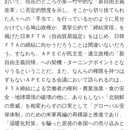
おいて、現在のところ小泉―竹中的な「新自由主義
改革」に否定的態度を示し、そこから切り捨てられ
た人々への「手当て」を行っているかのように見せ
かけている鳩山政権が、選挙公約で「締結実現」を
掲げた日米ＦＴＡ（自由貿易協定）をはじめ、日韓
ＦＴＡの締結に向かうだろうことは間違いないだろ
う。すなわち、ＡＰＥＣが民主党・連立政権の「新
自由主義回帰」への契機・ターニングポイントとな
りうるということだ。また、なんらの権限を持つは
ずもないＡＰＥＣなる会議において語られるのは、
ＦＴＡ締結による労働者の権利・農業漁業・食の安
全・地球環境の破壊の他に、ありもしない「北朝鮮
の脅威」を相変わらずの口実として「グローバル安
保体制」のための米軍再編の再構築と推進であり、
「温暖化対策」を騙った原発の各国への売り込みと