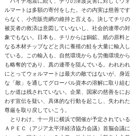
ハイチ地震に続く、チリの津波災害に対してウォ
ルマートは多額の寄付をした。その内実は慈善です
らなく、小売販売網の維持と言える。決してチリの
被災者の救済は意図していないし、社会的連帯の対
象でもない。日本も、チリからは銅鉱、紙の原料と
なる木材チップなどと共に養殖の鮭を大量に輸入し
ている。この輸入も、自然環境からも労働環境から
も略奪的であり、真の連帯を阻んでいる。われわれ
にとってウォルマートは最大の敵ではないが、身近
な「敵」を通してグローバル資本の溶解に取り組む
しか道は残されていない。企業、国家の慈善をにお
わす宣伝を疑い、具体的な行動を起こし、失われた
尊厳を取り戻していこう。
とりわけ、十一月に横浜で開催が予定されている
ＡＰＥＣ（アジア太平洋経済協力会議）首脳会議に