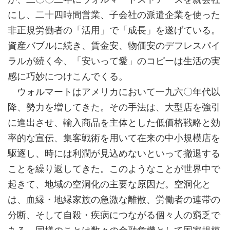
にし、二十四時間営業、子会社の派遣企業を使った
非正規労働者の「活用」で「成長」を遂げている。
資産バブルに続き、賃金安、物価安のデフレスパイ
ラルが続く今、「安いって愛」のコピーは生活の実
感に巧妙につけこんでくる。
ウォルマートはアメリカにおいて一九六〇年代以
降、勢力を増してきた。その手法は、大型店を強引
に進出させ、輸入商品を主体とした低価格戦略と効
率的な宣伝、集客戦術を用いて在来の中小規模店を
駆逐し、時には利潤が見込めないといって撤退する
ことを繰り返してきた。このようなことが世界中で
起きて、地域の空洞化の主要な原因だ。空洞化と
は、血縁・地縁家族の急激な離散、労働者の連帯の
分断、そして自殺・疾病につながる個々人の窮乏で