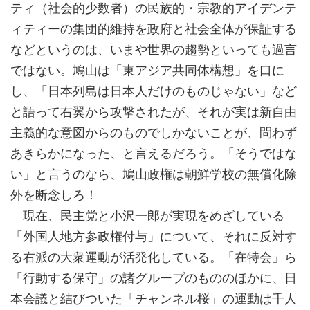
ティ（社会的少数者）の民族的・宗教的アイデンテ
ィティーの集団的維持を政府と社会全体が保証する
などというのは、いまや世界の趨勢といっても過言
ではない。鳩山は「東アジア共同体構想」を口に
し、「日本列島は日本人だけのものじゃない」など
と語って右翼から攻撃されたが、それが実は新自由
主義的な意図からのものでしかないことが、問わず
あきらかになった、と言えるだろう。「そうではな
い」と言うのなら、鳩山政権は朝鮮学校の無償化除
外を断念しろ！
現在、民主党と小沢一郎が実現をめざしている
「外国人地方参政権付与」について、それに反対す
る右派の大衆運動が活発化している。「在特会」ら
「行動する保守」の諸グループのもののほかに、日
本会議と結びついた「チャンネル桜」の運動は千人