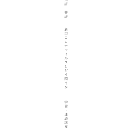
評
・
書
評
新
型
コ
ロ
ナ
ウ
イ
ル
ス
と
ど
う
闘
う
か
学
習
・
連
続
講
座