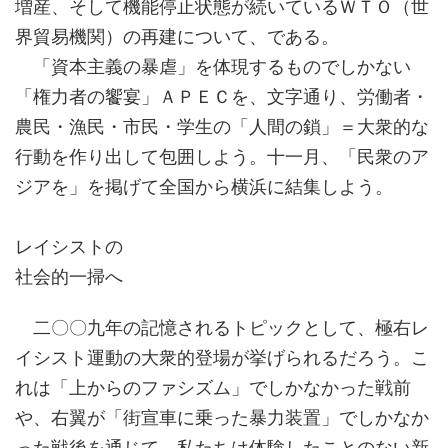
増産、そして機能停止状態が続いているＷＴＯ（世
界貿易機関）の再建について、である。
「資本主義の暴虐」を体現するものでしかない
「権力者の饗宴」ＡＰＥＣを、文字通り、労働者・
農民・漁民・市民・学生の「人間の鎖」＝大衆的な
行動を作り出して包囲しよう。十一月、「民衆のア
ジアを」を掲げて全国から横浜に結集しよう。
レイシストの
社会的一掃へ
二〇〇九年の記憶されるトピックとして、極右レ
イシスト運動の大衆的登場が挙げられるだろう。こ
れは「上からのファシズム」でしかなかった戦前
や、右翼が「街宣車に乗った暴力装置」でしかなか
った戦後を通じて、私たちは体験したことのない新