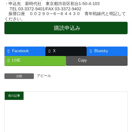
・申込先 新時代社 東京都渋谷区初台1-50-4-103
TEL 03-3372-9401/FAX 03-3372-9402
振替口座 ００２９０─６─６４４３０ 青年戦線代と明記して
ください。
購読申込み
Facebook
X
Bluesky
LINE
Copy
アピール
分類
前の記事