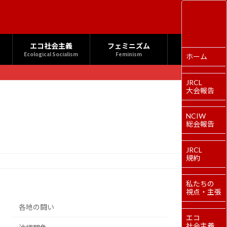
エコ社会主義
フェミニズム
Ecological Socialism
Feminism
ホーム
JRCL
大会報告
NCIW
総会報告
JRCL
規約
私たちの
視点・主張
各地の闘い
エコ
社会主義