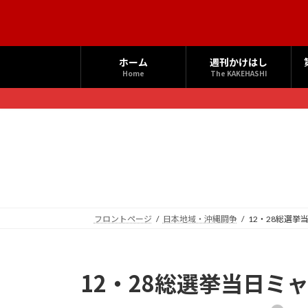
コ
ナ
ン
ビ
テ
ゲ
ン
ー
ホーム
週刊かけはし
ツ
シ
Home
The KAKEHASHI
へ
ョ
ス
ン
キ
に
ッ
移
プ
動
フロントページ
日本地域・沖縄闘争
12・28総選
12・28総選挙当日ミ