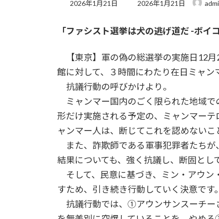
最
2026年1月21日
2026年1月21日
adm
終
更
「ファシスト選挙は犬の逃げ道だ -ボイ
新
日
時
【東京】軍の偽の総選挙の実施日12月2
:
館に対して、３時間にわたり在日ミャン
抗議行動の呼びかけより。
ミャンマー国内のごく限られた地域で
形だけ実施される予定の、ミャンマーテ
ャンマー人は、断じてこれを認めないこ
また、詐欺師である軍事犯罪者たちが
結果についても、強く抗議し、断固とし
そして、民意に基づき、ミン・アウン・
すため、引き続き行動していく決意です
抗議行動では、①アウンサンスーチー
を無差別に空爆していることを やめろ