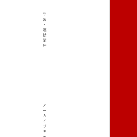
学
習
・
連
続
講
座
ア
ー
カ
イ
ブ
ギ
ャ