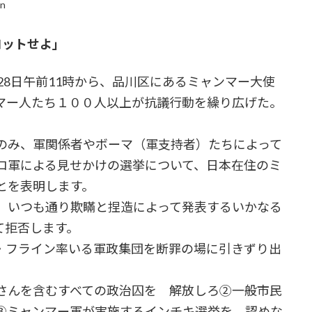
in
コットせよ」
8日午前11時から、品川区にあるミャンマー大使
マー人たち１００人以上が抗議行動を繰り広げた。
のみ、軍関係者やボーマ（軍支持者）たちによって
ロ軍による見せかけの選挙について、日本在住のミ
とを表明します。
、いつも通り欺瞞と捏造によって発表するいかなる
て拒否します。
フライン率いる軍政集団を断罪の場に引きずり出
。
さんを含むすべての政治囚を 解放しろ②一般市民
③ミャンマー軍が実施するインチキ選挙を 認めな