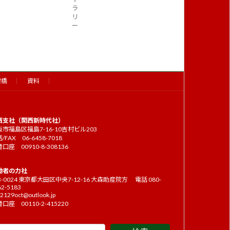
ラ
リ
ー
架橋
資料
西支社（関西新時代社）
市福島区福島7-16-10吉村ビル203
/FAX 06-6458-7018
口座 00910-8-308136
働者の力社
3-0024 東京都大田区中央7-12-16 大森助産院方 電話 080-
62-5183
2129oct@outlook.jp
口座 00110-2-415220