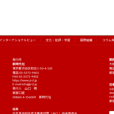
インターナショナルビュー
文化・批評・学習
国際組織
コラム
発行所
関
新時代社
大阪
東京都渋谷区初台1-50-4-103
電話
電話 03-3372-9401
振替
FAX 03-3372-9402
https://www.jrcl.jp
E-mail
info@jrcl.jp
労
発行人 山口 明
14
振替口座
46
red
00860-4-156009 新時代社
振替
編集
日本革命的共産主義者同盟（JRCL）中央委員会