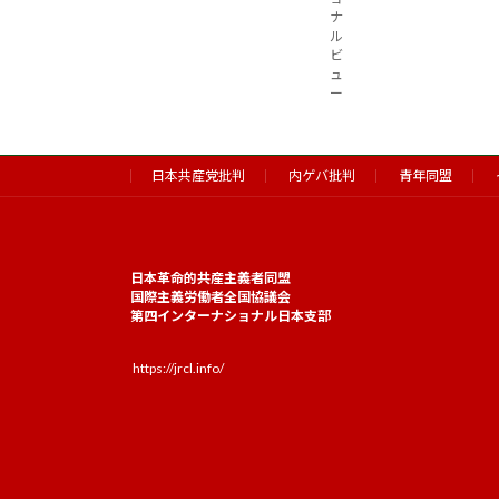
ナ
ル
ビ
ュ
ー
日本共産党批判
内ゲバ批判
青年同盟
日本革命的共産主義者同盟
国際主義労働者全国協議会
第四インターナショナル日本支部
https://jrcl.info/