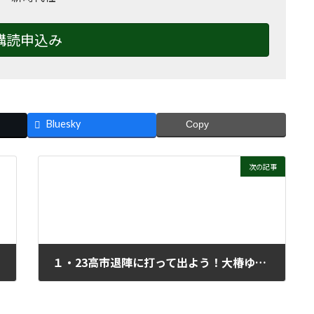
購読申込み
Bluesky
Copy
次の記事
１・23高市退陣に打って出よう！大椿ゆうこ緊急決起集会
2026年1月28日