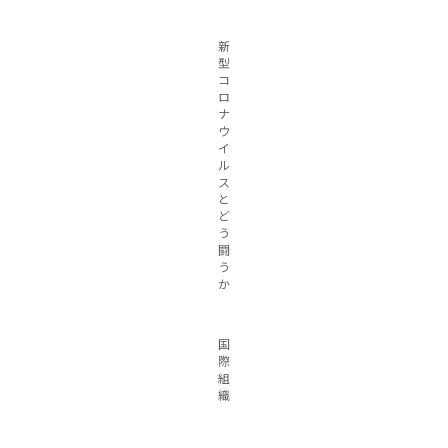
新
型
コ
ロ
ナ
ウ
イ
ル
ス
と
ど
う
闘
う
か
国
際
組
織