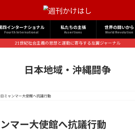
第四インターナショナル
私たちの主張
世界の闘いから
Fourth International
Assertions
World Revolution
21世紀社会主義の思想と運動に寄与する左翼ジャーナル
日本地域・沖縄闘争
挙当日ミャンマー大使館へ抗議行動
ャンマー大使館へ抗議行動