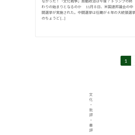
なかった！「文化戦争」扇動政治は今後？ トランプの終
わりの始まりとなるのか 11月８日、米国連邦議会の中
間選挙が実施された。中間選挙は任期が４年の大統領選
のちょうど […]
投
1
固
定
稿
ペ
の
ー
ジ
ペ
文
化
ー
・
批
評
ジ
・
書
送
評