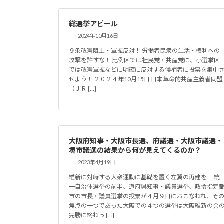
総選挙アピール
2024年10月16日
９条改憲阻止・軍拡反対！ 労働者民衆の生活・権利への
攻撃を許すな！ 比例区では社民党・共産党に、小選挙区
では改憲軍拡などに明確に反対する候補者に投票を集中
せよう！ ２０２４年10月15日 日本革命的共産主義者同盟
（ＪＲ […]
大阪府知事・大阪市長選、府議選・大阪市議選・
堺市議選の結果から何が見えてくるのか？
2023年4月19日
維新に対峙する大衆運動に基礎を置く左翼の再建を 統
一自治体選挙の前半、道府県知事・議員選挙、政令指定
市の市長・議員選挙の投票が４月９日におこなわれ、そ
焦点の一つであった大阪での４つの選挙は大阪維新の会
完勝に終わっ […]