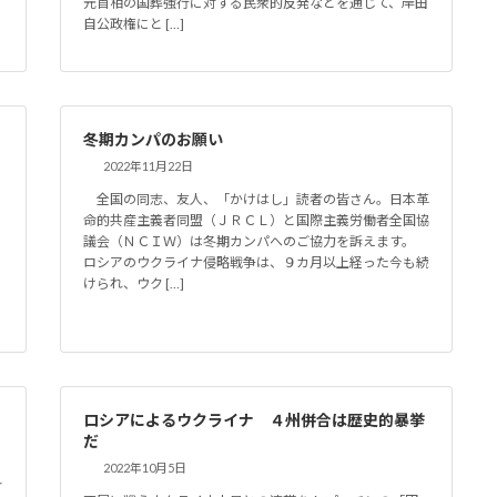
元首相の国葬強行に対する民衆的反発などを通じて、岸田
自公政権にと […]
冬期カンパのお願い
2022年11月22日
全国の同志、友人、「かけはし」読者の皆さん。日本革
命的共産主義者同盟（ＪＲＣＬ）と国際主義労働者全国協
議会（ＮＣＩＷ）は冬期カンパへのご協力を訴えます。
ロシアのウクライナ侵略戦争は、９カ月以上経った今も続
で
けられ、ウク […]
ロシアによるウクライナ ４州併合は歴史的暴挙
だ
2022年10月5日
れ