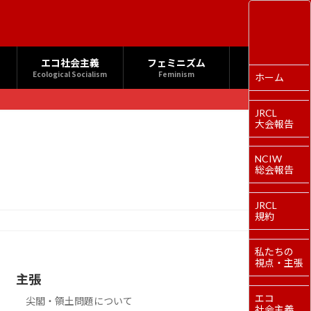
エコ社会主義
フェミニズム
Ecological Socialism
Feminism
ホーム
JRCL
大会報告
NCIW
総会報告
JRCL
規約
私たちの
視点・主張
主張
エコ
尖閣・領土問題について
社会主義