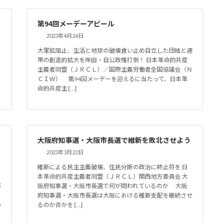
第94回メーデーアピール
2023年4月26日
大軍拡阻止、生活と地球の破壊食い止め自立した団結と連
帯の創造的拡大を岸田・自公政権打倒！ 日本革命的共産
さ
主義者同盟（ＪＲＣＬ）／国際主義労働者全国協議会（Ｎ
ＣＩＷ） 第94回メーデーを迎えるに当たって、日本革
命的共産主 […]
大阪府知事選・大阪市長選で維新を敗北させよう
2023年3月22日
維新による民主主義破壊、住民分断の政治に終止符を 日
本革命的共産主義者同盟（ＪＲＣＬ）関西地方委員会 大
都
阪府知事選・大阪市長選で何が問われているのか 大阪
の
府知事選・大阪市長選は大阪における維新支配を継続させ
の
るのか否かを […]