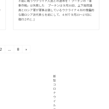
不屈に戦うウクライナ人民との連帯を！ プーチンの「軍
事作戦」は失敗した プーチンは９月30日、上下両院議
挙
員とロシア軍が軍事占領しているウクライナ４州の傀儡的
な親ロシア派代表らを前にして、４州で９月23～27日に
強行され […]
2
…
8
»
固
固
定
定
ペ
ペ
ー
ー
ジ
ジ
新
型
コ
ロ
ナ
ウ
イ
ル