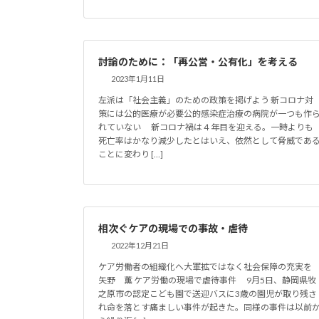
討論のために：「再公営・公有化」を考える
2023年1月11日
左派は「社会主義」のための政策を掲げよう 新コロナ対
策には公的医療が必要公的感染症治療の病院が一つも作
れていない 新コロナ禍は４年目を迎える。一時よりも
死亡率はかなり減少したとはいえ、依然として脅威であ
ことに変わり […]
相次ぐケアの現場での事故・虐待
2022年12月21日
ケア労働者の組織化へ大軍拡ではなく社会保障の充実を
矢野 薫 ケア労働の現場で虐待事件 9月5日、静岡県牧
之原市の認定こども園で送迎バスに3歳の園児が取り残さ
れ命を落とす痛ましい事件が起きた。同様の事件は以前