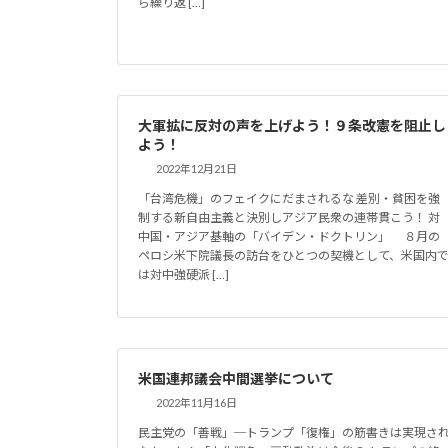
ら繰り返 […]
大軍拡に反対の声を上げよう！９条改憲を阻止し
よう！
2022年12月21日
「台湾危機」のフェイクにだまされるな 差別・貧困を強
制する新自由主義と決別しアジア民衆の連帯貫こう！ 対
中国・アジア基軸の「バイデン・ドクトリン」 ８月の
ペロシ米下院議長の訪台をひとつの契機として、米国内
は対中強硬派 […]
米国連邦議会中間選挙について
2022年11月16日
民主党の「善戦」─トランプ「復権」の筋書きは実現さ