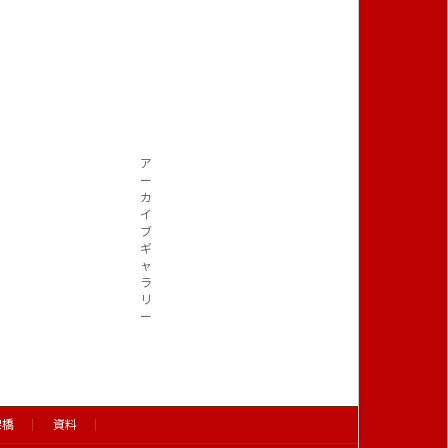
ア
ー
カ
イ
ブ
ギ
ャ
ラ
リ
ー
架橋
資料