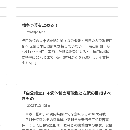
戦争予算を止めろ！
2023年1月11日
岸田政権の大軍拡を絶対通すな労働者・市民の力で政府打
ら
倒へ 世論は岸田政府を支持していない 「毎日新聞」が
12月17～18日に実施した世論調査によると、岸田内閣の
る
支持率は25％にまで下落（前月から６％減）し、不支持
率も6 […]
「自公維立」４党体制の可能性と左派の目指すべ
きもの
2022年12月21日
「立憲・維新」の院内共闘は何を意味するのか 大森敏三
７月参院選とその選挙戦中で起きた安倍元首相殺害事
か
件、そして自民党と旧統一教会との癒着関係の暴露、安倍