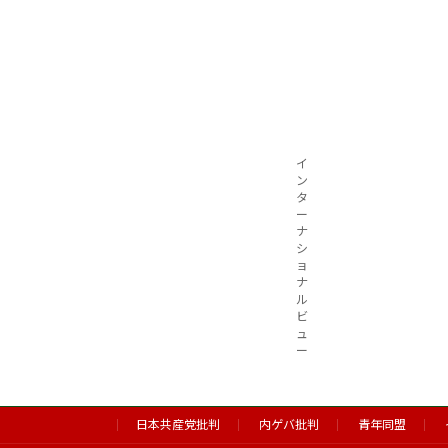
り
イ
ン
タ
ー
ナ
シ
ョ
ナ
ル
ビ
ュ
ー
日本共産党批判
内ゲバ批判
青年同盟