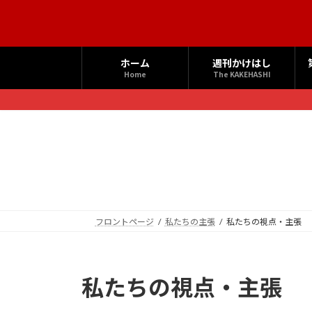
コ
ナ
ン
ビ
テ
ゲ
ン
ー
ホーム
週刊かけはし
ツ
シ
Home
The KAKEHASHI
へ
ョ
ス
ン
キ
に
ッ
移
プ
動
フロントページ
私たちの主張
私たちの視点・主張
私たちの視点・主張